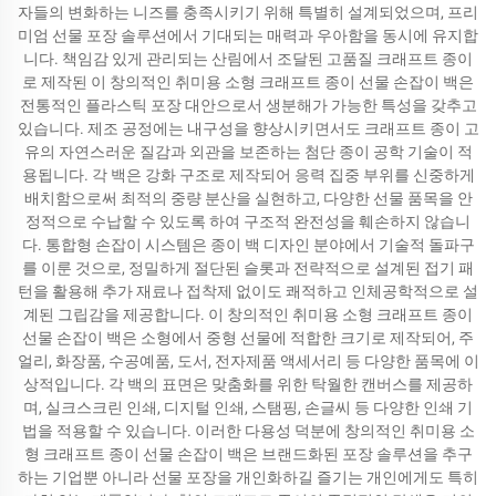
자들의 변화하는 니즈를 충족시키기 위해 특별히 설계되었으며, 프리
미엄 선물 포장 솔루션에서 기대되는 매력과 우아함을 동시에 유지합
니다. 책임감 있게 관리되는 산림에서 조달된 고품질 크래프트 종이
로 제작된 이 창의적인 취미용 소형 크래프트 종이 선물 손잡이 백은
전통적인 플라스틱 포장 대안으로서 생분해가 가능한 특성을 갖추고
있습니다. 제조 공정에는 내구성을 향상시키면서도 크래프트 종이 고
유의 자연스러운 질감과 외관을 보존하는 첨단 종이 공학 기술이 적
용됩니다. 각 백은 강화 구조로 제작되어 응력 집중 부위를 신중하게
배치함으로써 최적의 중량 분산을 실현하고, 다양한 선물 품목을 안
정적으로 수납할 수 있도록 하여 구조적 완전성을 훼손하지 않습니
다. 통합형 손잡이 시스템은 종이 백 디자인 분야에서 기술적 돌파구
를 이룬 것으로, 정밀하게 절단된 슬롯과 전략적으로 설계된 접기 패
턴을 활용해 추가 재료나 접착제 없이도 쾌적하고 인체공학적으로 설
계된 그립감을 제공합니다. 이 창의적인 취미용 소형 크래프트 종이
선물 손잡이 백은 소형에서 중형 선물에 적합한 크기로 제작되어, 주
얼리, 화장품, 수공예품, 도서, 전자제품 액세서리 등 다양한 품목에 이
상적입니다. 각 백의 표면은 맞춤화를 위한 탁월한 캔버스를 제공하
며, 실크스크린 인쇄, 디지털 인쇄, 스탬핑, 손글씨 등 다양한 인쇄 기
법을 적용할 수 있습니다. 이러한 다용성 덕분에 창의적인 취미용 소
형 크래프트 종이 선물 손잡이 백은 브랜드화된 포장 솔루션을 추구
하는 기업뿐 아니라 선물 포장을 개인화하길 즐기는 개인에게도 특히