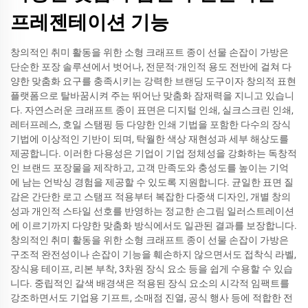
프레젠테이션 기능
창의적인 취미 활동을 위한 소형 크래프트 종이 선물 손잡이 가방은
단순한 포장 솔루션에서 벗어나, 전문적·개인적 용도 전반에 걸쳐 다
양한 맞춤화 요구를 충족시키는 강력한 브랜딩 도구이자 창의적 표현
플랫폼으로 탈바꿈시켜 주는 뛰어난 맞춤화 잠재력을 지니고 있습니
다. 자연스러운 크래프트 종이 표면은 디지털 인쇄, 실크스크린 인쇄,
레터프레스, 호일 스탬핑 등 다양한 인쇄 기법을 포함한 다수의 장식
기법에 이상적인 기반이 되며, 탁월한 색상 재현성과 세부 해상도를
제공합니다. 이러한 다용성은 기업이 기업 정체성을 강화하는 독창적
인 브랜드 포장물을 제작하고, 고객 만족도와 충성도를 높이는 기억
에 남는 언박싱 경험을 제공할 수 있도록 지원합니다. 균일한 표면 질
감은 간단한 로고 스탬프 적용부터 복잡한 다중색 디자인, 개별 창의
성과 개인적 스타일 선호를 반영하는 정교한 손그림 일러스트레이션
에 이르기까지 다양한 맞춤화 방식에서도 일관된 결과를 보장합니다.
창의적인 취미 활동을 위한 소형 크래프트 종이 선물 손잡이 가방은
구조적 완전성이나 손잡이 기능을 훼손하지 않으면서도 접착식 라벨,
장식용 테이프, 리본 부착, 3차원 장식 요소 등을 쉽게 수용할 수 있습
니다. 중립적인 갈색 배경색은 적용된 장식 요소의 시각적 임팩트를
강조하면서도 기업용 기프트, 소매점 진열, 공식 행사 등에 적합한 전