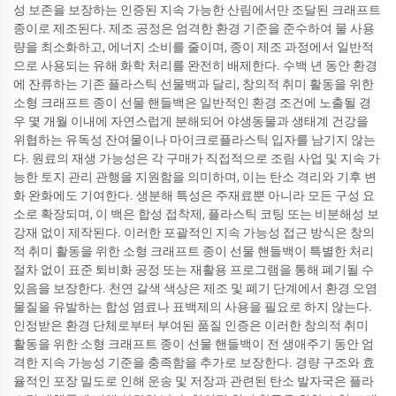
성 보존을 보장하는 인증된 지속 가능한 산림에서만 조달된 크래프트
종이로 제조된다. 제조 공정은 엄격한 환경 기준을 준수하여 물 사용
량을 최소화하고, 에너지 소비를 줄이며, 종이 제조 과정에서 일반적
으로 사용되는 유해 화학 처리를 완전히 배제한다. 수백 년 동안 환경
에 잔류하는 기존 플라스틱 선물백과 달리, 창의적 취미 활동을 위한
소형 크래프트 종이 선물 핸들백은 일반적인 환경 조건에 노출될 경
우 몇 개월 이내에 자연스럽게 분해되어 야생동물과 생태계 건강을
위협하는 유독성 잔여물이나 마이크로플라스틱 입자를 남기지 않는
다. 원료의 재생 가능성은 각 구매가 직접적으로 조림 사업 및 지속 가
능한 토지 관리 관행을 지원함을 의미하며, 이는 탄소 격리와 기후 변
화 완화에도 기여한다. 생분해 특성은 주재료뿐 아니라 모든 구성 요
소로 확장되며, 이 백은 합성 접착제, 플라스틱 코팅 또는 비분해성 보
강재 없이 제작된다. 이러한 포괄적인 지속 가능성 접근 방식은 창의
적 취미 활동을 위한 소형 크래프트 종이 선물 핸들백이 특별한 처리
절차 없이 표준 퇴비화 공정 또는 재활용 프로그램을 통해 폐기될 수
있음을 보장한다. 천연 갈색 색상은 제조 및 폐기 단계에서 환경 오염
물질을 유발하는 합성 염료나 표백제의 사용을 필요로 하지 않는다.
인정받은 환경 단체로부터 부여된 품질 인증은 이러한 창의적 취미
활동을 위한 소형 크래프트 종이 선물 핸들백이 전 생애주기 동안 엄
격한 지속 가능성 기준을 충족함을 추가로 보장한다. 경량 구조와 효
율적인 포장 밀도로 인해 운송 및 저장과 관련된 탄소 발자국은 플라