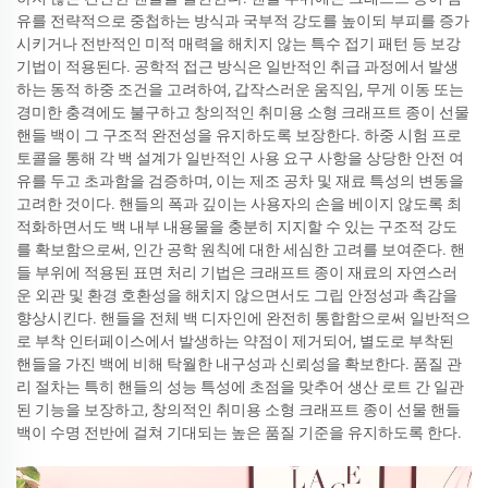
유를 전략적으로 중첩하는 방식과 국부적 강도를 높이되 부피를 증가
시키거나 전반적인 미적 매력을 해치지 않는 특수 접기 패턴 등 보강
기법이 적용된다. 공학적 접근 방식은 일반적인 취급 과정에서 발생
하는 동적 하중 조건을 고려하여, 갑작스러운 움직임, 무게 이동 또는
경미한 충격에도 불구하고 창의적인 취미용 소형 크래프트 종이 선물
핸들 백이 그 구조적 완전성을 유지하도록 보장한다. 하중 시험 프로
토콜을 통해 각 백 설계가 일반적인 사용 요구 사항을 상당한 안전 여
유를 두고 초과함을 검증하며, 이는 제조 공차 및 재료 특성의 변동을
고려한 것이다. 핸들의 폭과 깊이는 사용자의 손을 베이지 않도록 최
적화하면서도 백 내부 내용물을 충분히 지지할 수 있는 구조적 강도
를 확보함으로써, 인간 공학 원칙에 대한 세심한 고려를 보여준다. 핸
들 부위에 적용된 표면 처리 기법은 크래프트 종이 재료의 자연스러
운 외관 및 환경 호환성을 해치지 않으면서도 그립 안정성과 촉감을
향상시킨다. 핸들을 전체 백 디자인에 완전히 통합함으로써 일반적으
로 부착 인터페이스에서 발생하는 약점이 제거되어, 별도로 부착된
핸들을 가진 백에 비해 탁월한 내구성과 신뢰성을 확보한다. 품질 관
리 절차는 특히 핸들의 성능 특성에 초점을 맞추어 생산 로트 간 일관
된 기능을 보장하고, 창의적인 취미용 소형 크래프트 종이 선물 핸들
백이 수명 전반에 걸쳐 기대되는 높은 품질 기준을 유지하도록 한다.