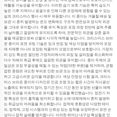
재활용 가능성을 유지합니다. 이러한 습기 보호 기능은 특히 습도가
높은 기후 지역이나 응결수로 인해 다른 포장재에 영향을 줄 수 있는
실외 크리스마스 행사 시 매우 유용합니다. 이 종이는 겨울철 배송 및
보관 시 흔히 발생하는 온도 변화에도 구조적 완전성과 장식적 외관
을 그대로 유지합니다. 주름 유지 특성은 포장 과정 전반에 걸쳐 주름
이 날카롭고 깔끔하게 유지되도록 하여, 전문적인 외관을 갖춘 결과
물을 제공함으로써 선물의 시각적 매력을 높입니다. 크리스마스 브라
운 종이의 표면 코팅 기술은 잉크 번짐 및 색상 이염을 방지하여 포장
재 자체뿐 아니라 포장된 제품까지 오염으로부터 보호합니다. 가장자
리 강도 특성은 절단된 가장자리에서의 퍼짐 및 갈라짐을 최소화하여
다수 차례의 취급 후에도 깔끔한 외관을 유지합니다. 종이 두께의 균
일성은 포장 무결성을 해칠 수 있는 약점(약한 부분)을 제거하며, 균형
잡힌 중량은 과도한 부피로 인한 보관 또는 운송의 어려움 없이 묵직
하고 고급스러운 감각을 제공합니다. 색상 안정성 시험 결과, 크리스
마스 브라운 종이의 디자인은 인공 조명 또는 짧은 시간의 직사광선
노출에도 퇴색되지 않아, 장기간 전시 기간 동안 포장된 선물이 매력
적인 외관을 지속적으로 유지할 수 있음을 확인했습니다. 정전기 저
항 특성은 먼지 흡착을 방지하고 합성 소재 대체재에서 흔히 발생하
는 취급상의 어려움을 최소화합니다. 접착제 호환성은 다양한 테이
프, 접착제, 고정 시스템과의 신뢰성 있는 접착을 보장하면서 표면 손
상이나 접착 실패를 방지합니다. 이러한 뛰어난 내구성 특성들로 인