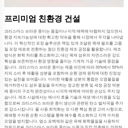
프리미엄 친환경 건설
크리스마스 브라운 종이는 품질이나 미적 매력에 타협하지 않으면서
환경 지속가능성에 대한 확고한 약속을 통해 시장에서 두각을 나타냅
니다. 이 혁신적인 포장 솔루션은 책임 있게 조달된 목재 펄프를 고품
질 포장 재료로 전환하는 첨단 친환경 제조 공정을 활용합니다. 제조
방식은 화학 처리를 최소화하고, 대신 목재 섬유의 자연스러운 강도
특성을 보존하면서 환경 영향을 줄이는 기계적 가공 기술에 중점을
둡니다. 크리스마스 브라운 종이는 제품 라인에 따라 30%에서 50%까
지의 소비 후 재활용 성분을 포함하여 순환 경제 원칙에 대한 진정성
있는 실천을 보여줍니다. 이러한 재활용 성분의 통합은 오염물질을
제거하면서도 섬유 품질을 유지하는 정교한 분류 및 세정 공정 덕분
에 종이의 구조적 완전성이나 시각적 매력에 어떠한 손상도 주지 않
습니다. 제조 시설에서는 에너지 효율 기술과 재생 에너지원을 도입
함으로써 크리스마스 브라운 종이 생산과 관련된 탄소 발자국을 추가
로 감소시킵니다. 물 사용 최적화는 또 다른 핵심 환경 고려 사항으로,
폐쇄형 수자원 순환 시스템을 통해 폐수를 최소화하고 지역 수자원
오염을 방지합니다. 염소 표백제와 같은 유해 화학물질을 사용하지
않음으로써 크리스마스 브라운 종이는 식품과 직접 접촉해도 안전하