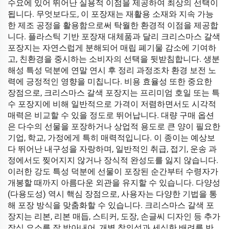
수요에 있어 뛰어난 실용적 이점을 제공하여 최상의 선택이
됩니다. 무엇보다도, 이 포장재는 재활용 소재와 지속 가능
한 제조 공정을 활용함으로써 탁월한 환경적 이점을 제공합
니다. 플라스틱 기반 포장재 대체품과 달리 크리스마스 갈색
포장지는 자연스럽게 분해되어 매립 폐기물 감소에 기여하
고, 친환경을 중시하는 소비자의 선택을 뒷받침합니다. 생분
해성 특성 덕분에 연말 연시 후 정리 과정조차 환경 보전 노
력에 긍정적인 영향을 미칩니다. 비용 효율성 또한 중요한
장점으로, 크리스마스 갈색 포장지는 프리미엄 호일 또는 특
수 포장지에 비해 일반적으로 가격이 저렴하면서도 시각적
매력은 비교할 수 있을 정도로 뛰어납니다. 대량 구매 옵션
은 다수의 선물을 포장하거나 상업적 용도로 큰 양이 필요한
기업, 학교, 가정에게 특히 매력적입니다. 이 종이는 예상보
다 뛰어난 내구성을 자랑하며, 일반적인 취급, 접기, 운송 과
정에서도 찢어지지 않거나 장식적 완성도를 잃지 않습니다.
이러한 강도 특성 덕분에 선물이 포장된 순간부터 수령자가
개봉할 때까지 아름다운 외관을 유지할 수 있습니다. 다양성
(다용도성) 역시 핵심 장점으로, 사용자는 다양한 기법을 통
해 포장 방식을 맞춤화할 수 있습니다. 크리스마스 갈색 포
장지는 리본, 리본 매듭, 스티커, 도장, 손글씨 디자인 등 추가
장식 요소를 잘 받아내어, 개별 창의성과 세심한 배려를 반