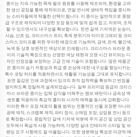
종이는 지속 가능한 목재 펄프 원료를 사용해 제조되며, 환경을 고려
한 생산 공정을 통해 제작되므로, 연말 연시에 생태적 책임을 중시하
는 소비자들에게 탁월한 선택이 됩니다. 이 종이는 일반적으로 중량
급 구조로 제작되어 다양한 포장 용도에 맞게 쉽게 접고, 자르며, 조작
할 수 있으면서도 내구성을 확보합니다. 천연 갈색 기저색은 눈송이,
사슴, 산초 잎, 크리스마스 트리, 축제 분위기의 타이포그래피 등 크리
스마스 모티프를 위한 우아한 배경으로 기능하며, 금색, 은색, 빨간색,
녹색 등 상호 보완적인 색상으로 인쇄됩니다. 크리스마스 브라운 종
이의 기술적 특징으로는 선명한 색상 재현과 오랜 시간 유지되는 디
자인 안정성을 보장하는 고급 인쇄 기술이 포함됩니다. 많은 제품군
은 종이의 습기 저항성과 취급 중 손상에 대한 내구성을 향상시키는
특수 코팅 처리를 적용하면서도 재활용 가능성을 그대로 유지합니다.
표면 질감은 인쇄 과정에서 잉크의 최적 접착력을 확보하고 번짐을
방지하도록 정밀하게 설계되었습니다. 일부 프리미엄 등급의 크리스
마스 브라운 종이는 입체 감각을 더해주는 엠보 패턴이나 금속성 액
센트를 적용하여 촉감적 흥미와 시각적 매력을 동시에 강화합니다.
이러한 특수 포장 재료의 활용 범위는 전통적인 선물 포장뿐 아니라
공예 제작, 스크랩북 제작, 파티 장식, 소매업 포장, 상업용 전시 등으
로 확장됩니다. 중립적인 갈색 기저색 덕분에 주거 공간 및 상업 공간
모두에서 폭넓게 사용 가능하며, 다양한 실내 인테리어 스타일 및 브
랜딩 요구 사항에도 잘 어울립니다. 또한 생분해성 특성은 미관적 매