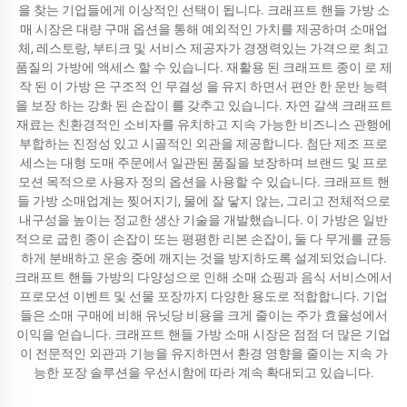
을 찾는 기업들에게 이상적인 선택이 됩니다. 크래프트 핸들 가방 소
매 시장은 대량 구매 옵션을 통해 예외적인 가치를 제공하며 소매업
체, 레스토랑, 부티크 및 서비스 제공자가 경쟁력있는 가격으로 최고
품질의 가방에 액세스 할 수 있습니다. 재활용 된 크래프트 종이 로 제
작 된 이 가방 은 구조적 인 무결성 을 유지 하면서 편안 한 운반 능력
을 보장 하는 강화 된 손잡이 를 갖추고 있습니다. 자연 갈색 크래프트
재료는 친환경적인 소비자를 유치하고 지속 가능한 비즈니스 관행에
부합하는 진정성 있고 시골적인 외관을 제공합니다. 첨단 제조 프로
세스는 대형 도매 주문에서 일관된 품질을 보장하며 브랜드 및 프로
모션 목적으로 사용자 정의 옵션을 사용할 수 있습니다. 크래프트 핸
들 가방 소매업계는 찢어지기, 물에 잘 닿지 않는, 그리고 전체적으로
내구성을 높이는 정교한 생산 기술을 개발했습니다. 이 가방은 일반
적으로 굽힌 종이 손잡이 또는 평평한 리본 손잡이, 둘 다 무게를 균등
하게 분배하고 운송 중에 깨지는 것을 방지하도록 설계되었습니다.
크래프트 핸들 가방의 다양성으로 인해 소매 쇼핑과 음식 서비스에서
프로모션 이벤트 및 선물 포장까지 다양한 용도로 적합합니다. 기업
들은 소매 구매에 비해 유닛당 비용을 크게 줄이는 주가 효율성에서
이익을 얻습니다. 크래프트 핸들 가방 소매 시장은 점점 더 많은 기업
이 전문적인 외관과 기능을 유지하면서 환경 영향을 줄이는 지속 가
능한 포장 솔루션을 우선시함에 따라 계속 확대되고 있습니다.