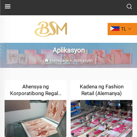
TL
Aplikasyon
Homepage
>
Aplikasyon
Ahensya ng
Kadena ng Fashion
Korporatibong Regalo
Retail (Alemanya)
(UAE)