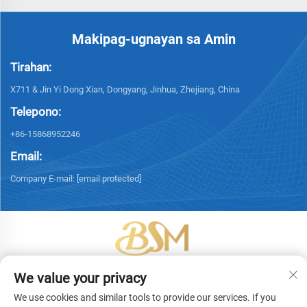
Makipag-ugnayan sa Amin
Tirahan:
X711 & Jin Yi Dong Xian, Dongyang, Jinhua, Zhejiang, China
Telepono:
+86-15868952246
Email:
Company E-mail:
[email protected]
Copyright © 2026 Yiwu Bingsheng Packaging Technology Co., Ltd. Lahat
We value your privacy
ng karapatan ay nakareserba. -
Patakaran sa Pagkakapribado
We use cookies and similar tools to provide our services. If you