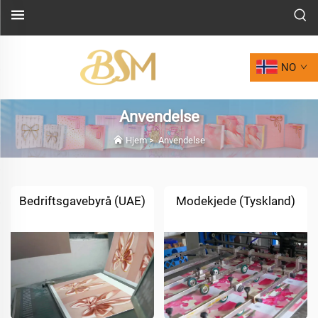
NO
Anvendelse
Hjem
>
Anvendelse
Bedriftsgavebyrå (UAE)
Modekjede (Tyskland)