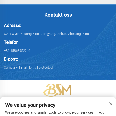
Kontakt oss
Adresse:
X711 & Jin Yi Dong Xian, Dongyang, Jinhua, Zhejiang, Kina
Telefon:
+86-15868952246
E-post:
Company E-mail:
[email protected]
Copyright © 2026 Yiwu Bingsheng Packaging Technology Co., Ltd. Alle
We value your privacy
rettigheter forbeholdt. -
Personvernerklæring
We use cookies and similar tools to provide our services. If you