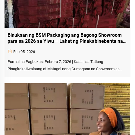
Binuksan ng BSM Packaging ang Bagong Showroom
para sa 2026 sa Yiwu – Lahat ng Pinakabinebenta na
Gift Bag ay Nakaimbak at Handa nang Ipadala
Feb 05, 2026
Pormal na Pagbukas: Pebrero 7, 2026 | Kasali sa Tatlong
Pinagkakatiwalaang at Matagal nang Gumagana na Showroom sa
Yiwu International Trade Market, Yiwu, Tsina – Enero 2026. Ang
nangungunang tagapagkaloob ng premium packaging na BSM
Packaging ay nagpahayag ng pormal na pagbukas ng kanilang bagong
showroom para sa 2026 noong Pebrero...