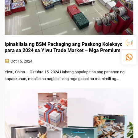
Ipinakilala ng BSM Packaging ang Paskong Koleksyon
para sa 2024 sa Yiwu Trade Market – Mga Premium na
Gift at Wine Bag na Ngayon Makikita sa Tatlong
Oct 15, 2024
Showroom
Yiwu, China – Oktubre 15, 2024 Habang papalapit na ang panahon ng
kapaskuhan, mabilis na nagbibili ang mga global na mamimili ng
premium na packaging na nagtatampok sa kahiwagiang dulot ng
Pasko at nakakasunod sa masikip na mga deadline sa pagpapadala.
Tugon sa lumalaking demand, ang BSM Packaging ay may...