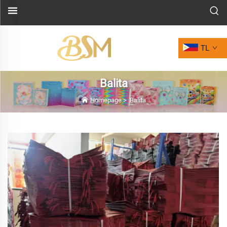
TL
Balita
Homepage
>
Balita