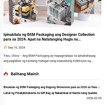
Ipinakilala ng BSM Packaging ang Designer Collection
para sa 2024: Apat na Natatanging Hugis na
Nagtatakda Muli sa Luxury na Gift Bag
Sep 10, 2024
Yiwu, China – Ang BSM Packaging ay mapagmataas na ipinahahayag
ang paglabas ng kanilang matagal nang inaasahang Koleksyon ng
Designer na Bag para 2024—isang kamangha-manghang palabas ng
gawaing sining kung saan pinagsama ang arte at packaging.
Balitang Mainit
Kinakatawan ng koleksion ito ang malaking hakbang pasulong para
sa...
Binuksan ng BSM Packaging ang Bagong Showroom para sa 2026 sa Yiwu –
Lahat ng Pinakabinebenta na Gift Bag ay Nakaimbak at Handa nang Ipadala
2026-02-05