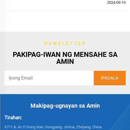
2024-09-10
NEWSLETTER
PAKIPAG-IWAN NG MENSAHE SA
AMIN
Makipag-ugnayan sa Amin
Tirahan:
X711 & Jin Yi Dong Xian, Dongyang, Jinhua, Zhejiang, China