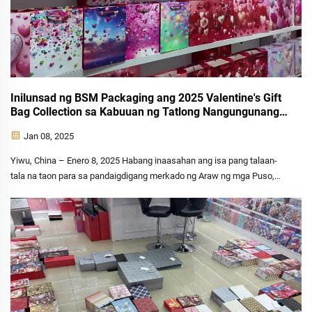
Inilunsad ng BSM Packaging ang 2025 Valentine's Gift
Bag Collection sa Kabuuan ng Tatlong Nangungunang
Showroom sa Yiwu International Trade Market
Jan 08, 2025
Yiwu, China – Enero 8, 2025 Habang inaasahan ang isa pang talaan-
tala na taon para sa pandaigdigang merkado ng Araw ng mga Puso,
masaya ang BSM Packaging na ipakilala ang kanilang maingat na
dinisenyong koleksyon ng premium na gift bag para 2025 na
pinamagatang "Love Notes". Idinisenyo upang mahuli ang es...