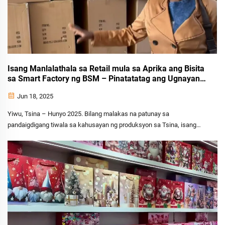
Isang Manlalathala sa Retail mula sa Aprika ang Bisita
sa Smart Factory ng BSM – Pinatatatag ang Ugnayan
sa Premium Gift Packaging
Jun 18, 2025
Yiwu, Tsina – Hunyo 2025. Bilang malakas na patunay sa
pandaigdigang tiwala sa kahusayan ng produksyon sa Tsina, isang
nangungunang retailer ng gift mula sa Aprika ang kamakailan lamang
ay nagdaan sa fully automated na smart factory ng BSM Packaging sa
Yiwu—na siyang nagsisilbing isang mahalagang yugto sa aming...