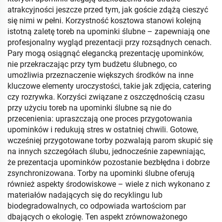
atrakcyjności jeszcze przed tym, jak goście zdążą cieszyć
się nimi w pełni. Korzystność kosztowa stanowi kolejną
istotną zaletę toreb na upominki ślubne – zapewniają one
profesjonalny wygląd prezentacji przy rozsądnych cenach.
Pary mogą osiągnąć elegancką prezentację upominków,
nie przekraczając przy tym budżetu ślubnego, co
umożliwia przeznaczenie większych środków na inne
kluczowe elementy uroczystości, takie jak zdjęcia, catering
czy rozrywka. Korzyści związane z oszczędnością czasu
przy użyciu toreb na upominki ślubne są nie do
przecenienia: upraszczają one proces przygotowania
upominków i redukują stres w ostatniej chwili. Gotowe,
wcześniej przygotowane torby pozwalają parom skupić się
na innych szczegółach ślubu, jednocześnie zapewniając,
że prezentacja upominków pozostanie bezbłędna i dobrze
zsynchronizowana. Torby na upominki ślubne oferują
również aspekty środowiskowe – wiele z nich wykonano z
materiałów nadających się do recyklingu lub
biodegradowalnych, co odpowiada wartościom par
dbających o ekologię. Ten aspekt zrównoważonego