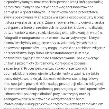
nieporównywanymi możliwościami personalizacji, które pozwalają
parom zaślubionych stworzyć naprawdę spersonalizowane
pamiątki dla gości ślubnych. Ta wyjątkowa cecha przekształca
zwykłe opakowania w znaczące wyrażenia osobowości, stylu oraz
historii związku danej pary. Zaawansowane technologie drukarskie
dostępne dla toreb prezentowych na upominki ślubne umożliwiają
odtwarzanie z wysoką rozdzielczością skomplikowanych wzorów,
fotografii, monogramów oraz elementów artystycznych, których
niemożliwe byłoby osiągnięcie przy użyciu tradycyjnych metod
pakowania upominków. Pary mogą umieścić na torebkach zdjęcia z
narzeczeństwa, logo ślubu lub niestandardowe ilustracje
odzwierciedlające ich wspólne zainteresowania i pasje, tworząc
unikalne przedmioty do rozmowy, które goście docenią i
zapamiętają. Proces personalizacji toreb prezentowych na
upominki ślubne obejmuje nie tylko elementy wizualne, ale także
cechy dotykowe, takie jak tłoczenie reliefowe, stempling foliowy
oraz specjalne powłoki, które nadają prezentacji luksusu i elegancji.
Te premiumowe detale podnoszą postrzeganą wartość upominków,
jednocześnie pokazując dbałość pary o szczegóły oraz jej
zaangażowanie w okazywanie wdzięczności gościom.
Profesjonalne usługi projektowe często towarzyszą zamówieniom