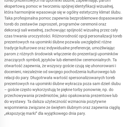
toreb prezentowych na upominki ślubne, zapewniając parom
ekspertową pomoc w tworzeniu spójnej identyfikacji wizualnej,
która harmonijnie wpasowuje się w ogólny estetyczny klimat ślubu.
Taka profesjonalna pomoc zapewnia bezproblemowe dopasowanie
toreb do zestawów zaproszeń, programów ceremonii oraz
dekoracji sali weselnej, zachowując spójność wizualną przez cały
czas trwania uroczystości. Różnorodność opcji personalizacji toreb
prezentowych na upominki ślubne pozwala uwzględnić różne
tradycje kulturowe oraz indywidualne preferencje, umożliwiając
parom z różnych środowisk włączenie do prezentacji upominków
znaczących symboli, języków lub elementów ceremonialnych. Ta
otwartość zapewnia, że wszyscy goście czują się uhonorowani i
docenieni, niezależnie od swojego pochodzenia kulturowego lub
relacji do pary. Długotrwała wartość spersonalizowanych toreb
prezentowych na upominki ślubne wykracza poza sam dzień ślubu
– goście często wykorzystują te piękne torby ponownie, np. do
przechowywania przedmiotów, jako opakowania prezentowe lub
do wystawy. Ta dalsza użyteczność wzmacnia pozytywne
wspomnienia związane ze świętem ślubnym oraz zapewnia ciągłą
„ekspozycję marki” dla wyjątkowego dnia pary.