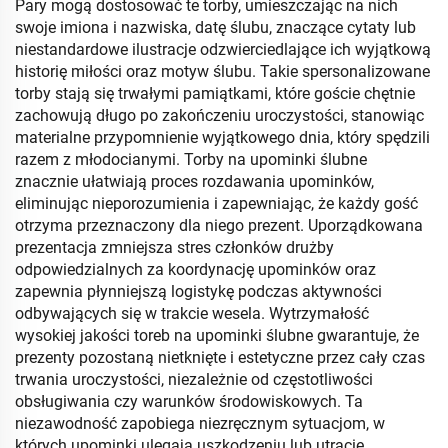
Pary mogą dostosować te torby, umieszczając na nich
swoje imiona i nazwiska, datę ślubu, znaczące cytaty lub
niestandardowe ilustracje odzwierciedlające ich wyjątkową
historię miłości oraz motyw ślubu. Takie spersonalizowane
torby stają się trwałymi pamiątkami, które goście chętnie
zachowują długo po zakończeniu uroczystości, stanowiąc
materialne przypomnienie wyjątkowego dnia, który spędzili
razem z młodocianymi. Torby na upominki ślubne
znacznie ułatwiają proces rozdawania upominków,
eliminując nieporozumienia i zapewniając, że każdy gość
otrzyma przeznaczony dla niego prezent. Uporządkowana
prezentacja zmniejsza stres członków drużby
odpowiedzialnych za koordynację upominków oraz
zapewnia płynniejszą logistykę podczas aktywności
odbywających się w trakcie wesela. Wytrzymałość
wysokiej jakości toreb na upominki ślubne gwarantuje, że
prezenty pozostaną nietknięte i estetyczne przez cały czas
trwania uroczystości, niezależnie od częstotliwości
obsługiwania czy warunków środowiskowych. Ta
niezawodność zapobiega niezręcznym sytuacjom, w
których upominki ulegają uszkodzeniu lub utracie