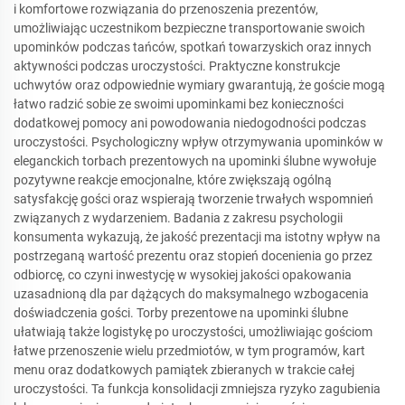
i komfortowe rozwiązania do przenoszenia prezentów,
umożliwiając uczestnikom bezpieczne transportowanie swoich
upominków podczas tańców, spotkań towarzyskich oraz innych
aktywności podczas uroczystości. Praktyczne konstrukcje
uchwytów oraz odpowiednie wymiary gwarantują, że goście mogą
łatwo radzić sobie ze swoimi upominkami bez konieczności
dodatkowej pomocy ani powodowania niedogodności podczas
uroczystości. Psychologiczny wpływ otrzymywania upominków w
eleganckich torbach prezentowych na upominki ślubne wywołuje
pozytywne reakcje emocjonalne, które zwiększają ogólną
satysfakcję gości oraz wspierają tworzenie trwałych wspomnień
związanych z wydarzeniem. Badania z zakresu psychologii
konsumenta wykazują, że jakość prezentacji ma istotny wpływ na
postrzeganą wartość prezentu oraz stopień docenienia go przez
odbiorcę, co czyni inwestycję w wysokiej jakości opakowania
uzasadnioną dla par dążących do maksymalnego wzbogacenia
doświadczenia gości. Torby prezentowe na upominki ślubne
ułatwiają także logistykę po uroczystości, umożliwiając gościom
łatwe przenoszenie wielu przedmiotów, w tym programów, kart
menu oraz dodatkowych pamiątek zbieranych w trakcie całej
uroczystości. Ta funkcja konsolidacji zmniejsza ryzyko zagubienia