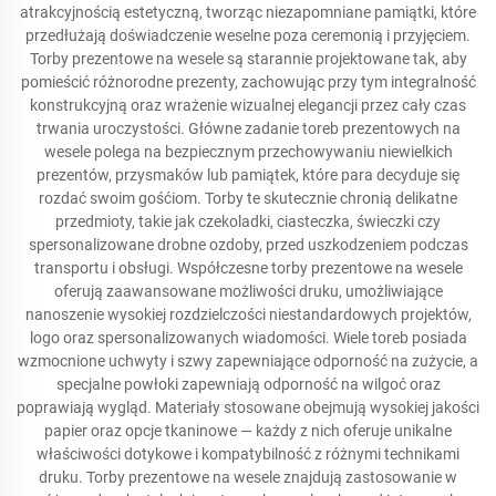
atrakcyjnością estetyczną, tworząc niezapomniane pamiątki, które
przedłużają doświadczenie weselne poza ceremonią i przyjęciem.
Torby prezentowe na wesele są starannie projektowane tak, aby
pomieścić różnorodne prezenty, zachowując przy tym integralność
konstrukcyjną oraz wrażenie wizualnej elegancji przez cały czas
trwania uroczystości. Główne zadanie toreb prezentowych na
wesele polega na bezpiecznym przechowywaniu niewielkich
prezentów, przysmaków lub pamiątek, które para decyduje się
rozdać swoim gośćiom. Torby te skutecznie chronią delikatne
przedmioty, takie jak czekoladki, ciasteczka, świeczki czy
spersonalizowane drobne ozdoby, przed uszkodzeniem podczas
transportu i obsługi. Współczesne torby prezentowe na wesele
oferują zaawansowane możliwości druku, umożliwiające
nanoszenie wysokiej rozdzielczości niestandardowych projektów,
logo oraz spersonalizowanych wiadomości. Wiele toreb posiada
wzmocnione uchwyty i szwy zapewniające odporność na zużycie, a
specjalne powłoki zapewniają odporność na wilgoć oraz
poprawiają wygląd. Materiały stosowane obejmują wysokiej jakości
papier oraz opcje tkaninowe — każdy z nich oferuje unikalne
właściwości dotykowe i kompatybilność z różnymi technikami
druku. Torby prezentowe na wesele znajdują zastosowanie w