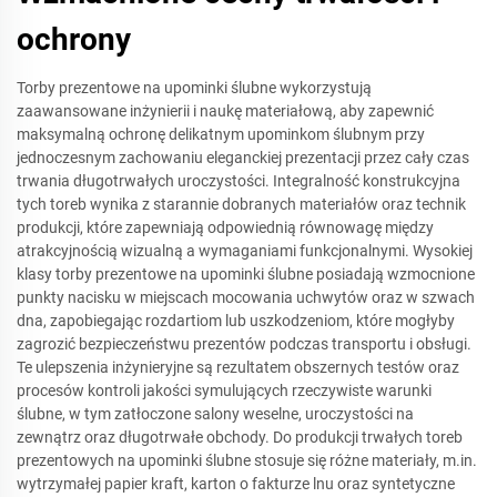
ochrony
Torby prezentowe na upominki ślubne wykorzystują
zaawansowane inżynierii i naukę materiałową, aby zapewnić
maksymalną ochronę delikatnym upominkom ślubnym przy
jednoczesnym zachowaniu eleganckiej prezentacji przez cały czas
trwania długotrwałych uroczystości. Integralność konstrukcyjna
tych toreb wynika z starannie dobranych materiałów oraz technik
produkcji, które zapewniają odpowiednią równowagę między
atrakcyjnością wizualną a wymaganiami funkcjonalnymi. Wysokiej
klasy torby prezentowe na upominki ślubne posiadają wzmocnione
punkty nacisku w miejscach mocowania uchwytów oraz w szwach
dna, zapobiegając rozdartiom lub uszkodzeniom, które mogłyby
zagrozić bezpieczeństwu prezentów podczas transportu i obsługi.
Te ulepszenia inżynieryjne są rezultatem obszernych testów oraz
procesów kontroli jakości symulujących rzeczywiste warunki
ślubne, w tym zatłoczone salony weselne, uroczystości na
zewnątrz oraz długotrwałe obchody. Do produkcji trwałych toreb
prezentowych na upominki ślubne stosuje się różne materiały, m.in.
wytrzymałej papier kraft, karton o fakturze lnu oraz syntetyczne