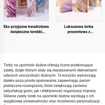
Eko przyjazne kwadratowe
Luksusowa torba
świąteczne torebki
prezentowa z
prezentowe – opakowanie
kryształowym
na wino i butelki z papieru
wykończeniem UV
kraftowego
Torby na upominki ślubne oferują liczne przekonujące
zalety, dzięki którym stały się nieodzownymi elementami
udanych uroczystości ślubnych. Te korzyści wykraczają
daleko poza proste opakowanie, zapewniając parom
praktyczne rozwiązania, które zwiększają zarówno
satysfakcję gości, jak i efektywność organizacji imprezy.
Główne zalety toreb na upominki ślubne wynikają z ich
wyjątkowej uniwersalności oraz możliwości personalizacji.