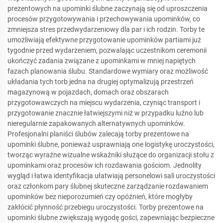
prezentowych na upominki ślubne zaczynają się od uproszczenia
procesów przygotowywania i przechowywania upominków, co
zmniejsza stres przedwydarzeniowy dla par i ich rodzin. Torby te
umożliwiają efektywne przygotowanie upominków partiami już
tygodnie przed wydarzeniem, pozwalając uczestnikom ceremonii
ukończyć zadania związane z upominkami w mniej napiętych
fazach planowania ślubu. Standardowe wymiary oraz możliwość
układania tych torb jedna na drugiej optymalizują przestrzeń
magazynową w pojazdach, domach oraz obszarach
przygotowawczych na miejscu wydarzenia, czyniąc transport i
przygotowanie znacznie łatwiejszymi niż w przypadku luźno lub
nieregularnie zapakowanych alternatywnych upominków.
Profesjonalni planiści ślubów zalecają torby prezentowe na
upominki ślubne, ponieważ usprawniają one logistykę uroczystości,
tworząc wyraźne wizualne wskaźniki służące do organizacji stołu z
upominkami oraz procesów ich rozdawania gościom. Jednolity
wygląd i łatwa identyfikacja ułatwiają personelowi sali uroczystości
oraz członkom pary ślubnej skuteczne zarządzanie rozdawaniem
upominków bez nieporozumień czy opóźnień, które mogłyby
zakłócić płynność przebiegu uroczystości. Torby prezentowe na
upominki ślubne zwiększają wygodę gości, zapewniając bezpieczne