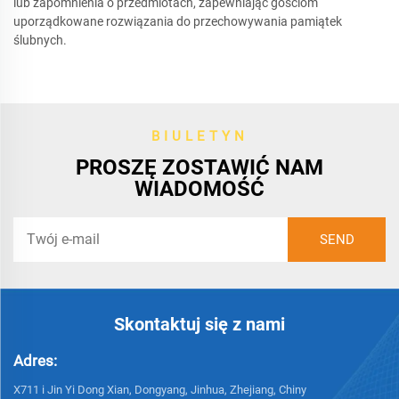
lub zapomnienia o przedmiotach, zapewniając gościom
uporządkowane rozwiązania do przechowywania pamiątek
ślubnych.
BIULETYN
PROSZĘ ZOSTAWIĆ NAM
WIADOMOŚĆ
Skontaktuj się z nami
Adres:
X711 i Jin Yi Dong Xian, Dongyang, Jinhua, Zhejiang, Chiny