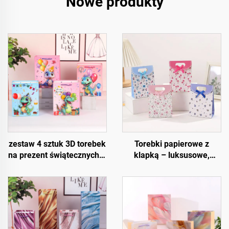
Nowe produkty
zestaw 4 sztuk 3D torebek
Torebki papierowe z
na prezent świątecznych –
klapką – luksusowe,
wysokiej jakości
wielokrotnego użytku i w
opakowania świąteczne
pełni konfigurowalne
do sprzedaży detalicznej i
prezentów