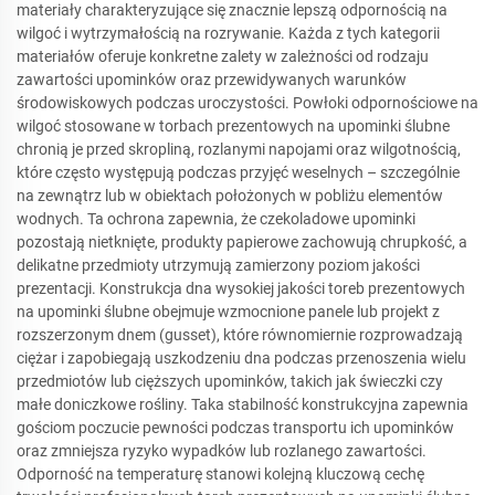
materiały charakteryzujące się znacznie lepszą odpornością na
wilgoć i wytrzymałością na rozrywanie. Każda z tych kategorii
materiałów oferuje konkretne zalety w zależności od rodzaju
zawartości upominków oraz przewidywanych warunków
środowiskowych podczas uroczystości. Powłoki odpornościowe na
wilgoć stosowane w torbach prezentowych na upominki ślubne
chronią je przed skropliną, rozlanymi napojami oraz wilgotnością,
które często występują podczas przyjęć weselnych – szczególnie
na zewnątrz lub w obiektach położonych w pobliżu elementów
wodnych. Ta ochrona zapewnia, że czekoladowe upominki
pozostają nietknięte, produkty papierowe zachowują chrupkość, a
delikatne przedmioty utrzymują zamierzony poziom jakości
prezentacji. Konstrukcja dna wysokiej jakości toreb prezentowych
na upominki ślubne obejmuje wzmocnione panele lub projekt z
rozszerzonym dnem (gusset), które równomiernie rozprowadzają
ciężar i zapobiegają uszkodzeniu dna podczas przenoszenia wielu
przedmiotów lub cięższych upominków, takich jak świeczki czy
małe doniczkowe rośliny. Taka stabilność konstrukcyjna zapewnia
gościom poczucie pewności podczas transportu ich upominków
oraz zmniejsza ryzyko wypadków lub rozlanego zawartości.
Odporność na temperaturę stanowi kolejną kluczową cechę