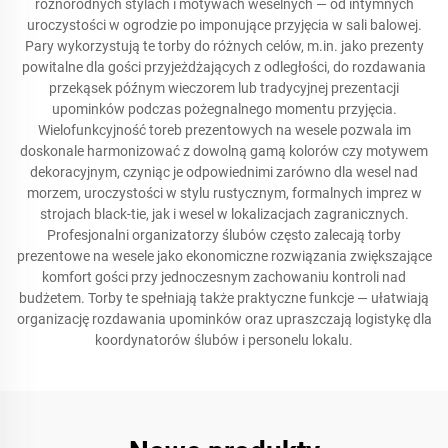
różnorodnych stylach i motywach weselnych — od intymnych
uroczystości w ogrodzie po imponujące przyjęcia w sali balowej.
Pary wykorzystują te torby do różnych celów, m.in. jako prezenty
powitalne dla gości przyjeżdżających z odległości, do rozdawania
przekąsek późnym wieczorem lub tradycyjnej prezentacji
upominków podczas pożegnalnego momentu przyjęcia.
Wielofunkcyjność toreb prezentowych na wesele pozwala im
doskonale harmonizować z dowolną gamą kolorów czy motywem
dekoracyjnym, czyniąc je odpowiednimi zarówno dla wesel nad
morzem, uroczystości w stylu rustycznym, formalnych imprez w
strojach black-tie, jak i wesel w lokalizacjach zagranicznych.
Profesjonalni organizatorzy ślubów często zalecają torby
prezentowe na wesele jako ekonomiczne rozwiązania zwiększające
komfort gości przy jednoczesnym zachowaniu kontroli nad
budżetem. Torby te spełniają także praktyczne funkcje — ułatwiają
organizację rozdawania upominków oraz upraszczają logistykę dla
koordynatorów ślubów i personelu lokalu.