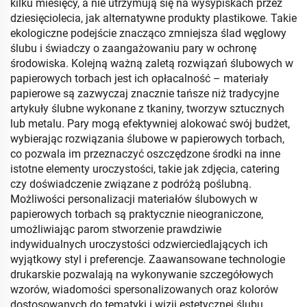
kilku miesięcy, a nie utrzymują się na wysypiskach przez
dziesięciolecia, jak alternatywne produkty plastikowe. Takie
ekologiczne podejście znacząco zmniejsza ślad węglowy
ślubu i świadczy o zaangażowaniu pary w ochronę
środowiska. Kolejną ważną zaletą rozwiązań ślubowych w
papierowych torbach jest ich opłacalność – materiały
papierowe są zazwyczaj znacznie tańsze niż tradycyjne
artykuły ślubne wykonane z tkaniny, tworzyw sztucznych
lub metalu. Pary mogą efektywniej alokować swój budżet,
wybierając rozwiązania ślubowe w papierowych torbach,
co pozwala im przeznaczyć oszczędzone środki na inne
istotne elementy uroczystości, takie jak zdjęcia, catering
czy doświadczenie związane z podróżą poślubną.
Możliwości personalizacji materiałów ślubowych w
papierowych torbach są praktycznie nieograniczone,
umożliwiając parom stworzenie prawdziwie
indywidualnych uroczystości odzwierciedlających ich
wyjątkowy styl i preferencje. Zaawansowane technologie
drukarskie pozwalają na wykonywanie szczegółowych
wzorów, wiadomości spersonalizowanych oraz kolorów
dostosowanych do tematyki i wizji estetycznej ślubu.