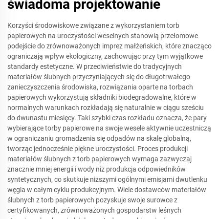
świadoma projektowanie
Korzyści środowiskowe związane z wykorzystaniem torb
papierowych na uroczystości weselnych stanowią przełomowe
podejście do zrównoważonych imprez małżeńskich, które znacząco
ograniczają wpływ ekologiczny, zachowując przy tym wyjątkowe
standardy estetyczne. W przeciwieństwie do tradycyjnych
materiałów ślubnych przyczyniających się do długotrwałego
zanieczyszczenia środowiska, rozwiązania oparte na torbach
papierowych wykorzystują składniki biodegradowalne, które w
normalnych warunkach rozkładają się naturalnie w ciągu sześciu
do dwunastu miesięcy. Taki szybki czas rozkładu oznacza, że pary
wybierające torby papierowe na swoje wesele aktywnie uczestniczą
w ograniczaniu gromadzenia się odpadów na skalę globalną,
tworząc jednocześnie piękne uroczystości. Proces produkcji
materiałów ślubnych z torb papierowych wymaga zazwyczaj
znacznie mniej energii i wody niż produkcja odpowiedników
syntetycznych, co skutkuje niższymi ogólnymi emisjami dwutlenku
węgla w całym cyklu produkcyjnym. Wiele dostawców materiałów
ślubnych z torb papierowych pozyskuje swoje surowce z
certyfikowanych, zrównoważonych gospodarstw leśnych