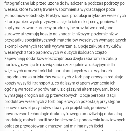
fotograficzne lub przedłużone doświadczenia podczas podróży po
weselu, które tworzą trwałe wspomnienia wykraczające poza
jednodniowe obchody. Efektywność produkcji artykułów weselnych
z torb papierowych przyczynia się do ich niskiej ceny, ponieważ
zoptymalizowane procesy produkcyjne oraz łatwo dostępne
surowce utrzymują koszty na znacznie niższym poziomie niż w
przypadku specjalistycznych materiałów weselnych wymagających
skomplikowanych technik wytwarzania. Opcje zakupu artykułów
weselnych z torb papierowych w dużych ilościach często
zapewniają dodatkowe oszczędności dzięki rabatom za zakup
hurtowy, czyniąc te rozwiązania szczególnie atrakcyjnymi dla
większych uroczystości lub par planujących wiele wydarzeń.
Łagodna masa artykułów weselnych z torb papierowych redukuje
koszty wysyłki i transportu, co dalszym etapem wzmacnia ich
ogólną wartość w porównaniu z cięższymi alternatywami, które
wymagają drogich usług przewozowych. Opcje personalizacji
produktów weselnych z torb papierowych pozostają przystępne
cenowo nawet przy indywidualnych projektach, ponieważ
nowoczesne technologie druku cyfrowego umożliwiają opłacalną
produkcję małych partii bez konieczności ponoszenia kosztownych
opłat za przygotowanie maszyn ani minimalnych ilości