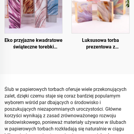
Eko przyjazne kwadratowe
Luksusowa torba
świąteczne torebki
prezentowa z
prezentowe – opakowanie
kryształowym
na wino i butelki z papieru
wykończeniem UV
kraftowego
Ślub w papierowych torbach oferuje wiele przekonujących
zalet, dzięki czemu staje się coraz bardziej popularnym
wyborem wśród par dbających o środowisko i
poszukujących niezapomnianych uroczystości. Główne
korzyści wynikają z zasad zrównoważonego rozwoju
środowiskowego, ponieważ materiały używane w ślubach
w papierowych torbach rozkładają się naturalnie w ciągu