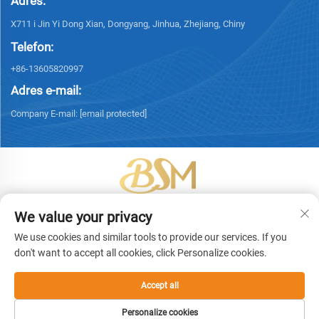
Adres:
X711 i Jin Yi Dong Xian, Dongyang, Jinhua, Zhejiang, Chiny
Telefon:
+86-13605820997
Adres e-mail:
Company E-mail:
[email protected]
Copyright © 2026 Yiwu Bingsheng Packaging Technology Co., Ltd.
We value your privacy
Wszelkie prawa zastrzeżone. -
Polityka prywatności
We use cookies and similar tools to provide our services. If you
don't want to accept all cookies, click Personalize cookies.
Accept all
Personalize cookies