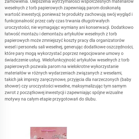
zamówienia. Ulepszenia wytrzymałości współczesnych materiałów
weselnych z torb papierowych zapewniają parom doskonałą
wartość inwestycji, ponieważ te produkty zachowują swój wygląd i
funkcjonalność przez cały czas trwania długotrwałych
uroczystości, nie wymagając wymiany ani konserwacji. Dodatkowo
łatwość montażu i demontażu artykułów weselnych z torb
papierowych może zmniejszyć koszty pracy dla organizatorów
wesel i personelu sali weselnej, generując dodatkowe oszczędności,
które pary mogą wykorzystać poprzez negocjowane umowy o
świadczenie usług. Wielofunkcyjność artykułów weselnych z torb
papierowych pozwala parom na wielokrotne wykorzystanie
materiałów w różnych wydarzeniach związanych z weselami,
takich jak imprezy zaręczynowe, przyjęcia dla narzeczonych (baby
shower) czy uroczystości weselne, maksymalizując tym samym
zwrot z początkowej inwestycji i zapewniając spójne wizualne
motywy na całym etapie przygotowań do ślubu.