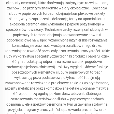
elementy ceremonii, które dorównują tradycyjnym rozwiązaniom,
zachowując przy tym znakomite walory ekologiczne. Koncepcja
ślubu w papierowych torbach obejmuje kompleksowe pakiety
ślubne, w tym zaproszenia, dekoracje, torby na upominki oraz
akcesoria ceremonialne wykonane z papieru pozyskanego w
sposób zrównoważony. Techniczne cechy rozwiązań ślubnych w
papierowych torbach obejmują zaawansowane powłoki
odpornościowe na wilgoć, wzmocnione inżynierskie rozwiązania
konstrukcyjne oraz możliwość personalizowanego druku,
zapewniające trwałość przez cały czas trwania uroczystości. Takie
śluby wykorzystują specjalistyczne techniki produkcji papieru, dzięki
którym produkty są odporne na różne warunki pogodowe,
zachowując jednocześnie swój urokiliwy wygląd. Główne funkcje
poszczególnych elementów ślubu w papierowych torbach
wykraczają poza podstawową użyteczność i obejmują
zaawansowane rozwiązania projektowe, takie jak wzory tłoczone,
akcenty metaliczne oraz skomplikowane detale wycinane matrycą,
które podnoszą ogólny poziom doświadczenia ślubnego.
Zastosowania materiałów do ślubu w papierowych torbach
obejmują wiele aspektów ceremonii, w tym ustawienia stołów na
przyjęciu, programy uroczystości, opakowania prezentów oraz