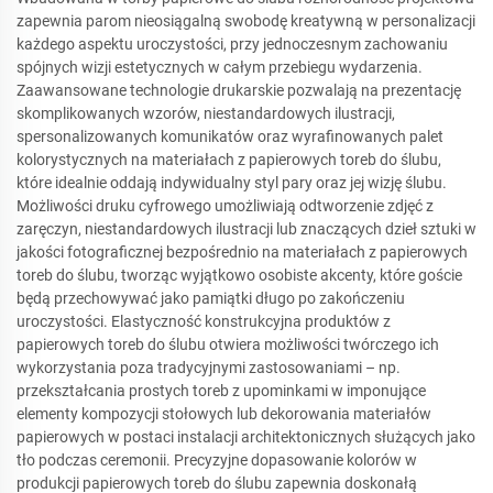
zapewnia parom nieosiągalną swobodę kreatywną w personalizacji
każdego aspektu uroczystości, przy jednoczesnym zachowaniu
spójnych wizji estetycznych w całym przebiegu wydarzenia.
Zaawansowane technologie drukarskie pozwalają na prezentację
skomplikowanych wzorów, niestandardowych ilustracji,
spersonalizowanych komunikatów oraz wyrafinowanych palet
kolorystycznych na materiałach z papierowych toreb do ślubu,
które idealnie oddają indywidualny styl pary oraz jej wizję ślubu.
Możliwości druku cyfrowego umożliwiają odtworzenie zdjęć z
zaręczyn, niestandardowych ilustracji lub znaczących dzieł sztuki w
jakości fotograficznej bezpośrednio na materiałach z papierowych
toreb do ślubu, tworząc wyjątkowo osobiste akcenty, które goście
będą przechowywać jako pamiątki długo po zakończeniu
uroczystości. Elastyczność konstrukcyjna produktów z
papierowych toreb do ślubu otwiera możliwości twórczego ich
wykorzystania poza tradycyjnymi zastosowaniami – np.
przekształcania prostych toreb z upominkami w imponujące
elementy kompozycji stołowych lub dekorowania materiałów
papierowych w postaci instalacji architektonicznych służących jako
tło podczas ceremonii. Precyzyjne dopasowanie kolorów w
produkcji papierowych toreb do ślubu zapewnia doskonałą