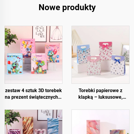
Nowe produkty
zestaw 4 sztuk 3D torebek
Torebki papierowe z
na prezent świątecznych –
klapką – luksusowe,
wysokiej jakości
wielokrotnego użytku i w
opakowania świąteczne
pełni konfigurowalne
do sprzedaży detalicznej i
prezentów