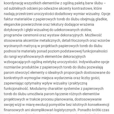
koordynację wszystkich elementów z ogólną paletą barw ślubu –
od subtelnych odcieni po odważne akcenty kontrastowe, które
nadają przestrzeni uroczystości dodatkowy wymiar wizualny. Opcje
faktur materiałów z papierowych toreb do ślubu obejmują gładkie,
eleganckie powierzchnie oraz tekstury dodające wrażenia
dotykowych i głębi wizualnej do udekorowanych stołów,
programów ceremonii oraz wystaw dekoracyjnych. Możliwość
stosowania akcentów metalicznych, detali tłoczonych oraz wzorów
wycinanych matrycą w projektach papierowych toreb do ślubu
podnosi te materiały ponad poziom podstawowej funkcjonalności
do rangi wyrafinowanych elementów dekoracyjnych
wzbogacających ogólną estetykę uroczystości. Indywidualne opcje
rozmiarów produktów z papierowych toreb do ślubu pozwalają
parom stworzyć elementy o idealnych proporcjach dostosowane do
konkretnych wymogów miejsca wydarzenia oraz liczby gości,
zapewniając optymalny wpływ wizualny i praktyczną
funkcjonalność. Modularny charakter systemów z papierowych
toreb do ślubu umożliwia parom łączenie różnych elementów
projektowych w trakcie procesu planowania, dostosowywanie
swojej wizji w miarę ewolucji pomysłów bez istotnych konsekwencji
finansowych ani skomplikowań logistycznych. Ponadto krótki czas