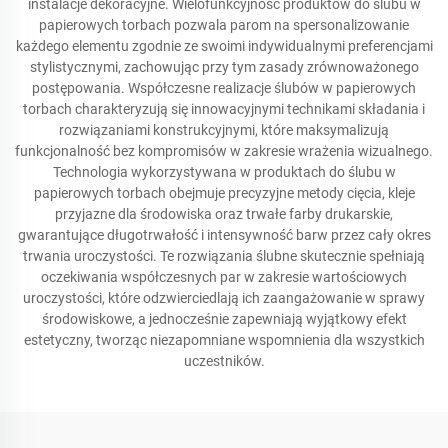
instalacje dekoracyjne. Wielofunkcyjność produktów do ślubu w
papierowych torbach pozwala parom na spersonalizowanie
każdego elementu zgodnie ze swoimi indywidualnymi preferencjami
stylistycznymi, zachowując przy tym zasady zrównoważonego
postępowania. Współczesne realizacje ślubów w papierowych
torbach charakteryzują się innowacyjnymi technikami składania i
rozwiązaniami konstrukcyjnymi, które maksymalizują
funkcjonalność bez kompromisów w zakresie wrażenia wizualnego.
Technologia wykorzystywana w produktach do ślubu w
papierowych torbach obejmuje precyzyjne metody cięcia, kleje
przyjazne dla środowiska oraz trwałe farby drukarskie,
gwarantujące długotrwałość i intensywność barw przez cały okres
trwania uroczystości. Te rozwiązania ślubne skutecznie spełniają
oczekiwania współczesnych par w zakresie wartościowych
uroczystości, które odzwierciedlają ich zaangażowanie w sprawy
środowiskowe, a jednocześnie zapewniają wyjątkowy efekt
estetyczny, tworząc niezapomniane wspomnienia dla wszystkich
uczestników.