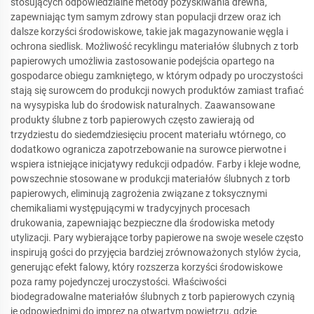
stosujących odpowiedzialne metody pozyskiwania drewna,
zapewniając tym samym zdrowy stan populacji drzew oraz ich
dalsze korzyści środowiskowe, takie jak magazynowanie węgla i
ochrona siedlisk. Możliwość recyklingu materiałów ślubnych z torb
papierowych umożliwia zastosowanie podejścia opartego na
gospodarce obiegu zamkniętego, w którym odpady po uroczystości
stają się surowcem do produkcji nowych produktów zamiast trafiać
na wysypiska lub do środowisk naturalnych. Zaawansowane
produkty ślubne z torb papierowych często zawierają od
trzydziestu do siedemdziesięciu procent materiału wtórnego, co
dodatkowo ogranicza zapotrzebowanie na surowce pierwotne i
wspiera istniejące inicjatywy redukcji odpadów. Farby i kleje wodne,
powszechnie stosowane w produkcji materiałów ślubnych z torb
papierowych, eliminują zagrożenia związane z toksycznymi
chemikaliami występującymi w tradycyjnych procesach
drukowania, zapewniając bezpieczne dla środowiska metody
utylizacji. Pary wybierające torby papierowe na swoje wesele często
inspirują gości do przyjęcia bardziej zrównoważonych stylów życia,
generując efekt falowy, który rozszerza korzyści środowiskowe
poza ramy pojedynczej uroczystości. Właściwości
biodegradowalne materiałów ślubnych z torb papierowych czynią
je odpowiednimi do imprez na otwartym powietrzu, gdzie