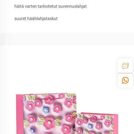
häitä varten tarkoitetut suvennuslahjat
suuret häählahjataskut