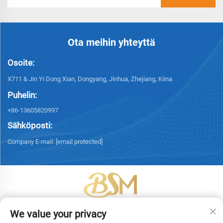
Ota meihin yhteyttä
Osoite:
X711 & Jin Yi Dong Xian, Dongyang, Jinhua, Zhejiang, Kiina
Puhelin:
+86-13605820997
Sähköposti:
Company E-mail:
[email protected]
Tekijänoikeus © 2026 Yiwu Bingsheng Packaging Technology Co., Ltd.
We value your privacy
Kaikki oikeudet pidätetään. -
Tietosuojakäytäntö