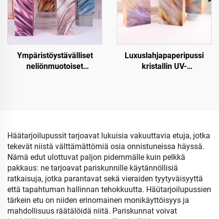
Ympäristöystävälliset
Luxuslahjapaperipussi
neliönmuotoiset
kristallin UV-
joululahjapaperipussit –
pintakäsittelyllä
Kraft-paperinen viini- ja
pullojen pakkaus
Häätarjoilupussit tarjoavat lukuisia vakuuttavia etuja, jotka
tekevät niistä välttämättömiä osia onnistuneissa häyssä.
Nämä edut ulottuvat paljon pidemmälle kuin pelkkä
pakkaus: ne tarjoavat pariskunnille käytännöllisiä
ratkaisuja, jotka parantavat sekä vieraiden tyytyväisyyttä
että tapahtuman hallinnan tehokkuutta. Häütarjoilupussien
tärkein etu on niiden erinomainen monikäyttöisyys ja
mahdollisuus räätälöidä niitä. Pariskunnat voivat