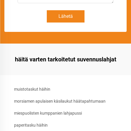
Lähetä
häitä varten tarkoitetut suvennuslahjat
muistotaskut häihin
morsiamen apulaisen käsilaukut häätapahtumaan
miespuolisten kumppanien lahjapussi
paperitasku häihin