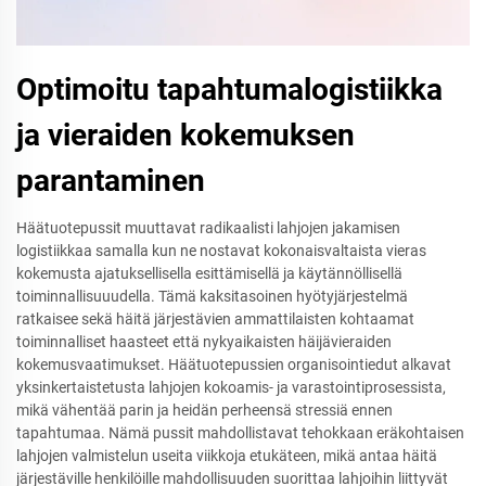
Optimoitu tapahtumalogistiikka
ja vieraiden kokemuksen
parantaminen
Häätuotepussit muuttavat radikaalisti lahjojen jakamisen
logistiikkaa samalla kun ne nostavat kokonaisvaltaista vieras
kokemusta ajatuksellisella esittämisellä ja käytännöllisellä
toiminnallisuuudella. Tämä kaksitasoinen hyötyjärjestelmä
ratkaisee sekä häitä järjestävien ammattilaisten kohtaamat
toiminnalliset haasteet että nykyaikaisten häijävieraiden
kokemusvaatimukset. Häätuotepussien organisointiedut alkavat
yksinkertaistetusta lahjojen kokoamis- ja varastointiprosessista,
mikä vähentää parin ja heidän perheensä stressiä ennen
tapahtumaa. Nämä pussit mahdollistavat tehokkaan eräkohtaisen
lahjojen valmistelun useita viikkoja etukäteen, mikä antaa häitä
järjestäville henkilöille mahdollisuuden suorittaa lahjoihin liittyvät