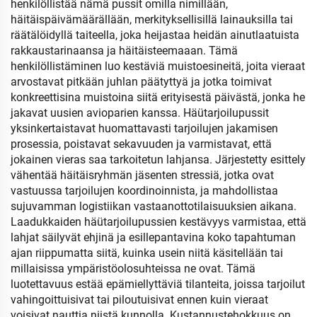
henkilöllistää nämä pussit omilla nimillään,
häitäispäivämäärällään, merkityksellisillä lainauksilla tai
räätälöidyllä taiteella, joka heijastaa heidän ainutlaatuista
rakkaustarinaansa ja häitäisteemaaan. Tämä
henkilöllistäminen luo kestäviä muistoesineitä, joita vieraat
arvostavat pitkään juhlan päätyttyä ja jotka toimivat
konkreettisina muistoina siitä erityisestä päivästä, jonka he
jakavat uusien avioparien kanssa. Häütarjoilupussit
yksinkertaistavat huomattavasti tarjoilujen jakamisen
prosessia, poistavat sekavuuden ja varmistavat, että
jokainen vieras saa tarkoitetun lahjansa. Järjestetty esittely
vähentää häitäisryhmän jäsenten stressiä, jotka ovat
vastuussa tarjoilujen koordinoinnista, ja mahdollistaa
sujuvamman logistiikan vastaanottotilaisuuksien aikana.
Laadukkaiden häütarjoilupussien kestävyys varmistaa, että
lahjat säilyvät ehjinä ja esillepantavina koko tapahtuman
ajan riippumatta siitä, kuinka usein niitä käsitellään tai
millaisissa ympäristöolosuhteissa ne ovat. Tämä
luotettavuus estää epämiellyttäviä tilanteita, joissa tarjoilut
vahingoittuisivat tai piloutuisivat ennen kuin vieraat
voisivat nauttia niistä kunnolla. Kustannustehokkuus on