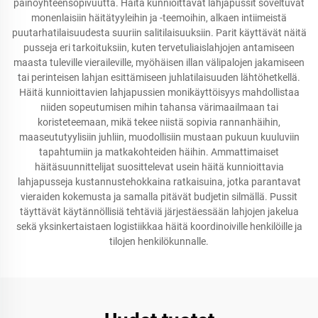
painoyhteensopivuutta. Häitä kunnioittavat lahjapussit soveltuvat
monenlaisiin häitätyyleihin ja -teemoihin, alkaen intiimeistä
puutarhatilaisuudesta suuriin salitilaisuuksiin. Parit käyttävät näitä
pusseja eri tarkoituksiin, kuten tervetuliaislahjojen antamiseen
maasta tuleville vieraileville, myöhäisen illan välipalojen jakamiseen
tai perinteisen lahjan esittämiseen juhlatilaisuuden lähtöhetkellä.
Häitä kunnioittavien lahjapussien monikäyttöisyys mahdollistaa
niiden sopeutumisen mihin tahansa värimaailmaan tai
koristeteemaan, mikä tekee niistä sopivia rannanhäihin,
maaseututyylisiin juhliin, muodollisiin mustaan pukuun kuuluviin
tapahtumiin ja matkakohteiden häihin. Ammattimaiset
häitäsuunnittelijat suosittelevat usein häitä kunnioittavia
lahjapusseja kustannustehokkaina ratkaisuina, jotka parantavat
vieraiden kokemusta ja samalla pitävät budjetin silmällä. Pussit
täyttävät käytännöllisiä tehtäviä järjestäessään lahjojen jakelua
sekä yksinkertaistaen logistiikkaa häitä koordinoiville henkilöille ja
tilojen henkilökunnalle.