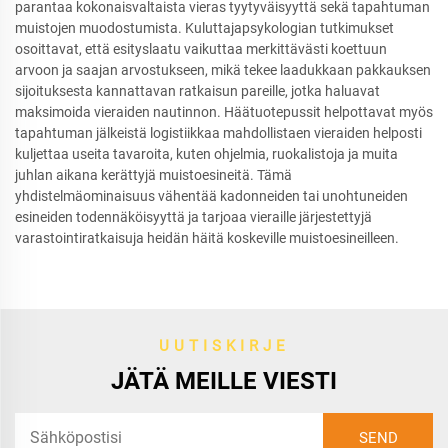
parantaa kokonaisvaltaista vieras tyytyväisyyttä sekä tapahtuman
muistojen muodostumista. Kuluttajapsykologian tutkimukset
osoittavat, että esityslaatu vaikuttaa merkittävästi koettuun
arvoon ja saajan arvostukseen, mikä tekee laadukkaan pakkauksen
sijoituksesta kannattavan ratkaisun pareille, jotka haluavat
maksimoida vieraiden nautinnon. Häätuotepussit helpottavat myös
tapahtuman jälkeistä logistiikkaa mahdollistaen vieraiden helposti
kuljettaa useita tavaroita, kuten ohjelmia, ruokalistoja ja muita
juhlan aikana kerättyjä muistoesineitä. Tämä
yhdistelmäominaisuus vähentää kadonneiden tai unohtuneiden
esineiden todennäköisyyttä ja tarjoaa vieraille järjestettyjä
varastointiratkaisuja heidän häitä koskeville muistoesineilleen.
UUTISKIRJE
JÄTÄ MEILLE VIESTI