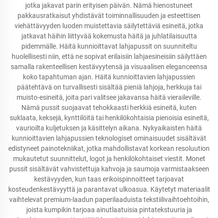
jotka jakavat parin erityisen päivän. Nämä hienostuneet
pakkausratkaisut yhdistävät toiminnallisuuden ja esteettisen
viehättävyyden luoden muistettavia säilytettäviä esineitä, jotka
jatkavat häihin liittyvää kokemusta häitä ja juhlatilaisuutta
pidemmälle. Häitä kunnioittavat lahjapussit on suunniteltu
huolellisesti niin, että ne sopivat erilaisiin lahjaesineisiin säilyttäen
samalla rakenteellisen kestävyytensä ja visuaalisen eleganceensa
koko tapahtuman ajan. Häitä kunnioittavien lahjapussien
päätehtävä on turvallisesti sisältää pieniä lahjoja, herkkuja tai
muisto-esineitä, joita pari valitsee jakavansa häitä vieraileville.
Nämä pussit suojaavat tehokkaasti herkkiä esineitä, kuten
suklaata, keksejä, kynttilöitä tai henkilökohtaisia pienoisia esineitä,
vaurioilta kuljetuksen ja käsittelyn aikana. Nykyaikaisten häitä
kunnioittavien lahjapussien teknologiset ominaisuudet sisältävät
edistyneet painotekniikat, jotka mahdollistavat korkean resoluution
mukautetut suunnittelut, logot ja henkilökohtaiset viestit. Monet
pussit sisältävät vahvistettuja kahvoja ja saumoja varmistaakseen
kestävyyden, kun taas erikoispinnoitteet tarjoavat
kosteudenkestävyyttä ja parantavat ulkoasua. Käytetyt materiaalit
vaihtelevat premium-laadun paperilaaduista tekstiilivaihtoehtoihin,
joista kumpikin tarjoaa ainutlaatuisia pintatekstuuria ja