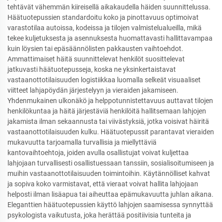
tehtävät vähemmän kiireisellä aikakaudella häiden suunnittelussa.
Häätuotepussien standardoitu koko ja pinottavuus optimoivat
varastotilaa autoissa, kodeissa ja tilojen valmistelualueilla, mikä
tekee kuljetuksesta ja asennuksesta huomattavasti hallittavampaa
kuin löysien tai epäsäännölisten pakkausten vaihtoehdot.
Ammattimaiset häitä suunnittelevat henkilöt suosittelevat
jatkuvasti häätuotepusseja, koska ne yksinkertaistavat
vastaanottotilaisuuden logistiikkaa luomalla selkeät visuaaliset
viitteet lahjapöydän järjestelyyn ja vieraiden jakamiseen.
Yhdenmukainen ulkonäkö ja helppotunnistettavuus auttavat tilojen
henkilökuntaa ja häitä järjestäviä henkilöitä hallitsemaan lahjojen
jakamista ilman sekaannusta tai viivästyksiä, jotka voisivat häiritä
vastaanottotilaisuuden kulku. Häätuotepussit parantavat vieraiden
mukavuutta tarjoamalla turvallisia ja miellyttäviä
kantovaihtoehtoja, joiden avulla osallistujat voivat kuljettaa
lahjojaan turvallisesti osallistuessaan tanssiin, sosialisoitumiseen ja
muihin vastaanottotilaisuuden toimintoihin. Käytännölliset kahvat
ja sopiva koko varmistavat, että vieraat voivat hallita lahjojaan
helposti ilman lisäapua tai aiheuttaa epämukavuutta juhlan aikana.
Eleganttien häätuotepussien käyttö lahjojen saamisessa synnyttää
psykologista vaikutusta, joka herättää positiivisia tunteita ja