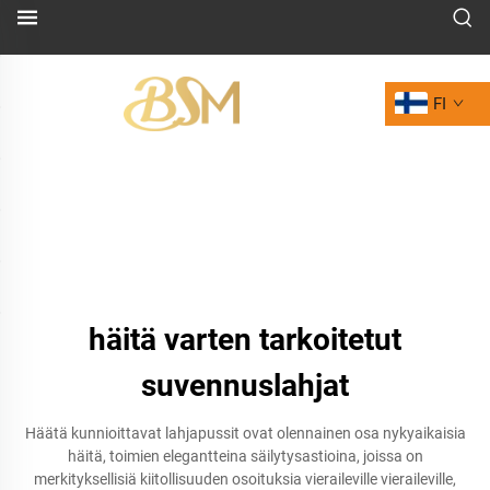
FI
häitä varten tarkoitetut
suvennuslahjat
Häätä kunnioittavat lahjapussit ovat olennainen osa nykyaikaisia
häitä, toimien elegantteina säilytysastioina, joissa on
merkityksellisiä kiitollisuuden osoituksia vieraileville vieraileville,