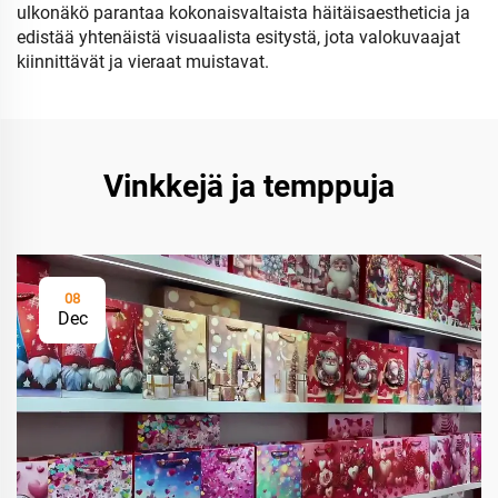
ulkonäkö parantaa kokonaisvaltaista häitäisaestheticia ja
edistää yhtenäistä visuaalista esitystä, jota valokuvaajat
kiinnittävät ja vieraat muistavat.
Vinkkejä ja temppuja
08
Dec