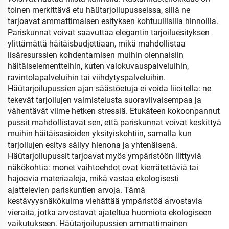
toinen merkittävä etu häütarjoilupusseissa, sillä ne
tarjoavat ammattimaisen esityksen kohtuullisilla hinnoilla.
Pariskunnat voivat saavuttaa elegantin tarjoiluesityksen
ylittämättä häitäisbudjettiaan, mikä mahdollistaa
lisäresurssien kohdentamisen muihin olennaisiin
häitäiselementteihin, kuten valokuvauspalveluihin,
ravintolapalveluihin tai viihdytyspalveluihin.
Häütarjoilupussien ajan säästöetuja ei voida liioitella: ne
tekevät tarjoilujen valmistelusta suoraviivaisempaa ja
vähentävät viime hetken stressiä. Etukäteen kokoonpannut
pussit mahdollistavat sen, että pariskunnat voivat keskittyä
muihin häitäisasioiden yksityiskohtiin, samalla kun
tarjoilujen esitys säilyy hienona ja yhtenäisenä.
Häütarjoilupussit tarjoavat myös ympäristöön liittyviä
näkökohtia: monet vaihtoehdot ovat kierrätettäviä tai
hajoavia materiaaleja, mikä vastaa ekologisesti
ajattelevien pariskuntien arvoja. Tämä
kestävyysnäkökulma viehättää ympäristöä arvostavia
vieraita, jotka arvostavat ajateltua huomiota ekologiseen
vaikutukseen. Häütarjoilupussien ammattimainen