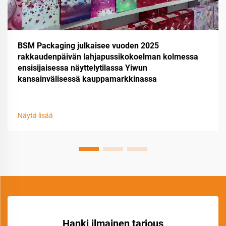
BSM Packaging julkaisee vuoden 2025
rakkaudenpäivän lahjapussikokoelman kolmessa
ensisijaisessa näyttelytilassa Yiwun
kansainvälisessä kauppamarkkinassa
Näytä lisää
Hanki ilmainen tarjous