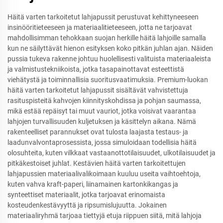
Häitä varten tarkoitetut lahjapussit perustuvat kehittyneeseen
insinööritieteeseen ja materiaalitieteeseen, jotta ne tarjoavat
mahdollisimman tehokkaan suojan herkille häitä lahjoille samalla
kun ne säilyttävät hienon esityksen koko pitkän juhlan ajan. Näiden
pussia tukeva rakenne johtuu huolellisesti valituista materiaaleista
ja valmistustekniikoista, jotka tasapainottavat esteettistä
viehätystä ja toiminnallisia suoritusvaatimuksia. Premium-luokan
häitä varten tarkoitetut lahjapussit sisältävät vahvistettuja
rasituspisteitä kahvojen kiinnityskohdissa ja pohjan saumassa,
mikä estää repäisyt tai muut vauriot, jotka voisivat vaarantaa
lahjojen turvallisuuden kuljetuksen ja käsittelyn aikana. Nämä
rakenteelliset parannukset ovat tulosta laajasta testaus- ja
laadunvalvontaprosessista, jossa simuloidaan todellisia häitä
olosuhteita, kuten vilkkaat vastaanottotilaisuudet, ulkotilaisuudet ja
pitkäkestoiset juhlat. Kestävien häitä varten tarkoitettujen
lahjapussien materiaalivalikoimaan kuuluu useita vaihtoehtoja,
kuten vahva kraft-paperi, liinamainen kartonkikangas ja
synteettiset materiaalit, jotka tarjoavat erinomaista
kosteudenkestävyyttä ja ripsumislujuutta. Jokainen
materiaaliryhmä tarjoaa tiettyjä etuja riippuen siitä, mitä lahjoja