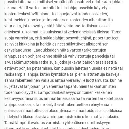
pussiin laitetaan ja millaiset ympäristöolosuhteet odotetaan juhlan
aikana. Häitä varten tarkoitettuihin lahjapusseihin käytetyt
kosteudenkestävät pinnoitteet suojaavat kondenssiveden,
kaatuneiden juomien ja ilmastollisen kosteuden aiheuttamilta
vaurioilta, jotka ovat yleisiä häitä vastaanottotilaisuuksissa,
erityisesti ulkoilmatilaisuuksissa tai vedenläheisissä tiloissa. Tämä
suoja varmistaa, että suklaalahjat pysyvät ehjinä, paperituotteet
säilyvät kirkkaina ja herkät esineet säilyttävät alkuperäisen
esityslaadunsa. Laadukkaiden häitä varten tarkoitettujen
lahjapussien pohjarakenne sisältää vahvistettuja paneeleja tai
sivusäkämuotoisia ratkaisuja, jotka jakavat painon tasaisesti ja
estävät pohjan pettämisen, kun pussiin laitetaan useita esineitä tai
raskaampia lahjoja, kuten kynttilöitä tai pieniä istutettuja kasveja.
Tämä rakenteellinen vakaus antaa vieraileville luottamusta, kun he
kuljettavat lahjojaan, ja vähentää tapahtumien tai kaatumisten
todennäköisyyttä. Lämpötilankestävyys on toinen keskeinen
kestävyysominaisuus ammattimaisissa häitä varten tarkoitetuissa
lahjapusseissa, sillä ne säilyttävät rakenteellisen eheytenään
erilaisissa ilmastollisissa olosuhteissa – ilmastoiduissa sisätiloissa
pidetyistä tilaisuuksista auringonpaisteisiin ulkoilmatilaisuuksiin.
Tämä lämpötilavakaus varmistaa yhtenäisen suorituskyvyn
riippumatta vuodenajasta tai tilaisuuden järjestämispaikan