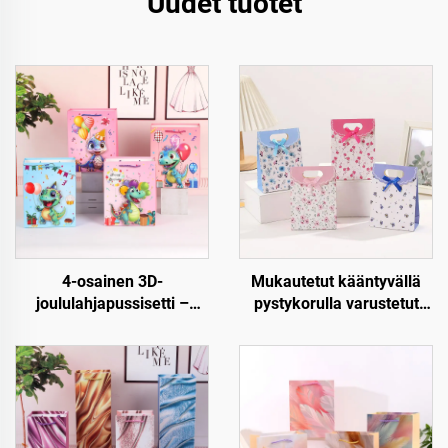
Uudet tuotet
4-osainen 3D-
Mukautetut kääntyvällä
joululahjapussisetti –
pystykorulla varustetut
Premium joulupakkaus
paperiset lahjapussit –
vähittäiskauppaan ja
Luxus, uudellen
lahjoitukseen
käytettävät ja täysin
mukautettavat