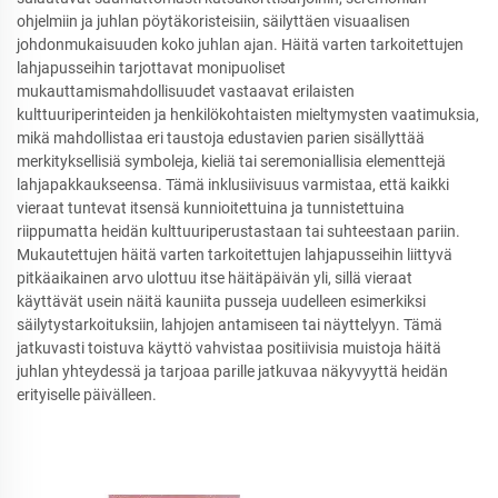
ohjelmiin ja juhlan pöytäkoristeisiin, säilyttäen visuaalisen
johdonmukaisuuden koko juhlan ajan. Häitä varten tarkoitettujen
lahjapusseihin tarjottavat monipuoliset
mukauttamismahdollisuudet vastaavat erilaisten
kulttuuriperinteiden ja henkilökohtaisten mieltymysten vaatimuksia,
mikä mahdollistaa eri taustoja edustavien parien sisällyttää
merkityksellisiä symboleja, kieliä tai seremoniallisia elementtejä
lahjapakkaukseensa. Tämä inklusiivisuus varmistaa, että kaikki
vieraat tuntevat itsensä kunnioitettuina ja tunnistettuina
riippumatta heidän kulttuuriperustastaan tai suhteestaan pariin.
Mukautettujen häitä varten tarkoitettujen lahjapusseihin liittyvä
pitkäaikainen arvo ulottuu itse häitäpäivän yli, sillä vieraat
käyttävät usein näitä kauniita pusseja uudelleen esimerkiksi
säilytystarkoituksiin, lahjojen antamiseen tai näyttelyyn. Tämä
jatkuvasti toistuva käyttö vahvistaa positiivisia muistoja häitä
juhlan yhteydessä ja tarjoaa parille jatkuvaa näkyvyyttä heidän
erityiselle päivälleen.