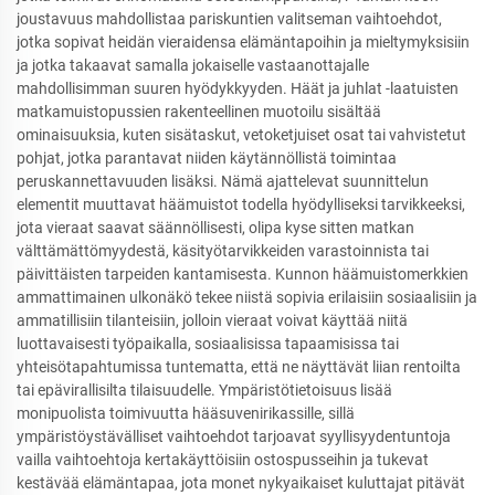
joustavuus mahdollistaa pariskuntien valitseman vaihtoehdot,
jotka sopivat heidän vieraidensa elämäntapoihin ja mieltymyksisiin
ja jotka takaavat samalla jokaiselle vastaanottajalle
mahdollisimman suuren hyödykkyyden. Häät ja juhlat -laatuisten
matkamuistopussien rakenteellinen muotoilu sisältää
ominaisuuksia, kuten sisätaskut, vetoketjuiset osat tai vahvistetut
pohjat, jotka parantavat niiden käytännöllistä toimintaa
peruskannettavuuden lisäksi. Nämä ajattelevat suunnittelun
elementit muuttavat häämuistot todella hyödylliseksi tarvikkeeksi,
jota vieraat saavat säännöllisesti, olipa kyse sitten matkan
välttämättömyydestä, käsityötarvikkeiden varastoinnista tai
päivittäisten tarpeiden kantamisesta. Kunnon häämuistomerkkien
ammattimainen ulkonäkö tekee niistä sopivia erilaisiin sosiaalisiin ja
ammatillisiin tilanteisiin, jolloin vieraat voivat käyttää niitä
luottavaisesti työpaikalla, sosiaalisissa tapaamisissa tai
yhteisötapahtumissa tuntematta, että ne näyttävät liian rentoilta
tai epävirallisilta tilaisuudelle. Ympäristötietoisuus lisää
monipuolista toimivuutta hääsuvenirikassille, sillä
ympäristöystävälliset vaihtoehdot tarjoavat syyllisyydentuntoja
vailla vaihtoehtoja kertakäyttöisiin ostospusseihin ja tukevat
kestävää elämäntapaa, jota monet nykyaikaiset kuluttajat pitävät