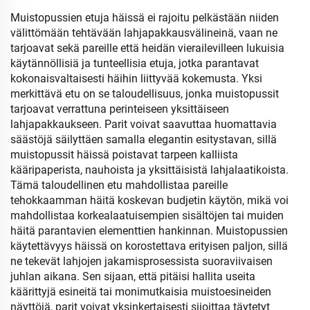
Muistopussien etuja häissä ei rajoitu pelkästään niiden
välittömään tehtävään lahjapakkausvälineinä, vaan ne
tarjoavat sekä pareille että heidän vierailevilleen lukuisia
käytännöllisiä ja tunteellisia etuja, jotka parantavat
kokonaisvaltaisesti häihin liittyvää kokemusta. Yksi
merkittävä etu on se taloudellisuus, jonka muistopussit
tarjoavat verrattuna perinteiseen yksittäiseen
lahjapakkaukseen. Parit voivat saavuttaa huomattavia
säästöjä säilyttäen samalla elegantin esitystavan, sillä
muistopussit häissä poistavat tarpeen kalliista
kääripaperista, nauhoista ja yksittäisistä lahjalaatikoista.
Tämä taloudellinen etu mahdollistaa pareille
tehokkaamman häitä koskevan budjetin käytön, mikä voi
mahdollistaa korkealaatuisempien sisältöjen tai muiden
häitä parantavien elementtien hankinnan. Muistopussien
käytettävyys häissä on korostettava erityisen paljon, sillä
ne tekevät lahjojen jakamisprosessista suoraviivaisen
juhlan aikana. Sen sijaan, että pitäisi hallita useita
käärittyjä esineitä tai monimutkaisia muistoesineiden
näyttöjä, parit voivat yksinkertaisesti sijoittaa täytetyt