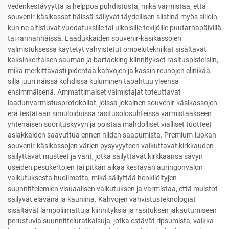
vedenkestävyyttä ja helppoa puhdistusta, mikä varmistaa, että
souvenir-käsikassat häissä säilyvät täydellisen siistinä myös silloin,
kun ne altistuvat vuodatuksille tai ulkoisille tekijöille puutarhapäivillä
tai rannanhäissä. Laadukkaiden souvenir-käsikassojen
valmistuksessa käytetyt vahvistetut ompelutekniikat sisältävät
kaksinkertaisen sauman ja bartacking-kiinnitykset rasituspisteisiin,
mikä merkittävästi pidentää kahvojen ja kassin reunojen elinikää,
sillä juuri näissä kohdissa kuluminen tapahtuu yleensä
ensimmäisenä. Ammattimaiset valmistajat toteuttavat
laadunvarmistusprotokollat, joissa jokainen souvenir-käsikassojen
erä testataan simuloiduissa rasitusolosuhteissa varmistaakseen
yhtenäisen suorituskyvyn ja poistaa mahdolliset vialliset tuotteet
asiakkaiden saavuttua ennen niiden saapumista. Premium-luokan
souvenir-käsikassojen värien pysyvyyteen vaikuttavat kirkkauden
säilyttävät musteet ja värit, jotka säilyttävät kirkkaansa sävyn
useiden pesukertojen tai pitkän aikaa kestävän auringonvalon
vaikutuksesta huolimatta, mikä säilyttää henkilöityjen
suunnittelemien visuaalisen vaikutuksen ja varmistaa, että muistot
säilyvät elävänä ja kauniina. Kahvojen vahvistusteknologiat
sisältävät lämpöliimattuja kiinnityksiä ja rasituksen jakautumiseen
perustuvia suunnitteluratkaisuja, jotka estävät ripsumista, vaikka