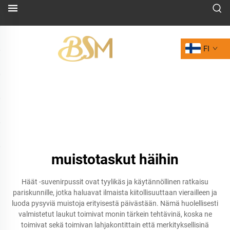
FI
muistotaskut häihin
Häät -suvenirpussit ovat tyylikäs ja käytännöllinen ratkaisu
pariskunnille, jotka haluavat ilmaista kiitollisuuttaan vierailleen ja
luoda pysyviä muistoja erityisestä päivästään. Nämä huolellisesti
valmistetut laukut toimivat monin tärkein tehtävinä, koska ne
toimivat sekä toimivan lahjakontittain että merkityksellisinä