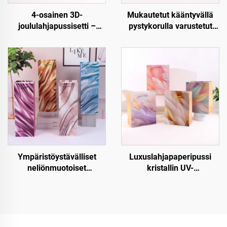
4-osainen 3D-
Mukautetut kääntyvällä
joululahjapussisetti –
pystykorulla varustetut
Premium joulupakkaus
paperiset lahjapussit –
vähittäiskauppaan ja
Luxus, uudellen
lahjoitukseen
käytettävät ja täysin
mukautettavat
Ympäristöystävälliset
Luxuslahjapaperipussi
neliönmuotoiset
kristallin UV-
joululahjapaperipussit –
pintakäsittelyllä
Kraft-paperinen viini- ja
pullojen pakkaus