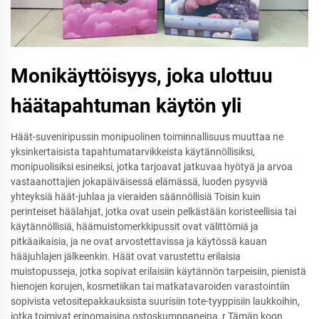
Monikäyttöisyys, joka ulottuu
häätapahtuman käytön yli
Häät-suveniripussin monipuolinen toiminnallisuus muuttaa ne
yksinkertaisista tapahtumatarvikkeista käytännöllisiksi,
monipuolisiksi esineiksi, jotka tarjoavat jatkuvaa hyötyä ja arvoa
vastaanottajien jokapäiväisessä elämässä, luoden pysyviä
yhteyksiä häät-juhlaa ja vieraiden säännöllisiä Toisin kuin
perinteiset häälahjat, jotka ovat usein pelkästään koristeellisia tai
käytännöllisiä, häämuistomerkkipussit ovat välittömiä ja
pitkäaikaisia, ja ne ovat arvostettavissa ja käytössä kauan
hääjuhlajen jälkeenkin. Häät ovat varustettu erilaisia
muistopusseja, jotka sopivat erilaisiin käytännön tarpeisiin, pienistä
hienojen korujen, kosmetiikan tai matkatavaroiden varastointiin
sopivista vetositepakkauksista suurisiin tote-tyyppisiin laukkoihin,
jotka toimivat erinomaisina ostoskumppaneina, r Tämän koon