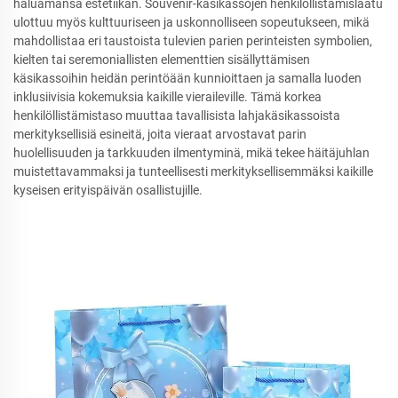
haluamansa estetiikan. Souvenir-käsikassojen henkilöllistämislaatu
ulottuu myös kulttuuriseen ja uskonnolliseen sopeutukseen, mikä
mahdollistaa eri taustoista tulevien parien perinteisten symbolien,
kielten tai seremoniallisten elementtien sisällyttämisen
käsikassoihin heidän perintöään kunnioittaen ja samalla luoden
inklusiivisia kokemuksia kaikille vieraileville. Tämä korkea
henkilöllistämistaso muuttaa tavallisista lahjakäsikassoista
merkityksellisiä esineitä, joita vieraat arvostavat parin
huolellisuuden ja tarkkuuden ilmentyminä, mikä tekee häitäjuhlan
muistettavammaksi ja tunteellisesti merkityksellisemmäksi kaikille
kyseisen erityispäivän osallistujille.