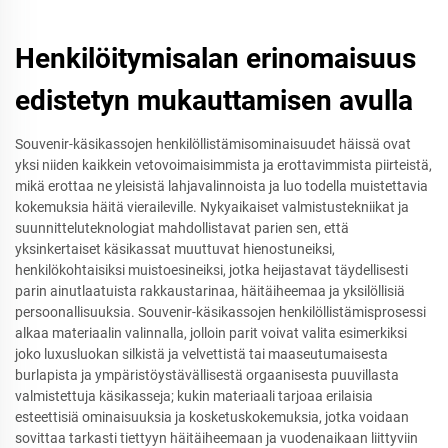
Henkilöitymisalan erinomaisuus
edistetyn mukauttamisen avulla
Souvenir-käsikassojen henkilöllistämisominaisuudet häissä ovat
yksi niiden kaikkein vetovoimaisimmista ja erottavimmista piirteistä,
mikä erottaa ne yleisistä lahjavalinnoista ja luo todella muistettavia
kokemuksia häitä vieraileville. Nykyaikaiset valmistustekniikat ja
suunnitteluteknologiat mahdollistavat parien sen, että
yksinkertaiset käsikassat muuttuvat hienostuneiksi,
henkilökohtaisiksi muistoesineiksi, jotka heijastavat täydellisesti
parin ainutlaatuista rakkaustarinaa, häitäiheemaa ja yksilöllisiä
persoonallisuuksia. Souvenir-käsikassojen henkilöllistämisprosessi
alkaa materiaalin valinnalla, jolloin parit voivat valita esimerkiksi
joko luxusluokan silkistä ja velvettistä tai maaseutumaisesta
burlapista ja ympäristöystävällisestä orgaanisesta puuvillasta
valmistettuja käsikasseja; kukin materiaali tarjoaa erilaisia
esteettisiä ominaisuuksia ja kosketuskokemuksia, jotka voidaan
sovittaa tarkasti tiettyyn häitäiheemaan ja vuodenaikaan liittyviin