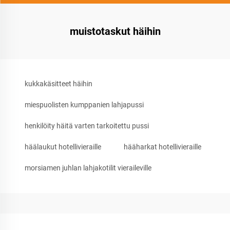
muistotaskut häihin
kukkakäsitteet häihin
miespuolisten kumppanien lahjapussi
henkilöity häitä varten tarkoitettu pussi
häälaukut hotellivieraille
hääharkat hotellivieraille
morsiamen juhlan lahjakotilit vieraileville