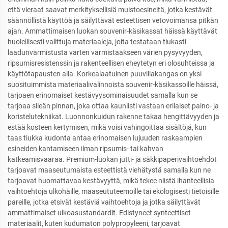
että vieraat saavat merkityksellisiä muistoesineitä, jotka kestävät
säännöllistä käyttöä ja säilyttävät esteettisen vetovoimansa pitkän
ajan. Ammattimaisen luokan souvenir-käsikassat häissä käyttävät
huolellisesti valittuja materiaaleja, joita testataan tiukasti
laadunvarmistusta varten varmistaakseen värien pysyvyyden,
ripsumisresistenssin ja rakenteellisen eheytetyn eri olosuhteissa ja
käyttötapausten alla. Korkealaatuinen puuvillakangas on yksi
suosituimmista materiaalivalinnoista souvenir-käsikassoille häissä,
tarjoaen erinomaiset kestävyysominaisuudet samalla kun se
tarjoaa sileän pinnan, joka ottaa kauniisti vastaan erilaiset paino- ja
koristelutekniikat. Luonnonkuidun rakenne takaa hengittävyyden ja
estää kosteen kertymisen, mikä voisi vahingoittaa sisältöjä, kun
taas tiukka kudonta antaa erinomaisen lujuuden raskaampien
esineiden kantamiseen ilman ripsumis- tai kahvan
katkeamisvaaraa. Premium-luokan jutti- ja säkkipaperivaihtoehdot
tarjoavat maaseutumaista esteettistä viehätystä samalla kun ne
tarjoavat huomattavaa kestävyyttä, mikä tekee niistä ihanteellisia
vaihtoehtoja ulkohäille, maaseututeemoille tai ekologisesti tietoisille
pareille, jotka etsivät kestäviä vaihtoehtoja ja jotka säilyttävät
ammattimaiset ulkoasustandardit. Edistyneet synteettiset
materiaalit, kuten kudumaton polypropyleeni, tarjoavat