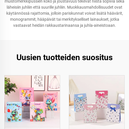
muistomerkkipussien koko ja joustavuus tekevät niistä sopivia sekä
läheisiin juhliin että suurille juhliin. Muokkausmahdollisuudet ovat
käytännössä rajattomia, jolloin pariskunnat voivat lisätä häävärit,
monogrammit, hääpäivät tai merkitykselliset lainaukset, jotka
vastaavat heidän rakkaustarinaansa ja juhla-aineistoaan.
Uusien tuotteiden suositus