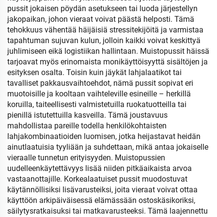
pussit jokaisen pöydän asetukseen tai luoda järjestellyn
jakopaikan, johon vieraat voivat päästä helposti. Tämä
tehokkuus vähentää häijäisiä stressitekijöitä ja varmistaa
tapahtuman sujuvan kulun, jolloin kaikki voivat keskittyä
juhlimiseen eikä logistiikan hallintaan. Muistopussit häissä
tarjoavat myös erinomaista monikäyttöisyyttä sisältöjen ja
esityksen osalta. Toisin kuin jäykät lahjalaatikot tai
tavalliset pakkausvaihtoehdot, nämä pussit sopivat eri
muotoisille ja kooltaan vaihteleville esineille – herkillä
koruilla, taiteellisesti valmistetuilla ruokatuotteilla tai
pienillä istutettuilla kasveilla. Tämä joustavuus
mahdollistaa pareille todella henkilökohtaisten
lahjakombinaatioiden luomisen, jotka heijastavat heidän
ainutlaatuisia tyyliään ja suhdettaan, mikä antaa jokaiselle
vieraalle tunnetun erityisyyden. Muistopussien
uudelleenkäytettävyys lisää niiden pitkäaikaista arvoa
vastaanottajille. Korkealaatuiset pussit muodostuvat
käytännöllisiksi lisävarusteiksi, joita vieraat voivat ottaa
käyttöön arkipäiväisessä elämässään ostoskäsikoriksi,
säilytysratkaisuksi tai matkavarusteeksi. Tämä laajennettu