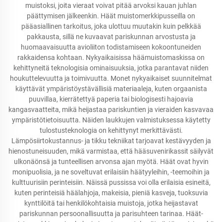
muistoksi, joita vieraat voivat pitää arvoksi kauan juhlan
päättymisen jälkeenkin. Häät muistomerkkipusseilla on
pääasiallinen tarkoitus, joka ulottuu muutakin kuin pelkkää
pakkausta, sillä ne kuvaavat pariskunnan arvostusta ja
huomaavaisuutta avioliiton todistamiseen kokoontuneiden
rakkaidensa kohtaan. Nykyaikaisissa häämuistomaskissa on
kehittyneitä teknologisia ominaisuuksia, jotka parantavat niiden
houkuttelevuutta ja toimivuutta. Monet nykyaikaiset suunnitelmat
käyttävät ympäristöystävällisiä materiaaleja, kuten orgaanista
puuvillaa, kierrätettyä paperia tai biologisesti hajoavia
kangasvaatteita, mikä heijastaa pariskuntien ja vieraiden kasvavaa
ympäristötietoisuutta. Näiden laukkujen valmistuksessa käytetty
tulostusteknologia on kehittynyt merkittävästi.
Lämpösiirtokustannus- ja tikku tekniikat tarjoavat kestävyyden ja
hienostuneisuuden, mikä varmistaa, että hääsuvenirikassit säilyvät
ulkonäönsä ja tunteellisen arvonsa ajan myötä. Häät ovat hyvin
monipuolisia, ja ne soveltuvat erilaisiin häätyyleihin, -teemoihin ja
kulttuurisiin perinteisiin. Näissä pussissa voi olla erilaisia esineitä,
kuten perinteisiä häälahjoja, makeisia, pieniä kasveja, tuoksuvia
kynttilöitä tai henkilökohtaisia muistoja, jotka heijastavat
pariskunnan persoonallisuutta ja parisuhteen tarinaa. Häät-