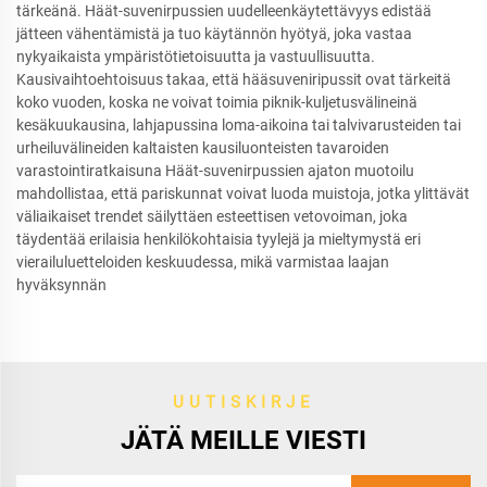
tärkeänä. Häät-suvenirpussien uudelleenkäytettävyys edistää
jätteen vähentämistä ja tuo käytännön hyötyä, joka vastaa
nykyaikaista ympäristötietoisuutta ja vastuullisuutta.
Kausivaihtoehtoisuus takaa, että hääsuveniripussit ovat tärkeitä
koko vuoden, koska ne voivat toimia piknik-kuljetusvälineinä
kesäkuukausina, lahjapussina loma-aikoina tai talvivarusteiden tai
urheiluvälineiden kaltaisten kausiluonteisten tavaroiden
varastointiratkaisuna Häät-suvenirpussien ajaton muotoilu
mahdollistaa, että pariskunnat voivat luoda muistoja, jotka ylittävät
väliaikaiset trendet säilyttäen esteettisen vetovoiman, joka
täydentää erilaisia henkilökohtaisia tyylejä ja mieltymystä eri
vierailuluetteloiden keskuudessa, mikä varmistaa laajan
hyväksynnän
UUTISKIRJE
JÄTÄ MEILLE VIESTI