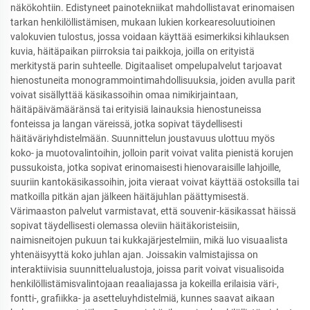
näkökohtiin. Edistyneet painotekniikat mahdollistavat erinomaisen
tarkan henkilöllistämisen, mukaan lukien korkearesoluutioinen
valokuvien tulostus, jossa voidaan käyttää esimerkiksi kihlauksen
kuvia, häitäpaikan piirroksia tai paikkoja, joilla on erityistä
merkitystä parin suhteelle. Digitaaliset ompelupalvelut tarjoavat
hienostuneita monogrammointimahdollisuuksia, joiden avulla parit
voivat sisällyttää käsikassoihin omaa nimikirjaintaan,
häitäpäivämääränsä tai erityisiä lainauksia hienostuneissa
fonteissa ja langan väreissä, jotka sopivat täydellisesti
häitäväriyhdistelmään. Suunnittelun joustavuus ulottuu myös
koko- ja muotovalintoihin, jolloin parit voivat valita pienistä korujen
pussukoista, jotka sopivat erinomaisesti hienovaraisille lahjoille,
suuriin kantokäsikassoihin, joita vieraat voivat käyttää ostoksilla tai
matkoilla pitkän ajan jälkeen häitäjuhlan päättymisestä.
Värimaaston palvelut varmistavat, että souvenir-käsikassat häissä
sopivat täydellisesti olemassa oleviin häitäkoristeisiin,
naimisneitojen pukuun tai kukkajärjestelmiin, mikä luo visuaalista
yhtenäisyyttä koko juhlan ajan. Joissakin valmistajissa on
interaktiivisia suunnittelualustoja, joissa parit voivat visualisoida
henkilöllistämisvalintojaan reaaliajassa ja kokeilla erilaisia väri-,
fontti-, grafiikka- ja asetteluyhdistelmiä, kunnes saavat aikaan