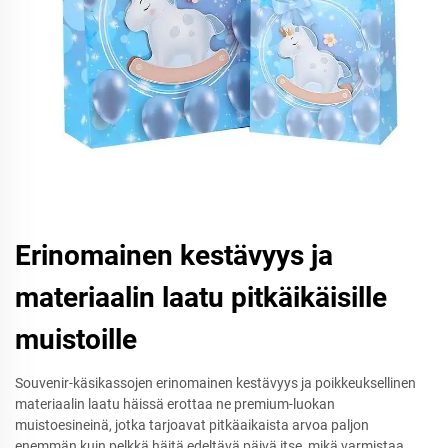
Erinomainen kestävyys ja
materiaalin laatu pitkäikäisille
muistoille
Souvenir-käsikassojen erinomainen kestävyys ja poikkeuksellinen
materiaalin laatu häissä erottaa ne premium-luokan
muistoesineinä, jotka tarjoavat pitkäaikaista arvoa paljon
enemmän kuin pelkkä häitä edeltävä päivä itse, mikä varmistaa,