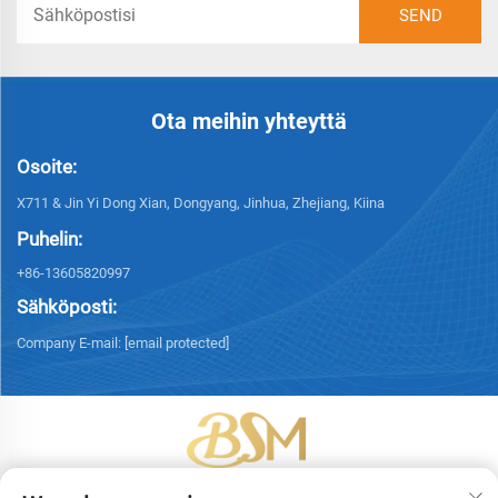
Ota meihin yhteyttä
Osoite:
X711 & Jin Yi Dong Xian, Dongyang, Jinhua, Zhejiang, Kiina
Puhelin:
+86-13605820997
Sähköposti:
Company E-mail:
[email protected]
Tekijänoikeus © 2026 Yiwu Bingsheng Packaging Technology Co., Ltd.