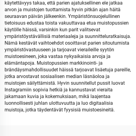
käytettävyys takaa, että parien ajatuksellinen ele jatkaa
arvon ja muistojen tuottamista hyvin pitkän ajan häitä
seuraavan päivän jälkeenkin. Ympäristönsuojelullinen
tietoisuus edustaa toista vakuuttavaa etua muistopussien
käytölle häissä, varsinkin kun parit valitsevat
ympäristöystävällisiä materiaaleja ja suunnitteluratkaisuja.
Nämä kestävät vaihtoehdot osoittavat parien sitoutumista
ympäristövastuuseen ja tarjoavat vieraileille syytön
muistoesineen, joka vastaa nykyaikaisia arvoja ja
elämäntapoja. Muistopussien markkinointi- ja
brändäysmahdollisuudet häissä tarjoavat lisäetuja pareille,
jotka arvostavat sosiaalisen median läsnäoloa ja
muistojen säilyttämistä. Hyvin suunnitellut pussit luovat
Instagramiin sopivia hetkiä ja kannustavat vieraita
jakamaan kuvia ja kokemuksiaan, mikä laajentaa
luonnollisesti juhlan ulottuvuutta ja luo digitaalisia
muistoja, jotka täydentävät fyysisiä muistoesineitä.