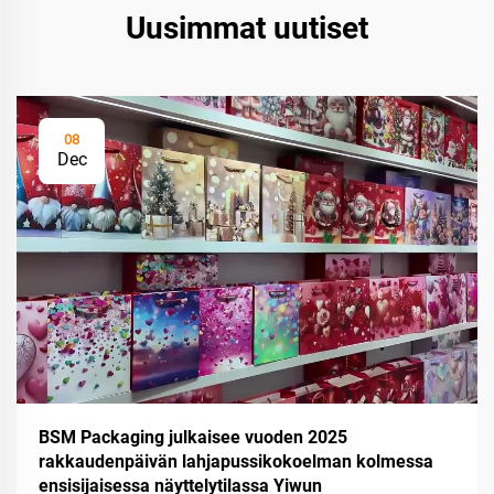
Uusimmat uutiset
08
Dec
BSM Packaging julkaisee vuoden 2025
rakkaudenpäivän lahjapussikokoelman kolmessa
ensisijaisessa näyttelytilassa Yiwun