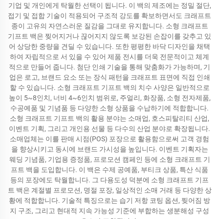
기업 및 개인에게 탁월한 선택이 됩니다. 이 백의 제조에는 정밀 절단,
접기 및 접합 기술이 적용되어 구조적 강도를 확보하면서도 크래프트
종이 고유의 자연스러운 질감을 그대로 유지합니다. 소형 크래프트
기프트 백은 찢어지거나 끊어지지 않도록 보강된 손잡이를 갖추고 있
어 상당한 중량을 견딜 수 있습니다. 또한 평평한 바닥 디자인을 채택
하여 자립적으로 서 있을 수 있어 제품 전시를 더욱 전문적이고 체계
적으로 만들어 줍니다. 첨단 인쇄 기술을 통해 맞춤화가 가능하며, 기
업은 로고, 브랜드 요소 또는 장식 패턴을 크래프트 표면에 직접 인쇄
할 수 있습니다. 소형 크래프트 기프트 백의 치수 사양은 일반적으로
높이 5~8인치, 너비 4~6인치 범위로, 주얼리, 화장품, 소형 전자제품,
수공예품 및 기념품 등 다양한 소형 상품을 수납하기에 적합합니다.
소형 크래프트 기프트 백의 활용 분야는 소매업, 호스피탈리티 산업,
이벤트 기획, 그리고 개인용 선물 등 다수의 산업 분야로 확장됩니다.
소매업체는 이를 판매 시점(POS) 포장으로 활용함으로써 고객 경험
을 향상시키고 동시에 브랜드 가시성을 높입니다. 이벤트 기획자는
웨딩 기념품, 기업용 증정품, 프로모션 캠페인 등에 소형 크래프트 기
프트 백을 도입합니다. 이 백은 수제 공예품, 부티크 상품, 특산 식품
등의 포장에도 탁월합니다. 그 다용도성 덕분에 소형 크래프트 기프
트 백은 계절별 프로모션, 명절 포장, 일상적인 소매 거래 등 다양한 상
황에 적합합니다. 기술적 특징으로는 습기 저항 코팅 옵션, 찢어짐 방
지 구조, 그리고 현대적 지속 가능성 기준에 부합하는 생분해성 구성