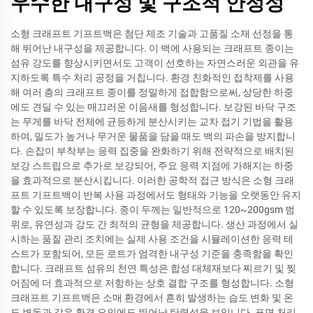
우수한 내구성 및 구조적 안정성
소형 크래프트 기프트백은 첨단 제조 기술과 고품질 소재 선정을 통
해 뛰어난 내구성을 제공합니다. 이 백에 사용되는 크래프트 종이는
섬유 강도를 향상시키면서도 고객이 선호하는 자연스러운 외관을 유
지하도록 특수 처리 공정을 거칩니다. 환경 친화적인 접착제를 사용
해 여러 층의 크래프트 종이를 정밀하게 접합함으로써, 상당한 하중
에도 견딜 수 있는 매끄러운 이음새를 형성합니다. 보강된 바닥 구조
는 무게를 바닥 전체에 균등하게 분산시키는 교차 접기 기법을 활용
하여, 밀도가 높거나 무거운 물품을 담을 때도 백의 파손을 방지합니
다. 손잡이 부착부는 응력 집중을 완화하기 위해 전략적으로 배치된
보강 스트립으로 추가로 보강되어, 주요 응력 지점에 가해지는 하중
을 효과적으로 분산시킵니다. 이러한 공학적 접근 방식은 소형 크래
프트 기프트백이 반복 사용 과정에서도 형태와 기능을 오랫동안 유지
할 수 있도록 보장합니다. 종이 두께는 일반적으로 120~200gsm 범
위로, 유연성과 강도 간 최적의 균형을 제공합니다. 생산 과정에서 실
시하는 품질 관리 조치에는 실제 사용 조건을 시뮬레이션한 응력 테
스트가 포함되어, 모든 로트가 엄격한 내구성 기준을 충족함을 확인
합니다. 크래프트 섬유의 천연 특성은 합성 대체재보다 찌르기 및 찢
어짐에 더 효과적으로 저항하는 상호 결합 구조를 형성합니다. 소형
크래프트 기프트백은 소매 환경에서 흔히 발생하는 습도 변화 및 온
도 변동과 같은 환경 요인에도 뛰어난 탄력성을 보입니다. 표면 처리