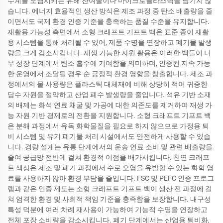
수계를 오염시키는 유해 잔여물이나 마이크로플라스틱을 남기지 않
습니다. 에너지 효율적인 생산 방식은 제조 과정 중 탄소 배출량을 줄
이면서도 국제 환경 인증 기준을 충족하는 품질 수준을 유지합니다.
재활용 가능성 측면에서 소형 크래프트 기프트 백은 표준 종이 재활
용 시스템을 통해 처리될 수 있어, 제품 수명을 연장하고 폐기물 발생
량을 크게 감소시킵니다. 재생 가능한 자원 활용은 이러한 백들이 나
무 성장 단계에서 탄소 흡수에 기여함을 의미하며, 인증된 지속 가능
한 운영에서 조달될 경우 순 긍정적 환경 영향을 창출합니다. 제조 과
정에서의 물 사용량은 플라스틱 대체재에 비해 상당히 적어 귀중한
담수 자원을 절약하고 산업 폐수 발생량을 줄입니다. 석유 기반 소재
의 배제는 화석 연료 채굴 및 가공에 대한 의존도를 제거하여 재생 가
능 자원 기반 경제로의 전환을 지원합니다. 소형 크래프트 기프트 백
은 분해 과정에서 유독 화학물질을 필요로 하지 않으므로 가정용 퇴
비 시스템 및 유기 폐기물 처리 시설에서도 안전하게 사용할 수 있습
니다. 경량 설계는 유통 단계에서의 운송 연료 소비 및 관련 배출량을
줄여 공급망 전반에 걸쳐 환경적 이점을 배가시킵니다. 천연 크래프
트 색상은 제조 및 폐기 과정에서 수로 오염을 유발할 수 있는 화학 염
료를 사용하지 않아 환경 부담을 줄입니다. FSC 및 PEFC 인증 프로그
램과 같은 인증 제도는 소형 크래프트 기프트 백이 생산 전 과정에 걸
쳐 엄격한 환경 및 사회적 책임 기준을 충족함을 보장합니다. 내구성
특성 덕분에 여러 차례 재사용이 가능하여 기능적 수명을 연장하고
전체 포장 소비량을 감소시킵니다. 폐기 단계에서는 산업용 퇴비화,