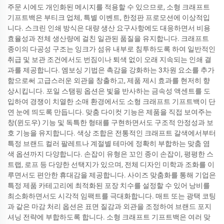
주문 시에도 개인화된 메시지를 적용할 수 있으므로, 소형 크래프트
기프트백은 부티크 업체, 특별 이벤트, 한정판 프로모션에 이상적입
니다. 스크린 인쇄 방식은 대량 생산 요구사항에도 대응하면서 비용
효율성과 전체 생산량에 걸친 일관된 품질을 유지합니다. 크래프트
종이의 다공성 구조는 잉크가 섬유 내부로 침투하도록 하여 일반적인
취급 및 보관 조건에서도 번짐이나 퇴색 없이 오래 지속되는 인쇄 결
과를 제공합니다. 엠보싱 기법은 촉감을 강화하는 3차원 요소를 추가
함으로써 고급스러운 외관을 창출하고, 제품 제시 효과를 현저히 향
상시킵니다. 포일 스탬핑 옵션은 빛을 반사하는 금속성 액센트를 도
입하여 경쟁이 치열한 소매 환경에서도 소형 크래프트 기프트백이 단
연 눈에 띄도록 만듭니다. 맞춤 다이컷 기능은 제품을 직접 보여주는
창(윈도우) 기능 및 독특한 형태를 구현하면서도 구조적 안정성과 보
호 기능을 유지합니다. 색상 조합은 전통적인 크래프트 갈색에서부터
특정 브랜드 컬러 팔레트나 계절별 테마에 정확히 부합하는 맞춤 염
색 옵션까지 다양합니다. 손잡이 유형은 꼬인 종이 손잡이, 평평한 스
트랩, 로프 등 다양한 선택지가 있으며, 전체 디자인 미학과 조화를 이
루면서도 편안한 휴대감을 제공합니다. 사이즈 맞춤화를 통해 기업은
특정 제품 카테고리에 최적화된 포장 치수를 설정할 수 있어 낭비를
최소화하면서도 시각적 임팩트를 극대화합니다. 매트 또는 광택 코팅
과 같은 마감 처리 옵션은 표면 질감과 외관을 조정하여 브랜드 포지
셔닝 전략에 부합하도록 합니다. 소형 크래프트 기프트백은 여러 맞