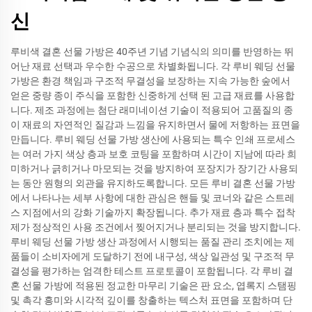
신
루비색 결혼 선물 가방은 40주년 기념 기념식의 의미를 반영하는 뛰
어난 재료 선택과 우수한 수공으로 차별화됩니다. 각 루비 웨딩 선물
가방은 환경 책임과 구조적 무결성을 보장하는 지속 가능한 숲에서
얻은 중량 종이 주식을 포함한 신중하게 선택 된 고급 재료를 사용합
니다. 제조 과정에는 첨단 래미네이션 기술이 적용되어 고품질의 종
이 재료의 자연적인 질감과 느낌을 유지하면서 물에 저항하는 표면을
만듭니다. 루비 웨딩 선물 가방 생산에 사용되는 특수 인쇄 프로세스
는 여러 가지 색상 층과 보호 코팅을 포함하며 시간이 지남에 따라 희
미하거나 긁히거나 마모되는 것을 방지하여 포장지가 장기간 사용되
는 동안 원형의 외관을 유지하도록합니다. 모든 루비 결혼 선물 가방
에서 나타나는 세부 사항에 대한 관심은 핸들 및 코너와 같은 스트레
스 지점에서의 강화 기술까지 확장됩니다. 추가 재료 층과 특수 접착
제가 정상적인 사용 조건에서 찢어지거나 분리되는 것을 방지합니다.
루비 웨딩 선물 가방 생산 과정에서 시행되는 품질 관리 조치에는 제
품들이 소비자에게 도달하기 전에 내구성, 색상 일관성 및 구조적 무
결성을 평가하는 엄격한 테스트 프로토콜이 포함됩니다. 각 루비 결
혼 선물 가방에 적용된 정교한 마무리 기술은 판 요소, 엽록지 스탬핑
및 촉각 흥미와 시각적 깊이를 창출하는 텍스처 표면을 포함하며 단