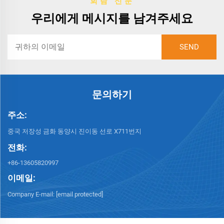
회람 신문
우리에게 메시지를 남겨주세요
문의하기
주소:
중국 저장성 금화 동양시 진이동 선로 X711번지
전화:
+86-13605820997
이메일:
Company E-mail:
[email protected]