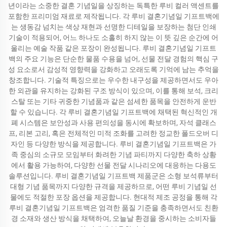
년이라는 소중한 결혼 기념일을 상징하는 독특한 루비 컬러 액센트를
포함한 프리미엄 재료로 제작됩니다. 각 루비 결혼기념일 기프트백에
는 생동감 넘치는 색상 재현과 선명한 디테일을 보장하는 첨단 인쇄
기술이 적용되어, 어느 하나도 소홀히 하지 않는 이 뜻 깊은 순간에 어
울리는 예술 작품 같은 포장이 완성됩니다. 루비 결혼기념일 기프트
백의 주요 기능은 단순한 물품 수용을 넘어, 선물 전달 경험의 핵심 구
성 요소로서 감성적 영향력을 강화하고 오래도록 기억에 남는 추억을
창조합니다. 기술적 특징으로는 우수한 내구성을 제공하면서도 우아
한 외관을 유지하는 강화된 구조 방식이 있으며, 이를 통해 보석, 크리
스탈 또는 기타 귀중한 기념품과 같은 섬세한 품목을 안전하게 운반
할 수 있습니다. 각 루비 결혼기념일 기프트백에 채택된 혁신적인 개
폐 시스템은 보안성과 사용 편의성을 동시에 확보하며, 자석 클래스
프, 리본 고리, 혹은 전체적인 미적 조화를 고려한 정교한 폴드오버 디
자인 등 다양한 방식을 제공합니다. 루비 결혼기념일 기프트백은 가
족 중심의 소규모 모임부터 화려한 기념 파티까지 다양한 축하 상황
에서 활용 가능하여, 다양한 선물 전달 시나리오에 대응하는 다용도
솔루션입니다. 루비 결혼기념일 기프트백 제품군은 소형 보석류부터
대형 기념 품목까지 다양한 규격을 제공하므로, 어떤 루비 기념일 선
물에도 적절한 포장 옵션을 제공합니다. 현대적 제조 공정을 통해 각
루비 결혼기념일 기프트백은 엄격한 품질 기준을 충족하면서도 친환
경 소재와 생산 방식을 채택하여, 오늘날 환경을 중시하는 소비자들