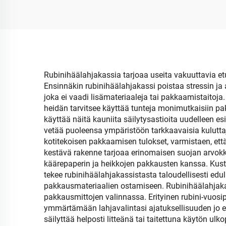
lahjoitukseen
käy
Rubinihäälahjakassia tarjoaa useita vakuuttavia et
Ensinnäkin rubinihäälahjakassi poistaa stressin ja 
joka ei vaadi lisämateriaaleja tai pakkaamistaitoja. 
heidän tarvitsee käyttää tunteja monimutkaisiin pa
käyttää näitä kauniita säilytysastioita uudelleen es
vetää puoleensa ympäristöön tarkkaavaisia kulutta
kotitekoisen pakkaamisen tulokset, varmistaen, ett
kestävä rakenne tarjoaa erinomaisen suojan arvokkaa
käärepaperin ja heikkojen pakkausten kanssa. Kust
tekee rubinihäälahjakassistasta taloudellisesti e
pakkausmateriaalien ostamiseen. Rubinihäälahjakass
pakkausmittojen valinnassa. Erityinen rubini-vuos
ymmärtämään lahjavalintasi ajatuksellisuuden jo en
säilyttää helposti litteänä tai taitettuna käytön ulk