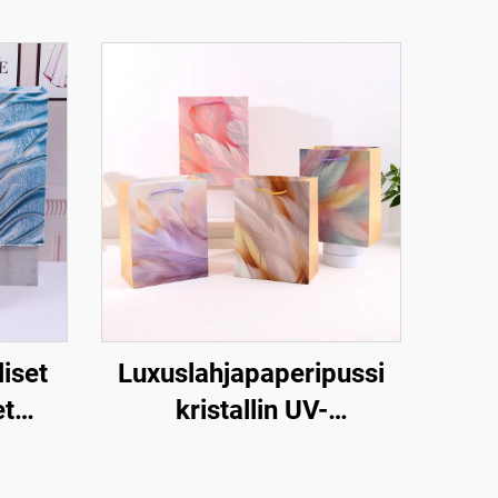
iset
Luxuslahjapaperipussi
et
kristallin UV-
ssit –
pintakäsittelyllä
ni- ja