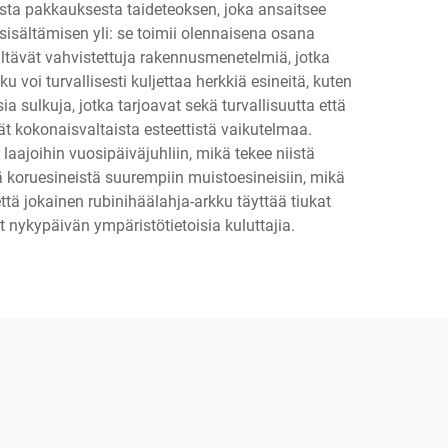
esta pakkauksesta taideteoksen, joka ansaitsee
sisältämisen yli: se toimii olennaisena osana
ältävät vahvistettuja rakennusmenetelmiä, jotka
voi turvallisesti kuljettaa herkkiä esineitä, kuten
a sulkuja, jotka tarjoavat sekä turvallisuutta että
ät kokonaisvaltaista esteettistä vaikutelmaa.
aajoihin vuosipäiväjuhliin, mikä tekee niistä
tä koruesineistä suurempiin muistoesineisiin, mikä
tä jokainen rubinihäälahja-arkku täyttää tiukat
 nykypäivän ympäristötietoisia kuluttajia.