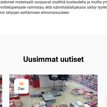
toiset materiaalit suojaavat sisältöä kosteudelta ja muilta ympä
unnitteluperiaate varmistaa, että rubinihäälahjakassi säilyy ty
nnin lahjojen esittämisen erinomaisuuteen.
Uusimmat uutiset
08
Dec