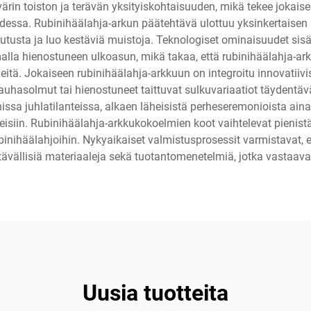
ärin toiston ja terävän yksityiskohtaisuuden, mikä tekee jokais
dessa. Rubinihäälahja-arkun päätehtävä ulottuu yksinkertaisen 
kutusta ja luo kestäviä muistoja. Teknologiset ominaisuudet sis
la hienostuneen ulkoasun, mikä takaa, että rubinihäälahja-arkku 
neitä. Jokaiseen rubinihäälahja-arkkuun on integroitu innovatiivisi
auhasolmut tai hienostuneet taittuvat sulkuvariaatiot täydentäv
sa juhlatilanteissa, alkaen läheisistä perheseremonioista aina l
anteisiin. Rubinihäälahja-arkkukokoelmien koot vaihtelevat pienis
nihäälahjoihin. Nykyaikaiset valmistusprosessit varmistavat, et
ävällisiä materiaaleja sekä tuotantomenetelmiä, jotka vastaavat
Uusia tuotteita