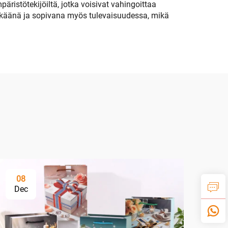
ristötekijöiltä, jotka voisivat vahingoittaa
ylikkäänä ja sopivana myös tulevaisuudessa, mikä
08
Dec