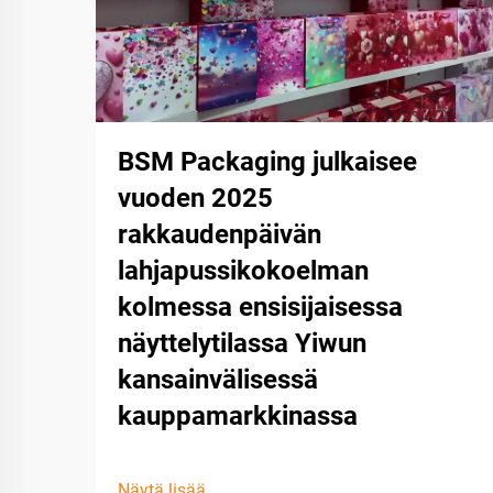
BSM Packaging julkaisee
vuoden 2025
rakkaudenpäivän
lahjapussikokoelman
kolmessa ensisijaisessa
näyttelytilassa Yiwun
kansainvälisessä
kauppamarkkinassa
Näytä lisää