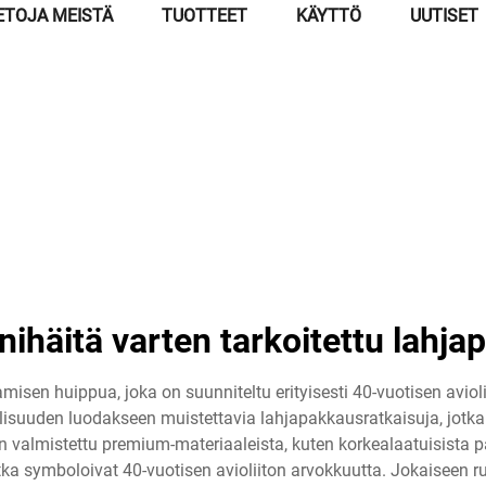
ETOJA MEISTÄ
TUOTTEET
KÄYTTÖ
UUTISET
nihäitä varten tarkoitettu lahja
misen huippua, joka on suunniteltu erityisesti 40-vuotisen avio
isuuden luodakseen muistettavia lahjapakkausratkaisuja, jotk
 on valmistettu premium-materiaaleista, kuten korkealaatuisista p
jotka symboloivat 40-vuotisen avioliiton arvokkuutta. Jokaiseen 