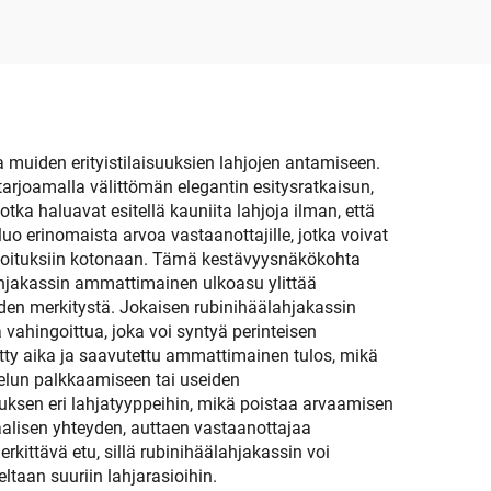
us
 muiden erityistilaisuuksien lahjojen antamiseen.
tarjoamalla välittömän elegantin esitysratkaisun,
otka haluavat esitellä kauniita lahjoja ilman, että
o erinomaista arvoa vastaanottajille, jotka voivat
etarkoituksiin kotonaan. Tämä kestävyysnäkökohta
ahjakassin ammattimainen ulkoasu ylittää
uden merkitystä. Jokaisen rubinihäälahjakassin
 vahingoittua, joka voi syntyä perinteisen
ty aika ja saavutettu ammattimainen tulos, mikä
velun palkkaamiseen tai useiden
tuksen eri lahjatyyppeihin, mikä poistaa arvaamisen
alisen yhteyden, auttaen vastaanottajaa
kittävä etu, sillä rubinihäälahjakassin voi
eltaan suuriin lahjarasioihin.