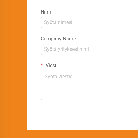
Nimi
Company Name
Viesti