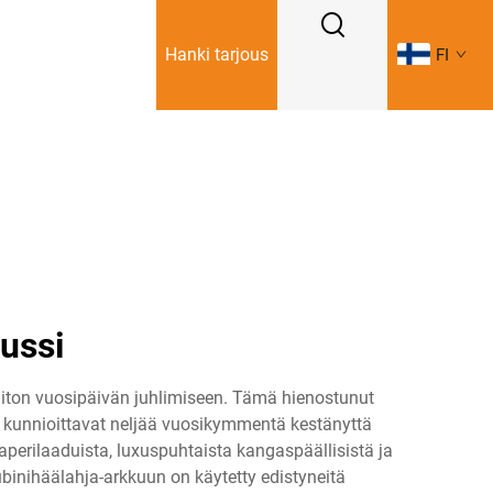
Hanki tarjous
FI
pussi
liiton vuosipäivän juhlimiseen. Tämä hienostunut
a kunnioittavat neljää vuosikymmentä kestänyttä
aperilaaduista, luxuspuhtaista kangaspäällisistä ja
rubinihäälahja-arkkuun on käytetty edistyneitä