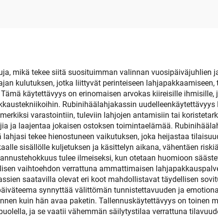
tettävät ja täysin
pullojen pakka
mukautettavat
uja, mikä tekee siitä suosituimman valinnan vuosipäiväjuhlien ja
ajan kulutuksen, jotka liittyvät perinteiseen lahjapakkaamiseen, 
Tämä käytettävyys on erinomaisen arvokas kiireisille ihmisille, j
kkaustekniikoihin. Rubinihäälahjakassin uudelleenkäytettävyys lu
imerkiksi varastointiin, tuleviin lahjojen antamisiin tai korist
jia ja laajentaa jokaisen ostoksen toimintaelämää. Rubinihääl
ä lahjasi tekee hienostuneen vaikutuksen, joka heijastaa tilaisu
lle sisällölle kuljetuksen ja käsittelyn aikana, vähentäen riskiä
annustehokkuus tulee ilmeiseksi, kun otetaan huomioon säästet
dullisen vaihtoehdon verrattuna ammattimaisen lahjapakkauspal
ien saatavilla olevat eri koot mahdollistavat täydellisen sovi
ipäiväteema synnyttää välittömän tunnistettavuuden ja emotiona
nen kuin hän avaa paketin. Tallennuskäytettävyys on toinen mer
opuolella, ja se vaatii vähemmän säilytystilaa verrattuna tilavuud