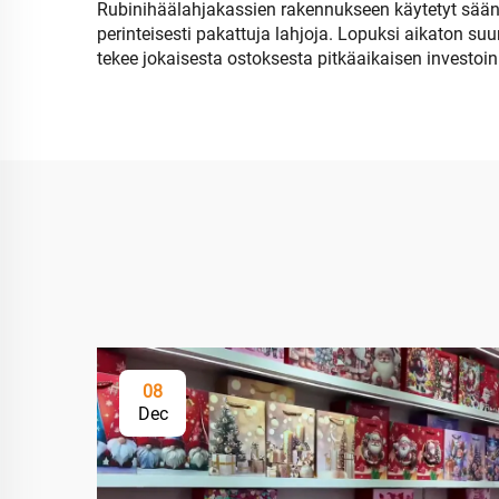
Rubinihäälahjakassien rakennukseen käytetyt säänsie
perinteisesti pakattuja lahjoja. Lopuksi aikaton su
tekee jokaisesta ostoksesta pitkäaikaisen investoi
08
Dec