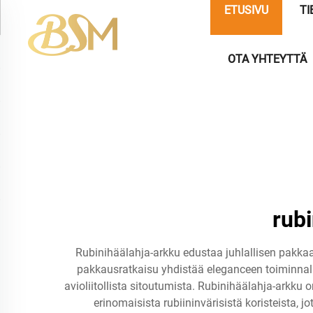
ETUSIVU
TI
OTA YHTEYTTÄ
rubi
Rubinihäälahja-arkku edustaa juhlallisen pakkaa
pakkausratkaisu yhdistää eleganceen toiminnall
avioliitollista sitoutumista. Rubinihäälahja-arkku
erinomaisista rubiininvärisistä koristeista, 