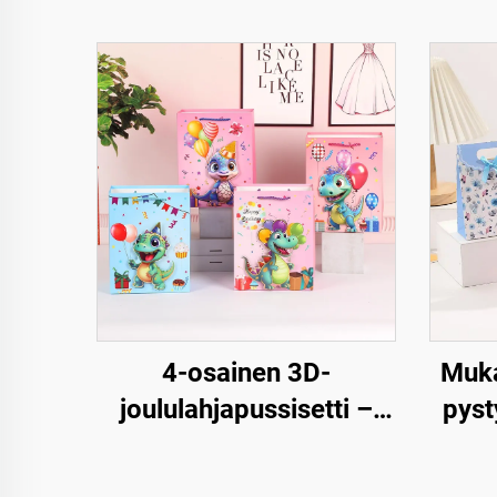
4-osainen 3D-
Muka
joululahjapussisetti –
pyst
Premium joulupakkaus
pape
vähittäiskauppaan ja