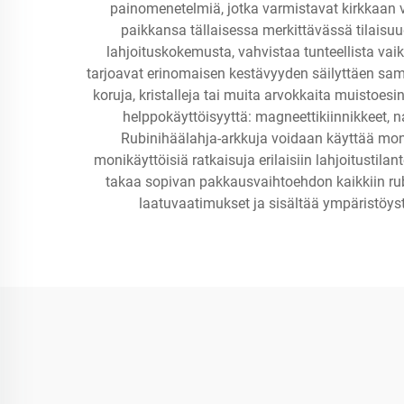
painomenetelmiä, jotka varmistavat kirkkaan v
paikkansa tällaisessa merkittävässä tilaisuu
lahjoituskokemusta, vahvistaa tunteellista vai
tarjoavat erinomaisen kestävyyden säilyttäen samal
koruja, kristalleja tai muita arvokkaita muistoesi
helppokäyttöisyyttä: magneettikiinnikkeet, n
Rubinihäälahja-arkkuja voidaan käyttää monis
monikäyttöisiä ratkaisuja erilaisiin lahjoitustil
takaa sopivan pakkausvaihtoehdon kaikkiin rubi
laatuvaatimukset ja sisältää ympäristöyst