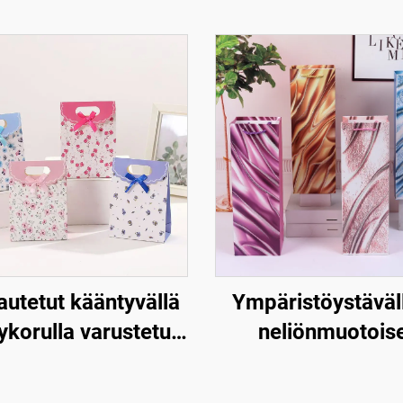
utetut kääntyvällä
Ympäristöystäväll
ykorulla varustetut
neliönmuotois
riset lahjapussit –
joululahjapaperipu
Luxus, uudellen
Kraft-paperinen vii