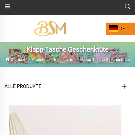
DE
Klapp-Tasche Geschenktüte
Startseite
>
Produkte
>
Geschenktüte
>
Klapp-Tasche Geschenktüte
ALLE PRODUKTE