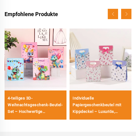
Empfohlene Produkte
4-teiliges 3D-
Individuelle
Weihnachtsgeschenk-Beutel-
Papiergeschenkbeutel mit
Set – Hochwertige
Kippdeckel – Luxuriös,
Feiertagsverpackung für
wiederverwendbar und
Einzelhandel und Geschenke
vollständig anpassbar