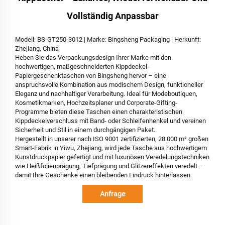
Vollständig Anpassbar
Modell: BS-GT250-3012 | Marke: Bingsheng Packaging | Herkunft:
Zhejiang, China
Heben Sie das Verpackungsdesign Ihrer Marke mit den
hochwertigen, maßgeschneiderten Kippdeckel-
Papiergeschenktaschen von Bingsheng hervor – eine
anspruchsvolle Kombination aus modischem Design, funktioneller
Eleganz und nachhaltiger Verarbeitung. Ideal für Modeboutiquen,
Kosmetikmarken, Hochzeitsplaner und Corporate-Gifting-
Programme bieten diese Taschen einen charakteristischen
Kippdeckelverschluss mit Band- oder Schleifenhenkel und vereinen
Sicherheit und Stil in einem durchgängigen Paket.
Hergestellt in unserer nach ISO 9001 zertifizierten, 28.000 m² großen
Smart-Fabrik in Yiwu, Zhejiang, wird jede Tasche aus hochwertigem
Kunstdruckpapier gefertigt und mit luxuriösen Veredelungstechniken
wie Heißfolienprägung, Tiefprägung und Glitzereffekten veredelt –
damit Ihre Geschenke einen bleibenden Eindruck hinterlassen.
Anfrage