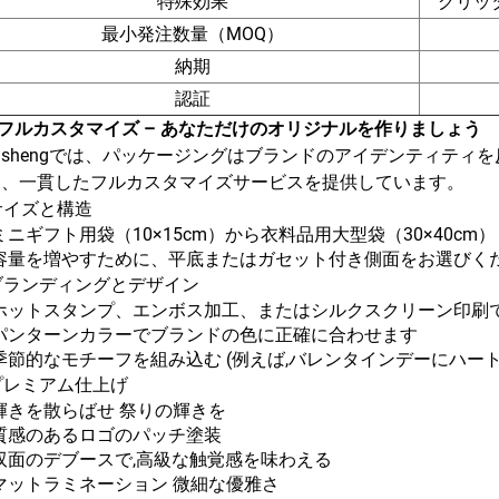
特殊効果
グリッ
最小発注数量（MOQ）
納期
認証
フルカスタマイズ – あなただけのオリジナルを作りましょう
ngshengでは、パッケージングはブランドのアイデンティテ
め、一貫したフルカスタマイズサービスを提供しています。
サイズと構造
ミニギフト用袋（10×15cm）から衣料品用大型袋（30×40cm
容量を増やすために、平底またはガセット付き側面をお選びく
ブランディングとデザイン
ホットスタンプ、エンボス加工、またはシルクスクリーン印刷
パンターンカラーでブランドの色に正確に合わせます
季節的なモチーフを組み込む (例えば,バレンタインデーにハート,
プレミアム仕上げ
輝きを散らばせ 祭りの輝きを
質感のあるロゴのパッチ塗装
双面のデブースで,高級な触覚感を味わえる
マットラミネーション 微細な優雅さ