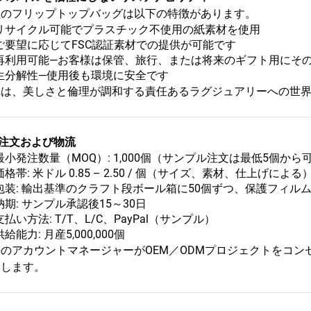
社のフリップトップバッグは以下の特徴があります。
リサイクル可能でプラスチック不使用の紙素材を使用
ご要望に応じてFSC認証素材での提供が可能です
再利用可能—お客様は保管、旅行、または将来のギフト用にそ
生分解性—使用後も環境に安全です
れは、美しさと倫理が調和する責任あるラグジュアリーへの世
注文および物流
最小発注数量（MOQ）: 1,000個（サンプル注文は最低5個から
価格帯: 米ドル 0.85 – 2.50 / 個（サイズ、素材、仕上げによる
包装: 輸出基準のクラフト段ボール箱に50個ずつ、保護フィル
納期: サンプル承認後15～30日
支払い方法: T/T、L/C、PayPal（サンプル）
供給能力: 月産5,000,000個
任のアカウントマネージャーがOEM／ODMプロジェクトをコ
トします。