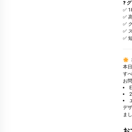
❓
グ
✅ 
✅ 
✅ 
✅ 
✅ 
本日
す
お問
デザ
ま
お