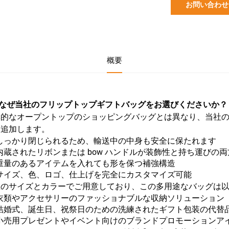
お問い合わせ
概要
なぜ当社のフリップトップギフトバッグをお選びくださいか？
準的なオープントップのショッピングバッグとは異なり、当社
を追加します。
しっかり閉じられるため、輸送中の中身も安全に保たれます
内蔵されたリボンまたは bow ハンドルが装飾性と持ち運びの
重量のあるアイテムを入れても形を保つ補強構造
サイズ、色、ロゴ、仕上げを完全にカスタマイズ可能
数のサイズとカラーでご用意しており、この多用途なバッグは
衣類やアクセサリーのファッショナブルな収納ソリューション
結婚式、誕生日、祝祭日のための洗練されたギフト包装の代替
小売用プレゼントやイベント向けのブランドプロモーションア