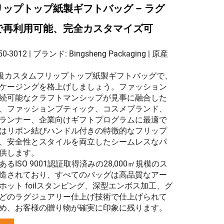
ップトップ紙製ギフトバッグ – ラグ
で再利用可能、完全カスタマイズ可
0-3012 | ブランド: Bingsheng Packaging | 原産
gの高級カスタムフリップトップ紙製ギフトバッグで、
ケージングを格上げしましょう。ファッション
続可能なクラフトマンシップが見事に融合した
、ファッションブティック、コスメブランド、
ランナー、企業向けギフトプログラムに最適で
はリボン結びハンドル付きの特徴的なフリップ
、安全性とスタイルを両立したシームレスなパ
供します。
るISO 9001認証取得済みの28,000㎡規模のス
造されており、すべてのバッグは高品質なアー
ホット foilスタンピング、深型エンボス加工、グ
どのラグジュアリー仕上げ技術で仕上げられて
め、お客様の贈り物が確実に印象に残ります。