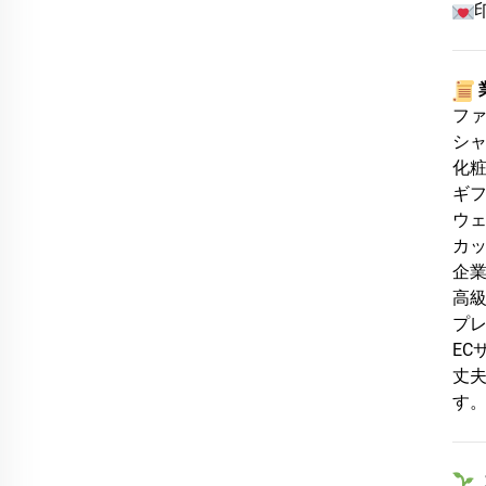
️
フ
シャ
化
ギ
ウ
カッ
企業
高
プ
EC
丈
す