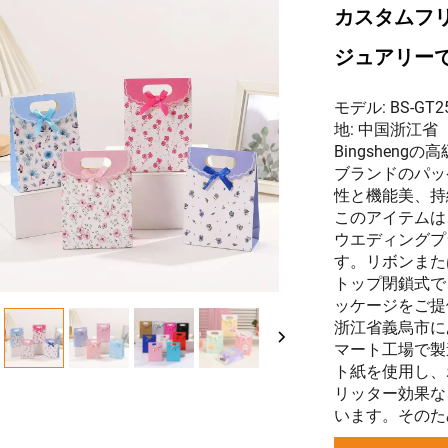
カスタムフリ
ジュアリー
モデル: BS-GT25
地: 中国浙江省
Bingshen
ブランドのパッ
性と機能美、持
このアイテムは
ウエディングプ
す。リボンまた
トップ閉鎖式で
ッケージをご提
浙江省義烏市にあ
マート工場で製
ト紙を使用し、
リッター効果な
います。そのた