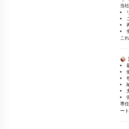
当
こ
専
ー