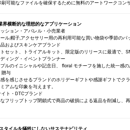
印刷可能なファイルを確保するために無料のアートワークコン
業界横断的な理想的なアプリケーション
ァッション・アパレル・小売業者
ール,帽子,アクセサリー用の再利用可能な買い物袋や季節のパ
粧品およびスキンケアブランド
フトセット、トライアルキット、限定版のリリースに最適で、S
ェディング・イベントプランナー
プルのイニシャルや記念日、 floral モチーフを施した統一
 贈与
級感を感じさせるブランドのホリデーギフトや感謝ギフトでク
レミアムな印象を与えます。
サイト・DTCブランド
夫なフリップトップ閉鎖式で商品の破損による返品を削減し、
。
スタイルを犠牲にしないサステナビリティ