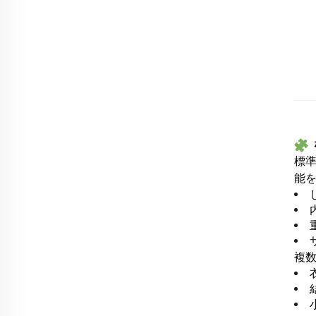
標
能
複