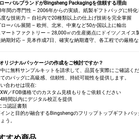
ローバルブランドがBingsheng Packagingを信頼する理由
18年間の専門性 – 2006年からの実績。紙製ギフトバッグに特
高度な技術力 – 自社内で20種類以上の仕上げ技術を完全掌握
グローバル展開 – 欧州、北米、中東など50か国以上に輸出
スマートファクトリー – 28,000㎡の生産拠点にドイツ／スイ
短納期対応 – 見本作成7日、確実な納期遵守、各工程での厳格
オリジナルパッケージの作成をご検討ですか？
中に無料サンプルキットを請求して、品質を実際にご確認ください。1,
べてのバッグに高級感、信頼性、持続可能性を提供します。
い合わせは現在:
EXW／FOB価格でのカスタム見積もりをご依頼ください
24時間以内にデジタル校正を提供
エコ認証書類
インと目的が融合するBingshengのフリップトップギフト
しょう。
すすめ商品