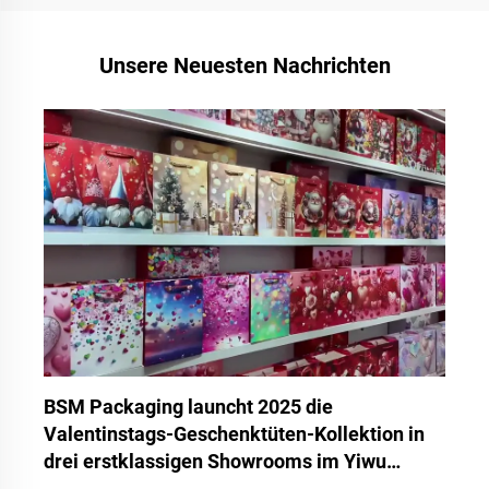
Unsere Neuesten Nachrichten
BS
We
Tr
We
BSM Packaging launcht 2025 die
Valentinstags-Geschenktüten-Kollektion in
drei erstklassigen Showrooms im Yiwu
International Trade Market