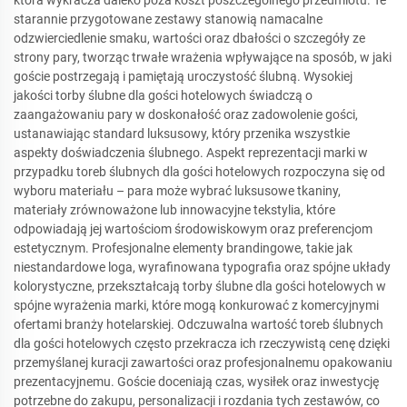
która wykracza daleko poza koszt poszczególnego przedmiotu. Te
starannie przygotowane zestawy stanowią namacalne
odzwierciedlenie smaku, wartości oraz dbałości o szczegóły ze
strony pary, tworząc trwałe wrażenia wpływające na sposób, w jaki
goście postrzegają i pamiętają uroczystość ślubną. Wysokiej
jakości torby ślubne dla gości hotelowych świadczą o
zaangażowaniu pary w doskonałość oraz zadowolenie gości,
ustanawiając standard luksusowy, który przenika wszystkie
aspekty doświadczenia ślubnego. Aspekt reprezentacji marki w
przypadku toreb ślubnych dla gości hotelowych rozpoczyna się od
wyboru materiału – para może wybrać luksusowe tkaniny,
materiały zrównoważone lub innowacyjne tekstylia, które
odpowiadają jej wartościom środowiskowym oraz preferencjom
estetycznym. Profesjonalne elementy brandingowe, takie jak
niestandardowe loga, wyrafinowana typografia oraz spójne układy
kolorystyczne, przekształcają torby ślubne dla gości hotelowych w
spójne wyrażenia marki, które mogą konkurować z komercyjnymi
ofertami branży hotelarskiej. Odczuwalna wartość toreb ślubnych
dla gości hotelowych często przekracza ich rzeczywistą cenę dzięki
przemyślanej kuracji zawartości oraz profesjonalnemu opakowaniu
prezentacyjnemu. Goście doceniają czas, wysiłek oraz inwestycję
potrzebne do zakupu, personalizacji i rozdania tych zestawów, co