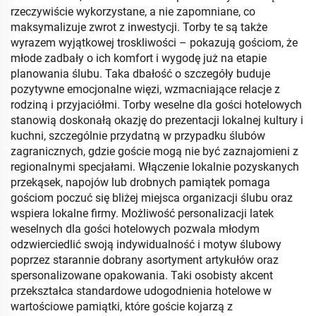
rzeczywiście wykorzystane, a nie zapomniane, co
maksymalizuje zwrot z inwestycji. Torby te są także
wyrazem wyjątkowej troskliwości – pokazują gościom, że
młode zadbały o ich komfort i wygodę już na etapie
planowania ślubu. Taka dbałość o szczegóły buduje
pozytywne emocjonalne więzi, wzmacniające relacje z
rodziną i przyjaciółmi. Torby weselne dla gości hotelowych
stanowią doskonałą okazję do prezentacji lokalnej kultury i
kuchni, szczególnie przydatną w przypadku ślubów
zagranicznych, gdzie goście mogą nie być zaznajomieni z
regionalnymi specjałami. Włączenie lokalnie pozyskanych
przekąsek, napojów lub drobnych pamiątek pomaga
gościom poczuć się bliżej miejsca organizacji ślubu oraz
wspiera lokalne firmy. Możliwość personalizacji latek
weselnych dla gości hotelowych pozwala młodym
odzwierciedlić swoją indywidualność i motyw ślubowy
poprzez starannie dobrany asortyment artykułów oraz
spersonalizowane opakowania. Taki osobisty akcent
przekształca standardowe udogodnienia hotelowe w
wartościowe pamiątki, które goście kojarzą z