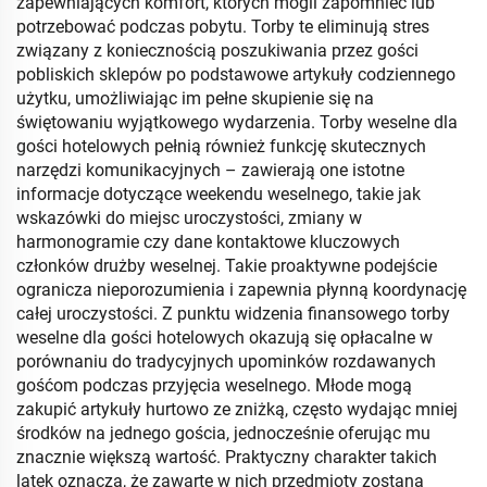
zapewniających komfort, których mogli zapomnieć lub
potrzebować podczas pobytu. Torby te eliminują stres
związany z koniecznością poszukiwania przez gości
pobliskich sklepów po podstawowe artykuły codziennego
użytku, umożliwiając im pełne skupienie się na
świętowaniu wyjątkowego wydarzenia. Torby weselne dla
gości hotelowych pełnią również funkcję skutecznych
narzędzi komunikacyjnych – zawierają one istotne
informacje dotyczące weekendu weselnego, takie jak
wskazówki do miejsc uroczystości, zmiany w
harmonogramie czy dane kontaktowe kluczowych
członków drużby weselnej. Takie proaktywne podejście
ogranicza nieporozumienia i zapewnia płynną koordynację
całej uroczystości. Z punktu widzenia finansowego torby
weselne dla gości hotelowych okazują się opłacalne w
porównaniu do tradycyjnych upominków rozdawanych
gośćom podczas przyjęcia weselnego. Młode mogą
zakupić artykuły hurtowo ze zniżką, często wydając mniej
środków na jednego gościa, jednocześnie oferując mu
znacznie większą wartość. Praktyczny charakter takich
latek oznacza, że zawarte w nich przedmioty zostaną