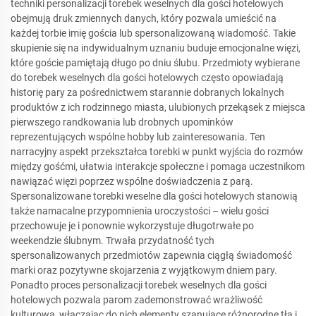
techniki personalizacji torebek weselnych dla gości hotelowych
obejmują druk zmiennych danych, który pozwala umieścić na
każdej torbie imię gościa lub spersonalizowaną wiadomość. Takie
skupienie się na indywidualnym uznaniu buduje emocjonalne więzi,
które goście pamiętają długo po dniu ślubu. Przedmioty wybierane
do torebek weselnych dla gości hotelowych często opowiadają
historię pary za pośrednictwem starannie dobranych lokalnych
produktów z ich rodzinnego miasta, ulubionych przekąsek z miejsca
pierwszego randkowania lub drobnych upominków
reprezentujących wspólne hobby lub zainteresowania. Ten
narracyjny aspekt przekształca torebki w punkt wyjścia do rozmów
między gośćmi, ułatwia interakcje społeczne i pomaga uczestnikom
nawiązać więzi poprzez wspólne doświadczenia z parą.
Spersonalizowane torebki weselne dla gości hotelowych stanowią
także namacalne przypomnienia uroczystości – wielu gości
przechowuje je i ponownie wykorzystuje długotrwałe po
weekendzie ślubnym. Trwała przydatność tych
spersonalizowanych przedmiotów zapewnia ciągłą świadomość
marki oraz pozytywne skojarzenia z wyjątkowym dniem pary.
Ponadto proces personalizacji torebek weselnych dla gości
hotelowych pozwala parom zademonstrować wrażliwość
kulturową, włączając do nich elementy szanujące różnorodne tła i