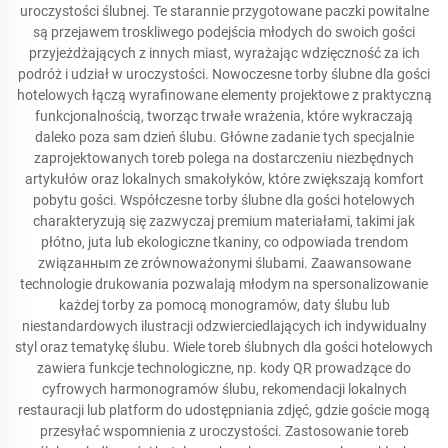
uroczystości ślubnej. Te starannie przygotowane paczki powitalne
są przejawem troskliwego podejścia młodych do swoich gości
przyjeżdżających z innych miast, wyrażając wdzięczność za ich
podróż i udział w uroczystości. Nowoczesne torby ślubne dla gości
hotelowych łączą wyrafinowane elementy projektowe z praktyczną
funkcjonalnością, tworząc trwałe wrażenia, które wykraczają
daleko poza sam dzień ślubu. Główne zadanie tych specjalnie
zaprojektowanych toreb polega na dostarczeniu niezbędnych
artykułów oraz lokalnych smakołyków, które zwiększają komfort
pobytu gości. Współczesne torby ślubne dla gości hotelowych
charakteryzują się zazwyczaj premium materiałami, takimi jak
płótno, juta lub ekologiczne tkaniny, co odpowiada trendom
związанныm ze zrównoważonymi ślubami. Zaawansowane
technologie drukowania pozwalają młodym na spersonalizowanie
każdej torby za pomocą monogramów, daty ślubu lub
niestandardowych ilustracji odzwierciedlających ich indywidualny
styl oraz tematykę ślubu. Wiele toreb ślubnych dla gości hotelowych
zawiera funkcje technologiczne, np. kody QR prowadzące do
cyfrowych harmonogramów ślubu, rekomendacji lokalnych
restauracji lub platform do udostępniania zdjęć, gdzie goście mogą
przesyłać wspomnienia z uroczystości. Zastosowanie toreb