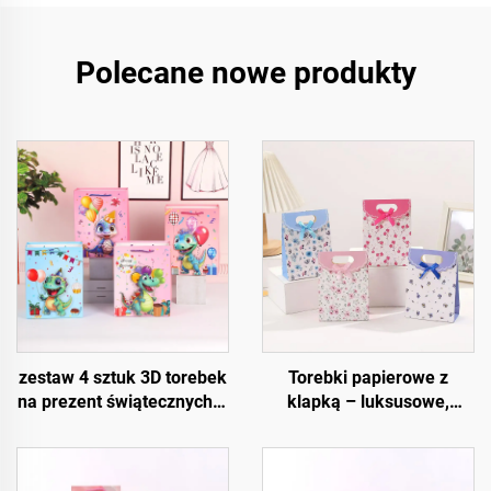
Polecane nowe produkty
zestaw 4 sztuk 3D torebek
Torebki papierowe z
na prezent świątecznych –
klapką – luksusowe,
wysokiej jakości
wielokrotnego użytku i w
opakowania świąteczne
pełni konfigurowalne
do sprzedaży detalicznej i