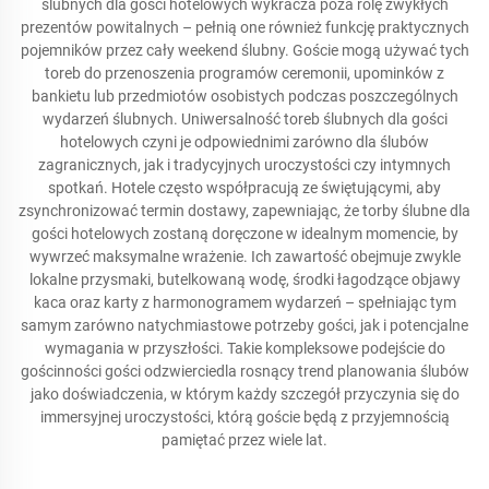
ślubnych dla gości hotelowych wykracza poza rolę zwykłych
prezentów powitalnych – pełnią one również funkcję praktycznych
pojemników przez cały weekend ślubny. Goście mogą używać tych
toreb do przenoszenia programów ceremonii, upominków z
bankietu lub przedmiotów osobistych podczas poszczególnych
wydarzeń ślubnych. Uniwersalność toreb ślubnych dla gości
hotelowych czyni je odpowiednimi zarówno dla ślubów
zagranicznych, jak i tradycyjnych uroczystości czy intymnych
spotkań. Hotele często współpracują ze świętującymi, aby
zsynchronizować termin dostawy, zapewniając, że torby ślubne dla
gości hotelowych zostaną doręczone w idealnym momencie, by
wywrzeć maksymalne wrażenie. Ich zawartość obejmuje zwykle
lokalne przysmaki, butelkowaną wodę, środki łagodzące objawy
kaca oraz karty z harmonogramem wydarzeń – spełniając tym
samym zarówno natychmiastowe potrzeby gości, jak i potencjalne
wymagania w przyszłości. Takie kompleksowe podejście do
gościnności gości odzwierciedla rosnący trend planowania ślubów
jako doświadczenia, w którym każdy szczegół przyczynia się do
immersyjnej uroczystości, którą goście będą z przyjemnością
pamiętać przez wiele lat.