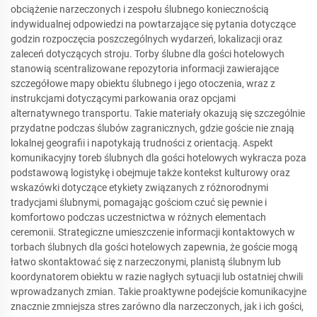
obciążenie narzeczonych i zespołu ślubnego koniecznością
indywidualnej odpowiedzi na powtarzające się pytania dotyczące
godzin rozpoczęcia poszczególnych wydarzeń, lokalizacji oraz
zaleceń dotyczących stroju. Torby ślubne dla gości hotelowych
stanowią scentralizowane repozytoria informacji zawierające
szczegółowe mapy obiektu ślubnego i jego otoczenia, wraz z
instrukcjami dotyczącymi parkowania oraz opcjami
alternatywnego transportu. Takie materiały okazują się szczególnie
przydatne podczas ślubów zagranicznych, gdzie goście nie znają
lokalnej geografii i napotykają trudności z orientacją. Aspekt
komunikacyjny toreb ślubnych dla gości hotelowych wykracza poza
podstawową logistykę i obejmuje także kontekst kulturowy oraz
wskazówki dotyczące etykiety związanych z różnorodnymi
tradycjami ślubnymi, pomagając gościom czuć się pewnie i
komfortowo podczas uczestnictwa w różnych elementach
ceremonii. Strategiczne umieszczenie informacji kontaktowych w
torbach ślubnych dla gości hotelowych zapewnia, że goście mogą
łatwo skontaktować się z narzeczonymi, planistą ślubnym lub
koordynatorem obiektu w razie nagłych sytuacji lub ostatniej chwili
wprowadzanych zmian. Takie proaktywne podejście komunikacyjne
znacznie zmniejsza stres zarówno dla narzeczonych, jak i ich gości,