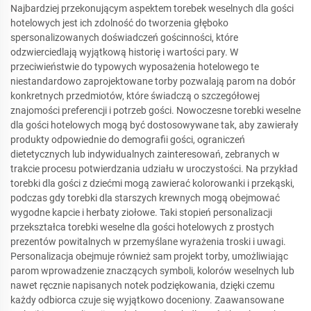
Najbardziej przekonującym aspektem torebek weselnych dla gości
hotelowych jest ich zdolność do tworzenia głęboko
spersonalizowanych doświadczeń gościnności, które
odzwierciedlają wyjątkową historię i wartości pary. W
przeciwieństwie do typowych wyposażenia hotelowego te
niestandardowo zaprojektowane torby pozwalają parom na dobór
konkretnych przedmiotów, które świadczą o szczegółowej
znajomości preferencji i potrzeb gości. Nowoczesne torebki weselne
dla gości hotelowych mogą być dostosowywane tak, aby zawierały
produkty odpowiednie do demografii gości, ograniczeń
dietetycznych lub indywidualnych zainteresowań, zebranych w
trakcie procesu potwierdzania udziału w uroczystości. Na przykład
torebki dla gości z dziećmi mogą zawierać kolorowanki i przekąski,
podczas gdy torebki dla starszych krewnych mogą obejmować
wygodne kapcie i herbaty ziołowe. Taki stopień personalizacji
przekształca torebki weselne dla gości hotelowych z prostych
prezentów powitalnych w przemyślane wyrażenia troski i uwagi.
Personalizacja obejmuje również sam projekt torby, umożliwiając
parom wprowadzenie znaczących symboli, kolorów weselnych lub
nawet ręcznie napisanych notek podziękowania, dzięki czemu
każdy odbiorca czuje się wyjątkowo doceniony. Zaawansowane