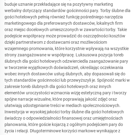
buduje uznanie przekładające się na pozytywny marketing
werbalny dotyczący standardów gościnności pary. Torby ślubne dla
gości hotelowych pełnią również funkcję pośredniego narzędzia
marketingowego dla preferowanych dostawców, lokalnych firm
oraz miejsc docelowych umieszczonych w zawartości torby. Takie
podejście współpracy może prowadzić do oszczędności kosztów
dzięki partnerstwom z dostawcami oraz możliwościom
wzajemnego promowania, które korzystnie wpływają na wszystkie
strony zaangażowane w współpracę. Luksusowa pozycja toreb
ślubnych dla gości hotelowych odzwierciedla zaangażowanie pary
w tworzenie wyjątkowych doświadczeń, określając oczekiwania
wobec innych dostawców usług ślubnych, aby dopasowali się do
tych standardów gościnności lub przewyższyli je. Spójność marki w
zakresie toreb ślubnych dla gości hotelowych oraz innych
elementów uroczystości wzmacnia wizję estetyczną pary i tworzy
spójne narracje wizualne, które poprawiają jakość zdjęć oraz
ułatwiają udostępnianie treści w mediach społecznościowych.
Inwestycja w wysokiej jakości torby ślubne dla gości hotelowych
świadczy o odpowiedzialności finansowej oraz umiejętnościach
planowania, które goście kojarzą z ogólnym podejściem pary do
życia i relacji. Długoterminowe korzyści markowe wynikające z