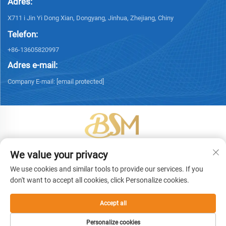
Adres:
X711 i Jin Yi Dong Xian, Dongyang, Jinhua, Zhejiang, Chiny
Telefon:
+86-13605820997
Adres e-mail:
Company E-mail:
[email protected]
Copyright © 2026 Yiwu Bingsheng Packaging Technology Co., Ltd.
We value your privacy
Wszelkie prawa zastrzeżone. -
Polityka prywatności
We use cookies and similar tools to provide our services. If you
don't want to accept all cookies, click Personalize cookies.
Accept all
Personalize cookies