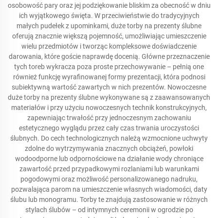
osobowość pary oraz jej podziękowanie bliskim za obecność w dniu
ich wyjątkowego święta. W przeciwieństwie do tradycyjnych
małych pudełek z upominkami, duże torby na prezenty ślubne
oferują znacznie większą pojemność, umożliwiając umieszczenie
wielu przedmiotów i tworząc kompleksowe doświadczenie
darowania, które goście naprawdę docenią. Główne przeznaczenie
tych toreb wykracza poza proste przechowywanie – pełnią one
również funkcję wyrafinowanej formy prezentacji, która podnosi
subiektywną wartość zawartych w nich prezentów. Nowoczesne
duże torby na prezenty ślubne wykonywane są z zaawansowanych
materiałów i przy użyciu nowoczesnych technik konstrukcyjnych,
zapewniając trwałość przy jednoczesnym zachowaniu
estetycznego wyglądu przez cały czas trwania uroczystości
ślubnych. Do cech technologicznych należą wzmocnione uchwyty
zdolne do wytrzymywania znacznych obciążeń, powłoki
wodoodporne lub odpornościowe na działanie wody chroniące
zawartość przed przypadkowymi rozlaniami lub warunkami
pogodowymi oraz możliwość personalizowanego nadruku,
pozwalająca parom na umieszczenie własnych wiadomości, daty
ślubu lub monogramu. Torby te znajdują zastosowanie w różnych
stylach ślubów – od intymnych ceremonii w ogrodzie po