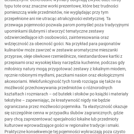
typu tote oraz znaczne worki prezentowe, które bez trudności
pomieszczą wiele przedmiotów, nie wyglądając przy tym
przepełnione ani nie utracąc atrakcyjności estetycznej. Ta
przewaga pojemności pozwala parom pomyśleć poza tradycyjnymi
upominkami ślubnymi i stworzyć tematyczne zestawy
odzwierciedlające ich osobowości, zainteresowania oraz
wdzięczność za obecność gości. Na przykład para pasjonatów
kulinariów może zawrzeć w zestawie aromatyczne mieszanki
przypraw, oleje oliwkowe rzemieślnicze, niestandardowe kartki z
przepisami oraz wysokiej klasy narzędzia kuchenne, podczas gdy
miłośnicy natury mogą przygotować zestawy z lokalnym miodem,
ręcznie robionymi mydłami, paczkami nasion oraz ekologicznymi
akcesoriami. Wielofunkcyjność tych toreb rozciąga się także na
możliwość przechowywania przedmiotów o różnorodnych
kształtach i rozmiarach – od butelek i słoików po książki i materiały
tekstylne – zapewniając, że kreatywność nigdy nie będzie
ograniczana przez możliwości pojemnika. Ta elastyczność okazuje
się szczególnie cenna w przypadku ślubów zagranicznych, gdzie
pary chcą zaprezentować specjalności lokalne lub przedmioty
kulturowe wprowadzające gości w regionalne tradycje i smaki.
Praktyczne konsekwencje tej pojemności wykraczają poza czysto