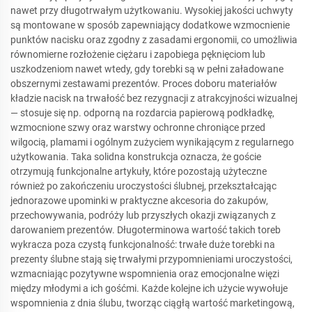
nawet przy długotrwałym użytkowaniu. Wysokiej jakości uchwyty
są montowane w sposób zapewniający dodatkowe wzmocnienie
punktów nacisku oraz zgodny z zasadami ergonomii, co umożliwia
równomierne rozłożenie ciężaru i zapobiega pęknięciom lub
uszkodzeniom nawet wtedy, gdy torebki są w pełni załadowane
obszernymi zestawami prezentów. Proces doboru materiałów
kładzie nacisk na trwałość bez rezygnacji z atrakcyjności wizualnej
— stosuje się np. odporną na rozdarcia papierową podkładkę,
wzmocnione szwy oraz warstwy ochronne chroniące przed
wilgocią, plamami i ogólnym zużyciem wynikającym z regularnego
użytkowania. Taka solidna konstrukcja oznacza, że goście
otrzymują funkcjonalne artykuły, które pozostają użyteczne
również po zakończeniu uroczystości ślubnej, przekształcając
jednorazowe upominki w praktyczne akcesoria do zakupów,
przechowywania, podróży lub przyszłych okazji związanych z
darowaniem prezentów. Długoterminowa wartość takich toreb
wykracza poza czystą funkcjonalność: trwałe duże torebki na
prezenty ślubne stają się trwałymi przypomnieniami uroczystości,
wzmacniając pozytywne wspomnienia oraz emocjonalne więzi
między młodymi a ich gośćmi. Każde kolejne ich użycie wywołuje
wspomnienia z dnia ślubu, tworząc ciągłą wartość marketingową,