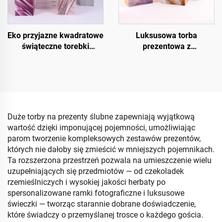
Eko przyjazne kwadratowe
Luksusowa torba
świąteczne torebki
prezentowa z
prezentowe – opakowanie
kryształowym
na wino i butelki z papieru
wykończeniem UV
kraftowego
Duże torby na prezenty ślubne zapewniają wyjątkową
wartość dzięki imponującej pojemności, umożliwiając
parom tworzenie kompleksowych zestawów prezentów,
których nie dałoby się zmieścić w mniejszych pojemnikach.
Ta rozszerzona przestrzeń pozwala na umieszczenie wielu
uzupełniających się przedmiotów — od czekoladek
rzemieślniczych i wysokiej jakości herbaty po
spersonalizowane ramki fotograficzne i luksusowe
świeczki — tworząc starannie dobrane doświadczenie,
które świadczy o przemyślanej trosce o każdego gościa.