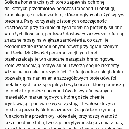
Solidna konstrukcja tych toreb zapewnia ochronę
delikatnych przedmiotów podczas transportu i obsługi,
zapobiegając uszkodzeniom, które mogłyby obniżyć wpływ
prezentu. Pary korzystają z istotnych oszczędności
kosztowych przy zakupie dużych toreb na prezenty ślubne
w dużych ilościach, ponieważ dostawcy zazwyczaj oferują
znaczne rabaty na większe zamówienia, co czyni je
ekonomicznie uzasadnionymi nawet przy ograniczonym
budżecie. Możliwości personalizacji tych toreb
przekształcają je w skuteczne narzędzia brandingowe,
które wzmacniają motyw ślubu i tworzą spójne elementy
wizualne na całej uroczystości. Profesjonalne usługi druku
pozwalają na naniesienie szczegółowych projektów, folii
metalicznych oraz specjalnych wykończeń, które podnoszą
te torebki z prostych pojemników do wyrafinowanych
materiałów marketingowych, które goście chętnie
wystawiają i ponownie wykorzystują. Trwałość dużych
toreb na prezenty ślubne oznacza, że goście otrzymują
funkcjonalne przedmioty, które dalej przynoszą wartość
także po dniu ślubu, tworząc pozytywne skojarzenia z parą
za każdym razem, gdy torby te będą używane do zakupów,