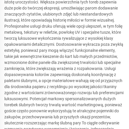
istotę uroczystości. Większa powierzchnia tych toreb zapewnia
duże pole do twórczej ekspresji, umożliwiając parom dodawanie
znaczących cytatów, ulubionych zdjęć lub niestandardowych
ilustracji, które opowiadają historię miłości w formie wizualnej.
Profesjonalne usługi druku oferują wiele opcji ulepszeń, w tym folię
metalową, tekstury w reliefzie, powłokę UV i specjalne tusze, które
tworzą luksusowe wykończenia rywalizujące z wysokiej klasy
opakowaniami detalicznymi. Dostosowanie wykracza poza zwykłą
estetykę, ponieważ pary mogą włączyć funkcjonalne elementy,
takie jak wewnętrzne kieszenie do kart lub małych przedmiotów,
wzmocnione dolne panele dla zwiększonej trwałości lub specjalne
zamknięcia, które zwiększają wrażenia z rozpakowania. Usługi
dopasowywania kolorów zapewniają doskonałą koordynację z
paletami ślubnymi, a opcje materiałowe wahają się od przyjaznych
dla środowiska papieru z recyklingu po wysokiej jakości tkaniny
zgodne z wartościami zrównoważonego rozwoju lub preferencjami
luksusowymi. Potencjał markowy spersonalizowanych dużych
torebek ślubnych tworzy trwałą wartość marketingową, ponieważ
goście często ponownie wykorzystują te atrakcyjne pojemniki do
zakupów, przechowywania lub przyszłych okazji prezentów,
skutecznie rozszerzając markę ślubną pary To ciągłe odkrywanie
wzmacnia pozytywne wspomnienia i kojarzenia, jednocześnie