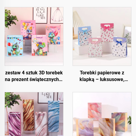
zestaw 4 sztuk 3D torebek
Torebki papierowe z
na prezent świątecznych –
klapką – luksusowe,
wysokiej jakości
wielokrotnego użytku i w
opakowania świąteczne
pełni konfigurowalne
do sprzedaży detalicznej i
prezentów