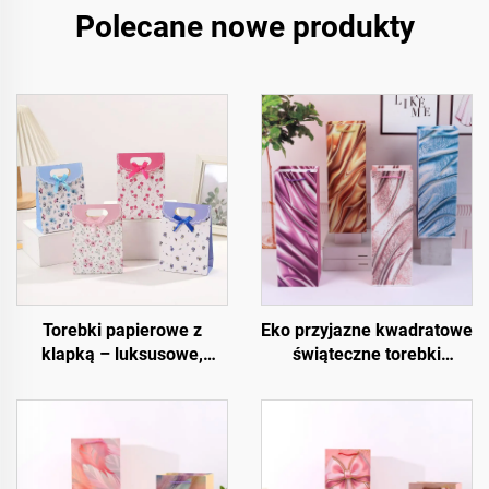
Polecane nowe produkty
Torebki papierowe z
Eko przyjazne kwadratowe
klapką – luksusowe,
świąteczne torebki
wielokrotnego użytku i w
prezentowe – opakowanie
pełni konfigurowalne
na wino i butelki z papieru
kraftowego