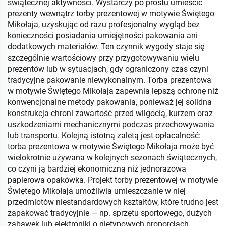
świątecznej aktywności. Wystarczy po prostu umieścić
prezenty wewnątrz torby prezentowej w motywie Świętego
Mikołaja, uzyskując od razu profesjonalny wygląd bez
konieczności posiadania umiejętności pakowania ani
dodatkowych materiałów. Ten czynnik wygody staje się
szczególnie wartościowy przy przygotowywaniu wielu
prezentów lub w sytuacjach, gdy ograniczony czas czyni
tradycyjne pakowanie niewykonalnym. Torba prezentowa
w motywie Świętego Mikołaja zapewnia lepszą ochronę niż
konwencjonalne metody pakowania, ponieważ jej solidna
konstrukcja chroni zawartość przed wilgocią, kurzem oraz
uszkodzeniami mechanicznymi podczas przechowywania
lub transportu. Kolejną istotną zaletą jest opłacalność:
torba prezentowa w motywie Świętego Mikołaja może być
wielokrotnie używana w kolejnych sezonach świątecznych,
co czyni ją bardziej ekonomiczną niż jednorazowa
papierowa opakówka. Projekt torby prezentowej w motywie
Świętego Mikołaja umożliwia umieszczanie w niej
przedmiotów niestandardowych kształtów, które trudno jest
zapakować tradycyjnie — np. sprzętu sportowego, dużych
zabawek lub elektroniki o nietypowych proporcjach.