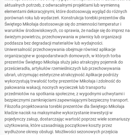
aktualnych potrzeb, z odwracalnymi projektami lub wymienną
elementami dekoracyjnymi, które dostosowują wygląd do różnych
porównań roku lub wydarzeń. Konstrukcja torebki prezentów dla
Świętego Mikołaja dostosowuje się do zmienności temperatur i
warunków środowiskowych, co sprawia, że nadaje się do imprez na
świeżym powietrzu, przechowywania w piwnicy lub organizacji
poddasza bez degradacji materiałów lub wydajności.
Uniwersalność przechowywania obejmuje również aplikacje
organizacyjne w gospodarstwach domowych, w których torba
prezentów Świętego Mikołaja służy jako atrakcyjny pojemnik do
prześcieradła, artykułów rzemieślniczych lub przechowywania
ubrań, utrzymując estetyczne atrakcyjność Aplikacje podróży
wykorzystują trwałość torby prezentów Mikołaja i zdolność do
pakowania wakacji, nocnych wycieczek lub transportu
przedmiotów na spotkania społeczne, z wygodnymi uchwytami i
bezpiecznymi zamknięciami zapewniającymi bezpieczny transport.
Filozofia projektowania torebki prezentów dla Świętego Mikołaja
kładzie nacisk na maksymalne wykorzystanie inwestycji w
pojedynczy zakup, dostarczając wartość poprzez wiele scenariuszy
użytkowania, które uzasadniają początkowe koszty przez
wydłużone okresy obsługi. Możliwości sezonowych przejścia