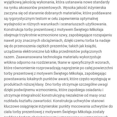
wyjątkową jakością wykonania, która ustanawia nowe standardy
na rynku akcesoriów prezentowych. Wysoka jakość inżynierska
zaczyna się od starannie dobranych materiałów, które poddawane
są rygorystycznym testom w celu zapewnienia optymalnej
wydajności w różnych warunkach i scenariuszach użytkowania.
Konstrukcja torby prezentowej z motywem Świętego Mikołaja
obejmuje trzykrotnie wzmocnione szwy, zapobiegające rozspajaniu
nawet przy znacznych obciążeniach, dzięki czemu torba ta nadaje
się do przenoszenia ciężkich prezentów, takich jak książki,
urządzenia elektroniczne lub kilka przedmiotów połączonych
razem. Zaawansowana technologia materiału wykorzystuje
włókna odporno na rozdzieranie, tkane w specyficznych wzorach,
które równomiernie rozprowadzają naprężenie po całej powierzchni
torby prezentowej z motywem Świętego Mikołaja, zapobiegając
powstawaniu lokalnych punktów awarii, które często występują w
produktach niższej klasy. Dno torby otrzymuje szczególne uwagi
dzięki podwójnemu wzmocnieniu, które zapobiega osiadaniu i
utrzymuje integralność konstrukcyjną niezależnie od masy oraz
rozkładu kształtu zawartości. Konstrukcja uchwytów stanowi
kluczowe osiągnięcie inżynierskie: punkty mocowania uchwytów do
ciała torby prezentowej z motywem Świętego Mikołaja zostały