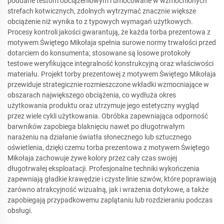
poddane testom obciążeniowym i umocowane w wzmocnionych
strefach kotwicznych, zdolnych wytrzymać znacznie większe
obciążenie niż wynika to z typowych wymagań użytkowych.
Procesy kontroli jakości gwarantują, że każda torba prezentowa z
motywem Świętego Mikołaja spełnia surowe normy trwałości przed
dotarciem do konsumenta; stosowane są losowe protokoły
testowe weryfikujące integralność konstrukcyjną oraz właściwości
materiału. Projekt torby prezentowej z motywem Świętego Mikołaja
przewiduje strategicznie rozmieszczone wkładki wzmocniające w
obszarach największego obciążenia, co wydłuża okres
użytkowania produktu oraz utrzymuje jego estetyczny wygląd
przez wiele cykli użytkowania. Obróbka zapewniająca odporność
barwników zapobiega blaknięciu nawet po długotrwałym
narażeniu na działanie światła słonecznego lub sztucznego
oświetlenia, dzięki czemu torba prezentowa z motywem Świętego
Mikołaja zachowuje żywe kolory przez cały czas swojej
długotrwałej eksploatacji. Profesjonalne techniki wykończenia
zapewniają gładkie krawędzie i czyste linie szwów, które poprawiają
zarówno atrakcyjność wizualną, jak i wrażenia dotykowe, a także
zapobiegają przypadkowemu zaplątaniu lub rozdzieraniu podczas
obsługi.