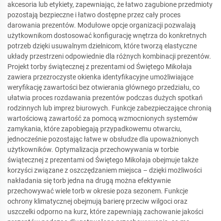
akcesoria lub etykiety, zapewniając, że łatwo zagubione przedmioty
pozostają bezpieczne i łatwo dostępne przez cały proces
darowania prezentów. Modułowe opcje organizacji pozwalają
użytkownikom dostosować konfigurację wnętrza do konkretnych
potrzeb dzięki usuwalnym dzielnicom, które tworzą elastyczne
układy przestrzeni odpowiednie dla różnych kombinacji prezentów.
Projekt torby świątecznej z prezentami od Świętego Mikołaja
zawiera przezroczyste okienka identyfikacyjne umożliwiające
weryfikację zawartości bez otwierania głównego przedziału, co
ułatwia proces rozdawania prezentów podczas dużych spotkań
rodzinnych lub imprez biurowych. Funkcje zabezpieczające chronią
wartościową zawartość za pomocą wzmocnionych systemów
zamykania, które zapobiegają przypadkowemu otwarciu,
jednocześnie pozostając łatwe w obsłudze dla upoważnionych
użytkowników. Optymalizacja przechowywania w torbie
świątecznej z prezentami od Świętego Mikołaja obejmuje także
korzyści związane z oszczędzaniem miejsca – dzięki możliwości
nakładania się torb jedna na drugą można efektywnie
przechowywać wiele torb w okresie poza sezonem. Funkcje
ochrony klimatycznej obejmują barierę przeciw wilgoci oraz
uszczelki odporno na kurz, które zapewniają zachowanie jakości