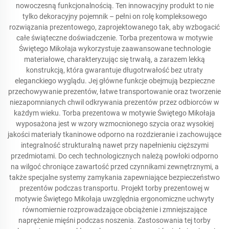
nowoczesną funkcjonalnością. Ten innowacyjny produkt to nie
tylko dekoracyjny pojemnik – pełni on rolę kompleksowego
rozwiązania prezentowego, zaprojektowanego tak, aby wzbogacić
całe świąteczne doświadczenie. Torba prezentowa w motywie
Świętego Mikołaja wykorzystuje zaawansowane technologie
materiałowe, charakteryzując się trwałą, a zarazem lekką
konstrukcją, która gwarantuje długotrwałość bez utraty
eleganckiego wyglądu. Jej główne funkcje obejmują bezpieczne
przechowywanie prezentów, łatwe transportowanie oraz tworzenie
niezapomnianych chwil odkrywania prezentów przez odbiorców w
każdym wieku. Torba prezentowa w motywie Świętego Mikołaja
wyposażona jest w wzory wzmocnionego szycia oraz wysokiej
jakości materiały tkaninowe odporno na rozdzieranie i zachowujące
integralność strukturalną nawet przy napełnieniu cięższymi
przedmiotami. Do cech technologicznych należą powłoki odporno
na wilgoć chroniące zawartość przed czynnikami zewnętrznymi, a
także specjalne systemy zamykania zapewniające bezpieczeństwo
prezentów podczas transportu. Projekt torby prezentowej w
motywie Świętego Mikołaja uwzględnia ergonomiczne uchwyty
równomiernie rozprowadzające obciążenie i zmniejszające
naprężenie mięśni podczas noszenia. Zastosowania tej torby