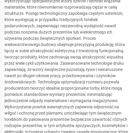
wykorzystując specjalistyczne wzory szwów i techniki wiązania
materiałów, które równomiernie rozprowadzają ciężar w całej
strukturze. Postęp technologiczny zapobiega częstym usterkom,
które występują w przypadku tradycyjnych torebek
podarunkowych, zapewniając niezawodną wydajność nawet
podczas noszenia dużych prezentów lub wielokrotnego ich
używania podczas świątecznych spotkań. Proces
wielowarstwowego budowy obejmuje precyzyjną produkcję, która
łączy w sobie atrakcyjność estetyczną z trwałością funkcjonalną,
tworząc produkty, które zachowują swoją atrakcyjność wizualną
przez wiele cykli użytkowania. Zaawansowane technologie druku
zapewniają, że wzory świąteczne pozostają żywe i nienaruszone
nawet po długim okresie pracy, przechowywania i czynników
środowiskowych. Technologia optymalizacji rozmiaru pozwala
producentom tworzyć idealnie proporcjonalne torby, które mogą
pomieścić standardowe wymiary prezentów, minimalizując
jednocześnie odpady materiałowe i wymagania magazynowe.
Wykorzystanie powłok wewnętrznych zapewnia odporność na
wilgoć i ochronę przed plamami, umożliwiając tym świątecznym
torebkom do pakowania prezentów bezpieczne zawartość różnych
rodzajów prezentów, w tym artykułów spożywczych, kosmetyków i
elektroniki. Inżynieria uchwytu zawiera zasady ergonomiczne, które