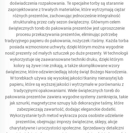
doświadczenia rozpakowania. Te specjalne torby są starannie
zaprojektowane z trwałych materiałów, które wytrzymają ciężar
różnych prezentów, zachowując jednocześnie integralność
strukturalną przez cały sezon świąteczny. Głównym celem
świątecznych toreb do pakowania prezentów jest uproszczenie
procesu przekazywania prezentów, eliminując potrzebę
tradycyjnego papieru do pakowania, nożyczek i taśmy. Każda torba
posiada wzmocnione uchwyty, dzięki którym można wygodnie
nosić prezenty od małych sztuczek po duże prezenty. W technologii
wykorzystuje się zaawansowane techniki druku, dzięki którym
kolory są żywe i nie znikają, a także skomplikowane wzory
świąteczne, które odzwierciedlają istotę świąt Bożego Narodzenia.
W torebkach używa się wysokiej jakości tkaniny nienasytej lub
papieru, które są wyższej jakości i wytrzymałe w porównaniu z
tradycyjnymi opakowaniami. Wiele świątecznych toreb do
pakowania prezentów zawiera wygodne systemy zamknięcia, takie
jak sznurki, magnetyczne sznupy lub dekoracyjne taśmy, które
zabezpieczają zawartość, dodając eleganckie dodatki.
Wykorzystanie tych metod wykracza poza osobiste udzielanie
prezentów, obejmując imprezy świąteczne, sklepy, akcje
charytatywne i uroczystości społeczne. Sprzedawcy detaliczni