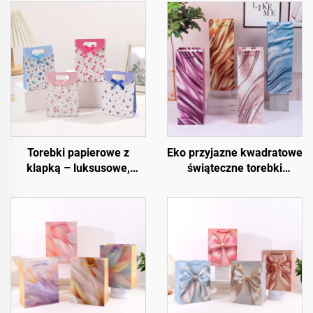
Torebki papierowe z
Eko przyjazne kwadratowe
klapką – luksusowe,
świąteczne torebki
wielokrotnego użytku i w
prezentowe – opakowanie
pełni konfigurowalne
na wino i butelki z papieru
kraftowego