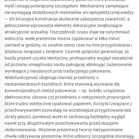
myśl i uwagę poświęconą szczegółom. Mechanizmy zamykające
nie wymagają dodatkowych materiałów ani specjalistycznej wiedzy
— ich intuicyjna konstrukcja skutecznie zabezpiecza zawartość, a
jednocześnie wprowadza elementy dekoracyjne zwiększające
atrakcyjność wizualną. Oszczędność czasu staje się natychmiast
widoczna: wiele prezentów można zapakować w kilka minut
zamiast w godziny, co zwalnia cenny czas na inne przygotowania i
działania związane z świętami. Czynnik spójności gwarantuje, że
każdy prezent uzyska identyczny, profesjonalny wygląd niezależnie
od poziomu umiejętności osoby pakującej, eliminując zażenowanie
wynikające z nieudanych prób tradycyjnego pakowania.
Wielofunkcyjność obejmuje również przedmioty o
niestandardowych kształtach, które stanowią wyzwanie dla
konwencjonalnych metod pakowania — np. butelki, urządzenia
elektroniczne, ubrania czy przedmioty o nietypowych proporcjach,
które trudno estetycznie opakować papierem. Korzyści związane z
przechowywaniem pozwalają na wcześniejsze przygotowanie bez
utraty jakości, ponieważ worki te zachowują bezbłędny wygląd
nawet przy długotrwałym przechowywaniu przed okazjami
obdarowywania. Wrażenie prezentacji tworzy niezapomniane
chwile odkrywania prezentów, które odbiorcy szczególnie doceniają