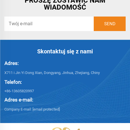
PROSZĘ ZOSTAWIĆ NAM
WIADOMOŚĆ
Skontaktuj się z nami
Adres:
X711 i Jin Yi Dong Xian, Dongyang, Jinhua, Zhejiang, Chiny
Telefon:
+86-13605820997
Adres e-mail:
Company E-mail:
[email protected]