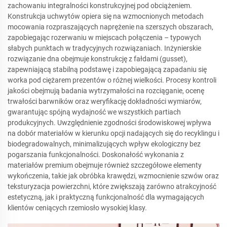
zachowaniu integralności konstrukcyjnej pod obciążeniem.
Konstrukcja uchwytów opiera się na wzmocnionych metodach
mocowania rozpraszających naprężenie na szerszych obszarach,
zapobiegając rozerwaniu w miejscach połączenia – typowych
słabych punktach w tradycyjnych rozwiązaniach. Inżynierskie
rozwiązanie dna obejmuje konstrukcję z fałdami (gusset),
zapewniającą stabilną podstawę i zapobiegającą zapadaniu się
worka pod ciężarem prezentów o różnej wielkości. Procesy kontroli
jakości obejmują badania wytrzymałości na rozciąganie, ocenę
trwałości barwników oraz weryfikację dokładności wymiarów,
gwarantując spójną wydajność we wszystkich partiach
produkcyjnych. Uwzględnienie zgodności środowiskowej wpływa
na dobór materiałów w kierunku opcji nadających się do recyklingu i
biodegradowalnych, minimalizujących wpływ ekologiczny bez
pogarszania funkcjonalności. Doskonałość wykonania z
materiałów premium obejmuje również szczegółowe elementy
wykończenia, takie jak obróbka krawędzi, wzmocnienie szwów oraz
teksturyzacja powierzchni, które zwiększają zarówno atrakcyjność
estetyczną, jak i praktyczną funkcjonalność dla wymagających
klientów ceniących rzemiosło wysokiej klasy.