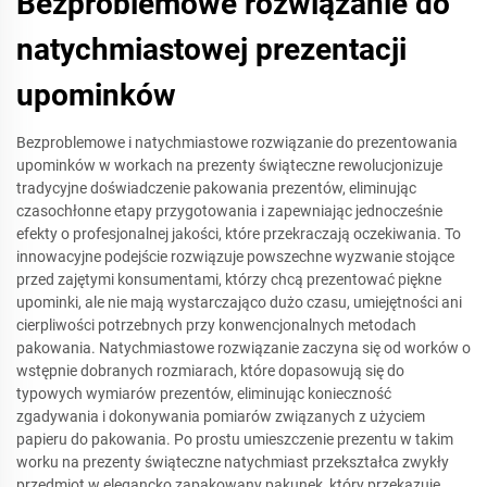
Bezproblemowe rozwiązanie do
natychmiastowej prezentacji
upominków
Bezproblemowe i natychmiastowe rozwiązanie do prezentowania
upominków w workach na prezenty świąteczne rewolucjonizuje
tradycyjne doświadczenie pakowania prezentów, eliminując
czasochłonne etapy przygotowania i zapewniając jednocześnie
efekty o profesjonalnej jakości, które przekraczają oczekiwania. To
innowacyjne podejście rozwiązuje powszechne wyzwanie stojące
przed zajętymi konsumentami, którzy chcą prezentować piękne
upominki, ale nie mają wystarczająco dużo czasu, umiejętności ani
cierpliwości potrzebnych przy konwencjonalnych metodach
pakowania. Natychmiastowe rozwiązanie zaczyna się od worków o
wstępnie dobranych rozmiarach, które dopasowują się do
typowych wymiarów prezentów, eliminując konieczność
zgadywania i dokonywania pomiarów związanych z użyciem
papieru do pakowania. Po prostu umieszczenie prezentu w takim
worku na prezenty świąteczne natychmiast przekształca zwykły
przedmiot w elegancko zapakowany pakunek, który przekazuje