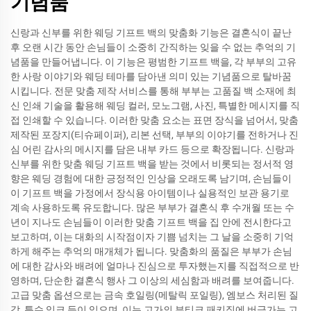
기념품
신랑과 신부를 위한 웨딩 기프트 백의 맞춤화 기능은 결혼식이 끝난
후 오랜 시간 동안 손님들이 소중히 간직하는 잊을 수 없는 추억의 기
념품을 만들어냅니다. 이 기능은 평범한 기프트 백을, 각 부부의 고유
한 사랑 이야기와 웨딩 테마를 담아낸 의미 있는 기념품으로 탈바꿈
시킵니다. 전문 맞춤 제작 서비스를 통해 부부는 고품질 백 소재에 최
신 인쇄 기술을 활용해 웨딩 컬러, 모노그램, 사진, 특별한 메시지를 직
접 인쇄할 수 있습니다. 이러한 맞춤 요소는 표면 장식을 넘어서, 맞춤
제작된 포장지(티슈페이퍼), 리본 선택, 부부의 이야기를 전하거나 진
심 어린 감사의 메시지를 담은 내부 카드 등으로 확장됩니다. 신랑과
신부를 위한 맞춤 웨딩 기프트 백을 받는 것에서 비롯되는 정서적 영
향은 웨딩 경험에 대한 긍정적인 인상을 오래도록 남기며, 손님들이
이 기프트 백을 가정에서 장식용 아이템이나 실용적인 보관 용기로
계속 사용하도록 유도합니다. 많은 부부가 결혼식 후 수개월 또는 수
년이 지나도 손님들이 이러한 맞춤 기프트 백을 집 안에 전시한다고
보고하며, 이는 대화의 시작점이자 기쁨 넘치는 그 날을 소중히 기억
하게 해주는 추억의 매개체가 됩니다. 맞춤화의 품질은 부부가 손님
에 대한 감사와 배려에 얼마나 진심으로 투자했는지를 직접적으로 반
영하며, 단순한 결혼식 행사 그 이상의 세심함과 배려를 보여줍니다.
고급 맞춤 옵션으로는 금속 호일링(메탈릭 포일링), 엠보스 처리된 질
감, 특수 잉크 등이 있으며, 이는 고가의 부티크 패키징에 버금가는 고