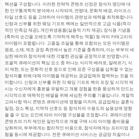
렉션을 구성합니다. 이러한 전략적 콘텐츠 선정은 참석자 명단에 대
한 인구통계학적 분석에서 시작되며, 연령대, 문화적 배경, 라이프스
타일 선호도 등을 고려하여 아이템의 관련성과 매력을 최적화합니다.
신랑과 신부를 위한 웨딩 기프트 백에는 일반적으로 고급 식품(즉각
적인 만족감 제공), 개인위생용품(실용적 가치 제공), 장식용 기념품
(축하의 순간을 오래도록 기억하게 해주는 역할) 등 여러 카테고리의
아이템이 포함됩니다. 고품질 조달을 통해 포함되는 모든 아이템은
원료, 소재, 제조 공정 측면에서 높은 기준을 충족하며, 이는 부부의 세
심한 배려와 참석자에 대한 각별한 관심을 긍정적으로 반영합니다.
포괄적 큐레이션의 핵심 요소 중 하나는 식이적 배려로, 알레르기, 식
이 제한, 또는 문화적 선호 등으로 인해 표준 구성품을 섭취할 수 없는
참석자를 위해 대체 아이템을 제공하는 공급업체와 협력하는 것을 의
미합니다. 신랑과 신부를 위한 각 웨딩 기프트 백의 포장 및 시각적 제
시는 수신자에게 흥분을 유발하고 개봉 경험을 한층 풍성하게 만드는
시각적으로 매력적인 배열을 위해 세심한 주의를 기울입니다. 계절적
고려사항 역시 콘텐츠 큐레이션에 영향을 미치며, 공급업체는 결혼식
일정, 장소 특성, 지역적 선호도 등 참석자의 수용도와 실용성에 영향
을 줄 수 있는 요인에 따라 아이템 구성물을 조정합니다. 큐레이션된
콘텐츠의 가치 제안은 일반적으로 개별 구매 시의 아이템 총비용을
상회하여, 부부에게는 합리적인 비용으로, 참석자에게는 프리미엄 경
험을 동시에 제공합니다. 전문 큐레이션 서비스는 공급망 차질이나