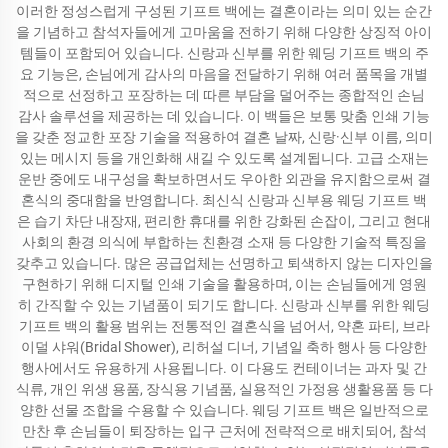
이러한 정성스럽게 구성된 기프트 백에는 결혼이라는 의미 있는 순간
을 기념하고 참석자들에게 고마움을 전하기 위해 다양한 상징적 아이
템들이 포함되어 있습니다. 신랑과 신부를 위한 웨딩 기프트 백의 주
요 기능은, 손님에게 감사의 마음을 전달하기 위해 여러 품목을 개별
적으로 선정하고 포장하는 데 따른 부담을 덜어주는 종합적인 손님
감사 솔루션을 제공하는 데 있습니다. 이 백들은 보통 맞춤 인쇄 기능
을 갖춘 정교한 포장 기술을 적용하여 결혼 날짜, 신랑·신부 이름, 의미
있는 메시지 등을 개인화해 새길 수 있도록 설계됩니다. 고급 소재는
운반 중에도 내구성을 확보하면서도 우아한 외관을 유지함으로써 결
혼식의 중대함을 반영합니다. 최신식 신랑과 신부용 웨딩 기프트 백
은 습기 차단 내장재, 편리한 휴대를 위한 강화된 손잡이, 그리고 현대
사회의 환경 의식에 부합하는 친환경 소재 등 다양한 기술적 특징을
갖추고 있습니다. 많은 공급업체는 선명하고 퇴색하지 않는 디자인을
구현하기 위해 디지털 인쇄 기술을 활용하며, 이는 손님들에게 영원
히 간직할 수 있는 기념품이 되기도 합니다. 신랑과 신부를 위한 웨딩
기프트 백의 활용 범위는 전통적인 결혼식을 넘어서, 약혼 파티, 브라
이덜 샤워(Bridal Shower), 리허설 디너, 기념일 축하 행사 등 다양한
행사에서도 유용하게 사용됩니다. 이 다용도 컨테이너는 과자 및 간
식류, 개인 위생 용품, 장식용 기념품, 실용적인 가정용 생활용품 등 다
양한 선물 조합을 수용할 수 있습니다. 웨딩 기프트 백은 일반적으로
만찬 후 손님들이 퇴장하는 입구 근처에 전략적으로 배치되어, 참석