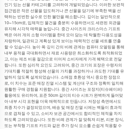
인기 있는 선물 카테고리를 고려하여 개발되었습니다. 이러한 보편적
접근법은 작은 선물을 압도하거나 큰 선물을 담기에 부족한 백을 선
택하는 빈번한 실수로 인한 불만을 해소합니다. 깊이는 일반적으로
10~15cm로, 입체적인 물건을 충분히 수용하면서도 세련된 외관을
유지해 시각적 매력을 높입니다. 중간 사이즈의 크리스마스 기프트
백은 여러 개의 소형 아이템을 한데 모아 담는 데 탁월한 다용도성을
자랑하며, 일관되고 계획성 있게 보이는 매력적인 선물 세트를 연출
할 수 있습니다. 높이·폭·깊이 간의 비례 관계는 컴퓨터 모델링을 통해
내부 용적을 극대화하면서 재료 사용량은 최소화하도록 최적화되었
고, 이는 제조 비용 절감으로 이어져 소비자에게 가격 혜택으로 전달
됩니다. 또한 심리적 요인도 고려되어, 중간 크기의 포장은 수령자의
기대치를 적절히 형성해 선물의 가치를 과장하거나 과도한 기대를 유
발하지 않도록 설계되었습니다. 소매점 호환성 역시 중요한 장점으
로, 이 치수는 표준 매장 진열 시스템 및 계산대 구조와 정확히 일치해
원활한 구매 경험을 지원합니다. 중간 사이즈는 포장지(티슈페이퍼)
활용에도 유리하여, 표준 50cm 길이의 티슈 시트가 완벽하게 들어맞
아 내부 시각 표현을 더욱 매력적으로 만듭니다. 저장성 측면에서도
최종 치수가 결정되었으며, 배송 및 매장 진열 시에는 백들이 효과적
으로 겹쳐질 수 있고, 소비자 보관 공간에서도 합리적인 체적을 차지
하도록 고려되었습니다. 또한 비례 관계가 잘 맞춰져 리본, 리본 장식,
또는 부착형 기프트 카드와 같은 추가 장식 요소를 손쉽게 적용할 수