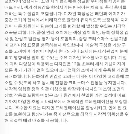
포함되어 있습니다. 표면 처리 옵션에는 정교한 우아성을 제공하는
매트 마감, 색의 생동감을 향상시키는 반짝이는 치료 및 촉각 흥미를
더하는 특수 질감이 포함됩니다. 디자인 확장성은 패턴과 이미지가
중간 크기의 형식에서 비례적으로 균형이 유지되도록 보장하며, 디자
인이 다른 차원에서 단순히 크기를 변경할 때 발생할 수있는 시각적
왜곡을 피합니다. 품질 관리 조치에는 색상 일치 확인, 등록 정확성 검
사 및 완성도 일관성 평가 등이 포함되며, 중형 크리스마스 선물 가방
이 프리미엄 표준을 충족하는지 확인합니다. 예술적 구성은 가방 구
조를 고려하여 가방이 어떻게 휴대되거나 표시되는지 상관없이 눈에
띄고 영향력을 발휘 할 수있는 주요 디자인 요소를 배치합니다. 계절
에 따라 다양성이 적용되는 디자인은 12월 초부터 새해 기념까지의
모든 휴가 기간에 걸쳐 있으며 소매업체와 소비자에게 유용한 기간을
극대화합니다. 문화적인 민감성 고려는 디자인이 다양한 고객층에 호
소할 수 있도록 하고 동시에 진정한 크리스마스 전통을 유지합니다.
시각적 영향은 정적 외관 이상으로 확장되어 디자인과 조명 조건의
상호 작용을 포함하며 밝은 소매 환경에서 친밀한 가정 설정에 이르
기까지 다양한 조명 시나리오에서 매력적인 프레젠테이션을 보장합
니다. 우수한 재료는 디자인 프레젠테이션을 향상시키고, 인쇄 된 요
소를 보완하고 향상시키는 종이 선택으로 최적의 시각적 명확성을 위
해 적절한 배경 대조를 제공합니다.