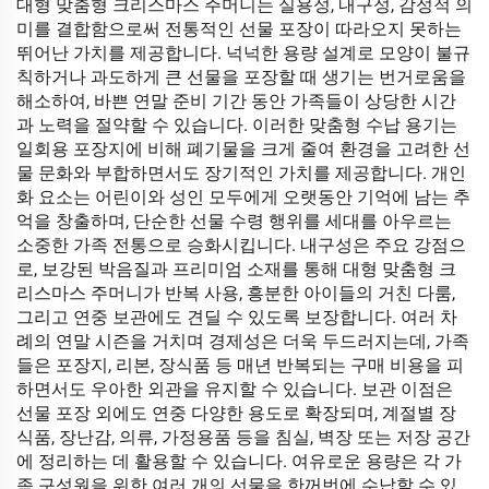
대형 맞춤형 크리스마스 주머니는 실용성, 내구성, 감성적 의
미를 결합함으로써 전통적인 선물 포장이 따라오지 못하는
뛰어난 가치를 제공합니다. 넉넉한 용량 설계로 모양이 불규
칙하거나 과도하게 큰 선물을 포장할 때 생기는 번거로움을
해소하여, 바쁜 연말 준비 기간 동안 가족들이 상당한 시간
과 노력을 절약할 수 있습니다. 이러한 맞춤형 수납 용기는
일회용 포장지에 비해 폐기물을 크게 줄여 환경을 고려한 선
물 문화와 부합하면서도 장기적인 가치를 제공합니다. 개인
화 요소는 어린이와 성인 모두에게 오랫동안 기억에 남는 추
억을 창출하며, 단순한 선물 수령 행위를 세대를 아우르는
소중한 가족 전통으로 승화시킵니다. 내구성은 주요 강점으
로, 보강된 박음질과 프리미엄 소재를 통해 대형 맞춤형 크
리스마스 주머니가 반복 사용, 흥분한 아이들의 거친 다룸,
그리고 연중 보관에도 견딜 수 있도록 보장합니다. 여러 차
례의 연말 시즌을 거치며 경제성은 더욱 두드러지는데, 가족
들은 포장지, 리본, 장식품 등 매년 반복되는 구매 비용을 피
하면서도 우아한 외관을 유지할 수 있습니다. 보관 이점은
선물 포장 외에도 연중 다양한 용도로 확장되며, 계절별 장
식품, 장난감, 의류, 가정용품 등을 침실, 벽장 또는 저장 공간
에 정리하는 데 활용할 수 있습니다. 여유로운 용량은 각 가
족 구성원을 위한 여러 개의 선물을 한꺼번에 수납할 수 있