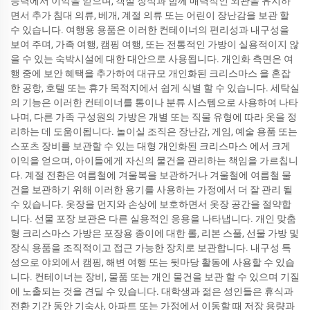
능력에서 이익을 얻으며, 객실 장식과 함께 매력적인 외관을 유지하
면서 추가 침대 의류, 베개, 계절 의류 또는 어린이 장난감을 보관 할
수 있습니다. 여행용 용품은 이러한 컨테이너의 편리성과 내구성을
보여 주며, 가족 여행, 캠핑 여행, 또는 전통적인 가방이 실용적이지 않
을 수 있는 숙박시설에 대한 대안으로 사용됩니다. 개인화 측면은 여
행 중에 보안 혜택을 추가하여 대규모 개인화된 크리스마스 을 혼잡
한 공항, 호텔 또는 휴가 목적지에서 쉽게 식별 할 수 있습니다. 세탁실
의 기능은 이러한 컨테이너를 통이나 분류 시스템으로 사용하여 나타
나며, 다른 가족 구성원의 가방은 개별 또는 직물 유형에 따라 옷을 정
리하는 데 도움이됩니다. 놀이실 조직은 장난감, 게임, 예술 용품 또는
스포츠 장비를 보관할 수 있는 대형 개인화된 크리스마스 에서 크게
이익을 얻으며, 아이들에게 자신의 물건을 관리하는 책임을 가르칩니
다. 계절 전환은 여름철에 겨울복을 보관하거나 겨울철에 여름철 물
건을 보관하기 위해 이러한 용기를 사용하는 가정에서 더 잘 관리 될
수 있습니다. 옷장을 먼지와 손상에 보호하면서 옷장 공간을 절약합
니다. 선물 포장 보관은 다른 실용적인 응용을 나타냅니다. 개인 맞춤
형 크리스마스 가방은 포장용 종이에 대한 롤, 리본 스풀, 선물 가방 및
장식 용품을 조직적이고 접근 가능한 장치로 보관합니다. 내구성 특
성으로 야외에서 캠핑, 해변 여행 또는 뒷마당 활동에 사용할 수 있습
니다. 컨테이너는 장비, 물품 또는 개인 물건을 보관 할 수 있으며 기질
에 노출되는 것을 견딜 수 있습니다. 대학생과 젊은 성인들은 휴식과
전환 기간 동안 기숙사, 아파트 또는 가정에서 이동할 때 저장 용량과