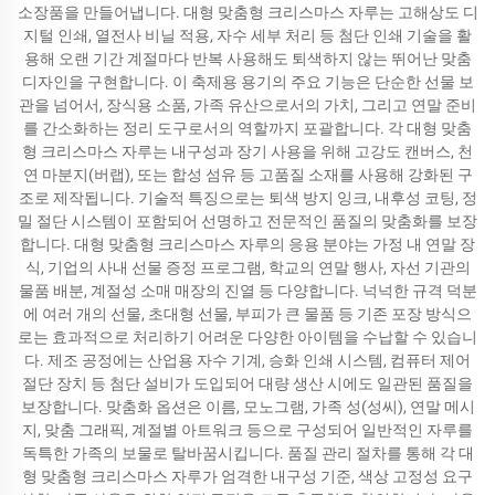
소장품을 만들어냅니다. 대형 맞춤형 크리스마스 자루는 고해상도 디
지털 인쇄, 열전사 비닐 적용, 자수 세부 처리 등 첨단 인쇄 기술을 활
용해 오랜 기간 계절마다 반복 사용해도 퇴색하지 않는 뛰어난 맞춤
디자인을 구현합니다. 이 축제용 용기의 주요 기능은 단순한 선물 보
관을 넘어서, 장식용 소품, 가족 유산으로서의 가치, 그리고 연말 준비
를 간소화하는 정리 도구로서의 역할까지 포괄합니다. 각 대형 맞춤
형 크리스마스 자루는 내구성과 장기 사용을 위해 고강도 캔버스, 천
연 마분지(버랩), 또는 합성 섬유 등 고품질 소재를 사용해 강화된 구
조로 제작됩니다. 기술적 특징으로는 퇴색 방지 잉크, 내후성 코팅, 정
밀 절단 시스템이 포함되어 선명하고 전문적인 품질의 맞춤화를 보장
합니다. 대형 맞춤형 크리스마스 자루의 응용 분야는 가정 내 연말 장
식, 기업의 사내 선물 증정 프로그램, 학교의 연말 행사, 자선 기관의
물품 배분, 계절성 소매 매장의 진열 등 다양합니다. 넉넉한 규격 덕분
에 여러 개의 선물, 초대형 선물, 부피가 큰 물품 등 기존 포장 방식으
로는 효과적으로 처리하기 어려운 다양한 아이템을 수납할 수 있습니
다. 제조 공정에는 산업용 자수 기계, 승화 인쇄 시스템, 컴퓨터 제어
절단 장치 등 첨단 설비가 도입되어 대량 생산 시에도 일관된 품질을
보장합니다. 맞춤화 옵션은 이름, 모노그램, 가족 성(성씨), 연말 메시
지, 맞춤 그래픽, 계절별 아트워크 등으로 구성되어 일반적인 자루를
독특한 가족의 보물로 탈바꿈시킵니다. 품질 관리 절차를 통해 각 대
형 맞춤형 크리스마스 자루가 엄격한 내구성 기준, 색상 고정성 요구