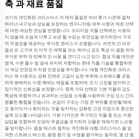
축 과 재료 품질
크기의 개인화된 크리스마스 의 제작 품질은 여러 휴가 시즌에 걸쳐
뛰어난 내구성과 성능을 보장하는 엔지니어링 세부 사항과 재료 선택
에 대한 세심한 관심을 반영합니다. 프리미엄 직물 선택에는 사용되
지 않을 때 손쉽게 다루고 보관 할 수있는 유연성을 유지하면서 구조
적 무결성을 제공하는 무거운 캔버스가 포함됩니다. 자연적 인 라프
옵션 은 고구려 의 미적 인 매력을 과는 뛰어난 강도 특성 이 결합 되어
무거운 부하 와 반복적 인 사용 을 견디고 나고 있다. 합성 직물 대안은
염색, 수분 흡수 및 냄새 유지에 저항하는 현대 직물 기술을 통합하면
서 색상 안정성과 차원 안정성을 유지합니다. 대형 개인화된 크리스
마스 에 사용되는 강화 전략은 고갈이 심한 부위에 스트레스를 균등
하게 분배하는 이중 꿰매는 매듭을 포함하며, 조기 고장을 방지하고
장기적인 신뢰성을 보장합니다. 중력 가닥 선택은 기본 직물의 강도
특성에 부합하거나 초과하는 산업용 소재를 사용하여 구성 요소 간의
원활한 통합을 만듭니다. 손잡이 구조는 가장 큰 부하를 운반할 때에
도 찢어지거나 분리되는 것을 방지하는 강화된 고정 지점으로 중요한
설계 요소를 나타냅니다. 기본 디자인은 추가적인 직물 층 또는 지원
삽입을 포함하여 모양의 무결성을 유지하며 선물로 채워지면 느슨함
을 방지합니다. 품질 테스트 절차는 개인화된 대형 크리스마스 을 엄
격한 스트레스 테스트, 용량 평가 및 수명을 평가하는 절차로, 몇 년 동