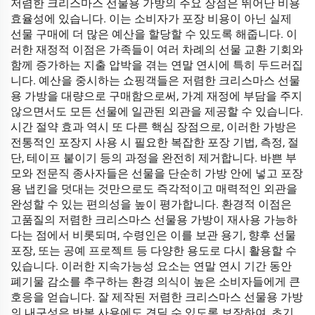
저렴한 크리스마스 선물용 가방의 주요 장점은 뛰어난 비용
효율성에 있습니다. 이는 소비자가 포장 비용이 아닌 실제
선물 구매에 더 많은 예산을 할당할 수 있도록 해줍니다. 이
러한 재정적 이점은 가족들이 여러 차례의 선물 교환 기회와
함께 증가하는 지출 압박을 겪는 연말 연시에 특히 두드러집
니다. 예산을 중시하는 쇼핑객들은 저렴한 크리스마스 선물
용 가방을 대량으로 구매함으로써, 가계 재정에 부담을 주지
않으면서도 모든 선물에 일관된 외관을 제공할 수 있습니다.
시간 절약 효과 역시 또 다른 핵심 장점으로, 이러한 가방은
전통적인 포장지 사용 시 필요한 복잡한 포장 기법, 측정, 절
단, 테이프 붙이기 등의 과정을 완전히 제거합니다. 바쁜 부
모와 전문직 종사자들은 선물을 단순히 가방 안에 넣고 포장
용 냅킨을 덧대는 것만으로도 즉각적이고 매력적인 외관을
완성할 수 있는 편의성을 높이 평가합니다. 환경적 이점은
고품질의 저렴한 크리스마스 선물용 가방이 재사용 가능하
다는 점에서 비롯되며, 수령인은 이를 보관 용기, 향후 선물
포장, 또는 공예 프로젝트 등 다양한 용도로 다시 활용할 수
있습니다. 이러한 지속가능성 요소는 연말 연시 기간 동안
폐기물 감소를 추구하는 환경 의식이 높은 소비자들에게 큰
호응을 얻습니다. 잘 제작된 저렴한 크리스마스 선물용 가방
의 내구성은 반복 사용에도 견딜 수 있도록 보장하여, 초기