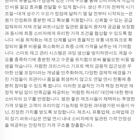
현하여 유통업체가 경쟁력 있는 가격 구조를 통해 소비자에게 직접적
인 비용 절감 효과를 전달할 수 있게 합니다. 생산 주기의 전략적 시기
조절—대개 성수기 수요가 정점에 달하기 몇 달 전부터 시작되는—은
원가 안정화와 충분한 재고 확보를 지원합니다. 신뢰할 수 있는 공급
업체와의 자재 조달 파트너십은 일관된 품질의 원자재 공급을 보장함
과 동시에 최종 소비자에게 유리한 가격 조건을 협상할 수 있도록 합
니다. 비용 최적화는 제조 단계를 넘어 효율적인 유통 네트워크로 확
장되어 물류 비용을 최소화하고 최종 소매 가격을 낮추는 데 기여합
니다. 스마트 재고 관리 시스템은 과잉 생산을 방지하면서도 계절 수
요를 충족하기에 충분한 재고 수준을 유지함으로써 불필요한 비용 발
생을 막습니다. 저렴한 크리스마스 기프트 백의 금융적 접근성은 우
아한 선물 포장이라는 개념을 민주화하여, 다양한 경제적 배경을 가
진 가정들이 외관이나 품질을 희생하지 않고도 연말 연시 전통에 충
분히 참여할 수 있도록 합니다. 이러한 포괄적인 가격 책정 전략은 재
정적 부담 없이 만족감을 제공하는 ‘저렴한 럭셔리’ 대안에 대한 현대
소비자의 요구를 반영합니다. 평판 좋은 제조사들이 채택하는 투명한
가격 모델은 고객이 프리미엄 기능처럼 위장된 과대평가된 비용이 아
닌, 진정한 가치를 받도록 보장합니다. 제조사, 유통업체, 소매업체 간
의 장기 파트너십은 연말 연시 내내 소비자에게 일관된 가격 안정성
을 제공하는 안정적인 가격 구조를 창출합니다.