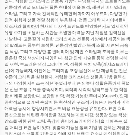
있다. 저렴한 크리스마스 선물용 가방의 다양한 디자인 포트폴리오는
전통적인 명절 모티프는 물론 현대적 예술 해석, 세련된 미니멀리즘
스타일, 그리고 가족 친화적인 유쾌한 테마까지 아우르며, 다양한 개
인적 취향과 선물 전달 상황에 부응한다. 전문 그래픽 디자이너들이
제조사와 협력하여 현재의 디자인 트렌드를 반영하면서도 일시적인
유행 주기를 초월하는 시간을 초월한 매력을 지닌 계절별 컬렉션을
개발한다. 고품질의 저렴한 크리스마스 선물용 가방에서 제공되는 색
상 팔레트는 풍부한 보석톤, 전통적인 빨강과 녹색 조합, 세련된 금속
감 색상, 그리고 다양한 홈 인테리어 및 개인 스타일과 조화를 이루는
은은한 중성 색상까지 다양하다. 첨단 인쇄 기술을 통해 선명한 디테
일 재현, 부드러운 색상 그라데이션, 정확한 위치 맞춤(레지스트레이
션)이 가능해져, 이전에는 프리미엄 포장 옵션에서만 제공되던 전문
수준의 그래픽을 실현한다. 저렴한 크리스마스 선물용 가방 컬렉션
내의 다양한 사이즈는 작은 주얼리부터 큰 의류나 생활용품까지 폭넓
은 선물 포장 수요를 충족시키며, 최적의 시각적 임팩트를 위한 적절
한 비례를 보장한다. 보강된 바닥, 확장 가능한 주머니(Gusset), 인체
공학적으로 설계된 손잡이 등 혁신적인 구조적 기능은 기능성과 미적
매력을 동시에 향상시키면서도 비용 효율성을 유지한다. 표면 처리
옵션으로는 세련된 우아함을 강조하는 매트 마감, 생동감 있는 색상
강조를 위한 광택 코팅, 촉감의 흥미와 프리미엄 감각을 더해주는 질
감 처리된 표면 등이 있다. 맞춤화 기능을 통해 기업 및 단체는 저렴한
크리스마스 선물용 가방 디자인에 자체 브랜드 요소나 개인화된 메시