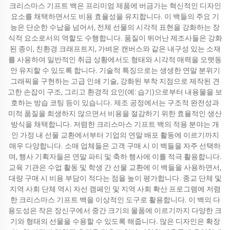
크리스마스 기프트 백은 프리미엄 제품에 버금가는 혁신적인 디자인
요소를 채택하면서도 비용 효율성을 유지합니다. 이 백들의 주요 기
능은 단순한 수납을 넘어서, 전체 선물의 시각적 표현을 강화하는 장
식적 요소로서의 역할도 수행합니다. 품질이 뛰어난 제조사들은 강화
된 종이, 친환경 크래프트지, 가벼운 캔버스와 같은 내구성 있는 소재
를 사용하여 일반적인 취급 상황에서도 형태와 시각적 매력을 오랫동
안 유지할 수 있도록 합니다. 기술적 특징으로는 생생한 연말 분위기
그래픽을 구현하는 고급 인쇄 기술, 강화된 부착 지점으로 제작된 견
고한 손잡이 구조, 그리고 환경적 요인(예: 습기)으로부터 내용물을 보
호하는 방습 코팅 등이 있습니다. 제조 공정에서는 구조적 완전성과
미적 품질을 희생하지 않으면서 비용을 절감하기 위한 효율적인 생산
방식을 채택합니다. 저렴한 크리스마스 기프트 백의 적용 분야는 개
인 가정 내 선물 교환에서부터 기업의 연말 배포 활동에 이르기까지
매우 다양합니다. 소매 업체들은 고객 구매 시 이 백들을 자주 선택하
며, 행사 기획자들은 연말 파티 및 축하 행사에 이를 적극 활용합니다.
교육 기관은 수업 활동 및 학생 간 선물 교환에 이 백들을 사용하면서,
대량 구매 시 비용 부담이 적다는 점을 높이 평가합니다. 종교 단체 및
지역 사회 단체 역시 자선 캠페인 및 지역 사회 확산 프로그램에 저렴
한 크리스마스 기프트 백을 이상적인 도구로 활용합니다. 이 백의 다
용도성은 작은 장신구에서 중간 크기의 물품에 이르기까지 다양한 크
기와 형태의 선물을 수용할 수 있도록 해줍니다. 많은 디자인은 확장