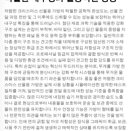
저렴한 크리스마스 선물용 가방의 탁월한 공학적 완성도는, 선물 전
달 과정 전반 및 그 이후에도 신뢰할 수 있는 성능을 보장하는 뛰어난
내구성 특징을 통해 드러납니다. 첨단 재료 과학 기술을 적용한 강화
구조 설계는 손잡이 부착부, 바닥 밑단, 그리고 담긴 물품의 중량을 지
탱하는 측면 패널 등 주요 응력 집중 부위를 보강합니다. 일반적으로
다층 종이 구조 또는 견고한 직물 대체재로 구성된 엄선된 기재 소재
는 정상적인 취급 조건 하에서도 뛰어난 찢김 저항성과 구조적 안정
성을 제공합니다. 프로페셔널 등급의 접착제와 결합 방식은 반복 사
용 및 다양한 환경 조건에서도 실패 없이 견고한 접합 강도를 유지합
니다. 특히 손잡이 설계는 혁신이 두드러지는 분야로, 무게를 가방 전
체 구조에 균등하게 분산시키는 강화 부착 시스템을 통해 무거운 물
품을 담았을 때조차 조기 파손을 방지합니다. 품질 좋은 저렴한 크리
스마스 선물용 가방은 실제 사용 상황을 시뮬레이션한 엄격한 테스트
절차를 거쳐, 일반적인 선물 전달 용도에 대한 성능 기준을 충족함을
입증합니다. 많은 디자인에 내장된 습기 저항성은 경미한 습도 노출
이나 결로 현상으로부터 내용물을 보호하여 운송 및 보관 중에도 선
물의 완전성을 유지합니다. 치수 안정성 기능은 가방이 형태를 잃거
나 전문적인 외관을 해치는 보기 좋지 않은 주름이 생기는 것을 방지
합니다. 인쇄 면의 긁힘 및 마모 저항성은 장식용 그래픽이 취급, 보관,
사용 주기 전반에 걸쳐 생생하고 매력적인 상태를 유지하도록 보장합