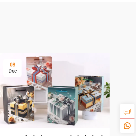
08
Dec