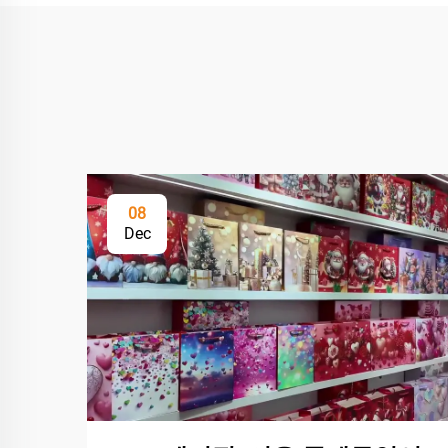
08
Dec