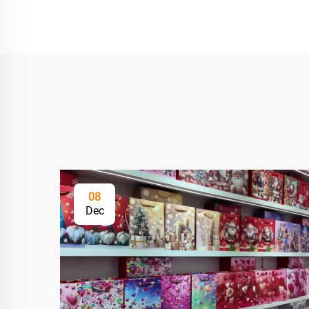
08
Dec