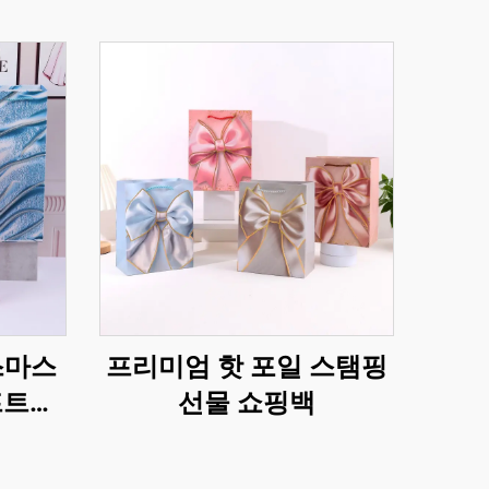
스마스
프리미엄 핫 포일 스탬핑
프트지
선물 쇼핑백
장