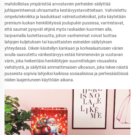
mahdollistaa ympäristöä arvostavien perheiden säilyttää
juhlaperinteensä uhraamatta kestävyystavoitteitaan. Vahvistettu
ompelutekniikka ja laadukkaat valmistustekniikat, joita käytetään
premium-luokan henkilöityissä joulupukin pussissa, varmistavat,
että saumat pysyvät ehjinä myös raskaiden kuormien alla,
tarjoamalla luotettavuutta, johon vanhemmat voivat luottaa
lahjojen kuljetuksen tai kausittaisten esineiden säilytyksen
yhteydessä. Oikein käsitellyn kankaan ja korkealaatuisien värien
avulla saavutettu värikestävyys estää himmenevän ja vuotavan
värin, joka heikentäisi henkilöityjen suunnittelujen visuaalista
viehätystä, ja säilyttää ammattimaisen ulkoasun, joka tekee näistä
pusseista sopivia lahjoiksi kaikissa sosiaalisissa ja perhesäädöissä
niiden laajentuneen käyttöiän aikana.