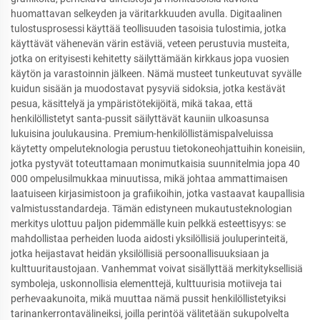
huomattavan selkeyden ja väritarkkuuden avulla. Digitaalinen
tulostusprosessi käyttää teollisuuden tasoisia tulostimia, jotka
käyttävät vähenevän värin estäviä, veteen perustuvia musteita,
jotka on erityisesti kehitetty säilyttämään kirkkaus jopa vuosien
käytön ja varastoinnin jälkeen. Nämä musteet tunkeutuvat syvälle
kuidun sisään ja muodostavat pysyviä sidoksia, jotka kestävät
pesua, käsittelyä ja ympäristötekijöitä, mikä takaa, että
henkilöllistetyt santa-pussit säilyttävät kauniin ulkoasunsa
lukuisina joulukausina. Premium-henkilöllistämispalveluissa
käytetty ompeluteknologia perustuu tietokoneohjattuihin koneisiin,
jotka pystyvät toteuttamaan monimutkaisia suunnitelmia jopa 40
000 ompelusilmukkaa minuutissa, mikä johtaa ammattimaisen
laatuiseen kirjasimistoon ja grafiikoihin, jotka vastaavat kaupallisia
valmistusstandardeja. Tämän edistyneen mukautusteknologian
merkitys ulottuu paljon pidemmälle kuin pelkkä esteettisyys: se
mahdollistaa perheiden luoda aidosti yksilöllisiä jouluperinteitä,
jotka heijastavat heidän yksilöllisiä persoonallisuuksiaan ja
kulttuuritaustojaan. Vanhemmat voivat sisällyttää merkityksellisiä
symboleja, uskonnollisia elementtejä, kulttuurisia motiiveja tai
perhevaakunoita, mikä muuttaa nämä pussit henkilöllistetyiksi
tarinankerrontavälineiksi, joilla perintöä välitetään sukupolvelta