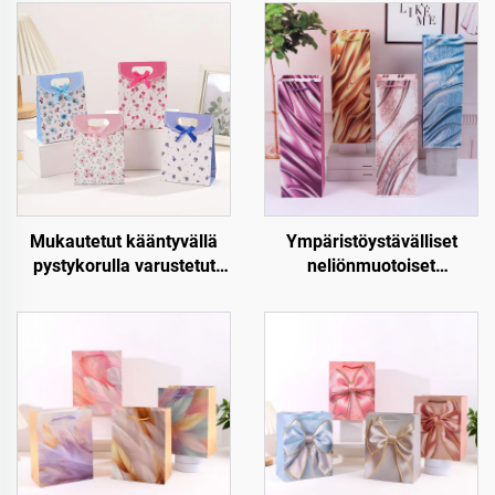
Mukautetut kääntyvällä
Ympäristöystävälliset
pystykorulla varustetut
neliönmuotoiset
paperiset lahjapussit –
joululahjapaperipussit –
Luxus, uudellen
Kraft-paperinen viini- ja
käytettävät ja täysin
pullojen pakkaus
mukautettavat