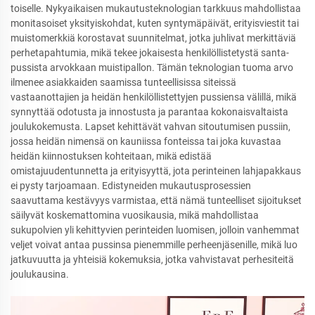
toiselle. Nykyaikaisen mukautusteknologian tarkkuus mahdollistaa
monitasoiset yksityiskohdat, kuten syntymäpäivät, erityisviestit tai
muistomerkkiä korostavat suunnitelmat, jotka juhlivat merkittäviä
perhetapahtumia, mikä tekee jokaisesta henkilöllistetystä santa-
pussista arvokkaan muistipallon. Tämän teknologian tuoma arvo
ilmenee asiakkaiden saamissa tunteellisissa siteissä
vastaanottajien ja heidän henkilöllistettyjen pussiensa välillä, mikä
synnyttää odotusta ja innostusta ja parantaa kokonaisvaltaista
joulukokemusta. Lapset kehittävät vahvan sitoutumisen pussiin,
jossa heidän nimensä on kauniissa fonteissa tai joka kuvastaa
heidän kiinnostuksen kohteitaan, mikä edistää
omistajuudentunnetta ja erityisyyttä, jota perinteinen lahjapakkaus
ei pysty tarjoamaan. Edistyneiden mukautusprosessien
saavuttama kestävyys varmistaa, että nämä tunteelliset sijoitukset
säilyvät koskemattomina vuosikausia, mikä mahdollistaa
sukupolvien yli kehittyvien perinteiden luomisen, jolloin vanhemmat
veljet voivat antaa pussinsa pienemmille perheenjäsenille, mikä luo
jatkuvuutta ja yhteisiä kokemuksia, jotka vahvistavat perhesiteitä
joulukausina.