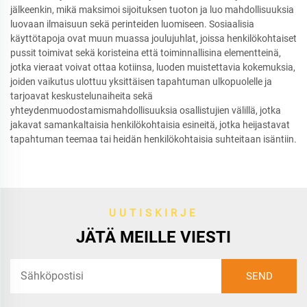
jälkeenkin, mikä maksimoi sijoituksen tuoton ja luo mahdollisuuksia
luovaan ilmaisuun sekä perinteiden luomiseen. Sosiaalisia
käyttötapoja ovat muun muassa joulujuhlat, joissa henkilökohtaiset
pussit toimivat sekä koristeina että toiminnallisina elementteinä,
jotka vieraat voivat ottaa kotiinsa, luoden muistettavia kokemuksia,
joiden vaikutus ulottuu yksittäisen tapahtuman ulkopuolelle ja
tarjoavat keskustelunaiheita sekä
yhteydenmuodostamismahdollisuuksia osallistujien välillä, jotka
jakavat samankaltaisia henkilökohtaisia esineitä, jotka heijastavat
tapahtuman teemaa tai heidän henkilökohtaisia suhteitaan isäntiin.
UUTISKIRJE
JÄTÄ MEILLE VIESTI