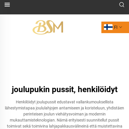
FI
joulupukin pussit, henkilöidyt
Henkilöidyt joulupussit edustavat vallankumouksellista
lähestymistapaa joululahjojen antamiseen ja koristeluun, yhdistäen
perinteisen joulun viehätysvoiman ja modernin
mukauttamisteknologian. Nämä erityisesti suunnitellut pussit
toimivat sekä toimivina lahjapakkausvälineinä että muistettavina