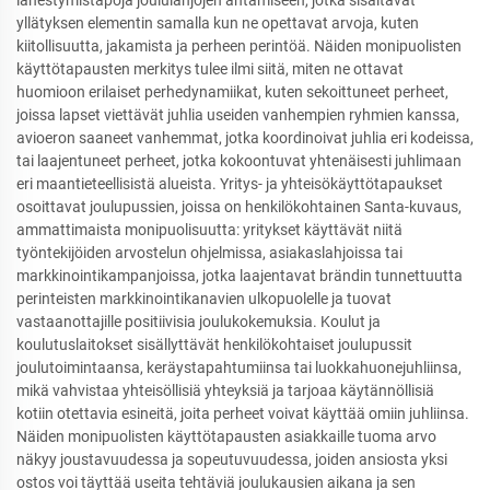
lähestymistapoja joululahjojen antamiseen, jotka sisältävät
yllätyksen elementin samalla kun ne opettavat arvoja, kuten
kiitollisuutta, jakamista ja perheen perintöä. Näiden monipuolisten
käyttötapausten merkitys tulee ilmi siitä, miten ne ottavat
huomioon erilaiset perhedynamiikat, kuten sekoittuneet perheet,
joissa lapset viettävät juhlia useiden vanhempien ryhmien kanssa,
avioeron saaneet vanhemmat, jotka koordinoivat juhlia eri kodeissa,
tai laajentuneet perheet, jotka kokoontuvat yhtenäisesti juhlimaan
eri maantieteellisistä alueista. Yritys- ja yhteisökäyttötapaukset
osoittavat joulupussien, joissa on henkilökohtainen Santa-kuvaus,
ammattimaista monipuolisuutta: yritykset käyttävät niitä
työntekijöiden arvostelun ohjelmissa, asiakaslahjoissa tai
markkinointikampanjoissa, jotka laajentavat brändin tunnettuutta
perinteisten markkinointikanavien ulkopuolelle ja tuovat
vastaanottajille positiivisia joulukokemuksia. Koulut ja
koulutuslaitokset sisällyttävät henkilökohtaiset joulupussit
joulutoimintaansa, keräystapahtumiinsa tai luokkahuonejuhliinsa,
mikä vahvistaa yhteisöllisiä yhteyksiä ja tarjoaa käytännöllisiä
kotiin otettavia esineitä, joita perheet voivat käyttää omiin juhliinsa.
Näiden monipuolisten käyttötapausten asiakkaille tuoma arvo
näkyy joustavuudessa ja sopeutuvuudessa, joiden ansiosta yksi
ostos voi täyttää useita tehtäviä joulukausien aikana ja sen