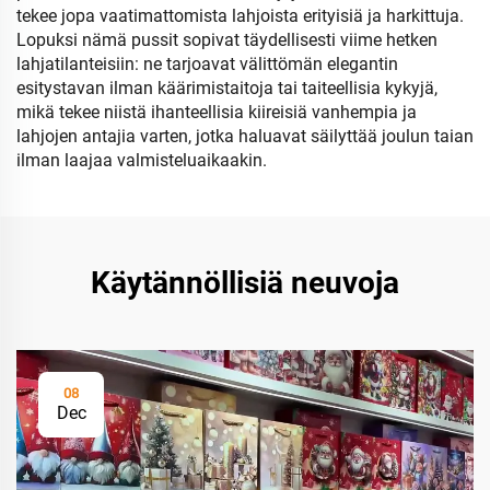
tekee jopa vaatimattomista lahjoista erityisiä ja harkittuja.
Lopuksi nämä pussit sopivat täydellisesti viime hetken
lahjatilanteisiin: ne tarjoavat välittömän elegantin
esitystavan ilman käärimistaitoja tai taiteellisia kykyjä,
mikä tekee niistä ihanteellisia kiireisiä vanhempia ja
lahjojen antajia varten, jotka haluavat säilyttää joulun taian
ilman laajaa valmisteluaikaakin.
Käytännöllisiä neuvoja
08
Dec