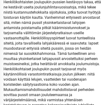
Henkilökohtaisten joulupukin pussien kestävyys takaa, että
ne kestävät useita joulunjuhlintavuosisatoja, mikä tekee
niistä kustannustehokkaita sijoituksia, jotka tuovat hyötyjä
toistuvan käytön kautta. Vanhemmat erityisesti arvostavat
sitä, miten nämä pussit yksinkertaistavat lahjojen
antamista poistamalla pitkät käärimisistunnokset ja
tarjoamalla välittömän järjestelyratkaisun useille
vastaanottajille. Henkilöllisyyspiirteet luovat tunteellisia
siteitä, joita tavallisella lahjakääressä ei saavuteta: lapset
muodostavat erityisiä siteitä pussiin, jossa on heidän
nimensä tai suosikkihahmonsa. Tämä tunteellinen arvo
muuttaa yksinkertaiset lahjapussit arvostettuiksi perheen
muistoesineiksi, jotka herättävät arvokkaita joulumuistoja.
Henkilökohtaiset joulupukin pussit tarjoavat myös
käytännöllisiä varastointiratkaisuja joulun jälkeen: niitä
voidaan käyttää lelujen, vaatteiden tai vuodenajan
koristeiden säilytysastioina koko vuoden ajan.
Mukauttamismahdollisuudet mahdollistavat perheiden
sovittaa pussit omaan jouluteemaansa ja
värijärjestelmäänsä, mikä varmistaa yhtenäisen