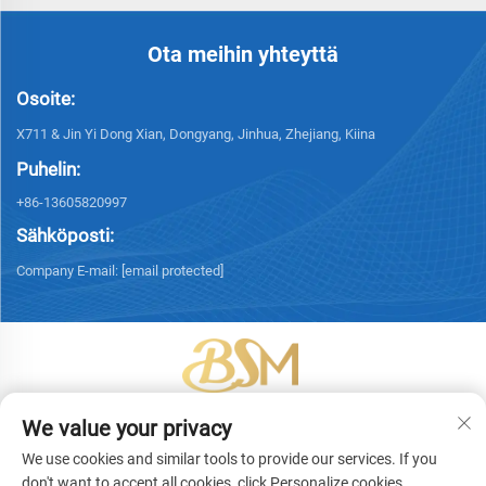
Ota meihin yhteyttä
Osoite:
X711 & Jin Yi Dong Xian, Dongyang, Jinhua, Zhejiang, Kiina
Puhelin:
+86-13605820997
Sähköposti:
Company E-mail:
[email protected]
Tekijänoikeus © 2026 Yiwu Bingsheng Packaging Technology Co., Ltd.
We value your privacy
Kaikki oikeudet pidätetään. -
Tietosuojakäytäntö
We use cookies and similar tools to provide our services. If you
don't want to accept all cookies, click Personalize cookies.