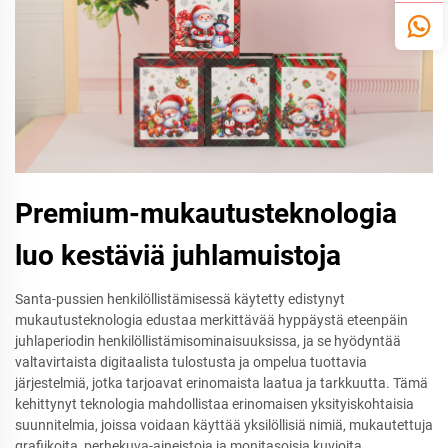
Premium-mukautusteknologia
luo kestäviä juhlamuistoja
Santa-pussien henkilöllistämisessä käytetty edistynyt
mukautusteknologia edustaa merkittävää hyppäystä eteenpäin
juhlaperiodin henkilöllistämisominaisuuksissa, ja se hyödyntää
valtavirtaista digitaalista tulostusta ja ompelua tuottavia
järjestelmiä, jotka tarjoavat erinomaista laatua ja tarkkuutta. Tämä
kehittynyt teknologia mahdollistaa erinomaisen yksityiskohtaisia
suunnitelmia, joissa voidaan käyttää yksilöllisiä nimiä, mukautettuja
grafiikoita, perhekuva-aineistoja ja monitasoisia kuvioita