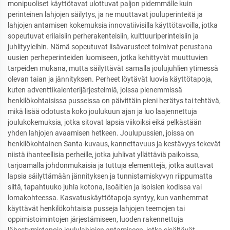
monipuoliset käyttötavat ulottuvat paljon pidemmälle kuin
perinteinen lahjojen säilytys, ja ne muuttavat jouluperinteitä ja
lahjojen antamisen kokemuksia innovatiivisilla käyttötavoilla, jotka
sopeutuvat erilaisiin perherakenteisiin, kulttuuriperinteisiin ja
juhlityyleihin. Nämä sopeutuvat lisävarusteet toimivat perustana
uusien perheperinteiden luomiseen, jotka kehittyvät muuttuvien
tarpeiden mukana, mutta säilyttävät samalla joulujuhlien ytimessä
olevan taian ja jännityksen. Perheet löytävät luovia käyttötapoja,
kuten adventtikalenterijärjestelmiä, joissa pienemmissä
henkilökohtaisissa pusseissa on päivittäin pieni herätys tai tehtävä,
mikä lisää odotusta koko joulukuun ajan ja luo laajennettuja
joulukokemuksia, jotka sitovat lapsia viikoiksi eikä pelkästään
yhden lahjojen avaamisen hetkeen. Joulupussien, joissa on
henkilökohtainen Santa-kuvaus, kannettavuus ja kestävyys tekevät
niistä ihanteellisia perheille, jotka juhlivat yllättäviä paikoissa,
tarjoamalla johdonmukaisia ja tuttuja elementtejä, jotka auttavat
lapsia säilyttämään jännityksen ja tunnistamiskyvyn riippumatta
siitä, tapahtuuko juhla kotona, isoäitien ja isoisien kodissa vai
lomakohteessa. Kasvatuskäyttötapoja syntyy, kun vanhemmat
käyttävät henkilökohtaisia pusseja lahjojen teemojen tai
oppimistoimintojen järjestämiseen, luoden rakennettuja