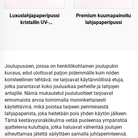
Luxuslahjapaperipussi
Premium kuumapainoitu
kristallin UV-
lahjapaperipussi
pintakäsittelyllä
Joulupussien, joissa on henkilökohtainen joulupukin
kuvaus, edut ulottuvat paljon pidemmälle kuin niiden
koristeellinen tehtävä: ne tarjoavat käytännöllisiä etuja,
jotka parantavat koko jouluaikaa perheille ja lahjojen
antajille. Nämä mukautetut joulutuotteet tarjoavat
erinomaista arvoa toimimalla moninkertaisesti
käytettävinä, mikä poistaa tarpeen perinteisestä
lahjapaperista, joka heitetään pois yhden käytön jälkeen.
Tämä kestävyysnäkökulma vetää puoleensa ympäristöä
ajattelevia kuluttajia, jotka haluavat vähentää joulujen
aiheuttamaa jätettä säilyttäen samalla juhlaperinteensä.