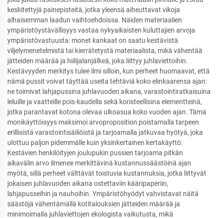
keskitettyjä painepisteitä, jotka yleensä aiheuttavat vikoja
alhaisemman laadun vaihtoehdoissa. Näiden materiaalien
ympäristöystävällisyys vastaa nykyaikaisten kuluttajien arvoja
ympäristövastuusta: monet kankaat on saatu kestävistä
viljelymenetelmistä tai kierrätetystä materiaalista, mikä vähentää
jätteiden määrää ja hiilijalanjälkeä, joka liittyy juhlaviettoihin.
Kestävyyden merkitys tulee ilmi silloin, kun perheet huomaavat, että
nämä pussit voivat täyttää useita tehtäviä koko elinkaarensa ajan:
ne toimivat lahjapussina juhlavuoden aikana, varastointiratkaisuina
leluille ja vaatteille pois-kaudella sekä koristeellisina elementteinä,
jotka parantavat kotona olevaa ulkoasua koko vuoden ajan. Tämä
monikäyttöisyys maksimoi arvoproposition poistamalla tarpeen
erillisistä varastointisäiliöistä ja tarjoamalla jatkuvaa hyötyä, joka
ulottuu paljon pidemmälle kuin yksinkertainen kertakäyttö.
Kestävien henkilöityjen joulupukin pussien tarjoama pitkän
aikavälin arvo ilmenee merkittävinä kustannussäästöinä ajan
myötä, sillä perheet välttävät toistuvia kustannuksia, jotka liittyvät
jokaisen juhlavuoden aikana ostettaviin kääripaperiin,
lahjapusseihin ja nauhoihin. Ympäristöhyödyt vahvistavat näitä
säästöjä vähentämällä kotitalouksien jätteiden määrää ja
minimoimalla juhlaviettojen ekologista vaikutusta, mikä