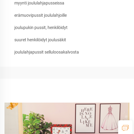
myynti joululahjapusseissa
erämuovipussit joululahjoille
joulupukin pussit, henkilöidyt
suuret henkilöidyt joulusäkit
joululahjapussit selluloosakalvosta