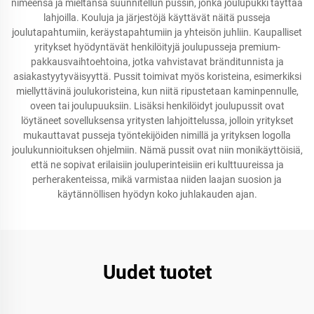
nimeensä ja mieltänsä suunnitellun pussin, jonka joulupukki täyttää
lahjoilla. Kouluja ja järjestöjä käyttävät näitä pusseja
joulutapahtumiin, keräystapahtumiin ja yhteisön juhliin. Kaupalliset
yritykset hyödyntävät henkilöityjä joulupusseja premium-
pakkausvaihtoehtoina, jotka vahvistavat bränditunnista ja
asiakastyytyväisyyttä. Pussit toimivat myös koristeina, esimerkiksi
miellyttävinä joulukoristeina, kun niitä ripustetaan kaminpennulle,
oveen tai joulupuuksiin. Lisäksi henkilöidyt joulupussit ovat
löytäneet sovelluksensa yritysten lahjoittelussa, jolloin yritykset
mukauttavat pusseja työntekijöiden nimillä ja yrityksen logolla
joulukunnioituksen ohjelmiin. Nämä pussit ovat niin monikäyttöisiä,
että ne sopivat erilaisiin jouluperinteisiin eri kulttuureissa ja
perherakenteissa, mikä varmistaa niiden laajan suosion ja
käytännöllisen hyödyn koko juhlakauden ajan.
Uudet tuotet