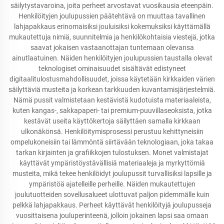
säilytystavaroina, joita perheet arvostavat vuosikausia eteenpäin.
Henkilöityjen joulupussien päätehtävä on muuttaa tavallinen
lahjapakkaus erinomaisiksi jouluisiksi kokemuksiksi käyttämällä
mukautettuja nimiä, suunnitelmia ja henkilökohtaisia viestejä, jotka
saavat jokaisen vastaanottajan tuntemaan olevansa
ainutlaatuinen. Näiden henkilöityjen joulupussien taustalla olevat
teknologiset ominaisuudet sisältävät edistyneet
digitaalitulostusmahdollisuudet, joissa käytetään kirkkaiden värien
säilyttäviä musteita ja korkean tarkkuuden kuvantamisjärjestelmiä.
Nämä pussit valmistetaan kestävistä kudotuista materiaaleista,
kuten kangas-, sakkapaperi- tai premium-puuvillaseoksista, jotka
kestävät useita käyttökertoja säilyttäen samalla kirkkaan
ulkonäkönsä. Henkilöitymisprosessi perustuu kehittyneisiin
ompelukoneisiin tai lämmöntä siirtävään teknologiaan, joka takaa
tarkan kirjainten ja grafiikkojen tulostuksen. Monet valmistajat
käyttävät ympäristöystävällisiä materiaaleja ja myrkyttömiä
musteita, mikä tekee henkilöidyt joulupussit turvallisiksi lapsille ja
ympäristöä ajatelleille perheille. Näiden mukautettujen
joulutuotteiden sovellusalueet ulottuvat paljon pidemmälle kuin
pelkkä lahjapakkaus. Perheet käyttävät henkilöityjä joulupusseja
vuosittaisena jouluperinteenä, jolloin jokainen lapsi saa omaan