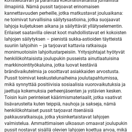
koristelutavan ja parantaa kokonaisvaltaista juhlallista
ilmapiiriä. Nämä pussit tarjoavat erinomaisen
kannettavuuden perheille, jotka matkustavat jouluaikana:
ne toimivat turvallisina säilytysastioina, jotka suojaavat
lahjoja kuljetuksen aikana ja säilyttävät yllätyselementin.
Erilaiset saatavilla olevat koot mahdollistavat eri kokoisten
lahjojen säilytyksen – pienistä sukka-astioiden täytteistä
suuriin lahjoihin – ja tarjoavat kattavia ratkaisuja
monimuotoisiin lahjoitustarpeisiin. Yritysjohtajat hyötyvät
henkilökohtaisista joulupukin pusseista ainutlaatuisina
markkinointityökaluina, jotka luovat kestäviä
brändivaikutelmia ja osoittavat asiakkaiden arvostusta.
Pussit toimivat keskustelunaiheina joulutapahtumissa,
mikä synnyttää positiivisia sosiaalisia vuorovaikutuksia ja
jaettuja kokemuksia perheenjäsenten ja ystävien kesken.
Toisin kuin perinteiset käärimismateriaalit, jotka vaativat
lisävarusteita kuten teippiä, nauhoja ja sakseja, nämä
henkilökohtaiset pussit tarjoavat itsenäisiä
pakkausratkaisuja, jotka yksinkertaistavat lahjojen
valmistelua. Ammattimaisen ulkoasun omaavat joulupukin
pussit nostavat sisällä olevien lahjojen koettua arvoa, mikä