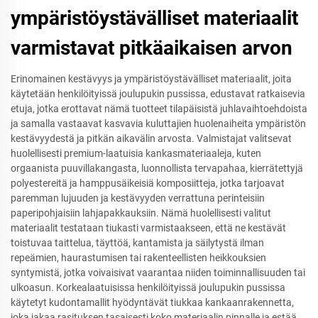
ympäristöystävälliset materiaalit
varmistavat pitkäaikaisen arvon
Erinomainen kestävyys ja ympäristöystävälliset materiaalit, joita
käytetään henkilöityissä joulupukin pussissa, edustavat ratkaisevia
etuja, jotka erottavat nämä tuotteet tilapäisistä juhlavaihtoehdoista
ja samalla vastaavat kasvavia kuluttajien huolenaiheita ympäristön
kestävyydestä ja pitkän aikavälin arvosta. Valmistajat valitsevat
huolellisesti premium-laatuisia kankasmateriaaleja, kuten
orgaanista puuvillakangasta, luonnollista tervapahaa, kierrätettyjä
polyestereitä ja hamppusäikeisiä komposiitteja, jotka tarjoavat
paremman lujuuden ja kestävyyden verrattuna perinteisiin
paperipohjaisiin lahjapakkauksiin. Nämä huolellisesti valitut
materiaalit testataan tiukasti varmistaakseen, että ne kestävät
toistuvaa taittelua, täyttöä, kantamista ja säilytystä ilman
repeämien, haurastumisen tai rakenteellisten heikkouksien
syntymistä, jotka voivaisivat vaarantaa niiden toiminnallisuuden tai
ulkoasun. Korkealaatuisissa henkilöityissä joulupukin pussissa
käytetyt kudontamallit hyödyntävät tiukkaa kankaanrakennetta,
joka jakaa rasituksen tasaisesti koko materiaalin pinnalle ja estää