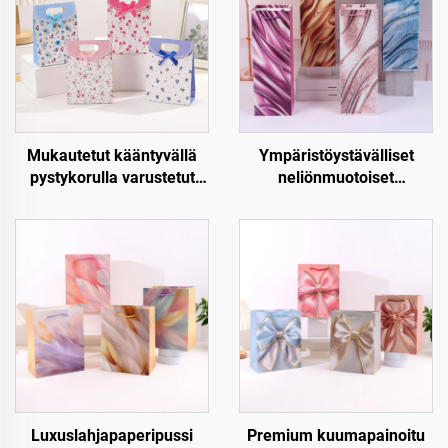
Mukautetut kääntyvällä
Ympäristöystävälliset
pystykorulla varustetut
neliönmuotoiset
paperiset lahjapussit –
joululahjapaperipussit –
Luxus, uudellen
Kraft-paperinen viini- ja
käytettävät ja täysin
pullojen pakkaus
mukautettavat
Luxuslahjapaperipussi
Premium kuumapainoitu