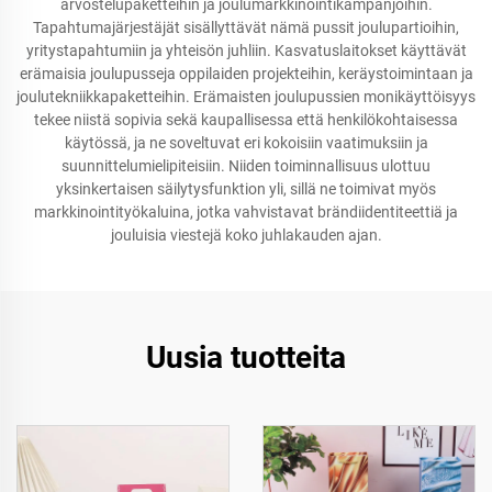
arvostelupaketteihin ja joulumarkkinointikampanjoihin.
Tapahtumajärjestäjät sisällyttävät nämä pussit joulupartioihin,
yritystapahtumiin ja yhteisön juhliin. Kasvatuslaitokset käyttävät
erämaisia joulupusseja oppilaiden projekteihin, keräystoimintaan ja
joulutekniikkapaketteihin. Erämaisten joulupussien monikäyttöisyys
tekee niistä sopivia sekä kaupallisessa että henkilökohtaisessa
käytössä, ja ne soveltuvat eri kokoisiin vaatimuksiin ja
suunnittelumielipiteisiin. Niiden toiminnallisuus ulottuu
yksinkertaisen säilytysfunktion yli, sillä ne toimivat myös
markkinointityökaluina, jotka vahvistavat brändiidentiteettiä ja
jouluisia viestejä koko juhlakauden ajan.
Uusia tuotteita