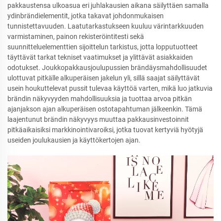
pakkaustensa ulkoasua eri juhlakausien aikana säilyttäen samalla
ydinbrändielementit, jotka takavat johdonmukaisen
tunnistettavuuden. Laatutarkastukseen kuuluu värintarkkuuden
varmistaminen, painon rekisteröintitesti sekä
suunnitteluelementtien sijoittelun tarkistus, jotta lopputuotteet
täyttävät tarkat tekniset vaatimukset ja ylittävät asiakkaiden
odotukset. Joukkopakkausjoulupussien brändäysmahdollisuudet
ulottuvat pitkälle alkuperäisen jakelun yli, sillä saajat säilyttävät
usein houkuttelevat pussit tulevaa käyttöä varten, mikä luo jatkuvia
brändin näkyvyyden mahdollisuuksia ja tuottaa arvoa pitkän
ajanjakson ajan alkuperäisen ostotapahtuman jälkeenkin. Tämä
laajentunut brändin näkyvyys muuttaa pakkausinvestoinnit
pitkäaikaisiksi markkinointivaroiksi, jotka tuovat kertyviä hyötyjä
useiden joulukausien ja käyttökertojen ajan.