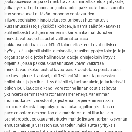
joulupusseissa tarjoavat merkittäviä toiminnallisia etuja yrityksille,
jotka pyrkivät optimoimaan joulukauden pakkauskulunsa samalla
kun varmistavat riittävän tarjonnan saatavuuden.
Tilavuuspohjaiset hinnoittelutasot tarjoavat huomattavia
kustannussäästöjä yksikköä kohden, ja nämä säästöt kasvavat
suhteellisesti tilattujen määrien mukana, mikä mahdollistaa
merkittävät budjettisäästöt välttämättömissä
pakkausmateriaaleissa. Nämä taloudelliset edut ovat erityisen
hyödyllisiä laajamittaisille toiminnoille, kausikauppojen toimijoille ja
organisaatioille, jotka hallinnoivat laajoja lahjajaoksiin liittyviä
ohjelmia, joissa pakkauskustannukset voivat vaikuttaa
merkittävästi kokonaistuottavuuteen. Eräostotapa poistaa usein
toistuvat pienet tilaukset, mikä vähentää hankintaprosessien
hallintakuluja ja niihin liittyviä käsittelykustannuksia, jotka kertyvät
pitkän joulukauden aikana. Varastonhallinnan edut sisältävät
yksinkertaisemmat varastohallintamenettelyt, vähemmän
monimutkaisen varastointijärjestelmän ja pienemmän riskin
toimituskatkoista huippukysynnän aikana, jolloin yksittäisten
pussien ostaminen saattaa olla mahdotonta tai liian kallista.
Standardoidut pakkausmäärittelyt mahdollistavat tarkan kysynnän
ennustamisen ja varaston suunnittelun, mikä auttaa yrityksiä
optimoimaan varastotilojen käyttöä ja vähentämään ylimääräisen