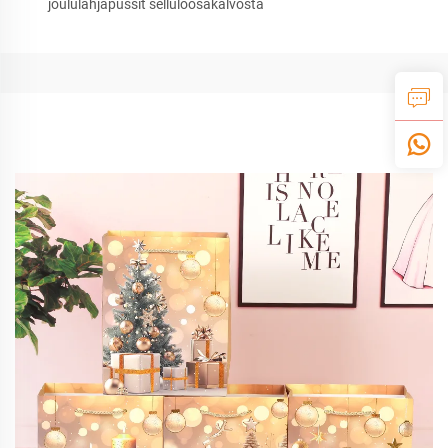
joululahjapussit selluloosakalvosta