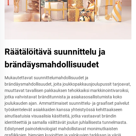
Räätälöitävä suunnittelu ja
brändäysmahdollisuudet
Mukautettavat suunnittelumahdollisuudet ja
brändäysmahdollisuudet, joita joukkopakkausjoulupussit tarjoavat,
muuttavat tavallisen pakkauksen tehokkaiksi markkinointivaroiksi,
jotka vahvistavat bränditunnista ja asiakasosallistumista koko
joulukauden ajan. Ammattimaiset suunnittelu- ja graafiset palvelut
työskentelevät asiakkaiden kanssa yhteistyössä kehittaakseen
ainutlaatuisia visuaalisia käsitteitä, jotka vastaavat brändin
identiteettiä ja samalla välittävät joulun juhlallisesta tunnelmasta.
Edistyneet painoteknologiat mahdollistavat monimutkaisten
grafiikkojen, hienojen kuvioitten ja valokuvien tarkkaan ja väriä