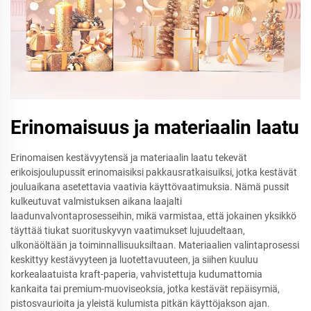
Erinomaisuus ja materiaalin laatu
Erinomaisen kestävyytensä ja materiaalin laatu tekevät
erikoisjoulupussit erinomaisiksi pakkausratkaisuiksi, jotka kestävät
jouluaikana asetettavia vaativia käyttövaatimuksia. Nämä pussit
kulkeutuvat valmistuksen aikana laajalti
laadunvalvontaprosesseihin, mikä varmistaa, että jokainen yksikkö
täyttää tiukat suorituskyvyn vaatimukset lujuudeltaan,
ulkonäöltään ja toiminnallisuuksiltaan. Materiaalien valintaprosessi
keskittyy kestävyyteen ja luotettavuuteen, ja siihen kuuluu
korkealaatuista kraft-paperia, vahvistettuja kudumattomia
kankaita tai premium-muoviseoksia, jotka kestävät repäisymiä,
pistosvaurioita ja yleistä kulumista pitkän käyttöjakson ajan.