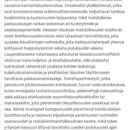
varaston kantamiskustannuksia. Ennakoidut yksikköhinnat, jotka
ovat luonteenomaisia erähinnoittelurakenteille, helpottavat tarkkaa
budjetointia ja kustannusten kirjaamista, mikä mahdollistaa
pakkauskulujen tarkan laskennan eri tuoteryhmille ja
asiakassegmenteille. Aikaisen tilauksen mahdollisuudet sisältävät
usein lisätilavuusalennuksia sekä takauksen hinnoittelusta, joka
suojelee kausihintojen vaihteluilta, joita pakkausmateriaalit yleensä
kohtaavat huippukysynnän aikana joulukauden aikana.
Laajamittaisesta ostamisesta aiheutuvat skaalatuotantoeffektit
ulottuvat myös kuljetus- ja käsittelykuluihin, sillä yhdistetyt
toimitukset vähentävät yksikköä kohden laskettuja
kuljetuskustannuksia ja yksittäisten tilausten täyttämiseen
tarvittavia pakkausmateriaaleja. Toimittajayhteistyöt, jotka
perustuvat johdonmukaisiin erätilauksiin, tuovat usein etuoikeuksia,
kuten ensisijaista tuotantosuunnittelua, pidennettyjä maksuehtoja
sekä pääsyä eksklusiivisiin suunnitteluvaihtoehtoihin tai
materiaaleihin, joita pienemmän tilaustilavuuden asiakkaat eivät
saa. Nämä strategiset kumppanuudet parantavat toimitusketjun
luotettavuutta ja tarjoavat kilpailuetuja parantuneen tuotteiden
saatavuuden ja räätälöintimahdollisuuksien kautta, mikä tukee
yrityksen kasvuun liittyviä tavoitteita useiden joulukausien ajan.