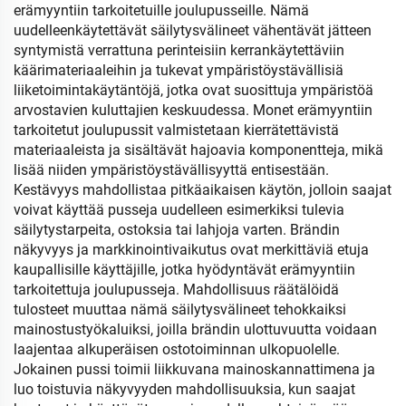
erämyyntiin tarkoitetuille joulupusseille. Nämä
uudelleenkäytettävät säilytysvälineet vähentävät jätteen
syntymistä verrattuna perinteisiin kerrankäytettäviin
käärimateriaaleihin ja tukevat ympäristöystävällisiä
liiketoimintakäytäntöjä, jotka ovat suosittuja ympäristöä
arvostavien kuluttajien keskuudessa. Monet erämyyntiin
tarkoitetut joulupussit valmistetaan kierrätettävistä
materiaaleista ja sisältävät hajoavia komponentteja, mikä
lisää niiden ympäristöystävällisyyttä entisestään.
Kestävyys mahdollistaa pitkäaikaisen käytön, jolloin saajat
voivat käyttää pusseja uudelleen esimerkiksi tulevia
säilytystarpeita, ostoksia tai lahjoja varten. Brändin
näkyvyys ja markkinointivaikutus ovat merkittäviä etuja
kaupallisille käyttäjille, jotka hyödyntävät erämyyntiin
tarkoitettuja joulupusseja. Mahdollisuus räätälöidä
tulosteet muuttaa nämä säilytysvälineet tehokkaiksi
mainostustyökaluiksi, joilla brändin ulottuvuutta voidaan
laajentaa alkuperäisen ostotoiminnan ulkopuolelle.
Jokainen pussi toimii liikkuvana mainoskannattimena ja
luo toistuvia näkyvyyden mahdollisuuksia, kun saajat