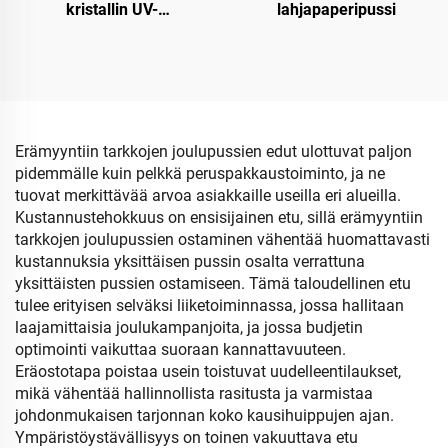
kristallin UV-
lahjapaperipussi
pintakäsittelyllä
Erämyyntiin tarkkojen joulupussien edut ulottuvat paljon
pidemmälle kuin pelkkä peruspakkaustoiminto, ja ne
tuovat merkittävää arvoa asiakkaille useilla eri alueilla.
Kustannustehokkuus on ensisijainen etu, sillä erämyyntiin
tarkkojen joulupussien ostaminen vähentää huomattavasti
kustannuksia yksittäisen pussin osalta verrattuna
yksittäisten pussien ostamiseen. Tämä taloudellinen etu
tulee erityisen selväksi liiketoiminnassa, jossa hallitaan
laajamittaisia joulukampanjoita, ja jossa budjetin
optimointi vaikuttaa suoraan kannattavuuteen.
Eräostotapa poistaa usein toistuvat uudelleentilaukset,
mikä vähentää hallinnollista rasitusta ja varmistaa
johdonmukaisen tarjonnan koko kausihuippujen ajan.
Ympäristöystävällisyys on toinen vakuuttava etu