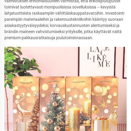
valmistuksen erinomaisuuteen varmistaa, että erikoisjoulupussit
toimivat luotettavasti monipuolisissa sovelluksissa – kevyistä
lahjatuotteista raskaampiin vähittäiskauppatavaroihin. Investointi
parempiin materiaaleihin ja rakennustekniikoihin kääntyy suoraan
asiakastyytyväisyydeksi, korvauskustannusten alentumiseksi ja
brändin maineen vahvistumiseksi yrityksille, jotka käyttävät näitä
premium-pakkausratkaisuja joulutoiminnassaan.