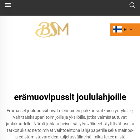
FI
erämuovipussit joululahjoille
Erämaiset joulupussit ovat olennainen pakkausratkaisu yrityksille,
vähittäiskaupan toimijoille ja yksilöille, jotka valmistautuvat
juhlakaudelle. Nämä juhla-aiheiset säilytysvälineet täyttävät useita
tarkoituksia: ne toimivat vaihtoehtona lahjapaperille sekä mainos-
ja edistämistavaroiden kuljetusvälineinä, mikä tekee niistä