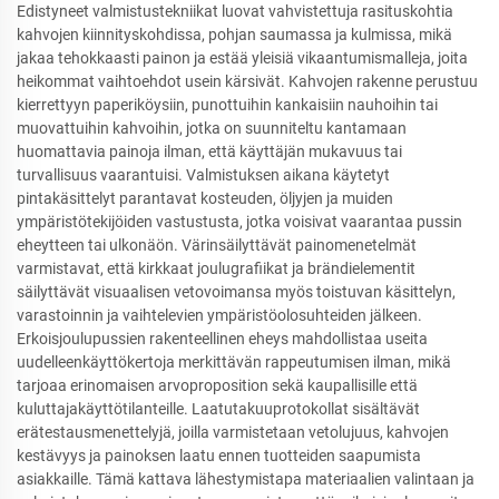
Edistyneet valmistustekniikat luovat vahvistettuja rasituskohtia
kahvojen kiinnityskohdissa, pohjan saumassa ja kulmissa, mikä
jakaa tehokkaasti painon ja estää yleisiä vikaantumismalleja, joita
heikommat vaihtoehdot usein kärsivät. Kahvojen rakenne perustuu
kierrettyyn paperiköysiin, punottuihin kankaisiin nauhoihin tai
muovattuihin kahvoihin, jotka on suunniteltu kantamaan
huomattavia painoja ilman, että käyttäjän mukavuus tai
turvallisuus vaarantuisi. Valmistuksen aikana käytetyt
pintakäsittelyt parantavat kosteuden, öljyjen ja muiden
ympäristötekijöiden vastustusta, jotka voisivat vaarantaa pussin
eheytteen tai ulkonäön. Värinsäilyttävät painomenetelmät
varmistavat, että kirkkaat joulugrafiikat ja brändielementit
säilyttävät visuaalisen vetovoimansa myös toistuvan käsittelyn,
varastoinnin ja vaihtelevien ympäristöolosuhteiden jälkeen.
Erkoisjoulupussien rakenteellinen eheys mahdollistaa useita
uudelleenkäyttökertoja merkittävän rappeutumisen ilman, mikä
tarjoaa erinomaisen arvoproposition sekä kaupallisille että
kuluttajakäyttötilanteille. Laatutakuuprotokollat sisältävät
erätestausmenettelyjä, joilla varmistetaan vetolujuus, kahvojen
kestävyys ja painoksen laatu ennen tuotteiden saapumista
asiakkaille. Tämä kattava lähestymistapa materiaalien valintaan ja