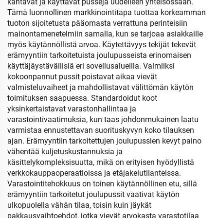
kantavat ja käyttävät pusseja uudelleen yhteisössään.
Tämä luonnollinen markkinointitapa tuottaa korkeamman
tuoton sijoitetusta pääomasta verrattuna perinteisiin
mainontamenetelmiin samalla, kun se tarjoaa asiakkaille
myös käytännöllistä arvoa. Käytettävyys tekijät tekevät
erämyyntiin tarkoitetuista joulupusseista erinomaisen
käyttäjäystävällisiä eri sovellusalueilla. Valmiiksi
kokoonpannut pussit poistavat aikaa vievät
valmisteluvaiheet ja mahdollistavat välittömän käytön
toimituksen saapuessa. Standardoidut koot
yksinkertaistavat varastonhallintaa ja
varastointivaatimuksia, kun taas johdonmukainen laatu
varmistaa ennustettavan suorituskyvyn koko tilauksen
ajan. Erämyyntiin tarkoitettujen joulupussien kevyt paino
vähentää kuljetuskustannuksia ja
käsittelykompleksisuutta, mikä on erityisen hyödyllistä
verkkokauppaoperaatioissa ja etäjakelutilanteissa.
Varastointitehokkuus on toinen käytännöllinen etu, sillä
erämyyntiin tarkoitetut joulupussit vaativat käytön
ulkopuolella vähän tilaa, toisin kuin jäykät
pakkausvaihtoehdot, jotka vievät arvokasta varastotilaa