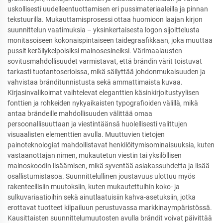
uskollisesti uudelleentuottamisen eri pussimateriaaleilla ja pinnan
tekstuurilla. Mukauttamisprosessi ottaa huomioon laajan kirjon
suunnittelun vaatimuksia – yksinkertaisesta logon sijoittelusta
monitasoiseen kokonaispintaiseen taidegraafikkaan, joka muuttaa
pussit keräilykelpoisiksi mainosesineiksi. Värimaalausten
sovitusmahdollisuudet varmistavat, että brändin värit toistuvat
tarkasti tuotantoserioissa, mikä säilyttää johdonmukaisuuden ja
vahvistaa bränditunnistusta sekä ammattimaista kuvaa.
Kirjasinvalikoimat vaihtelevat eleganttien käsinkirjoitustyylisen
fonttien ja rohkeiden nykyaikaisten typografioiden välillä, mikä
antaa brändeille mahdollisuuden välittää omaa
persoonallisuuttaan ja viestintäänsä huolellisesti valittujen
visuaalisten elementtien avulla. Muuttuvien tietojen
painoteknologiat mahdollistavat henkilöitymisominaisuuksia, kuten
vastaanottajan nimen, mukautetun viestin tai yksilöllisen
mainoskoodin lisäämisen, mikä syventää asiakassuhdetta ja lisää
osallistumistasoa. Suunnittelullinen joustavuus ulottuu myös
rakenteellisiin muutoksiin, kuten mukautettuihin koko- ja
sulkuvariaatioihin sekä ainutlaatuisiin kahva-asetuksiin, jotka
erottavat tuotteet kilpailuun perustuvassa markkinaympäristössä.
Kausittaisten suunnittelumuutosten avulla brändit voivat päivittää