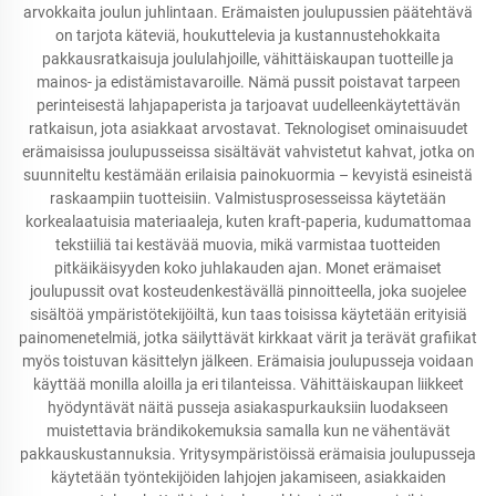
arvokkaita joulun juhlintaan. Erämaisten joulupussien päätehtävä
on tarjota käteviä, houkuttelevia ja kustannustehokkaita
pakkausratkaisuja joululahjoille, vähittäiskaupan tuotteille ja
mainos- ja edistämistavaroille. Nämä pussit poistavat tarpeen
perinteisestä lahjapaperista ja tarjoavat uudelleenkäytettävän
ratkaisun, jota asiakkaat arvostavat. Teknologiset ominaisuudet
erämaisissa joulupusseissa sisältävät vahvistetut kahvat, jotka on
suunniteltu kestämään erilaisia painokuormia – kevyistä esineistä
raskaampiin tuotteisiin. Valmistusprosesseissa käytetään
korkealaatuisia materiaaleja, kuten kraft-paperia, kudumattomaa
tekstiiliä tai kestävää muovia, mikä varmistaa tuotteiden
pitkäikäisyyden koko juhlakauden ajan. Monet erämaiset
joulupussit ovat kosteudenkestävällä pinnoitteella, joka suojelee
sisältöä ympäristötekijöiltä, kun taas toisissa käytetään erityisiä
painomenetelmiä, jotka säilyttävät kirkkaat värit ja terävät grafiikat
myös toistuvan käsittelyn jälkeen. Erämaisia joulupusseja voidaan
käyttää monilla aloilla ja eri tilanteissa. Vähittäiskaupan liikkeet
hyödyntävät näitä pusseja asiakaspurkauksiin luodakseen
muistettavia brändikokemuksia samalla kun ne vähentävät
pakkauskustannuksia. Yritysympäristöissä erämaisia joulupusseja
käytetään työntekijöiden lahjojen jakamiseen, asiakkaiden