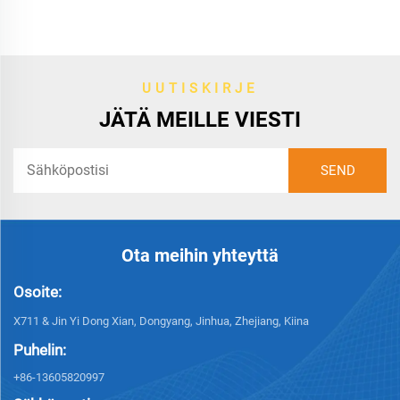
UUTISKIRJE
JÄTÄ MEILLE VIESTI
Ota meihin yhteyttä
Osoite:
X711 & Jin Yi Dong Xian, Dongyang, Jinhua, Zhejiang, Kiina
Puhelin:
+86-13605820997