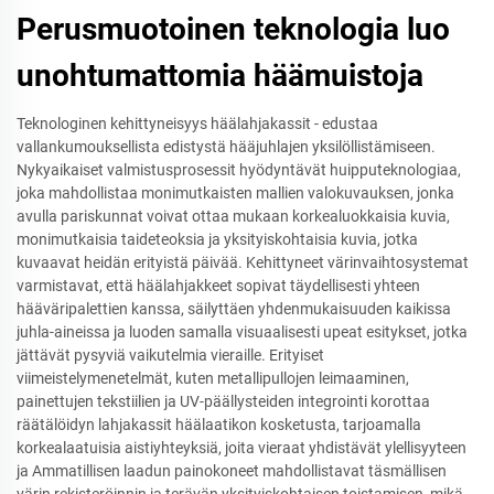
Perusmuotoinen teknologia luo
unohtumattomia häämuistoja
Teknologinen kehittyneisyys häälahjakassit - edustaa
vallankumouksellista edistystä hääjuhlajen yksilöllistämiseen.
Nykyaikaiset valmistusprosessit hyödyntävät huipputeknologiaa,
joka mahdollistaa monimutkaisten mallien valokuvauksen, jonka
avulla pariskunnat voivat ottaa mukaan korkealuokkaisia kuvia,
monimutkaisia taideteoksia ja yksityiskohtaisia kuvia, jotka
kuvaavat heidän erityistä päivää. Kehittyneet värinvaihtosystemat
varmistavat, että häälahjakkeet sopivat täydellisesti yhteen
hääväripalettien kanssa, säilyttäen yhdenmukaisuuden kaikissa
juhla-aineissa ja luoden samalla visuaalisesti upeat esitykset, jotka
jättävät pysyviä vaikutelmia vieraille. Erityiset
viimeistelymenetelmät, kuten metallipullojen leimaaminen,
painettujen tekstiilien ja UV-päällysteiden integrointi korottaa
räätälöidyn lahjakassit häälaatikon kosketusta, tarjoamalla
korkealaatuisia aistiyhteyksiä, joita vieraat yhdistävät ylellisyyteen
ja Ammatillisen laadun painokoneet mahdollistavat täsmällisen
värin rekisteröinnin ja terävän yksityiskohtaisen toistamisen, mikä