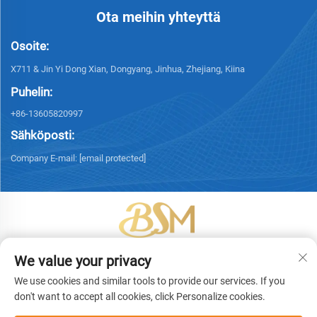
Ota meihin yhteyttä
Osoite:
X711 & Jin Yi Dong Xian, Dongyang, Jinhua, Zhejiang, Kiina
Puhelin:
+86-13605820997
Sähköposti:
Company E-mail:
[email protected]
Tekijänoikeus © 2026 Yiwu Bingsheng Packaging Technology Co., Ltd.
We value your privacy
Kaikki oikeudet pidätetään. -
Tietosuojakäytäntö
We use cookies and similar tools to provide our services. If you
don't want to accept all cookies, click Personalize cookies.