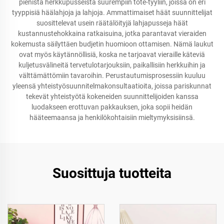
pienistä herkkupusseista suurempiin tote-tyyliin, joissa on eri
tyyppisiä häälahjoja ja lahjoja. Ammattimaiset häät suunnittelijat
suosittelevat usein räätälöityjä lahjapusseja häät
kustannustehokkaina ratkaisuina, jotka parantavat vieraiden
kokemusta säilyttäen budjetin huomioon ottamisen. Nämä laukut
ovat myös käytännöllisiä, koska ne tarjoavat vieraille käteviä
kuljetusvälineitä tervetulotarjouksiin, paikallisiin herkkuihin ja
välttämättömiin tavaroihin. Perustautumisprosessiin kuuluu
yleensä yhteistyösuunnitelmakonsultaatioita, joissa pariskunnat
tekevät yhteistyötä kokeneiden suunnittelijoiden kanssa
luodakseen erottuvan pakkauksen, joka sopii heidän
hääteemaansa ja henkilökohtaisiin mieltymyksisiinsä.
Suosittuja tuotteita