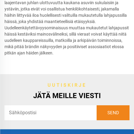
laajentavan juhlan ulottuvuutta kaukana asuviin sukulaisiin ja
ystäviin, jotka eivät voi osallistua henkilökohtaisesti, jakamalla
häihin liittyvää iloa huolellisesti valituilla mukautetulla lahjapussilla
häissä, joka yhdistää maantieteellisiä etäisyyksiä.
Uudelleenkäytettävyysominaisuus muuttaa mukautetut lahjapussit
häissä kestäviksi mainosvälineiksi, sillä vieraat voivat käyttää niitä
uudelleen kauppareissuilla, matkoilla ja arkipäivän toiminnoissa,
mikä pitää brändin näkyvyyden ja positiiviset assosiaatiot elossa
pitkän ajan häiden jälkeen.
UUTISKIRJE
JÄTÄ MEILLE VIESTI