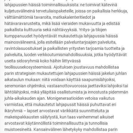
lahjapussien häissä toiminnallisuuksista: ne toimivat kätevinä
kuljetusvälineinä tervetuliaispaketeille, joissa on paikallisia herkkuja,
välttämättömiä tavaroita, matkakalenteritiedot ja
hätävaravarusteita, mikä lisää vieraiden mukavuutta ja edistää
paikallista kulttuuria sekä nähtävyyksiä. Yritys- ja tilojen
kumppanuudet hyödyntävät mukautettuja lahjapussia häissä
mainosvälineenä, jolla esitellään palveluntarjoajien palveluita,
ravintolasuositukset ja paikallisten yritysten tarjoamia tuotteita ja
palveluita, luoden verkkoutumismahdollisuuksia, jotka hyödyttävät
useita sidosryhmiä koko häihin liittyvässä
teollisuusekosysteemissä. Ajoituksen joustavuus mahdollistaa
parin strategisen mukautettujen lahjapussien häissä jakelun juhlan
aikataulun mukaan: niitä voidaan käyttää saapumislähjoiksi,
seremonian ohjelmiksi, vastaanottovuorossa jaettaviksi lahjoiksi tai
lähtölähjoiksi, mikä ylläpitää osallistumista ja innostusta pidemmän
juhla-aikakauden ajan. Monigeneraatioiden vetoisa vaikutus
varmistaa, että mukautetut lahjapussit häissä puhuttavat eri
ikäryhmiä – lapset arvostavat värikkäitä suunnitteluita ja
makeispakkausten säilytystä, kun taas vanhemmat aikuiset
arvostavat käytännöllistä toiminnallisuutta ja tunnollisia
muistoesineitä. Kansainvälinen lähetykyky mahdollistaa parin