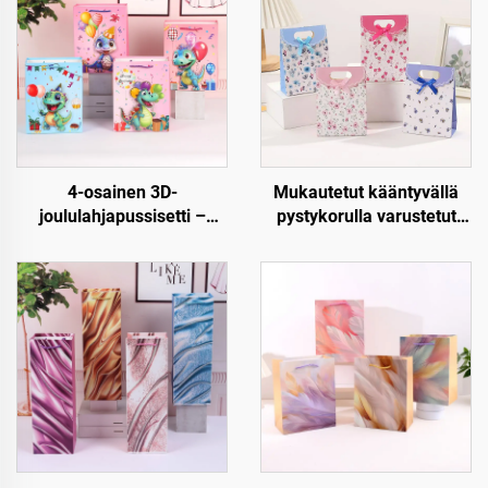
4-osainen 3D-
Mukautetut kääntyvällä
joululahjapussisetti –
pystykorulla varustetut
Premium joulupakkaus
paperiset lahjapussit –
vähittäiskauppaan ja
Luxus, uudellen
lahjoitukseen
käytettävät ja täysin
mukautettavat