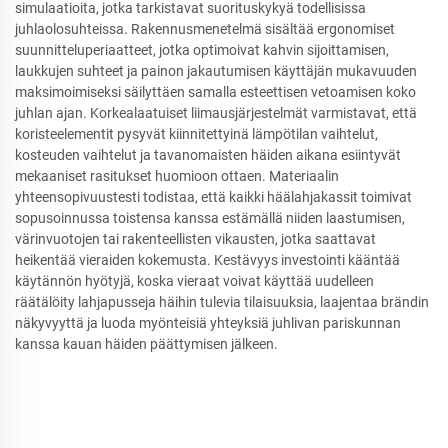
simulaatioita, jotka tarkistavat suorituskykyä todellisissa
juhlaolosuhteissa. Rakennusmenetelmä sisältää ergonomiset
suunnitteluperiaatteet, jotka optimoivat kahvin sijoittamisen,
laukkujen suhteet ja painon jakautumisen käyttäjän mukavuuden
maksimoimiseksi säilyttäen samalla esteettisen vetoamisen koko
juhlan ajan. Korkealaatuiset liimausjärjestelmät varmistavat, että
koristeelementit pysyvät kiinnitettyinä lämpötilan vaihtelut,
kosteuden vaihtelut ja tavanomaisten häiden aikana esiintyvät
mekaaniset rasitukset huomioon ottaen. Materiaalin
yhteensopivuustesti todistaa, että kaikki häälahjakassit toimivat
sopusoinnussa toistensa kanssa estämällä niiden laastumisen,
värinvuotojen tai rakenteellisten vikausten, jotka saattavat
heikentää vieraiden kokemusta. Kestävyys investointi kääntää
käytännön hyötyjä, koska vieraat voivat käyttää uudelleen
räätälöity lahjapusseja häihin tulevia tilaisuuksia, laajentaa brändin
näkyvyyttä ja luoda myönteisiä yhteyksiä juhlivan pariskunnan
kanssa kauan häiden päättymisen jälkeen.