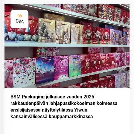
08
Dec
BSM Packaging julkaisee vuoden 2025
rakkaudenpäivän lahjapussikokoelman kolmessa
ensisijaisessa näyttelytilassa Yiwun
kansainvälisessä kauppamarkkinassa