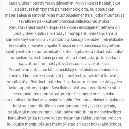
kauan juhlan päättymisen jälkeenkin. Nykyaikaiset häälahjakot
sisältävät kehittyneitä paineteknologioita, huippuluokan
materiaaleja ja innovatiivisia muotoiluelementtejä, jotka muuntavat
tavallisen pakkauksen poikkeukselliseksi muistoksi.
Perustavanlaatuisten lahjakassikkojen ensisijainen tehtävä on
luoda yhteenkuuluva brändäys häätapahtumiin tarjoamalla
samalla käytännöllisiä varastointiratkaisuja vieraiden palveluksille,
herkkuille ja pienille lahjoille. Näissä erikoispusseissa käytetään
kehittyneitä tulostustekniikoita, kuten digitaalista tulostusta, folio-
tampelointia, emboosia ja ruudullista tulostusta, jotta voidaan
saavuttaa hämmästyttäviä visuaalisia vaikutuksia.
Perustavanlaatuisten lahjakassikkojen teknisiin ominaisuuksiin
kuuluvat kosteuteen kestävät pinnoitteet, vahvistetut kahvat ja
ympäristöystävälliset materiaalit, jotka varmistavat kestävyyden
koko tapahtuman ajan. Sovellukset ulottuvat perinteisten häät
seremoniat mukaan sitoutumisjuhlien, morsiamen suihkut,
harjoitukset illalliset ja vuosipäiväjuhla. Perustavanlaiset lahjakassit
häät voidaan räätälöidä vastaamaan tiettyjä väriohjelmia,
sisällyttää monogrammit, häät päivämäärät, tai merkitykselliset
lainaukset, jotka resonoivat pariskunnan rakkaustarina. Näiden
laukkujen monipuolisuus mahdollistaa erilaiset kokovaihtoehdot,