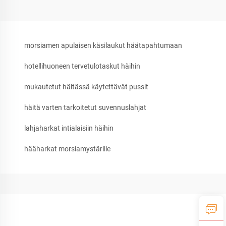
morsiamen apulaisen käsilaukut häätapahtumaan
hotellihuoneen tervetulotaskut häihin
mukautetut häitässä käytettävät pussit
häitä varten tarkoitetut suvennuslahjat
lahjaharkat intialaisiin häihin
hääharkat morsiamystärille