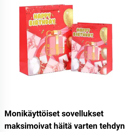
Monikäyttöiset sovellukset
maksimoivat häitä varten tehdyn