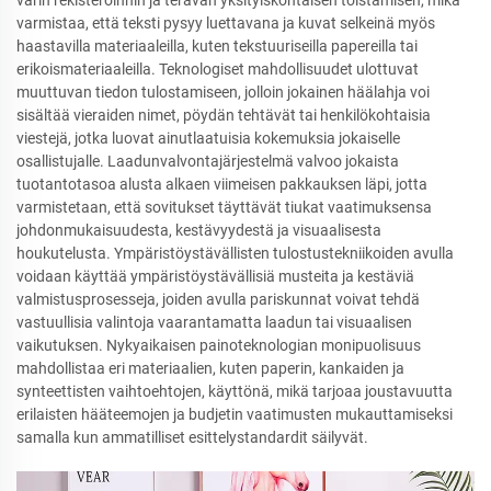
varmistaa, että teksti pysyy luettavana ja kuvat selkeinä myös
haastavilla materiaaleilla, kuten tekstuuriseilla papereilla tai
erikoismateriaaleilla. Teknologiset mahdollisuudet ulottuvat
muuttuvan tiedon tulostamiseen, jolloin jokainen häälahja voi
sisältää vieraiden nimet, pöydän tehtävät tai henkilökohtaisia
viestejä, jotka luovat ainutlaatuisia kokemuksia jokaiselle
osallistujalle. Laadunvalvontajärjestelmä valvoo jokaista
tuotantotasoa alusta alkaen viimeisen pakkauksen läpi, jotta
varmistetaan, että sovitukset täyttävät tiukat vaatimuksensa
johdonmukaisuudesta, kestävyydestä ja visuaalisesta
houkutelusta. Ympäristöystävällisten tulostustekniikoiden avulla
voidaan käyttää ympäristöystävällisiä musteita ja kestäviä
valmistusprosesseja, joiden avulla pariskunnat voivat tehdä
vastuullisia valintoja vaarantamatta laadun tai visuaalisen
vaikutuksen. Nykyaikaisen painoteknologian monipuolisuus
mahdollistaa eri materiaalien, kuten paperin, kankaiden ja
synteettisten vaihtoehtojen, käyttönä, mikä tarjoaa joustavuutta
erilaisten hääteemojen ja budjetin vaatimusten mukauttamiseksi
samalla kun ammatilliset esittelystandardit säilyvät.