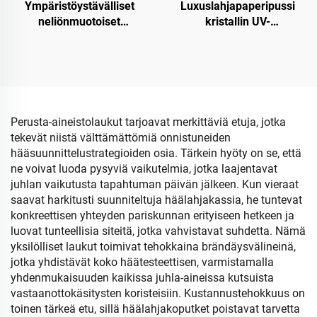
Ympäristöystävälliset
Luxuslahjapaperipussi
neliönmuotoiset
kristallin UV-
joululahjapaperipussit –
pintakäsittelyllä
Kraft-paperinen viini- ja
pullojen pakkaus
Perusta-aineistolaukut tarjoavat merkittäviä etuja, jotka
tekevät niistä välttämättömiä onnistuneiden
hääsuunnittelustrategioiden osia. Tärkein hyöty on se, että
ne voivat luoda pysyviä vaikutelmia, jotka laajentavat
juhlan vaikutusta tapahtuman päivän jälkeen. Kun vieraat
saavat harkitusti suunniteltuja häälahjakassia, he tuntevat
konkreettisen yhteyden pariskunnan erityiseen hetkeen ja
luovat tunteellisia siteitä, jotka vahvistavat suhdetta. Nämä
yksilölliset laukut toimivat tehokkaina brändäysvälineinä,
jotka yhdistävät koko häätesteettisen, varmistamalla
yhdenmukaisuuden kaikissa juhla-aineissa kutsuista
vastaanottokäsitysten koristeisiin. Kustannustehokkuus on
toinen tärkeä etu, sillä häälahjakoputket poistavat tarvetta