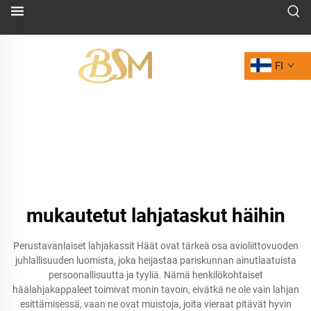
FI
mukautetut lahjataskut häihin
Perustavanlaiset lahjakassit Häät ovat tärkeä osa avioliittovuoden
juhlallisuuden luomista, joka heijastaa pariskunnan ainutlaatuista
persoonallisuutta ja tyyliä. Nämä henkilökohtaiset
häälahjakappaleet toimivat monin tavoin, eivätkä ne ole vain lahjan
esittämisessä, vaan ne ovat muistoja, joita vieraat pitävät hyvin