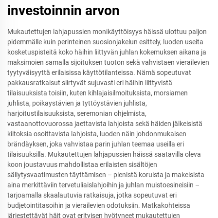
investoinnin arvon
Mukautettujen lahjapussien monikäyttöisyys häissä ulottuu paljon
pidemmälle kuin perinteinen suosionjakelun esittely, luoden useita
kosketuspisteitä koko häihin liittyvän juhlan kokemuksen aikana ja
maksimoien samalla sijoituksen tuoton sekä vahvistaen vierailevien
tyytyväisyyttä erilaisissa käyttötilanteissa. Nämä sopeutuvat
pakkausratkaisut siirtyvät sujuvasti eri häihin liittyvistä
tilaisuuksista toisiin, kuten kihlajaisilmoituksista, morsiamen
juhlista, poikaystävien ja tyttöystävien juhlista,
harjoitustilaisuuksista, seremonian ohjelmista,
vastaanottovuorossa jaettavista lahjoista sekä häiden jälkeisistä
kiitoksia osoittavista lahjoista, luoden näin johdonmukaisen
brändäyksen, joka vahvistaa parin juhlan teemaa useilla eri
tilaisuuksilla. Mukautettujen lahjapussien häissä saatavilla oleva
koon joustavuus mahdollistaa erilaisten sisältöjen
säilytysvaatimusten täyttämisen – pienistä koruista ja makeisista
aina merkittäviin tervetuliaislahjoihin ja juhlan muistoesineisiin –
tarjoamalla skaalautuvia ratkaisuja, jotka sopeutuvat eri
budjetointitasoihin ja vierailevien odotuksiin. Matkakohteissa
järjestettävät häit ovat erityisen hyötyneet mukautettujen