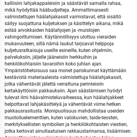
kalliisiin lahjakappaleisiin ja säästävät samalla rahaa,
mikä hyödyttää hääbudjetteja. Ammattimaisesti
valmistettujen häälahjakassit varmistavat, että sisältö
säilyy suojattuna kuljetuksen ja käsittelyn aikana, mikä
estää arvokkaiden häälahjojen ja -muistojen
vahingoittumisen. Käytännöllisyys ulottuu vieraiden
mukavuuteen, sillä nämä laukut tarjoavat helppoja
kuljetusratkaisuja useille esineille, kuten ohjelmiin,
palveluksiin, jäljelle jääneisiin herkkuihin ja
henkilökohtaisiin tavaroihin koko juhlan ajan.
Ympäristötietoisuus saa monet pariskunnat käyttämään
kestävistä materiaaleista valmistettuja häälahjakassit,
jotka vähentävät jätettä verrattuna perinteisiin
kertakäyttöisiin pakkauksiin. Ajan säästämisen hyödyt
tulevat ilmi häävalmisteluvaiheessa, kun häälahjakkeet
helpottavat lahjakäsittelyä ja vähentävät viime hetken
pakkausrasitusta. Monipuolisuus mahdollistaa useiden
muotoiluelementtien, kuten valokuvien, taide-teosten,
merkityksellisten symbolien ja henkilökohtaisten viestien,
jotka kertovat ainutlaatuisen rakkaustarinansa, lisäämisen.