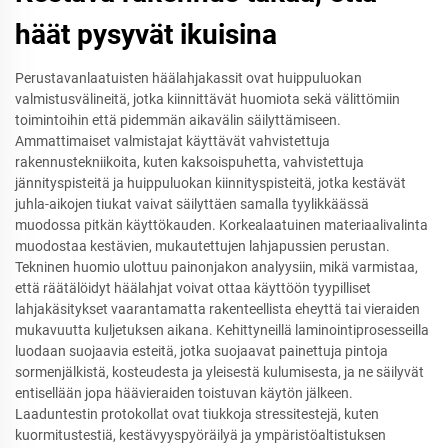
häät pysyvät ikuisina
Perustavanlaatuisten häälahjakassit ovat huippuluokan
valmistusvälineitä, jotka kiinnittävät huomiota sekä välittömiin
toimintoihin että pidemmän aikavälin säilyttämiseen.
Ammattimaiset valmistajat käyttävät vahvistettuja
rakennustekniikoita, kuten kaksoispuhetta, vahvistettuja
jännityspisteitä ja huippuluokan kiinnityspisteitä, jotka kestävät
juhla-aikojen tiukat vaivat säilyttäen samalla tyylikkäässä
muodossa pitkän käyttökauden. Korkealaatuinen materiaalivalinta
muodostaa kestävien, mukautettujen lahjapussien perustan.
Tekninen huomio ulottuu painonjakon analyysiin, mikä varmistaa,
että räätälöidyt häälahjat voivat ottaa käyttöön tyypilliset
lahjakäsitykset vaarantamatta rakenteellista eheyttä tai vieraiden
mukavuutta kuljetuksen aikana. Kehittyneillä laminointiprosesseilla
luodaan suojaavia esteitä, jotka suojaavat painettuja pintoja
sormenjälkistä, kosteudesta ja yleisestä kulumisesta, ja ne säilyvät
entisellään jopa häävieraiden toistuvan käytön jälkeen.
Laaduntestin protokollat ovat tiukkoja stressitestejä, kuten
kuormitustestiä, kestävyyspyöräilyä ja ympäristöaltistuksen