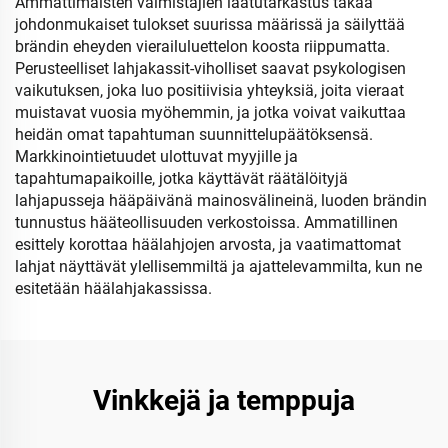
Ammattimaisten valmistajien laatutarkastus takaa
johdonmukaiset tulokset suurissa määrissä ja säilyttää
brändin eheyden vierailuluettelon koosta riippumatta.
Perusteelliset lahjakassit-viholliset saavat psykologisen
vaikutuksen, joka luo positiivisia yhteyksiä, joita vieraat
muistavat vuosia myöhemmin, ja jotka voivat vaikuttaa
heidän omat tapahtuman suunnittelupäätöksensä.
Markkinointietuudet ulottuvat myyjille ja
tapahtumapaikoille, jotka käyttävät räätälöityjä
lahjapusseja hääpäivänä mainosvälineinä, luoden brändin
tunnustus hääteollisuuden verkostoissa. Ammatillinen
esittely korottaa häälahjojen arvosta, ja vaatimattomat
lahjat näyttävät ylellisemmiltä ja ajattelevammilta, kun ne
esitetään häälahjakassissa.
Vinkkejä ja temppuja