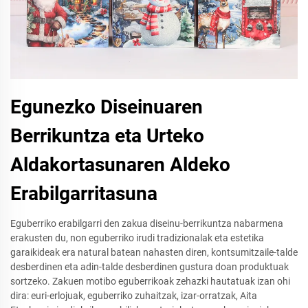
Egunezko Diseinuaren
Berrikuntza eta Urteko
Aldakortasunaren Aldeko
Erabilgarritasuna
Eguberriko erabilgarri den zakua diseinu-berrikuntza nabarmena
erakusten du, non eguberriko irudi tradizionalak eta estetika
garaikideak era natural batean nahasten diren, kontsumitzaile-talde
desberdinen eta adin-talde desberdinen gustura doan produktuak
sortzeko. Zakuen motibo eguberrikoak zehazki hautatuak izan ohi
dira: euri-erlojuak, eguberriko zuhaitzak, izar-orratzak, Aita