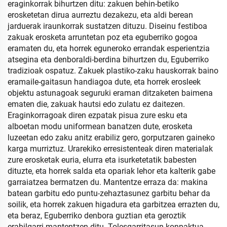
eraginkorrak bihurtzen ditu: zakuen behin-betiko
erosketetan dirua aurreztu dezakezu, eta aldi berean
jarduerak iraunkorrak sustatzen dituzu. Diseinu festiboa
zakuak erosketa arruntetan poz eta eguberriko gogoa
eramaten du, eta horrek eguneroko errandak esperientzia
atsegina eta denboraldi-berdina bihurtzen du, Eguberriko
tradizioak ospatuz. Zakuek plastiko-zaku hauskorrak baino
eramaile-gaitasun handiagoa dute, eta horrek erosleek
objektu astunagoak seguruki eraman ditzaketen baimena
ematen die, zakuak hautsi edo zulatu ez daitezen.
Eraginkorragoak diren ezpatak pisua zure esku eta
alboetan modu uniformean banatzen dute, erosketa
luzeetan edo zaku anitz erabiliz gero, gorputzaren gaineko
karga murriztuz. Urarekiko erresistenteak diren materialak
zure erosketak euria, elurra eta isurketetatik babesten
dituzte, eta horrek salda eta opariak lehor eta kalterik gabe
garraiatzea bermatzen du. Mantentze erraza da: makina
batean garbitu edo puntu-zehaztasunez garbitu behar da
soilik, eta horrek zakuen higadura eta garbitzea errazten du,
eta beraz, Eguberriko denbora guztian eta geroztik
erabilgarri mantentzen ditu. Tolesgarritasun konpaktua