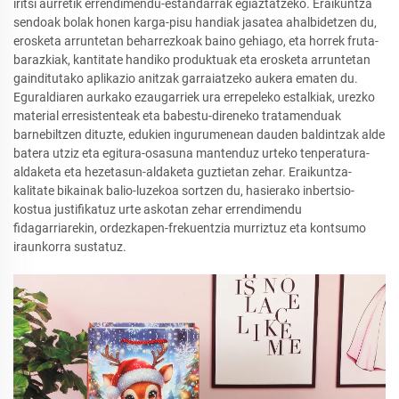
iritsi aurretik errendimendu-estandarrak egiaztatzeko. Eraikuntza
sendoak bolak honen karga-pisu handiak jasatea ahalbidetzen du,
erosketa arruntetan beharrezkoak baino gehiago, eta horrek fruta-
barazkiak, kantitate handiko produktuak eta erosketa arruntetan
gainditutako aplikazio anitzak garraiatzeko aukera ematen du.
Eguraldiaren aurkako ezaugarriek ura errepeleko estalkiak, urezko
material erresistenteak eta babestu-direneko tratamenduak
barnebiltzen dituzte, edukien ingurumenean dauden baldintzak alde
batera utziz eta egitura-osasuna mantenduz urteko tenperatura-
aldaketa eta hezetasun-aldaketa guztietan zehar. Eraikuntza-
kalitate bikainak balio-luzekoa sortzen du, hasierako inbertsio-
kostua justifikatuz urte askotan zehar errendimendu
fidagarriarekin, ordezkapen-frekuentzia murriztuz eta kontsumo
iraunkorra sustatuz.