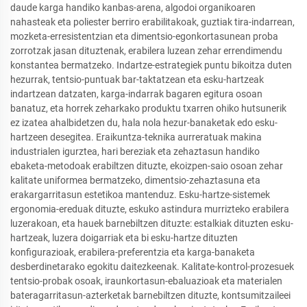
daude karga handiko kanbas-arena, algodoi organikoaren
nahasteak eta poliester berriro erabilitakoak, guztiak tira-indarrean,
mozketa-erresistentzian eta dimentsio-egonkortasunean proba
zorrotzak jasan dituztenak, erabilera luzean zehar errendimendu
konstantea bermatzeko. Indartze-estrategiek puntu bikoitza duten
hezurrak, tentsio-puntuak bar-taktatzean eta esku-hartzeak
indartzean datzaten, karga-indarrak bagaren egitura osoan
banatuz, eta horrek zeharkako produktu txarren ohiko hutsunerik
ez izatea ahalbidetzen du, hala nola hezur-banaketak edo esku-
hartzeen desegitea. Eraikuntza-teknika aurreratuak makina
industrialen igurztea, hari bereziak eta zehaztasun handiko
ebaketa-metodoak erabiltzen dituzte, ekoizpen-saio osoan zehar
kalitate uniformea bermatzeko, dimentsio-zehaztasuna eta
erakargarritasun estetikoa mantenduz. Esku-hartze-sistemek
ergonomia-ereduak dituzte, eskuko astindura murrizteko erabilera
luzerakoan, eta hauek barnebiltzen dituzte: estalkiak dituzten esku-
hartzeak, luzera doigarriak eta bi esku-hartze dituzten
konfigurazioak, erabilera-preferentzia eta karga-banaketa
desberdinetarako egokitu daitezkeenak. Kalitate-kontrol-prozesuek
tentsio-probak osoak, iraunkortasun-ebaluazioak eta materialen
bateragarritasun-azterketak barnebiltzen dituzte, kontsumitzaileei