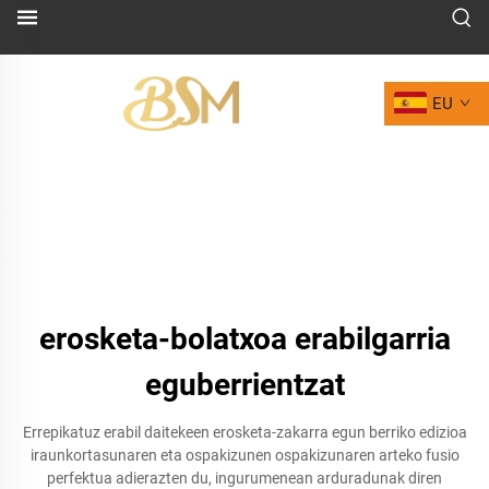
EU
erosketa-bolatxoa erabilgarria
eguberrientzat
Errepikatuz erabil daitekeen erosketa-zakarra egun berriko edizioa
iraunkortasunaren eta ospakizunen ospakizunaren arteko fusio
perfektua adierazten du, ingurumenean arduradunak diren