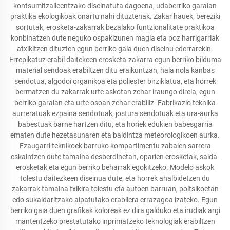
kontsumitzaileentzako diseinatuta dagoena, udaberriko garaian
praktika ekologikoak onartu nahi dituztenak. Zakar hauek, bereziki
sortutak, erosketa-zakarrak bezalako funtzionalitate praktikoa
konbinatzen dute neguko ospakizunen magia eta poz harrigarriak
atxikitzen dituzten egun berriko gaia duen diseinu ederrarekin.
Errepikatuz erabil daitekeen erosketa-zakarra egun berriko bilduma
material sendoak erabiltzen ditu eraikuntzan, hala nola kanbas
sendotua, algodoi organikoa eta poliester birziklatua, eta horrek
bermatzen du zakarrak urte askotan zehar iraungo direla, egun
berriko garaian eta urte osoan zehar erabiliz. Fabrikazio teknika
aurreratuak ezpaina sendotuak, jostura sendotuak eta ura-aurka
babestuak barne hartzen ditu, eta horiek edukien babesgarria
ematen dute hezetasunaren eta baldintza meteorologikoen aurka.
Ezaugarri teknikoek barruko kompartimentu zabalen sarrera
eskaintzen dute tamaina desberdinetan, oparien erosketak, salda-
erosketak eta egun berriko beharrak egokitzeko. Modelo askok
tolestu daitezkeen diseinua dute, eta horrek ahalbidetzen du
zakarrak tamaina txikira tolestu eta autoen barruan, poltsikoetan
edo sukaldaritzako aipatutako erabilera errazagoa izateko. Egun
berriko gaia duen grafikak koloreak ez dira galduko eta irudiak argi
mantentzeko prestatutako inprimatzeko teknologiak erabiltzen