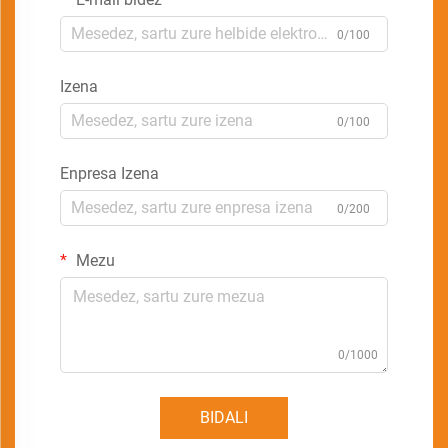
0/100
Izena
0/100
Enpresa Izena
0/200
Mezu
0/1000
BIDALI