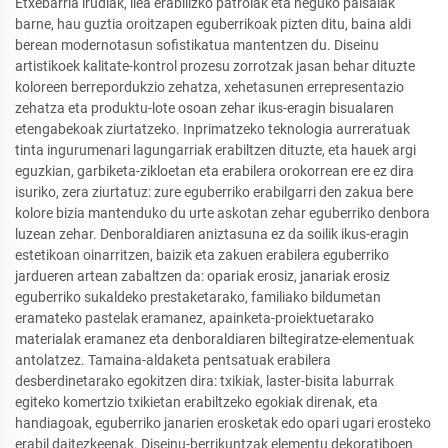
Etxebarria irudiak, ilea erabilizko patroiak eta neguko paisaiak
barne, hau guztia oroitzapen eguberrikoak pizten ditu, baina aldi
berean modernotasun sofistikatua mantentzen du. Diseinu
artistikoek kalitate-kontrol prozesu zorrotzak jasan behar dituzte
koloreen berrepordukzio zehatza, xehetasunen errepresentazio
zehatza eta produktu-lote osoan zehar ikus-eragin bisualaren
etengabekoak ziurtatzeko. Inprimatzeko teknologia aurreratuak
tinta ingurumenari lagungarriak erabiltzen dituzte, eta hauek argi
eguzkian, garbiketa-zikloetan eta erabilera orokorrean ere ez dira
isuriko, zera ziurtatuz: zure eguberriko erabilgarri den zakua bere
kolore bizia mantenduko du urte askotan zehar eguberriko denbora
luzean zehar. Denboraldiaren aniztasuna ez da soilik ikus-eragin
estetikoan oinarritzen, baizik eta zakuen erabilera eguberriko
jardueren artean zabaltzen da: opariak erosiz, janariak erosiz
eguberriko sukaldeko prestaketarako, familiako bildumetan
eramateko pastelak eramanez, apainketa-proiektuetarako
materialak eramanez eta denboraldiaren biltegiratze-elementuak
antolatzez. Tamaina-aldaketa pentsatuak erabilera
desberdinetarako egokitzen dira: txikiak, laster-bisita laburrak
egiteko komertzio txikietan erabiltzeko egokiak direnak, eta
handiagoak, eguberriko janarien erosketak edo opari ugari erosteko
erabil daitezkeenak. Diseinu-berrikuntzak elementu dekoratiboen