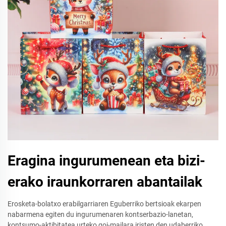
Eragina ingurumenean eta bizi-
erako iraunkorraren abantailak
Erosketa-bolatxo erabilgarriaren Eguberriko bertsioak ekarpen
nabarmena egiten du ingurumenaren kontserbazio-lanetan,
kontsumo-aktibitatea urteko goi-mailara iristen den udaberriko