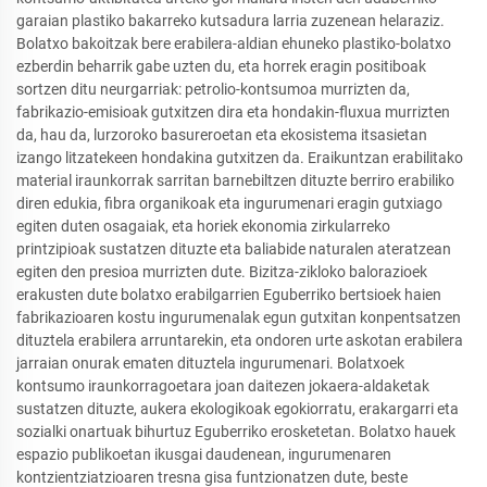
garaian plastiko bakarreko kutsadura larria zuzenean helaraziz.
Bolatxo bakoitzak bere erabilera-aldian ehuneko plastiko-bolatxo
ezberdin beharrik gabe uzten du, eta horrek eragin positiboak
sortzen ditu neurgarriak: petrolio-kontsumoa murrizten da,
fabrikazio-emisioak gutxitzen dira eta hondakin-fluxua murrizten
da, hau da, lurzoroko basureroetan eta ekosistema itsasietan
izango litzatekeen hondakina gutxitzen da. Eraikuntzan erabilitako
material iraunkorrak sarritan barnebiltzen dituzte berriro erabiliko
diren edukia, fibra organikoak eta ingurumenari eragin gutxiago
egiten duten osagaiak, eta horiek ekonomia zirkularreko
printzipioak sustatzen dituzte eta baliabide naturalen ateratzean
egiten den presioa murrizten dute. Bizitza-zikloko balorazioek
erakusten dute bolatxo erabilgarrien Eguberriko bertsioek haien
fabrikazioaren kostu ingurumenalak egun gutxitan konpentsatzen
dituztela erabilera arruntarekin, eta ondoren urte askotan erabilera
jarraian onurak ematen dituztela ingurumenari. Bolatxoek
kontsumo iraunkorragoetara joan daitezen jokaera-aldaketak
sustatzen dituzte, aukera ekologikoak egokiorratu, erakargarri eta
sozialki onartuak bihurtuz Eguberriko erosketetan. Bolatxo hauek
espazio publikoetan ikusgai daudenean, ingurumenaren
kontzientziatzioaren tresna gisa funtzionatzen dute, beste