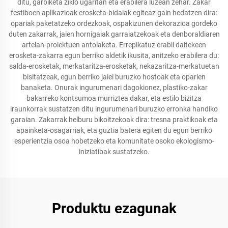
ditu, garbiketa ziklo ugaritan eta erabilera luzean zehar. Zakar
festiboen aplikazioak erosketa-bidaiak egiteaz gain hedatzen dira:
opariak paketatzeko ordezkoak, ospakizunen dekorazioa gordeko
duten zakarrak, jaien hornigaiak garraiatzekoak eta denboraldiaren
artelan-proiektuen antolaketa. Errepikatuz erabil daitekeen
erosketa-zakarra egun berriko aldetik ikusita, anitzeko erabilera du:
salda-erosketak, merkataritza-erosketak, nekazaritza-merkatuetan
bisitatzeak, egun berriko jaiei buruzko hostoak eta oparien
banaketa. Onurak ingurumenari dagokionez, plastiko-zakar
bakarreko kontsumoa murriztea dakar, eta estilo bizitza
iraunkorrak sustatzen ditu ingurumenari buruzko erronka handiko
garaian. Zakarrak helburu bikoitzekoak dira: tresna praktikoak eta
apainketa-osagarriak, eta guztia batera egiten du egun berriko
esperientzia osoa hobetzeko eta komunitate osoko ekologismo-
iniziatibak sustatzeko.
Produktu ezagunak