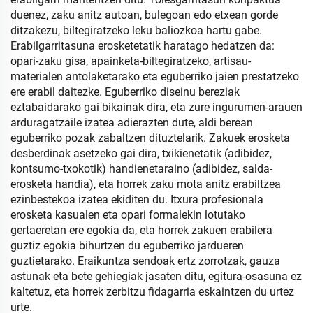
duenez, zaku anitz autoan, bulegoan edo etxean gorde
ditzakezu, biltegiratzeko leku baliozkoa hartu gabe.
Erabilgarritasuna erosketetatik haratago hedatzen da:
opari-zaku gisa, apainketa-biltegiratzeko, artisau-
materialen antolaketarako eta eguberriko jaien prestatzeko
ere erabil daitezke. Eguberriko diseinu bereziak
eztabaidarako gai bikainak dira, eta zure ingurumen-arauen
arduragatzaile izatea adierazten dute, aldi berean
eguberriko pozak zabaltzen dituztelarik. Zakuek erosketa
desberdinak asetzeko gai dira, txikienetatik (adibidez,
kontsumo-txokotik) handienetaraino (adibidez, salda-
erosketa handia), eta horrek zaku mota anitz erabiltzea
ezinbestekoa izatea ekiditen du. Itxura profesionala
erosketa kasualen eta opari formalekin lotutako
gertaeretan ere egokia da, eta horrek zakuen erabilera
guztiz egokia bihurtzen du eguberriko jardueren
guztietarako. Eraikuntza sendoak ertz zorrotzak, gauza
astunak eta bete gehiegiak jasaten ditu, egitura-osasuna ez
kaltetuz, eta horrek zerbitzu fidagarria eskaintzen du urtez
urte.