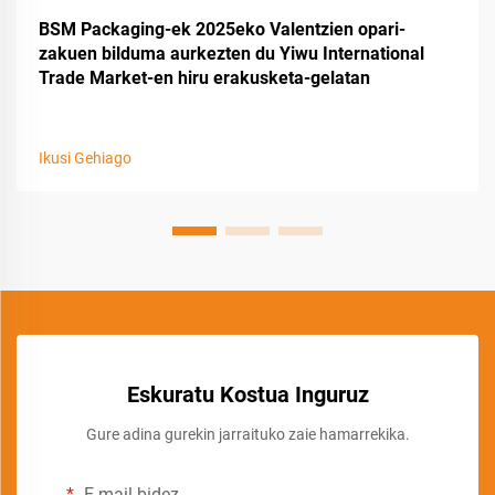
BSM Packaging-ek 2025eko Valentzien opari-
zakuen bilduma aurkezten du Yiwu International
Trade Market-en hiru erakusketa-gelatan
Ikusi Gehiago
Eskuratu Kostua Inguruz
Gure adina gurekin jarraituko zaie hamarrekika.
E-mail bidez