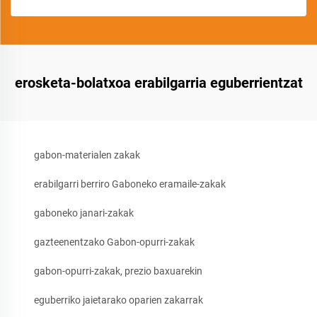
erosketa-bolatxoa erabilgarria eguberrientzat
gabon-materialen zakak
erabilgarri berriro Gaboneko eramaile-zakak
gaboneko janari-zakak
gazteenentzako Gabon-opurri-zakak
gabon-opurri-zakak, prezio baxuarekin
eguberriko jaietarako oparien zakarrak