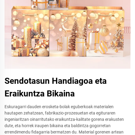
Sendotasun Handiagoa eta
Eraikuntza Bikaina
Eskuragarri dauden erosketa-bolak eguberkoak materialen
hautapen zehatzean, fabrikazio-prozesuetan eta egituraren
ingeniaritzan oinarritutako eraikuntza-kalitate gorena erakusten
dute, eta horrek iraupen bikaina eta baldintza gogorretan
errendimendu fidagarria bermatzen du. Material gorenen artean