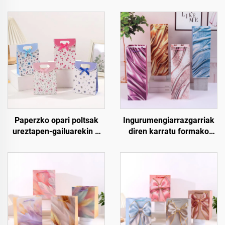
Paperzko opari poltsak
Ingurumengiarrazgarriak
ureztapen-gailuarekin –
diren karratu formako
Lujoa, erabil daitekeena
opari ontziak – Artile
eta guztiz pertsonaliza
paperzko ardo eta botila
daitekeena
paketeak