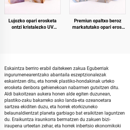
Lujozko opari erosketa
Premiun opaltxo beroz
ontzi kristalezko UV
markatutako opari erosi
apurtadurarekin
ontzia
Eskaintza berriro erabil daitekeen zakua Eguberriak
ingurumenearentzako abantaila eszeptzionalezak
eskaintzen ditu, eta horrek plastiko-hondakinak urteko
erosketa denbora gehienekoan nabarmen gutxitzen ditu.
Aldi bakoitzean aukera honen alde egiten duzunean,
plastiko-zaku bakarreko asko landa-eta ozeanoetara
sartzea ekiditen duzu, eta horrek etorkizuneko
belaunaldientzat planeta garbiago bat eraikitzen laguntzen
du. Eraikuntza iraunkorra bermatzen du zakuen bizi-
iraupena urteetan zehar, eta horrek inbertsio ekonomikoki