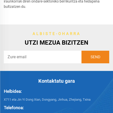
iraunkorrak diren ondare-sektoreko berrikuntza eta hedapena
bultzatzen du.
ALBISTE-OHARRA
UTZI MEZUA BIZITZEN
Kontaktatu gara
Helbidea:
X711 eta Jin Yi Dong Xian, Dongyang, Jinhua, Zhejiang, Txina
Telefonoa: