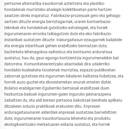
pertsonei alternatiba iraunkorrak aztertzera eta plastiko-
hondakinak murrizteko ahalegin kolektiboetan parte hartzen
saiatzen direla inspiratuz. Fabrikazio-prozesuak gero eta gehiago
sartzen dituzte energia berriztagarriak, uraren kontserbazio-
teknikak eta hondakinak gutxitzeko estrategiak, eta horiek
ingurumenaren erronka txikiagotzen dute eta eko-fabrikazio-
iniziatibak sustatzen dituzte. Irakurgaitasun-ezaugarriek baliabide
eta energia inbertituak gehien erabiltzeko bermatzen dute,
bazterketa lehenagokoa saihestuz eta kontsumo arduratsua
sustatuz, hau da, gaur egungo kontzientzia ingurumenalekin bat
datorrena. Komunitatearentzako abantailak dira udalerriko
hondakin-kudeaketa-txostenak murriztea, espazio publikoetan
zaborrak gutxitzea eta ingurumen lokalaren kalitatea hobetzea, eta
horrek auzo guztiei eta ekosistemetan onurak ematen dizkie.
Bolatxo erabilgarrien Eguberriko bertsioak erabiltzeak duen
hezkuntza-balioak ingurumen-gaien inguruko jakinarazpena
zabaltzen du, eta aldi berean pertsona bakoitzak berehala aplikatu
ditzakeen soluzio praktikoak erakusten ditu. Enpresen
arduragaitasunaren alderdiak enpresak sustatzea barnebiltzen
dute, ingurumenaren iraunkortasuna lehenetsi eta produktu
ekologikoentzako merkatuaren eskaria sustatuz, eta horrek