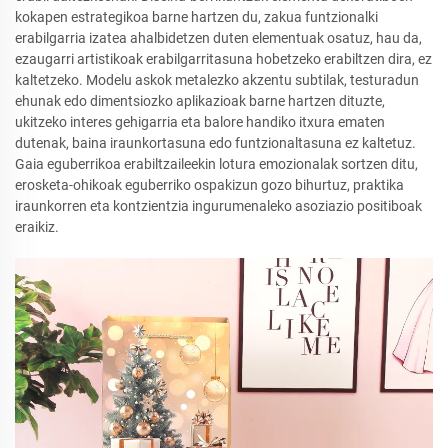
kokapen estrategikoa barne hartzen du, zakua funtzionalki
erabilgarria izatea ahalbidetzen duten elementuak osatuz, hau da,
ezaugarri artistikoak erabilgarritasuna hobetzeko erabiltzen dira, ez
kaltetzeko. Modelu askok metalezko akzentu subtilak, testuradun
ehunak edo dimentsiozko aplikazioak barne hartzen dituzte,
ukitzeko interes gehigarria eta balore handiko itxura ematen
dutenak, baina iraunkortasuna edo funtzionaltasuna ez kaltetuz.
Gaia eguberrikoa erabiltzaileekin lotura emozionalak sortzen ditu,
erosketa-ohikoak eguberriko ospakizun gozo bihurtuz, praktika
iraunkorren eta kontzientzia ingurumenaleko asoziazio positiboak
eraikiz.