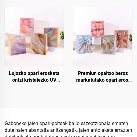
Lujoa, erabil daitekeena
opari ontziak – Artile
eta guztiz pertsonaliza
paperzko ardo eta botila
daitekeena
paketeak
Lujozko opari erosketa
Premiun opaltxo beroz
ontzi kristalezko UV
markatutako opari erosi
apurtadurarekin
ontzia
Gaboneko jaien opari-poltsak balio eszeptzionala ematen
dute haien abantaila anitzengatik, jaien antolaketa errazten
dutelarik eta gonbidatuen asetze-maila gehienetara