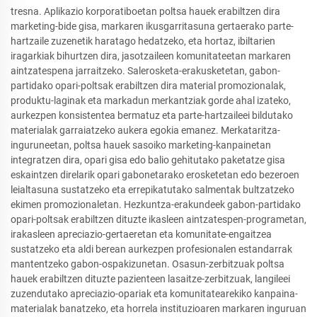
tresna. Aplikazio korporatiboetan poltsa hauek erabiltzen dira
marketing-bide gisa, markaren ikusgarritasuna gertaerako parte-
hartzaile zuzenetik haratago hedatzeko, eta hortaz, ibiltarien
iragarkiak bihurtzen dira, jasotzaileen komunitateetan markaren
aintzatespena jarraitzeko. Salerosketa-erakusketetan, gabon-
partidako opari-poltsak erabiltzen dira material promozionalak,
produktu-laginak eta markadun merkantziak gorde ahal izateko,
aurkezpen konsistentea bermatuz eta parte-hartzaileei bildutako
materialak garraiatzeko aukera egokia emanez. Merkataritza-
inguruneetan, poltsa hauek sasoiko marketing-kanpainetan
integratzen dira, opari gisa edo balio gehitutako paketatze gisa
eskaintzen direlarik opari gabonetarako erosketetan edo bezeroen
leialtasuna sustatzeko eta errepikatutako salmentak bultzatzeko
ekimen promozionaletan. Hezkuntza-erakundeek gabon-partidako
opari-poltsak erabiltzen dituzte ikasleen aintzatespen-programetan,
irakasleen apreciazio-gertaeretan eta komunitate-engaitzea
sustatzeko eta aldi berean aurkezpen profesionalen estandarrak
mantentzeko gabon-ospakizunetan. Osasun-zerbitzuak poltsa
hauek erabiltzen dituzte pazienteen lasaitze-zerbitzuak, langileei
zuzendutako apreciazio-opariak eta komunitatearekiko kanpaina-
materialak banatzeko, eta horrela instituzioaren markaren inguruan