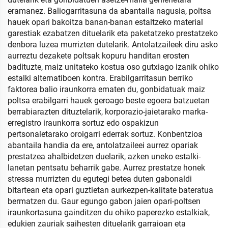
eramanez. Baliogarritasuna da abantaila nagusia, poltsa
hauek opari bakoitza banan-banan estaltzeko material
garestiak ezabatzen dituelarik eta paketatzeko prestatzeko
denbora luzea murrizten dutelarik. Antolatzaileek diru asko
aurreztu dezakete poltsak kopuru handitan erosten
badituzte, maiz unitateko kostua oso gutxiago izanik ohiko
estalki alternatiboen kontra. Erabilgarritasun berriko
faktorea balio iraunkorra ematen du, gonbidatuak maiz
poltsa erabilgarri hauek geroago beste egoera batzuetan
berrabiarazten dituztelarik, korporazio-jaietarako marka-
erregistro iraunkorra sortuz edo ospakizun
pertsonaletarako oroigarri ederrak sortuz. Konbentzioa
abantaila handia da ere, antolatzaileei aurrez opariak
prestatzea ahalbidetzen duelarik, azken uneko estalki-
lanetan pentsatu beharrik gabe. Aurrez prestatze honek
stressa murrizten du egutegi betea duten gabonaldi
bitartean eta opari guztietan aurkezpen-kalitate bateratua
bermatzen du. Gaur egungo gabon jaien opari-poltsen
iraunkortasuna gainditzen du ohiko paperezko estalkiak,
edukien zauriak saihesten dituelarik garraioan eta