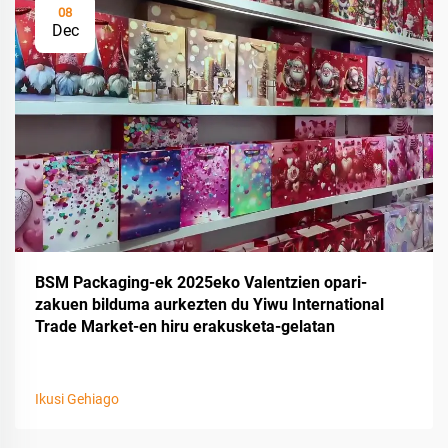
08
Dec
BSM Packaging-ek 2025eko Valentzien opari-
zakuen bilduma aurkezten du Yiwu International
Trade Market-en hiru erakusketa-gelatan
Ikusi Gehiago