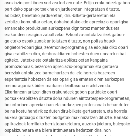
asoziazio positiboen sortzea lortzen dute. Erlijio-erakundeek gabon-
partidako opari-poltsak haien jardueretan integratzen dituzte,
adibidez, benetako jardueretan, diru-bilketa-gertaeretan eta
zerbitzu-komunitarioetan, dohaindutako edo apreciazio-opari gisa
emandako produktuen aurkezpena dignitatez mantenduz eta
erakundeen eragina zabaltzeko. Ezkontza-antolatzaileek gabon-
gaietako ospakizunak antolatzen dituzte, non poltsa hauek
ongietorri-opari gisa, zeremonia-programa gisa edo jaialdiko opari
gisa erabiltzen dira, denboraldiaren hobesten duen unearekin bat
egiteko. Jatetxe eta ostalaritza-aplikazioetan kanpaina
promozionalak, bezeroen apreciazio-programak eta gertaera
bereziak antolatzea barne hartzen da, eta horrela bezeroen
esperientzia hobetzen da eta opari gisa ematen diren aurkezpen
memoragarriak bidez markaren leialtasuna eraikitzen da.
Elkarlanean aritzen diren erakundeek gabon-partidako opari-
poltsak erabiltzen dituzte dohaindunen aintzatespen-programetan,
boluntarioen apreciazioan eta aurkezpen profesionala behar duten
baina kostu handirik ez duten diru-bilketa-gertaeretan, eta horrela
aukera gutxiago dituzten budgetak maximizatzen dituzte. Banako
aplikazioak familiako berriztopaketetara, auzoko jaietara, bulegoko
ospakizunetara eta bilera intimuetara hedatzen dira, non