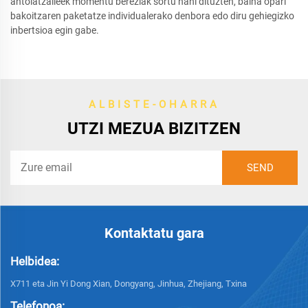
antolatzaileek momentu bereziak sortu nahi dituzten, baina opari
bakoitzaren paketatze individualerako denbora edo diru gehiegizko
inbertsioa egin gabe.
ALBISTE-OHARRA
UTZI MEZUA BIZITZEN
Kontaktatu gara
Helbidea:
X711 eta Jin Yi Dong Xian, Dongyang, Jinhua, Zhejiang, Txina
Telefonoa: