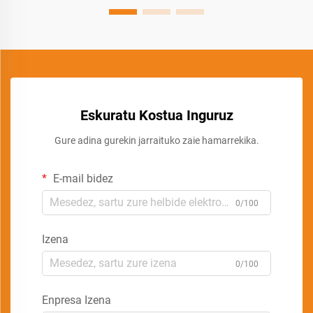
Eskuratu Kostua Inguruz
Gure adina gurekin jarraituko zaie hamarrekika.
E-mail bidez
0/100
Izena
0/100
Enpresa Izena