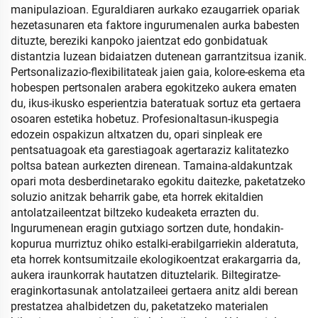
manipulazioan. Eguraldiaren aurkako ezaugarriek opariak
hezetasunaren eta faktore ingurumenalen aurka babesten
dituzte, bereziki kanpoko jaientzat edo gonbidatuak
distantzia luzean bidaiatzen dutenean garrantzitsua izanik.
Pertsonalizazio-flexibilitateak jaien gaia, kolore-eskema eta
hobespen pertsonalen arabera egokitzeko aukera ematen
du, ikus-ikusko esperientzia bateratuak sortuz eta gertaera
osoaren estetika hobetuz. Profesionaltasun-ikuspegia
edozein ospakizun altxatzen du, opari sinpleak ere
pentsatuagoak eta garestiagoak agertaraziz kalitatezko
poltsa batean aurkezten direnean. Tamaina-aldakuntzak
opari mota desberdinetarako egokitu daitezke, paketatzeko
soluzio anitzak beharrik gabe, eta horrek ekitaldien
antolatzaileentzat biltzeko kudeaketa errazten du.
Ingurumenean eragin gutxiago sortzen dute, hondakin-
kopurua murriztuz ohiko estalki-erabilgarriekin alderatuta,
eta horrek kontsumitzaile ekologikoentzat erakargarria da,
aukera iraunkorrak hautatzen dituztelarik. Biltegiratze-
eraginkortasunak antolatzaileei gertaera anitz aldi berean
prestatzea ahalbidetzen du, paketatzeko materialen