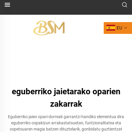
EU
eguberriko jaietarako oparien
zakarrak
Eguberriko jaien opari-dorreak garrantzi handiko elementua dira
eguberriko ospakizun arrakastatsuetan, funtzionalitatea eta
ospetsuaren magia batzen dituztelarik, gonbidatu guztientzat