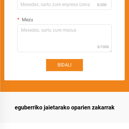
0/200
Mezu
0/1000
BIDALI
eguberriko jaietarako oparien zakarrak