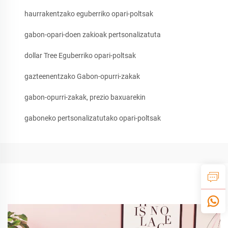
haurrakentzako eguberriko opari-poltsak
gabon-opari-doen zakioak pertsonalizatuta
dollar Tree Eguberriko opari-poltsak
gazteenentzako Gabon-opurri-zakak
gabon-opurri-zakak, prezio baxuarekin
gaboneko pertsonalizatutako opari-poltsak