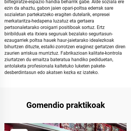
biltegiratze-espazio handia beharrik gabe. Alde soziala ere
ezin da ahaztu, gabon jaien opari-poltsa ederrak sare
sozialetan partekatzeko eragiten dutelarik, enpresei
merkataritza-hedapena luzatuz eta gertaera
pertsonaletarako oroigarri positiboak sortuz. Ertz
biribilduak eta itxiera seguruak bezalako segurtasun-
ezaugarriek poltsa hauek haur-jaietarako idealezkoak
bihurtzen dituzte, estalki-zorrotzen eraginez gertatzen diren
zaurien arriskua murriztuz. Fabrikazioan kalitate-kontrola
ziurtatzen du emaitza bateratua handiko pediduetan,
antolaketa profesionala kaltetuko luketen pakete-
desberdintasun edo akatsen kezka ez izateko.
Gomendio praktikoak