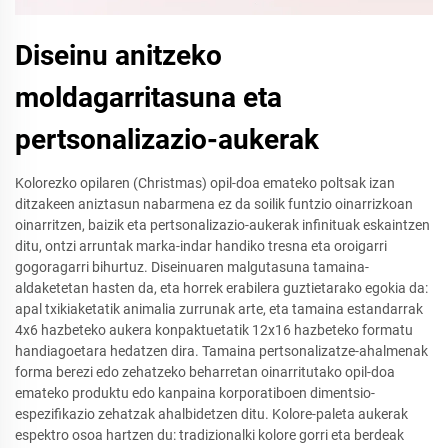
Diseinu anitzeko
moldagarritasuna eta
pertsonalizazio-aukerak
Kolorezko opilaren (Christmas) opil-doa emateko poltsak izan
ditzakeen aniztasun nabarmena ez da soilik funtzio oinarrizkoan
oinarritzen, baizik eta pertsonalizazio-aukerak infinituak eskaintzen
ditu, ontzi arruntak marka-indar handiko tresna eta oroigarri
gogoragarri bihurtuz. Diseinuaren malgutasuna tamaina-
aldaketetan hasten da, eta horrek erabilera guztietarako egokia da:
apal txikiaketatik animalia zurrunak arte, eta tamaina estandarrak
4x6 hazbeteko aukera konpaktuetatik 12x16 hazbeteko formatu
handiagoetara hedatzen dira. Tamaina pertsonalizatze-ahalmenak
forma berezi edo zehatzeko beharretan oinarritutako opil-doa
emateko produktu edo kanpaina korporatiboen dimentsio-
espezifikazio zehatzak ahalbidetzen ditu. Kolore-paleta aukerak
espektro osoa hartzen du: tradizionalki kolore gorri eta berdeak