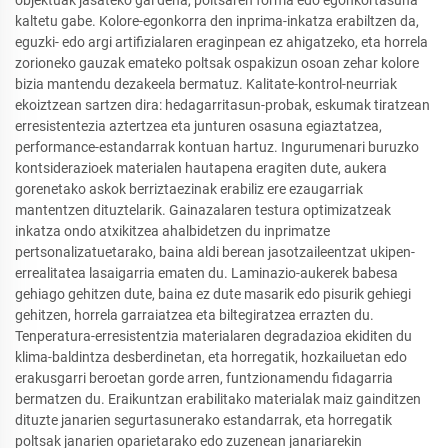
kaltetu gabe. Kolore-egonkorra den inprima-inkatza erabiltzen da,
eguzki- edo argi artifizialaren eraginpean ez ahigatzeko, eta horrela
zorioneko gauzak emateko poltsak ospakizun osoan zehar kolore
bizia mantendu dezakeela bermatuz. Kalitate-kontrol-neurriak
ekoiztzean sartzen dira: hedagarritasun-probak, eskumak tiratzean
erresistentezia aztertzea eta junturen osasuna egiaztatzea,
performance-estandarrak kontuan hartuz. Ingurumenari buruzko
kontsiderazioek materialen hautapena eragiten dute, aukera
gorenetako askok berriztaezinak erabiliz ere ezaugarriak
mantentzen dituztelarik. Gainazalaren testura optimizatzeak
inkatza ondo atxikitzea ahalbidetzen du inprimatze
pertsonalizatuetarako, baina aldi berean jasotzaileentzat ukipen-
errealitatea lasaigarria ematen du. Laminazio-aukerek babesa
gehiago gehitzen dute, baina ez dute masarik edo pisurik gehiegi
gehitzen, horrela garraiatzea eta biltegiratzea errazten du.
Tenperatura-erresistentzia materialaren degradazioa ekiditen du
klima-baldintza desberdinetan, eta horregatik, hozkailuetan edo
erakusgarri beroetan gorde arren, funtzionamendu fidagarria
bermatzen du. Eraikuntzan erabilitako materialak maiz gainditzen
dituzte janarien segurtasunerako estandarrak, eta horregatik
poltsak janarien oparietarako edo zuzenean janariarekin