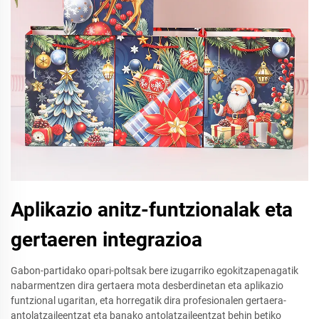
Aplikazio anitz-funtzionalak eta
gertaeren integrazioa
Gabon-partidako opari-poltsak bere izugarriko egokitzapenagatik
nabarmentzen dira gertaera mota desberdinetan eta aplikazio
funtzional ugaritan, eta horregatik dira profesionalen gertaera-
antolatzaileentzat eta banako antolatzaileentzat behin betiko