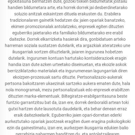
egokitasuna bermatzen dute, gozoki txikien bildumetatik jostailu
handien bildumetara arte, eta horrek dorrek jai desberdinetarako
soluzio anitzak eskaintzen dituela erakusten du. Erabilera
tradizionalaren gainetik hedatzen da: jaien opariak banatzeko,
ekimen promozionalak antolatzeko, enpresek egiten dituzten
eguberriko jaietarako eta familiako bildumetarako ere erabil
daitezke. Dorrek elkarrizketa hasierak dira, gonbidatuen arteko
harreman soziala sustatzen dutelarik, eta argazkiak ateratzeko une
ikusgarriak sortzen dituztelarik, jaiaren ingurunea hobetzen
dutelarik. Ingurumen kontuan hartutako kontsiderazioek eragin
handia izan dute azken urteetako diseinuetan, eta ekoizle askok
berrizziklatzeko materialak eta ingurumenean lagungarriak diren
ekoizpen-prozesuak sartu dituzte. Pertsonalizazio-aukerak
pertsona bakoitzaren ukaezinak sartzeko aukera ematen dute, hala
nola monogramak, mezu pertsonalizatuak edo enpresek erabiltzen
dituzten marka-elementuak. Biltegiratze-erabilgarritasuna beste
funtzio garrantzitsu bat da, izan ere, dorrek denboraldi artean toki
gutxi hartzen dute lausotuta daudelarik, eta behar denean erraz
eraik daitezkeelarik. Eguberriko jaien opari-dorretan ederki
aurkeztutako opariak jasotzeak eragiten duen eragina psikologikoki
ezin da gainestimatu, izan ere, aurkezpen ikusgarria edukien balio
percebizia nabarmen handitzen du, eta antolatzailearen