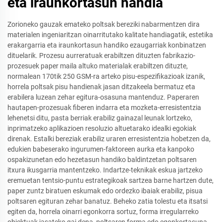
eta iraunkortasun handia
Zorioneko gauzak emateko poltsak bereziki nabarmentzen dira
materialen ingeniaritzan oinarritutako kalitate handiagatik, estetika
erakargarria eta iraunkortasun handiko ezaugarriak konbinatzen
dituelarik. Prozesu aurreratuak erabiltzen dituzten fabrikazio-
prozesuek paper maila altuko materialak erabiltzen dituzte,
normalean 170tik 250 GSM-ra arteko pisu-espezifikazioak izanik,
horrela poltsak pisu handienak jasan ditzakeela bermatuz eta
erabilera luzean zehar egitura-osasuna mantenduz. Paperaren
hautapen-prozesuak fiberen indarra eta mozketa-erresistentzia
lehenetsi ditu, pasta berriak erabiliz gainazal leunak lortzeko,
inprimatzeko aplikazioen resoluzio altuetarako idealki egokiak
direnak. Estalki bereziak erabiliz uraren erresistentzia hobetzen da,
edukien babeserako ingurumen-faktoreen aurka eta kanpoko
ospakizunetan edo hezetasun handiko baldintzetan poltsaren
itxura ikusgarria mantentzeko. Indartze-teknikak eskua jartzeko
eremuetan tentsio-puntu estrategikoak sartzea barne hartzen dute,
paper zuntz biratuen eskumak edo ordezko ibaiak erabiliz, pisua
poltsaren egituran zehar banatuz. Beheko zatia tolestu eta itsatsi
egiten da, horrela oinarri egonkorra sortuz, forma irregularreko
objektuak jasateko gai dena, poltsaren forma edo egonkortasuna