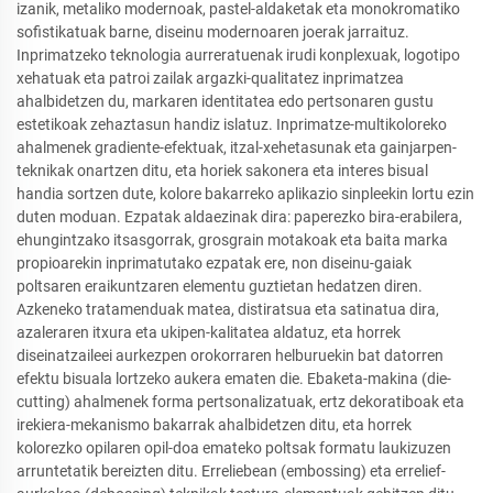
izanik, metaliko modernoak, pastel-aldaketak eta monokromatiko
sofistikatuak barne, diseinu modernoaren joerak jarraituz.
Inprimatzeko teknologia aurreratuenak irudi konplexuak, logotipo
xehatuak eta patroi zailak argazki-qualitatez inprimatzea
ahalbidetzen du, markaren identitatea edo pertsonaren gustu
estetikoak zehaztasun handiz islatuz. Inprimatze-multikoloreko
ahalmenek gradiente-efektuak, itzal-xehetasunak eta gainjarpen-
teknikak onartzen ditu, eta horiek sakonera eta interes bisual
handia sortzen dute, kolore bakarreko aplikazio sinpleekin lortu ezin
duten moduan. Ezpatak aldaezinak dira: paperezko bira-erabilera,
ehungintzako itsasgorrak, grosgrain motakoak eta baita marka
propioarekin inprimatutako ezpatak ere, non diseinu-gaiak
poltsaren eraikuntzaren elementu guztietan hedatzen diren.
Azkeneko tratamenduak matea, distiratsua eta satinatua dira,
azaleraren itxura eta ukipen-kalitatea aldatuz, eta horrek
diseinatzaileei aurkezpen orokorraren helburuekin bat datorren
efektu bisuala lortzeko aukera ematen die. Ebaketa-makina (die-
cutting) ahalmenek forma pertsonalizatuak, ertz dekoratiboak eta
irekiera-mekanismo bakarrak ahalbidetzen ditu, eta horrek
kolorezko opilaren opil-doa emateko poltsak formatu laukizuzen
arruntetatik bereizten ditu. Erreliebean (embossing) eta errelief-