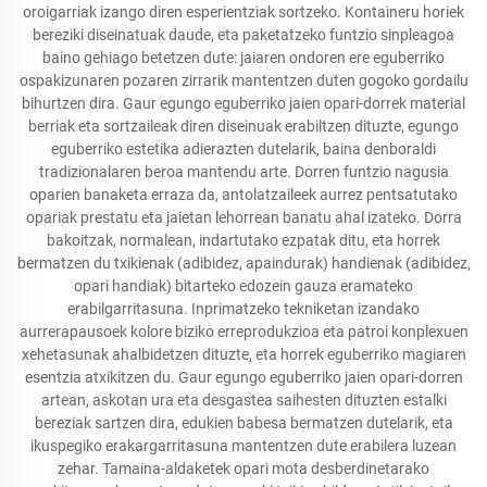
oroigarriak izango diren esperientziak sortzeko. Kontaineru horiek
bereziki diseinatuak daude, eta paketatzeko funtzio sinpleagoa
baino gehiago betetzen dute: jaiaren ondoren ere eguberriko
ospakizunaren pozaren zirrarik mantentzen duten gogoko gordailu
bihurtzen dira. Gaur egungo eguberriko jaien opari-dorrek material
berriak eta sortzaileak diren diseinuak erabiltzen dituzte, egungo
eguberriko estetika adierazten dutelarik, baina denboraldi
tradizionalaren beroa mantendu arte. Dorren funtzio nagusia
oparien banaketa erraza da, antolatzaileek aurrez pentsatutako
opariak prestatu eta jaietan lehorrean banatu ahal izateko. Dorra
bakoitzak, normalean, indartutako ezpatak ditu, eta horrek
bermatzen du txikienak (adibidez, apaindurak) handienak (adibidez,
opari handiak) bitarteko edozein gauza eramateko
erabilgarritasuna. Inprimatzeko tekniketan izandako
aurrerapausoek kolore biziko erreprodukzioa eta patroi konplexuen
xehetasunak ahalbidetzen dituzte, eta horrek eguberriko magiaren
esentzia atxikitzen du. Gaur egungo eguberriko jaien opari-dorren
artean, askotan ura eta desgastea saihesten dituzten estalki
bereziak sartzen dira, edukien babesa bermatzen dutelarik, eta
ikuspegiko erakargarritasuna mantentzen dute erabilera luzean
zehar. Tamaina-aldaketek opari mota desberdinetarako