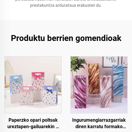
prestakuntza arduratsua erakusten du.
Produktu berrien gomendioak
Paperzko opari poltsak
Ingurumengiarrazgarriak
ureztapen-gailuarekin –
diren karratu formako