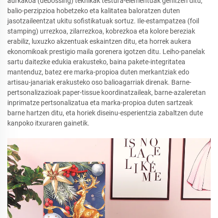
aurkakoa (debossing) teknikak testura-elementuak gehitzen ditu,
balio-perzipzioa hobetzeko eta kalitatea baloratzen duten
jasotzaileentzat ukitu sofistikatuak sortuz. Ile-estampatzea (foil
stamping) urrezkoa, zilarrezkoa, kobrezkoa eta kolore bereziak
erabiliz, luxuzko akzentuak eskaintzen ditu, eta horrek aukera
ekonomikoak prestigio maila gorenera igotzen ditu. Leiho-panelak
sartu daitezke edukia erakusteko, baina pakete-integritatea
mantenduz, batez ere marka-propioa duten merkantziak edo
artisau-janariak erakusteko oso balioagarriak direnak. Barne-
pertsonalizazioak paper-tissue koordinatzaileak, barne-azaleretan
inprimatze pertsonalizatua eta marka-propioa duten sartzeak
barne hartzen ditu, eta horiek diseinu-esperientzia zabaltzen dute
kanpoko itxuraren gainetik.