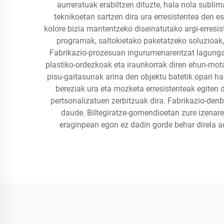
aurreratuak erabiltzen dituzte, hala nola sublim
teknikoetan sartzen dira ura erresistentea den 
kolore bizia mantentzeko diseinatutako argi-erresis
programak, saltokietako paketatzeko soluzioak,
Fabrikazio-prozesuan ingurumenarentzat lagungarri
plastiko-ordezkoak eta iraunkorrak diren ehun-mota
pisu-gaitasunak arina den objektu batetik opari ha
bereziak ura eta mozketa erresistenteak egiten
pertsonalizatuen zerbitzuak dira. Fabrikazio-den
daude. Biltegiratze-gomendioetan zure izenare
eraginpean egon ez dadin gorde behar direla ad