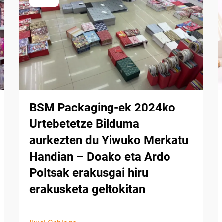
BSM Packaging-ek 2024ko
Urtebetetze Bilduma
aurkezten du Yiwuko Merkatu
Handian – Doako eta Ardo
Poltsak erakusgai hiru
erakusketa geltokitan