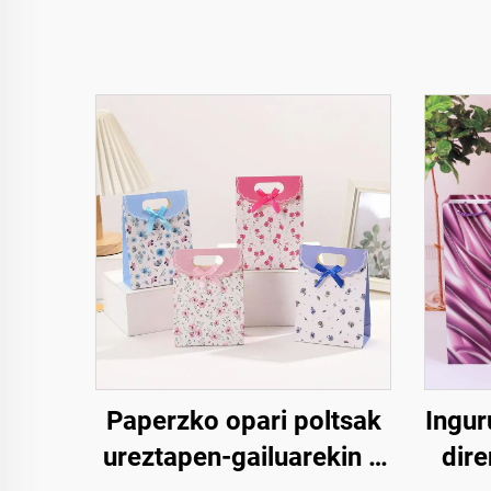
Paperzko opari poltsak
Ingur
ureztapen-gailuarekin –
dir