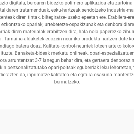
azio digitala, beroaren bidezko polimero aplikazioa eta zurtoina 
estalkiaren tratamenduak, esku-hartzeak sendotzeko industria-mai
tenteak diren tintak, biltegiratze-luzeko epeetan ere. Erabilera-
 ezkontzako opariak, urtebetetze-ospakizunak eta denboraldiar
ak diren materialak erabiltzen dira, hala nola paperezko zihurr
. Tamaina-aldaketek edozein neurriko produktu hartzen dute kont
ndiago batera doaz. Kalitate-kontrol-neurriek loteen arteko kolor
 dituzte. Banaketa-bideak merkatu onlineak, opari-espezializatu
bora arruntentzat 3-7 lanegun behar dira, eta gertaera denboraz
kin pertsonalizatutako opari-poltsak eguberriak leku lehorretan,
ierazten da, inprimatze-kalitatea eta egitura-osasuna mantentz
bermatzeko.