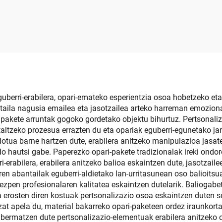
ri ontziak – Artile
apurtadurarek
zko ardo eta botila
paketeak
eguberri-erabilera, opari-emateko esperientzia osoa hobetzeko et
antaila nagusia emailea eta jasotzailea arteko harreman emozion
, pakete arruntak gogoko gordetako objektu bihurtuz. Pertsonali
staltzeko prozesua errazten du eta opariak eguberri-egunetako j
dotua barne hartzen dute, erabilera anitzeko manipulazioa jasat
o hautsi gabe. Paperezko opari-pakete tradizionalak ireki ondore
ri-erabilera, erabilera anitzeko balioa eskaintzen dute, jasotza
aren abantailak eguberri-aldietako lan-urritasunean oso balioitsu
kezpen profesionalaren kalitatea eskaintzen dutelarik. Baliogab
a erosten diren kostuak pertsonalizazio osoa eskaintzen duten so
at apela du, material bakarreko opari-paketeen ordez iraunkor
k bermatzen dute pertsonalizazio-elementuak erabilera anitzeko o