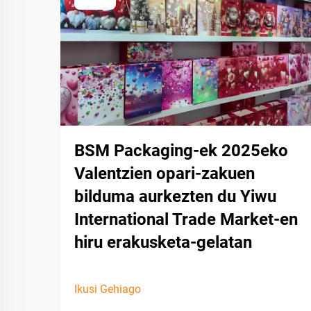
BSM Packaging-ek 2025eko
Valentzien opari-zakuen
bilduma aurkezten du Yiwu
International Trade Market-en
hiru erakusketa-gelatan
Ikusi Gehiago