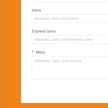
Izena
Enpresa Izena
Mezu