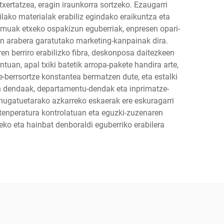
txertatzea, eragin iraunkorra sortzeko. Ezaugarri
lako materialak erabiliz egindako eraikuntza eta
eremuak etxeko ospakizun eguberriak, enpresen opari-
en arabera garatutako marketing-kanpainak dira.
en berriro erabilizko fibra, deskonposa daitezkeen
uan, apal txiki batetik arropa-pakete handira arte,
e-berrsortze konstantea bermatzen dute, eta estalki
en dendaak, departamentu-dendak eta inprimatze-
 mugatuetarako azkarreko eskaerak ere eskuragarri
 tenperatura kontrolatuan eta eguzki-zuzenaren
eko eta hainbat denboraldi eguberriko erabilera