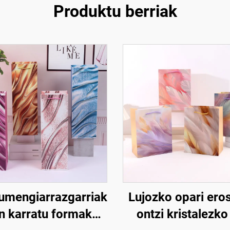
Produktu berriak
umengiarrazgarriak
Lujozko opari ero
en karratu formako
ontzi kristalezk