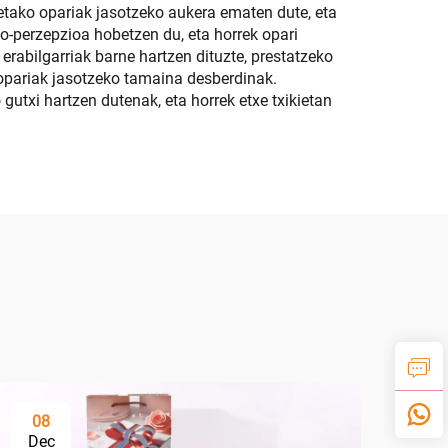
retako opariak jasotzeko aukera ematen dute, eta
o-perzepzioa hobetzen du, eta horrek opari
erabilgarriak barne hartzen dituzte, prestatzeko
opariak jasotzeko tamaina desberdinak.
gutxi hartzen dutenak, eta horrek etxe txikietan
08
Dec