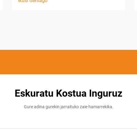
Ikusi Gehiago
Eskuratu Kostua Inguruz
Gure adina gurekin jarraituko zaie hamarrekika.