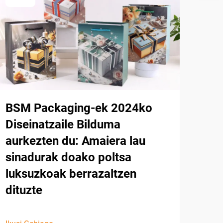
BSM Packaging-ek 2024ko
Diseinatzaile Bilduma
aurkezten du: Amaiera lau
sinadurak doako poltsa
luksuzkoak berrazaltzen
dituzte