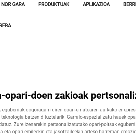
NOR GARA
PRODUKTUAK
APLIKAZIOA
BERR
RRERA
-opari-doen zakioak pertsonali
k eguberriak gogoragarri diren opari-ematearen aurkako erreprese
teknologia batzen dituztelarik. Garraio-espezializatu hauek opa
tuz. Zure izenarekin pertsonalizatutako opari-poltsak eguberri
za eta opari-emileekin eta jasotzaileekin arteko harreman emozi