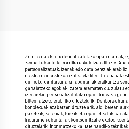
Lujoa, erabil daitekeena
opa
eta guztiz pertsonaliza
paper
daitekeena
Zure izenarekin pertsonalizatutako opari-dorreak, 
zenbait abantaila praktiko eskaintzen dituzte. Ab
pertsonalizatuak, izenak edo data bereziak erabiliz
erostea ezinbestekoa izatea ekiditen du, opariak e
du. Irakurgarritasunaren abantailak eraikuntza sen
garraiatzeko egokiak izatera eramaten du, zulatu ed
izenarekin pertsonalizatutako opari-dorreak, eguber
biltegiratzeko erabiliko dituztelarik. Denbora-ahurr
konplexuak ezabatzen dituztelarik, aldi berean aur
paketeak, kordoiak, loreak eta opari-etiketak banak
Ingurumen-abantailak kontsumitzaile ekologikoentz
dituztelarik. Inprimatzeko kalitate handiko teknika