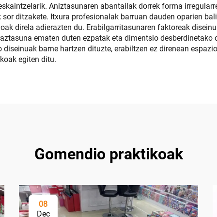
 eskaintzelarik. Aniztasunaren abantailak dorrek forma irregular
 sor ditzakete. Itxura profesionalak barruan dauden oparien bali
k direla adierazten du. Erabilgarritasunaren faktoreak diseinu 
rraztasuna ematen duten ezpatak eta dimentsio desberdinetako 
 diseinuak barne hartzen dituzte, erabiltzen ez direnean espazio 
koak egiten ditu.
Gomendio praktikoak
08
Dec