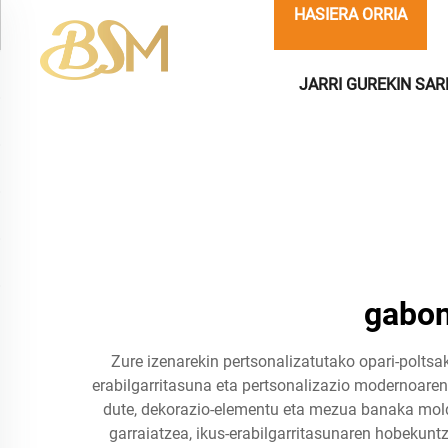
HASIERA ORRIA
JARRI GUREKIN SA
gabon
Zure izenarekin pertsonalizatutako opari-poltsa
erabilgarritasuna eta pertsonalizazio modernoaren 
dute, dekorazio-elementu eta mezua banaka molda
garraiatzea, ikus-erabilgarritasunaren hobekunt