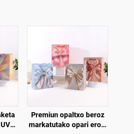
sketa
Premiun opaltxo beroz
o UV
markatutako opari erosi