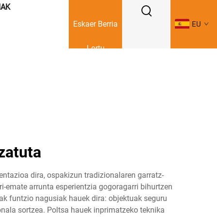
IAK
Eskaer Berria
EU
Lortu
zatuta
ntazioa dira, ospakizun tradizionalaren garratz-
ri-emate arrunta esperientzia gogoragarri bihurtzen
ak funtzio nagusiak hauek dira: objektuak seguru
onala sortzea. Poltsa hauek inprimatzeko teknika