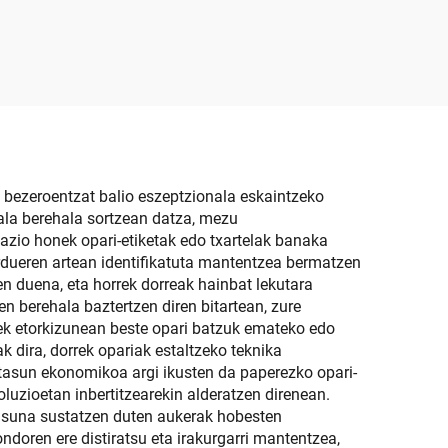
in
ontzia
a bezeroentzat balio eszeptzionala eskaintzeko
ala berehala sortzean datza, mezu
zazio honek opari-etiketak edo txartelak banaka
ardueren artean identifikatuta mantentzea bermatzen
en duena, eta horrek dorreak hainbat lekutara
n berehala baztertzen diren bitartean, zure
ileek etorkizunean beste opari batzuk emateko edo
ak dira, dorrek opariak estaltzeko teknika
etasun ekonomikoa argi ikusten da paperezko opari-
luzioetan inbertitzearekin alderatzen direnean.
tasuna sustatzen duten aukerak hobesten
ndoren ere distiratsu eta irakurgarri mantentzea,