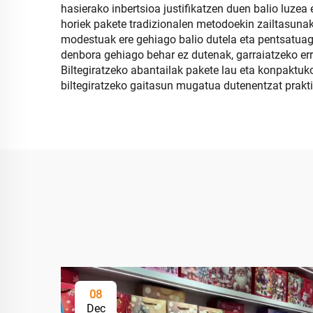
hasierako inbertsioa justifikatzen duen balio luzea
horiek pakete tradizionalen metodoekin zailtasunak
modestuak ere gehiago balio dutela eta pentsatuagoa
denbora gehiago behar ez dutenak, garraiatzeko e
Biltegiratzeko abantailak pakete lau eta konpaktuko
biltegiratzeko gaitasun mugatua dutenentzat prakti
08
Dec