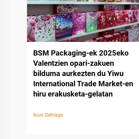
BSM Packaging-ek 2025eko
Valentzien opari-zakuen
bilduma aurkezten du Yiwu
International Trade Market-en
hiru erakusketa-gelatan
Ikusi Gehiago