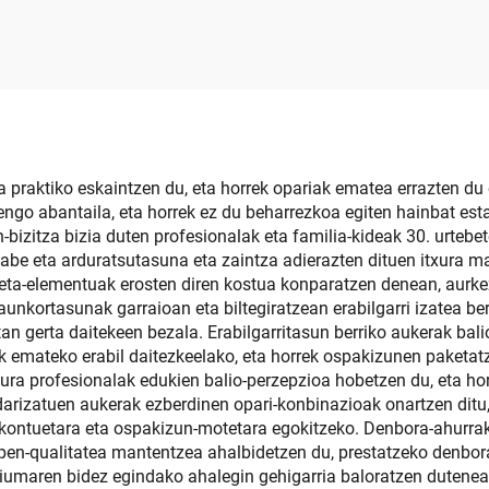
guztiz pertsonaliza
paperzko ardo eta 
daitekeena
paketeak
la praktiko eskaintzen du, eta horrek opariak ematea errazten du
engo abantaila, eta horrek ez du beharrezkoa egiten hainbat est
bizitza bizia duten profesionalak eta familia-kideak 30. urteb
k gabe eta arduratsutasuna eta zaintza adierazten dituen itxura
nketa-elementuak erosten diren kostua konparatzen denean, aurk
raunkortasunak garraioan eta biltegiratzean erabilgarri izatea b
tan gerta daitekeen bezala. Erabilgarritasun berriko aukerak bali
ak emateko erabil daitezkeelako, eta horrek ospakizunen paketat
txura profesionalak edukien balio-perzepzioa hobetzen du, eta h
rizatuen aukerak ezberdinen opari-konbinazioak onartzen ditu, 
ekontuetara eta ospakizun-motetara egokitzeko. Denbora-ahurrak
ezpen-qualitatea mantentzea ahalbidetzen du, prestatzeko denbo
maren bidez egindako ahalegin gehigarria baloratzen dutenean, 