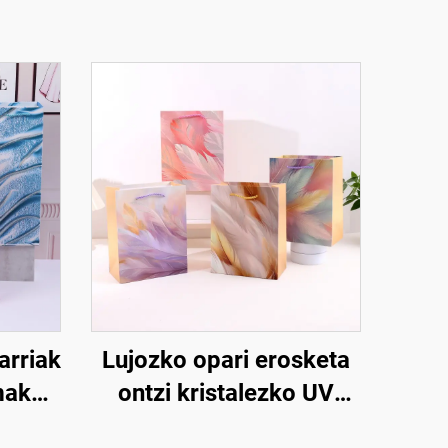
arriak
Lujozko opari erosketa
mako
ontzi kristalezko UV
tile
apurtadurarekin