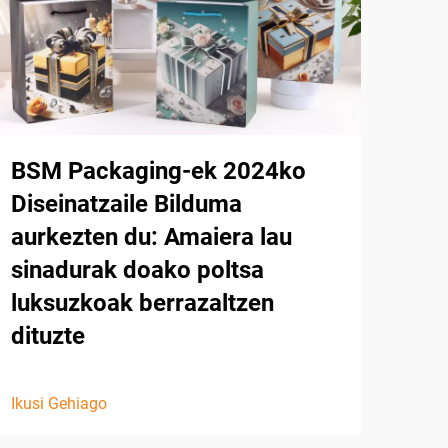
BSM Packaging-ek 2024ko
Diseinatzaile Bilduma
aurkezten du: Amaiera lau
sinadurak doako poltsa
luksuzkoak berrazaltzen
dituzte
Ikusi Gehiago