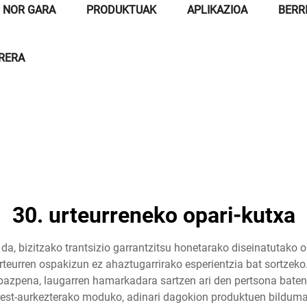
NOR GARA
PRODUKTUAK
APLIKAZIOA
BERR
RRERA
30. urteurreneko opari-kutxa
 da, bizitzako trantsizio garrantzitsu honetarako diseinatutako
teurren ospakizun ez ahaztugarrirako esperientzia bat sortzeko.
ebazpena, laugarren hamarkadara sartzen ari den pertsona baten
rest-aurkezterako moduko, adinari dagokion produktuen bilduma