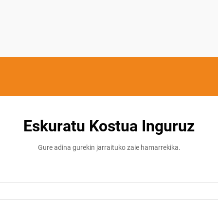
Eskuratu Kostua Inguruz
Gure adina gurekin jarraituko zaie hamarrekika.