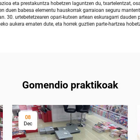
zioa eta prestakuntza hobetzen laguntzen du, txartelentzat, osag
n duen babesa elementu hauskorrak garraioan seguru mantentze
an. 30. urtebetetzearen opari-kutxen artean eskuragarri dauden
zeko aukera ematen dute, eta horrek guztien parte-hartzea hobe
Gomendio praktikoak
08
Dec