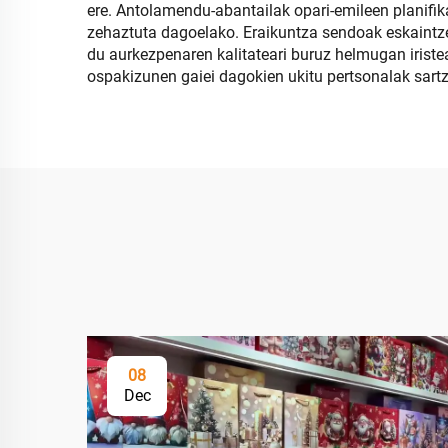
ere. Antolamendu-abantailak opari-emileen planifika
zehaztuta dagoelako. Eraikuntza sendoak eskaintze
du aurkezpenaren kalitateari buruz helmugan iriste
ospakizunen gaiei dagokien ukitu pertsonalak sart
08
Dec