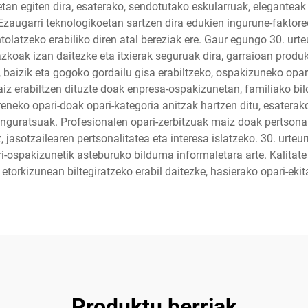
an egiten dira, esaterako, sendotutako eskularruak, eleganteak
Ezaugarri teknologikoetan sartzen dira edukien ingurune-faktor
olatzeko erabiliko diren atal bereziak ere. Gaur egungo 30. ur
azkoak izan daitezke eta itxierak seguruak dira, garraioan prod
 baizik eta gogoko gordailu gisa erabiltzeko, ospakizuneko opa
maiz erabiltzen dituzte doak enpresa-ospakizunetan, familiako b
eneko opari-doak opari-kategoria anitzak hartzen ditu, esaterak
nguratsuak. Profesionalen opari-zerbitzuak maiz doak pertsonal
jasotzailearen pertsonalitatea eta interesa islatzeko. 30. urte
ri-ospakizunetik asteburuko bilduma informaletara arte. Kalita
orkizunean biltegiratzeko erabil daitezke, hasierako opari-ekita
Produktu berriak