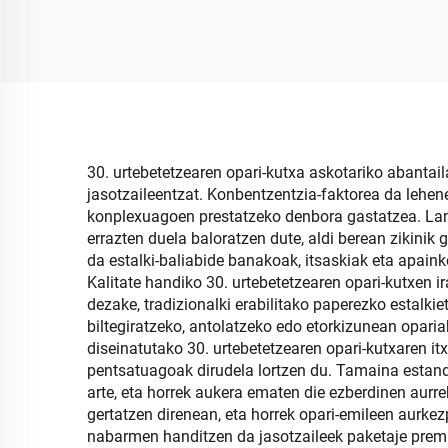
merkataritzarako eta
eta 
oparitzeko pakete-
premio bikaina
30. urtebetetzearen opari-kutxa askotariko abantai
jasotzaileentzat. Konbentzentzia-faktorea da lehen
konplexuagoen prestatzeko denbora gastatzea. Lan-
errazten duela baloratzen dute, aldi berean zikini
da estalki-baliabide banakoak, itsaskiak eta apai
Kalitate handiko 30. urtebetetzearen opari-kutxen i
dezake, tradizionalki erabilitako paperezko estalkie
biltegiratzeko, antolatzeko edo etorkizunean opari
diseinatutako 30. urtebetetzearen opari-kutxaren i
pentsatuagoak dirudela lortzen du. Tamaina estanda
arte, eta horrek aukera ematen die ezberdinen aurr
gertatzen direnean, eta horrek opari-emileen aurk
nabarmen handitzen da jasotzaileek paketaje premiu