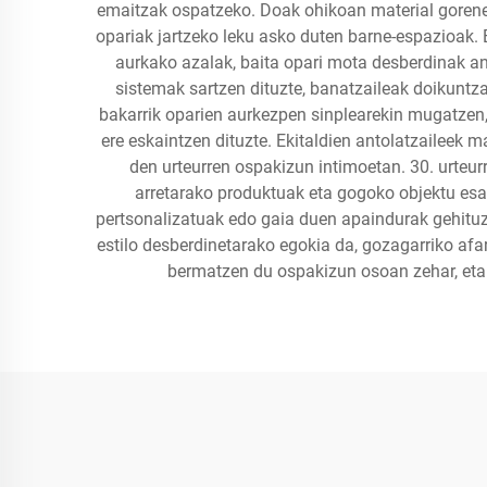
emaitzak ospatzeko. Doak ohikoan material gorenet
opariak jartzeko leku asko duten barne-espazioak. 
aurkako azalak, baita opari mota desberdinak ant
sistemak sartzen dituzte, banatzaileak doikuntz
bakarrik oparien aurkezpen sinplearekin mugatzen,
ere eskaintzen dituzte. Ekitaldien antolatzaileek 
den urteurren ospakizun intimoetan. 30. urteurr
arretarako produktuak eta gogoko objektu esa
pertsonalizatuak edo gaia duen apaindurak gehituz, 
estilo desberdinetarako egokia da, gozagarriko afa
bermatzen du ospakizun osoan zehar, eta et