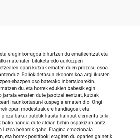
botila
 eta eraginkorragoa bihurtzen du emaileentzat eta
alki-materialen bilaketa edo aurkezpen
etetzearen opari-kutxak ematen duen prozesu osoa
 mantenduz. Baliokidetasun ekonomikoa argi ikusten
ezpen-ebazpen oso baterako inbertsioarekin.
ermatzen du, eta horrek edukien babesik egin
o jarraia ematen dute jasotzaileentzat, kutxak
zeari iraunkortasun-ikuspegia ematen dio. Ongi
orrek opari modestuak ere handiagoak eta
pieza bakar batetik hasita hainbat elementu txiki
 balio handia dute aldian behin ospakizun anitz
ra luzea beharrik gabe. Eragina emozionala
eta horrek positiboki eragiten du oparien gainetik