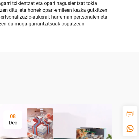
arri txikientzat eta opari nagusientzat tokia
n ditu, eta horrek opari-emileen kezka gutxitzen
 pertsonalizazio-aukerak harreman pertsonalen eta
tzen du muga-garrantzitsuak ospatzean.
08
Dec