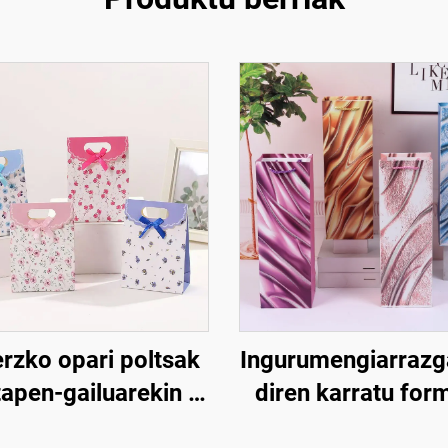
rzko opari poltsak
Ingurumengiarrazg
tapen-gailuarekin –
diren karratu for
, erabil daitekeena
opari ontziak – Ar