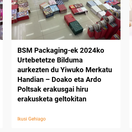
BSM Packaging-ek 2024ko
Urtebetetze Bilduma
aurkezten du Yiwuko Merkatu
Handian – Doako eta Ardo
Poltsak erakusgai hiru
erakusketa geltokitan
Ikusi Gehiago