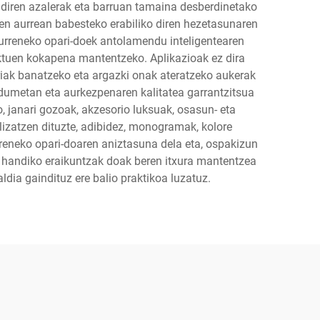
 diren azalerak eta barruan tamaina desberdinetako
een aurrean babesteko erabiliko diren hezetasunaren
teurreneko opari-doek antolamendu inteligentearen
uktuen kokapena mantentzeko. Aplikazioak ez dira
riak banatzeko eta argazki onak ateratzeko aukerak
ildumetan eta aurkezpenaren kalitatea garrantzitsua
o, janari gozoak, akzesorio luksuak, osasun- eta
izatzen dituzte, adibidez, monogramak, kolore
urreneko opari-doaren aniztasuna dela eta, ospakizun
te handiko eraikuntzak doak beren itxura mantentzea
ldia gaindituz ere balio praktikoa luzatuz.