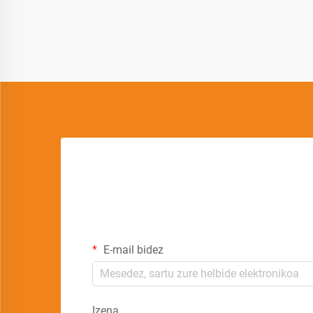
E-mail bidez
Izena