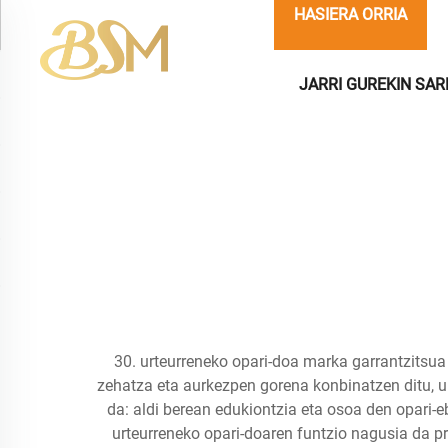
HASIERA ORRIA
JARRI GUREKIN SA
30. urteurreneko opari-doa marka garrantzitsua
zehatza eta aurkezpen gorena konbinatzen ditu, ur
da: aldi berean edukiontzia eta osoa den opari-
urteurreneko opari-doaren funtzio nagusia da p