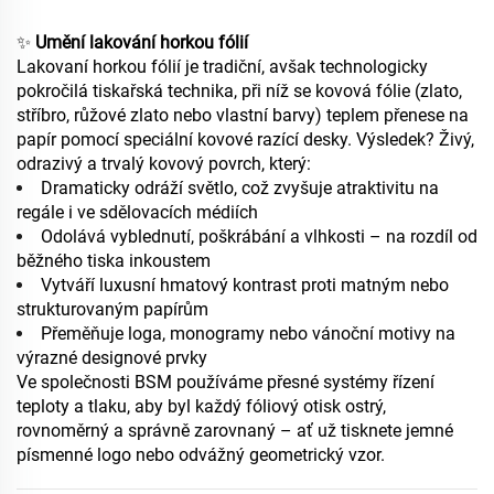
✨
Umění lakování horkou fólií
Lakovaní horkou fólií je tradiční, avšak technologicky
pokročilá tiskařská technika, při níž se kovová fólie (zlato,
stříbro, růžové zlato nebo vlastní barvy) teplem přenese na
papír pomocí speciální kovové razící desky. Výsledek? Živý,
odrazivý a trvalý kovový povrch, který:
Dramaticky odráží světlo, což zvyšuje atraktivitu na
regále i ve sdělovacích médiích
Odolává vyblednutí, poškrábání a vlhkosti – na rozdíl od
běžného tiska inkoustem
Vytváří luxusní hmatový kontrast proti matným nebo
strukturovaným papírům
Přeměňuje loga, monogramy nebo vánoční motivy na
výrazné designové prvky
Ve společnosti BSM používáme přesné systémy řízení
teploty a tlaku, aby byl každý fóliový otisk ostrý,
rovnoměrný a správně zarovnaný – ať už tisknete jemné
písmenné logo nebo odvážný geometrický vzor.