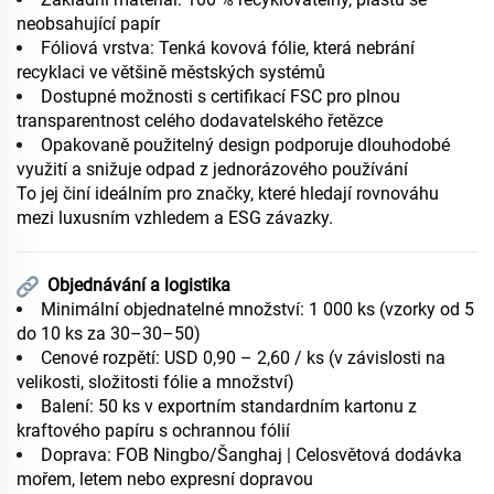
neobsahující papír
Fóliová vrstva: Tenká kovová fólie, která nebrání
recyklaci ve většině městských systémů
Dostupné možnosti s certifikací FSC pro plnou
transparentnost celého dodavatelského řetězce
Opakovaně použitelný design podporuje dlouhodobé
využití a snižuje odpad z jednorázového používání
To jej činí ideálním pro značky, které hledají rovnováhu
mezi luxusním vzhledem a ESG závazky.
Objednávání a logistika
Minimální objednatelné množství: 1 000 ks (vzorky od 5
do 10 ks za 30–30–50)
Cenové rozpětí: USD 0,90 – 2,60 / ks (v závislosti na
velikosti, složitosti fólie a množství)
Balení: 50 ks v exportním standardním kartonu z
kraftového papíru s ochrannou fólií
Doprava: FOB Ningbo/Šanghaj | Celosvětová dodávka
mořem, letem nebo expresní dopravou