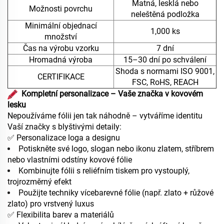
Matná, lesklá nebo
Možnosti povrchu
neleštěná podložka
Minimální objednací
1,000 ks
množství
Čas na výrobu vzorku
7 dní
Hromadná výroba
15–30 dní po schválení
Shoda s normami ISO 9001,
CERTIFIKACE
FSC, RoHS, REACH
Kompletní personalizace – Vaše značka v kovovém
lesku
Nepoužíváme fólii jen tak náhodně – vytváříme identitu
Vaší značky s blyštivými detaily:
✅ Personalizace loga a designu
Potiskněte své logo, slogan nebo ikonu zlatem, stříbrem
nebo vlastními odstíny kovové fólie
Kombinujte fólii s reliéfním tiskem pro vystouplý,
trojrozměrný efekt
Použijte techniky vícebarevné fólie (např. zlato + růžové
zlato) pro vrstvený luxus
✅ Flexibilita barev a materiálů