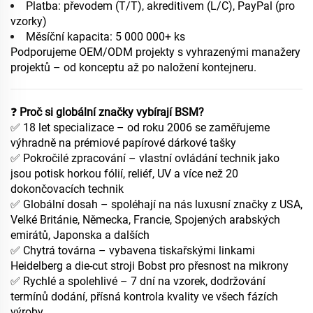
Platba: převodem (T/T), akreditivem (L/C), PayPal (pro
vzorky)
Měsíční kapacita: 5 000 000+ ks
Podporujeme OEM/ODM projekty s vyhrazenými manažery
projektů – od konceptu až po naložení kontejneru.
❓
Proč si globální značky vybírají BSM?
✅ 18 let specializace – od roku 2006 se zaměřujeme
výhradně na prémiové papírové dárkové tašky
✅ Pokročilé zpracování – vlastní ovládání technik jako
jsou potisk horkou fólií, reliéf, UV a více než 20
dokončovacích technik
✅ Globální dosah – spoléhají na nás luxusní značky z USA,
Velké Británie, Německa, Francie, Spojených arabských
emirátů, Japonska a dalších
✅ Chytrá továrna – vybavena tiskařskými linkami
Heidelberg a die-cut stroji Bobst pro přesnost na mikrony
✅ Rychlé a spolehlivé – 7 dní na vzorek, dodržování
termínů dodání, přísná kontrola kvality ve všech fázích
výroby