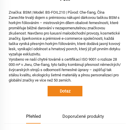
Značka: BSM | Model: BS-FOIL210 | Původ: Che-ťiang, Čína
Zanechte trvalý dojem s prémiovou nákupní dárkovou taškou BSM s
horkým fóliováním – mistrovským dílem obalové řemeslnosti, které
proměňuje běžné darování v nezapomenutelnou značkovou
zkušenost. Navrženo pro luxusní maloobchodní provozy, kosmetické
značky, šperkovnice a prémiové e-commerce společnosti, každá
taška vyniká přesným horkým fóliováním, které dodává jasný kovový
lesk, vynikající odolnost a hmatový povrch, který již při prvním dotyku
vyzařuje exkluzivitu.
Vyrobeno ve naší chytré továrně s certifikací ISO 9001 o rozloze 28
000 m² v Jiwu, Che-ťiang, tyto tašky kombinují přesnost německých/
švýcarských strojů s odborností řemeslné úpravy – zajišťují tak
stálou kvalitu, ekologicky šetrné materiály a plnou personalizaci pro
globální značky ve více než 50 zemích.
Dotaz
Přehled
Doporučené produkty