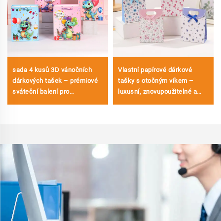
sada 4 kusů 3D vánočních
Vlastní papírové dárkové
dárkových tašek – prémiové
tašky s otočným víkem –
sváteční balení pro
luxusní, znovupoužitelné a
maloobchod a dárky
plně přizpůsobitelné