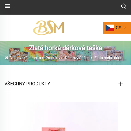
CS
Zlatá horká dárková taška
Domovská stránka
>
Produkty
>
Dárkový Sáček
>
Zlatá horká dárková taška
VŠECHNY PRODUKTY