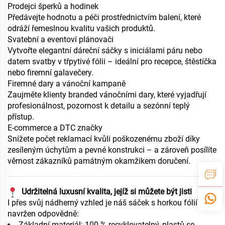
Prodejci šperků a hodinek
Předávejte hodnotu a péči prostřednictvím balení, které
odráží řemeslnou kvalitu vašich produktů.
Svatební a eventoví plánovači
Vytvořte elegantní dáreční sáčky s iniciálami páru nebo
datem svatby v třpytivé fólii – ideální pro recepce, štěstíčka
nebo firemní galavečery.
Firemné dary a vánoční kampaně
Zaujměte klienty branded vánočními dary, které vyjadřují
profesionálnost, pozornost k detailu a sezónní teplý
přístup.
E-commerce a DTC značky
Snížete počet reklamací kvůli poškozenému zboží díky
zesíleným úchytům a pevné konstrukci – a zároveň posílíte
věrnost zákazníků památným okamžikem doručení.
Udržitelná luxusní kvalita, jejíž si můžete být jisti
I přes svůj nádherný vzhled je náš sáček s horkou fólií
navržen odpovědně:
Základní materiál: 100 % recyklovatelný, plastů se