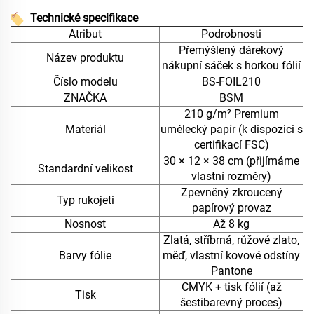
Technické specifikace
Atribut
Podrobnosti
Přemýšlený dárekový
Název produktu
nákupní sáček s horkou fólií
Číslo modelu
BS-FOIL210
ZNAČKA
BSM
210 g/m² Premium
Materiál
umělecký papír (k dispozici s
certifikací FSC)
30 × 12 × 38 cm (přijímáme
Standardní velikost
vlastní rozměry)
Zpevněný zkroucený
Typ rukojeti
papírový provaz
Nosnost
Až 8 kg
Zlatá, stříbrná, růžové zlato,
Barvy fólie
měď, vlastní kovové odstíny
Pantone
CMYK + tisk fólií (až
Tisk
šestibarevný proces)