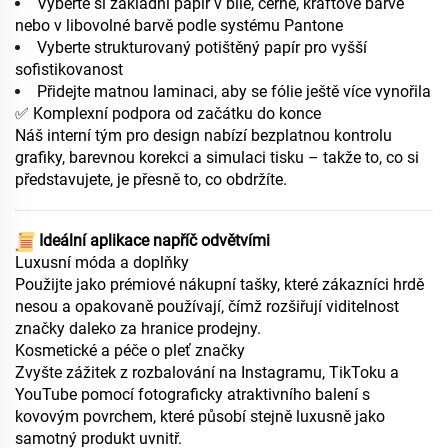
Vyberte si základní papír v bílé, černé, kráftové barvě
nebo v libovolné barvě podle systému Pantone
Vyberte strukturovaný potištěný papír pro vyšší
sofistikovanost
Přidejte matnou laminaci, aby se fólie ještě více vynořila
✅ Komplexní podpora od začátku do konce
Náš interní tým pro design nabízí bezplatnou kontrolu
grafiky, barevnou korekci a simulaci tisku – takže to, co si
představujete, je přesně to, co obdržíte.
️
Ideální aplikace napříč odvětvími
Luxusní móda a doplňky
Použijte jako prémiové nákupní tašky, které zákazníci hrdě
nesou a opakovaně používají, čímž rozšiřují viditelnost
značky daleko za hranice prodejny.
Kosmetické a péče o pleť značky
Zvyšte zážitek z rozbalování na Instagramu, TikToku a
YouTube pomocí fotograficky atraktivního balení s
kovovým povrchem, které působí stejně luxusně jako
samotný produkt uvnitř.