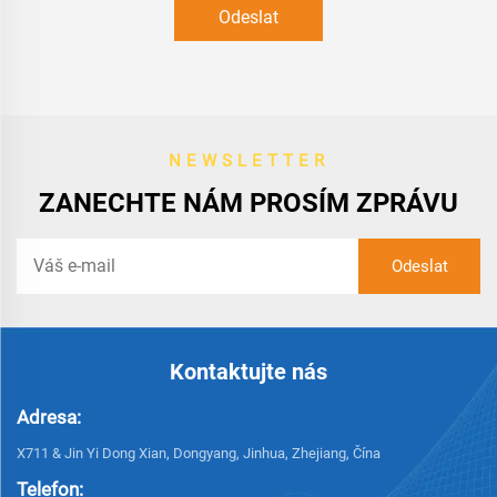
Odeslat
NEWSLETTER
ZANECHTE NÁM PROSÍM ZPRÁVU
Kontaktujte nás
Adresa:
X711 & Jin Yi Dong Xian, Dongyang, Jinhua, Zhejiang, Čína
Telefon: