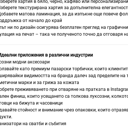
зберете хартия в бяло, черно, кафяво или персонализирани
зберете текстурирана хартия за допълнителна елегантност
обавете матова ламинация, за да изпъкне още повече фо
оддръжка от начало до край
път ни по дизайн осигурява безплатен преглед на графични
улация на печат – така че полученото точно да отговаря н
Идеални приложения в различни индустрии
созни модни аксесоари
олзвайте като премиум пазарски торбички, които клиентите
ширявайки видимостта на бранда далеч зад пределите на 
метични марки и за грижа за кожата
обрете преживяването при отваряне на пратката в Instagra
ален финиш, които усещането са толкова луксозни, колкото
говци на бижута и часовници
давайте стойност и внимание чрез опаковки, които отразя
дукти.
анизатори на сватби и събития