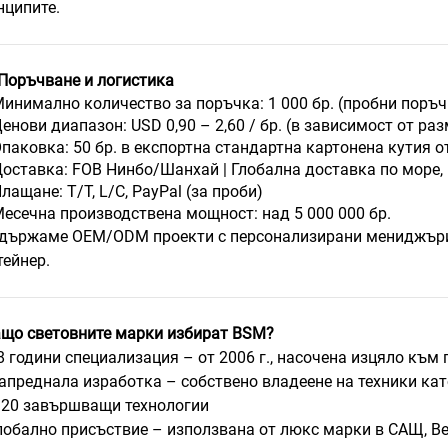
нципите.
Поръчване и логистика
инимално количество за поръчка: 1 000 бр. (пробни поръч
енови диапазон: USD 0,90 – 2,60 / бр. (в зависимост от р
паковка: 50 бр. в експортна стандартна картонена кутия 
оставка: FOB Нинбо/Шанхай | Глобална доставка по море, 
лащане: T/T, L/C, PayPal (за проби)
есечна производствена мощност: над 5 000 000 бр.
държаме OEM/ODM проекти с персонализирани мениджъри з
тейнер.
що световните марки избират BSM?
8 години специализация – от 2006 г., насочена изцяло къ
апреднала изработка – собствено владеене на техники кат
 20 завършващи технологии
лобално присъствие – използвана от люкс марки в САЩ, Ве