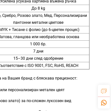
Усилена усукана хартиена въжена ръчка
До 8 kg
, Сребро, Розово злато, Мед, Персонализирани
пантонни метални цветове
MYK + Тисане с фолио (до 6-цветен процес)
атова, гланцова или необра­ботена основа
1 000 бр.
7 дни
15–30 дни след одобрение
ъответствие с ISO 9001, FSC, RoHS, REACH
 на Вашия бранд с бляскава прецизност:
н или персонализиран метален цвят
ово злато) за по-сложен луксозен вид