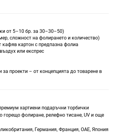
ки от 5–10 бр. за 30–30–50)
азмер, сложност на фолирането и количество)
от кафяв картон с предпазна фолиа
въздух или експрес
а проекти – от концепцията до товарене в
м премиум хартиени подаръчни торбички
о горещо фолиране, релефно тисане, UV и още
ликобритания, Германия, Франция, ОАЕ, Япония