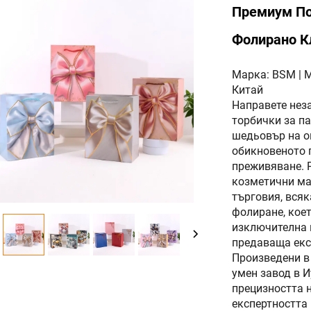
Премиум По
Фолирано К
Марка: BSM | М
Китай
Направете нез
торбички за п
шедьовър на о
обикновеното 
преживяване. Р
козметични ма
търговия, всяк
фолиране, кое
изключителна 
предаваща екс
Произведени в 
умен завод в И
прецизността 
експертността