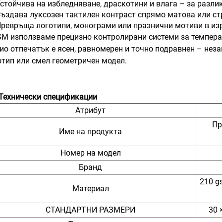
стойчива на избледняване, драскотини и влага – за разли
ъздава луксозен тактилен контраст спрямо матова или ст
ревръща логотипи, монограми или празнични мотиви в из
SM използваме прецизно контролирани системи за температ
ио отпечатък е ясен, равномерен и точно подравнен – нез
отип или смел геометричен модел.
Технически спецификации
Атрибут
Пр
Име на продукта
Номер на модел
Бранд
210 g
Материал
СТАНДАРТНИ РАЗМЕРИ
30 