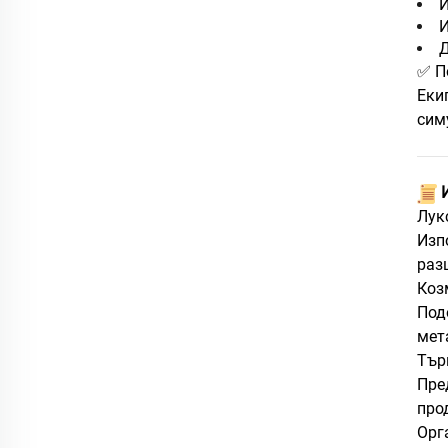
И
И
Д
✅ П
Еки
сим
️
Лук
Изп
раз
Коз
Под
мет
Тър
Пре
про
Орг