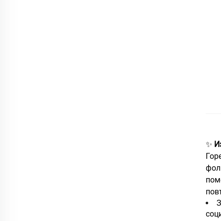
✨
И
Гор
фол
пом
пов
З
соц