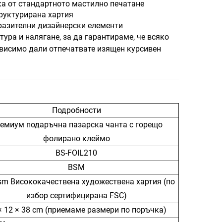
ка от стандартното мастилно печатане
руктурирана хартия
разителни дизайнерски елементи
ура и налягане, за да гарантираме, че всяко
ависимо дали отпечатвате изящен курсивен
Подробности
емиум подаръчна пазарска чанта с горещо
фолирано клеймо
BS-FOIL210
BSM
sm Висококачествена художествена хартия (по
избор сертифицирана FSC)
× 12 × 38 cm (приемаме размери по поръчка)