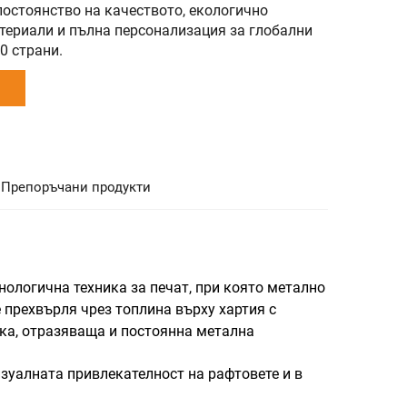
постоянство на качеството, екологично
териали и пълна персонализация за глобални
0 страни.
Препоръчани продукти
нологична техника за печат, при която метално
е прехвърля чрез топлина върху хартия с
ка, отразяваща и постоянна метална
зуалната привлекателност на рафтовете и в