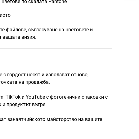
 цветове по скалата Pantone
лиото
те файлове, съгласуване на цветовете и
а вашата визия.
 с гордост носят и използват отново,
точката на продажба.
m, TikTok и YouTube с фотогенични опаковки с
 и продуктът вътре.
ват занаятчийското майсторство на вашите