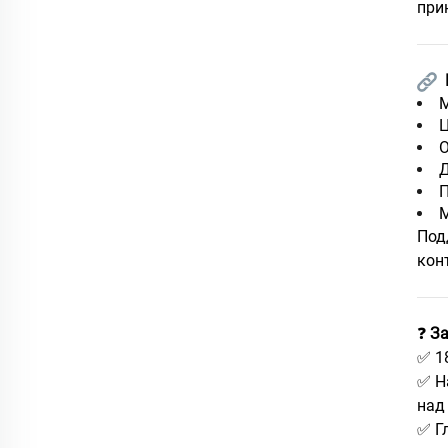
при
М
Ц
О
Д
П
М
Под
кон
❓
За
✅ 1
✅ Н
над
✅ Г