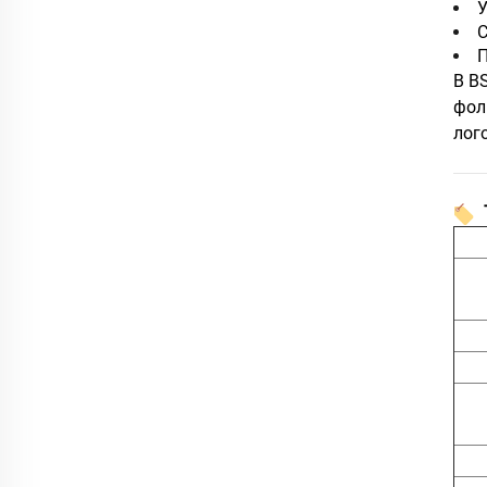
У
С
П
В B
фол
лог