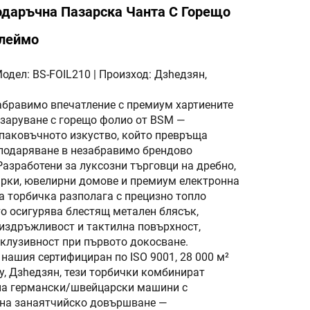
даръчна Пазарска Чанта С Горещо
леймо
одел: BS-FOIL210 | Произход: Дзheдзян,
абравимо впечатление с премиум хартиените
азаруване с горещо фолио от BSM —
паковъчното изкуство, който превръща
подаряване в незабравимо брендово
азработени за луксозни търговци на дребно,
рки, ювелирни домове и премиум електронна
а торбичка разполага с прецизно топло
то осигурява блестящ метален блясък,
издръжливост и тактилна повърхност,
клузивност при първото докосване.
нашия сертифициран по ISO 9001, 28 000 м²
у, Дзheдзян, тези торбички комбинират
на германски/швейцарски машини с
 на занаятчийско довършване —