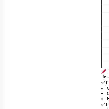
Ние
✅ П
О
С
И
✅ Г