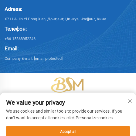
Adresa:
X711 & Jin Yi Dong Xian, Донгјанг, Џинхуа, Чхејјанг, Кина
Телефон:
+86-15868952246
Email:
Company E-mail:
[email protected]
Ауторско право © 2026 Иву Бингшенг Пакетинг Технологија Цо, Лтд.
We value your privacy
Сва права су задржана. -
Политике приватности
We use cookies and similar tools to provide our services. If you
don't want to accept all cookies, click Personalize cookies.
Accept all