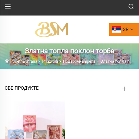
SR
Златна топла поклон торба
Početna Strana
>
Proizvodi
>
Подарочна врећа
>
Златна топла поклон торба
СВЕ ПРОДУКТЕ