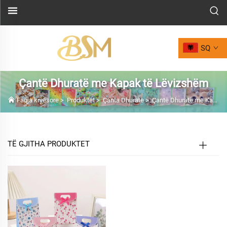
SQ
Çantë Dhuratë me Kapak të Lëvizshëm
Faqja kryesore
>
Produktet
>
Çanta Dhurate
>
Çantë Dhuratë me Kapak të Lëvizshëm
TË GJITHA PRODUKTET