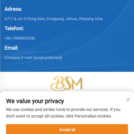
Adresa:
X711 & Jin Yi Dong Xian, Dongyang, Jinhua, Zhejiang, Kina
Telefoni:
+86-15868952246
Email:
Company E-mail:
[email protected]
Të drejta autorike © 2026 Yiwu Bingsheng Packaging Technology Co., Ltd.
We value your privacy
Të gjitha të drejtat i rezervuara. -
Politika e Privatësisë
We use cookies and similar tools to provide our services. If you
don't want to accept all cookies, click Personalize cookies.
Accept all