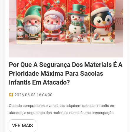
Por Que A Segurança Dos Materiais É A
Prioridade Máxima Para Sacolas
Infantis Em Atacado?
2026-06-08 16:04:00
Quando compradores e varejistas adquirem sacolas infantis em
atacado, a segurança dos materiais nunca é uma preocupação
secundária. Bebês e crianças pequenas têm contato direto e
VER MAIS
prolongado com esses produtos, tornando a escolha dos materiais