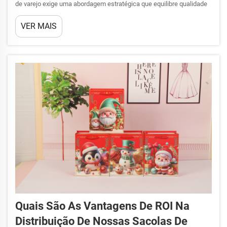
de varejo exige uma abordagem estratégica que equilibre qualidade
de apresentação, eficiência operacional e satisfação do cliente.
VER MAIS
Para gerentes de varejo e equipes de merchandising que trabalham
com sacolas de presente para bebê, ...
Quais São As Vantagens De ROI Na
Distribuição De Nossas Sacolas De