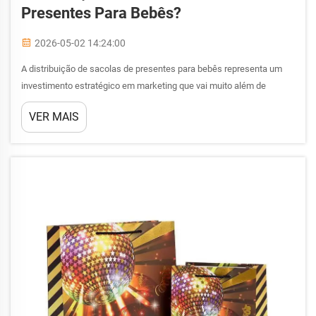
Presentes Para Bebês?
2026-05-02 14:24:00
A distribuição de sacolas de presentes para bebês representa um
investimento estratégico em marketing que vai muito além de
simples brindes promocionais. Para empresas que visam futuros
VER MAIS
pais, mães recém-paridas e consumidores voltados para a família,
esses conjuntos cuidadosamente selecionados ampliam...