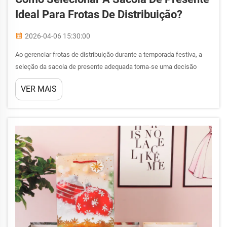
Ideal Para Frotas De Distribuição?
2026-04-06 15:30:00
Ao gerenciar frotas de distribuição durante a temporada festiva, a
seleção da sacola de presente adequada torna-se uma decisão
crítica, com impacto tanto na eficiência operacional quanto na
VER MAIS
satisfação do cliente. Os gestores de frota devem equilibrar os
requisitos de durabilidade...