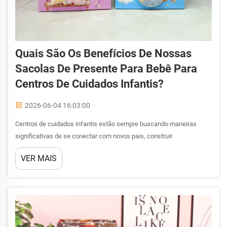
Quais São Os Benefícios De Nossas
Sacolas De Presente Para Bebê Para
Centros De Cuidados Infantis?
2026-06-04 16:03:00
Centros de cuidados infantis estão sempre buscando maneiras
significativas de se conectar com novos pais, construir
relacionamentos duradouros e reforçar sua reputação profissional.
VER MAIS
Uma das ferramentas mais eficazes e subutilizadas disponíveis são
as sacolas de presente para bebê — elaboradas com atenção...