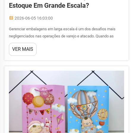
Estoque Em Grande Escala?
2026-06-05 16:03:00
Gerenciar embalagens em larga escala é um dos desafios mais
negligenciados nas operações de varejo e atacado. Quando as
empresas estocam uma sacola de presente para bebê ao lado de
VER MAIS
centenas de outros SKUs, espera-se que a embalagem se encaixe
perfeitamente nos sistemas de armazenamento existentes...