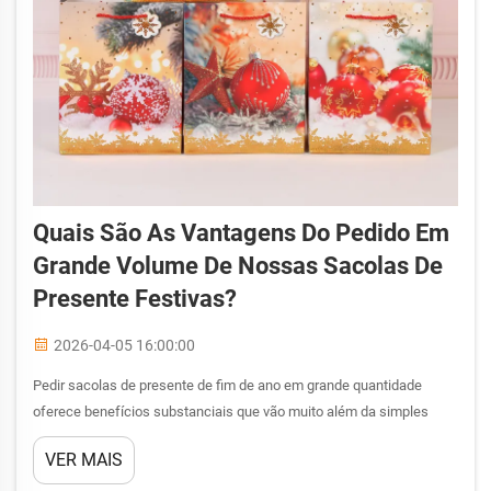
Quais São As Vantagens Do Pedido Em
Grande Volume De Nossas Sacolas De
Presente Festivas?
2026-04-05 16:00:00
Pedir sacolas de presente de fim de ano em grande quantidade
oferece benefícios substanciais que vão muito além da simples
economia de custos, transformando a forma como as empresas
VER MAIS
abordam suas estratégias sazonais de embalagem. Quando as
empresas optam por compras em quantidades maiores de sacolas