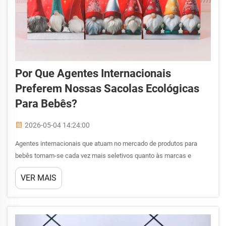
Por Que Agentes Internacionais
Preferem Nossas Sacolas Ecológicas
Para Bebês?
2026-05-04 14:24:00
Agentes internacionais que atuam no mercado de produtos para
bebês tornam-se cada vez mais seletivos quanto às marcas e
fornecedores que representam, especialmente no que diz respeito a
VER MAIS
soluções de embalagem alinhadas às normas globais de
sustentabilidade. A transição rumo a embalagens ecológicas...