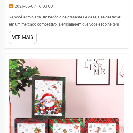
2026-06-07 16:03:00
Se você administra um negócio de presentes e deseja se destacar
em um mercado competitivo, a embalagem que você escolhe tem
tanta importância quanto o produto no interior. Sacolas para
VER MAIS
presentes infantis são uma das ferramentas mais eficazes
disponíveis para varejistas de presentes, proprietários de butiques e
comerciantes eletrônicos...