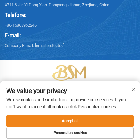
X711 & Jin Yi Dong Xian, Dongyang, Jinhua, Zhejiang, China
Telefone:
+86-15868952246
E-mail:
Company E-mail:
[email protected]
Copyright © 2026 Yiwu Bingsheng Packaging Technology Co., Ltd. Todos
We value your privacy
os direitos reservados. -
Política de Privacidade
We use cookies and similar tools to provide our services. If you
don't want to accept all cookies, click Personalize cookies.
Accept all
Personalize cookies