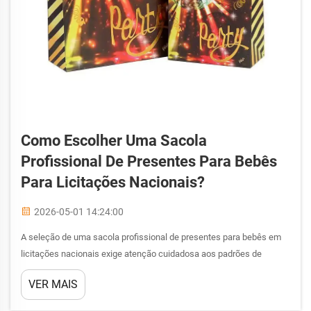
Como Escolher Uma Sacola
Profissional De Presentes Para Bebês
Para Licitações Nacionais?
2026-05-01 14:24:00
A seleção de uma sacola profissional de presentes para bebês em
licitações nacionais exige atenção cuidadosa aos padrões de
aquisição, às expectativas de qualidade e aos marcos regulatórios
VER MAIS
que regem as compras no setor público. Os processos de licitação
nacional exigem fornecedores...