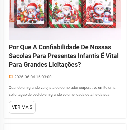
Por Que A Confiabilidade De Nossas
Sacolas Para Presentes Infantis É Vital
Para Grandes Licitações?
2026-06-06 16:03:00
Quando um grande varejista ou comprador corporativo emite uma
solicitação de pedido em grande volume, cada detalhe da sua
proposta importa — e as sacolas para presentes infantis estão
VER MAIS
exatamente no centro dessa análise. Compradores que realizam
grandes licitações não avaliam apenas o preço. Eles verificam se...