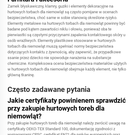
Zamek błyskawiczny, klamry, guziki i elementy dekoracyjne na
hurtowych torbach dla niemowląt są często pomijane w ocenach
bezpieczeństwa, choć same w sobie stanowią określone ryzyko.
Elementy metalowe na hurtowych torbach dla niemowląt powinny być
badane pod kątem zawartości niklu i ołowiu, ponieważ oba te
pierwiastki są częstymi przyczynami zapalenia kontaktowego skóry u
osób wrażliwych. Elementy plastikowe stosowane w hurtowych
torbach dla niemowląt muszą spełniać normy bezpieczeństwa
dotyczących kontaktu z żywnością, aby zapewnić, że przypadkowe
ssanie przez dziecko nie spowoduje narażenia na substancje
chemiczne. Kompleksowa ocena bezpieczeństwa materiałów użytych
w hurtowych torbach dla niemowląt obejmuje każdy element, nie tylko
główną tkaninę.
Często zadawane pytania
Jakie certyfikaty powinienem sprawdzić
przy zakupie hurtowych toreb dla
niemowląt?
Przy zakupie hurtowych toreb dla niemowląt należy zwrócić uwagę na
certyfikaty OEKO-TEX Standard 100, dokumentację zgodności z
wymaganiami CPSC, certyfikat EN71 dla rynków europejskich oraz