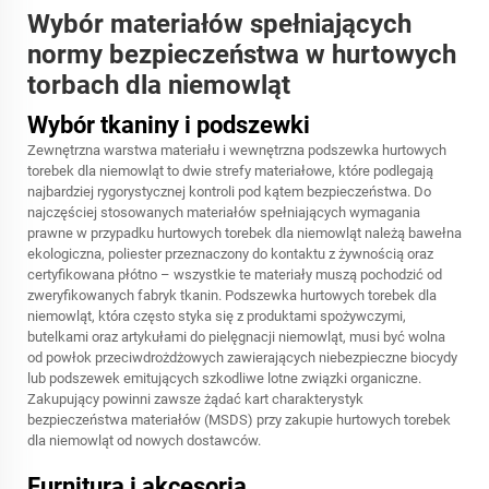
Wybór materiałów spełniających
normy bezpieczeństwa w hurtowych
torbach dla niemowląt
Wybór tkaniny i podszewki
Zewnętrzna warstwa materiału i wewnętrzna podszewka hurtowych
torebek dla niemowląt to dwie strefy materiałowe, które podlegają
najbardziej rygorystycznej kontroli pod kątem bezpieczeństwa. Do
najczęściej stosowanych materiałów spełniających wymagania
prawne w przypadku hurtowych torebek dla niemowląt należą bawełna
ekologiczna, poliester przeznaczony do kontaktu z żywnością oraz
certyfikowana płótno – wszystkie te materiały muszą pochodzić od
zweryfikowanych fabryk tkanin. Podszewka hurtowych torebek dla
niemowląt, która często styka się z produktami spożywczymi,
butelkami oraz artykułami do pielęgnacji niemowląt, musi być wolna
od powłok przeciwdrożdżowych zawierających niebezpieczne biocydy
lub podszewek emitujących szkodliwe lotne związki organiczne.
Zakupujący powinni zawsze żądać kart charakterystyk
bezpieczeństwa materiałów (MSDS) przy zakupie hurtowych torebek
dla niemowląt od nowych dostawców.
Furnitura i akcesoria