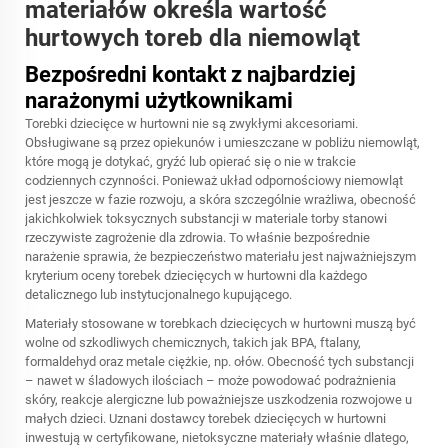
materiałów określa wartość
hurtowych toreb dla niemowląt
Bezpośredni kontakt z najbardziej
narażonymi użytkownikami
Torebki dziecięce w hurtowni nie są zwykłymi akcesoriami.
Obsługiwane są przez opiekunów i umieszczane w pobliżu niemowląt,
które mogą je dotykać, gryźć lub opierać się o nie w trakcie
codziennych czynności. Ponieważ układ odpornościowy niemowląt
jest jeszcze w fazie rozwoju, a skóra szczególnie wrażliwa, obecność
jakichkolwiek toksycznych substancji w materiale torby stanowi
rzeczywiste zagrożenie dla zdrowia. To właśnie bezpośrednie
narażenie sprawia, że bezpieczeństwo materiału jest najważniejszym
kryterium oceny torebek dziecięcych w hurtowni dla każdego
detalicznego lub instytucjonalnego kupującego.
Materiały stosowane w torebkach dziecięcych w hurtowni muszą być
wolne od szkodliwych chemicznych, takich jak BPA, ftalany,
formaldehyd oraz metale ciężkie, np. ołów. Obecność tych substancji
– nawet w śladowych ilościach – może powodować podrażnienia
skóry, reakcje alergiczne lub poważniejsze uszkodzenia rozwojowe u
małych dzieci. Uznani dostawcy torebek dziecięcych w hurtowni
inwestują w certyfikowane, nietoksyczne materiały właśnie dlatego,