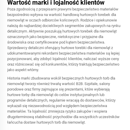
Wartość marki i lojalność klientów
Poza zgodnością z przepisami prawymi bezpieczeństwo materiałów
bezpośrednio wpływa na wartość handlową hurtowych torebek dla
niemowląt w oczach odbiorców końcowych. Rodzice i opiekunowie
należą do najbardziej dociekliwych segmentów zakupowych na rynku
detalicznym. Aktywnie poszukują hurtowych torebek dla niemowląt
oznaczonych jako bezpieczne, nietoksyczne i przyjazne dla
środowiska oraz certyfikowane pod kątem bezpieczeństwa.
Sprzedawcy detaliczni oferujący hurtowe torebki dla niemowląt z
udokumentowanymi rekordami bezpieczeństwa materiałów są lepiej
pozycjonowani, aby zdobyć lojalność klientów, naliczać wyższe ceny
oraz różnicować się od konkurentów, którzy traktują bezpieczeństwo
jako aspekt wtórny.
Historia marki zbudowana wokół bezpiecznych hurtowych torb dla
niemowląt tworzy również trwałą wartość B2B. Szpitale, salony
porodowe oraz firmy zajmujące się prezentami, które wybierają
hurtowe torby dla niemowląt do celów instytucjonalnych lub
programów detalicznych, regularnie wracają do dostawców, którzy
wykazali się niezawodnością pod względem bezpieczeństwa
materiałów. Ta lojalność zmniejsza ryzyko zakupów i wspiera
długoterminową stabilność przychodów dla wszystkich uczestników
łańcucha dostaw hurtowych torb dla niemowląt.