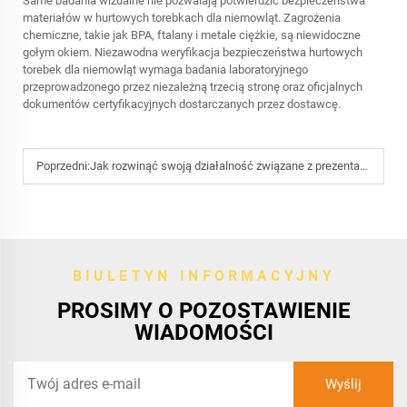
Same badania wizualne nie pozwalają potwierdzić bezpieczeństwa
materiałów w hurtowych torebkach dla niemowląt. Zagrożenia
chemiczne, takie jak BPA, ftalany i metale ciężkie, są niewidoczne
gołym okiem. Niezawodna weryfikacja bezpieczeństwa hurtowych
torebek dla niemowląt wymaga badania laboratoryjnego
przeprowadzonego przez niezależną trzecią stronę oraz oficjalnych
dokumentów certyfikacyjnych dostarczanych przez dostawcę.
Poprzedni:
Jak rozwinąć swoją działalność związane z prezentami dzięki naszym wysokiej klasy torebkom prezentowym dla niemowląt?
BIULETYN INFORMACYJNY
PROSIMY O POZOSTAWIENIE
WIADOMOŚCI