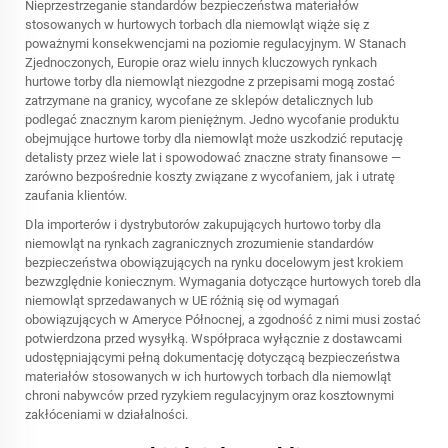
Nieprzestrzeganie standardów bezpieczeństwa materiałów
stosowanych w hurtowych torbach dla niemowląt wiąże się z
poważnymi konsekwencjami na poziomie regulacyjnym. W Stanach
Zjednoczonych, Europie oraz wielu innych kluczowych rynkach
hurtowe torby dla niemowląt niezgodne z przepisami mogą zostać
zatrzymane na granicy, wycofane ze sklepów detalicznych lub
podlegać znacznym karom pieniężnym. Jedno wycofanie produktu
obejmujące hurtowe torby dla niemowląt może uszkodzić reputację
detalisty przez wiele lat i spowodować znaczne straty finansowe —
zarówno bezpośrednie koszty związane z wycofaniem, jak i utratę
zaufania klientów.
Dla importerów i dystrybutorów zakupujących hurtowo torby dla
niemowląt na rynkach zagranicznych zrozumienie standardów
bezpieczeństwa obowiązujących na rynku docelowym jest krokiem
bezwzględnie koniecznym. Wymagania dotyczące hurtowych toreb dla
niemowląt sprzedawanych w UE różnią się od wymagań
obowiązujących w Ameryce Północnej, a zgodność z nimi musi zostać
potwierdzona przed wysyłką. Współpraca wyłącznie z dostawcami
udostępniającymi pełną dokumentację dotyczącą bezpieczeństwa
materiałów stosowanych w ich hurtowych torbach dla niemowląt
chroni nabywców przed ryzykiem regulacyjnym oraz kosztownymi
zakłóceniami w działalności.