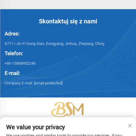
Skontaktuj się z nami
Adres:
X711 i Jin Yi Dong Xian, Dongyang, Jinhua, Zhejiang, Chiny
Telefon:
+86-15868952246
E-mail:
Company E-mail:
[email protected]
Copyright © 2026 Yiwu Bingsheng Packaging Technology Co., Ltd.
We value your privacy
Wszelkie prawa zastrzeżone. -
Polityka prywatności
We use cookies and similar tools to provide our services. If you