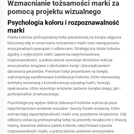
Wzmacnianie tożsamości marki za
pomocą projektu wizualnego
Psychologia koloru i rozpoznawalność
marki
Paleta kolorów profesjonalnej torby prezentowej na święta odgrywa
kluczową rolę w umacnianiu tożsamości marki oraz nawiązywaniu
emocjonalnych powiązań z odbiorcami. Strategiczny dobór kolorów
zgodny z wytycznymi marki zapewnia natychmiastową
rozpoznawalność, a jednocześnie wywołuje określone reakcje
emocjonalne związane z obchodami świąt i doświadczeniem
darowania prezentów. Premium torby prezentowe na święta
wykorzystują wyrafinowane kombinacje kolorów, które równoważą
estetykę sezonową z konsekwencją wizualną marki, tworząc
opakowanie, które wywołuje wrażenie zarówno świątecznego, jak i
profesjonalnie zmarkowanego.
Psychologiczny wpływ dobrze dobranych kolorów wykracza poza
natychmiastowe wrażenie wizualne i tworzy trwałe wrażenia, które
wzmacniają zapamiętywalność marki oraz pozytywne skojarzenia. Gdy
odbiorcy zobaczą profesjonalną torbę na prezenty świąteczne z Waszą
marką, starannie dobrana paleta kolorów natychmiast wywoła
rozpoznawalność marki, a jednocześnie ustanowi emocjonalne