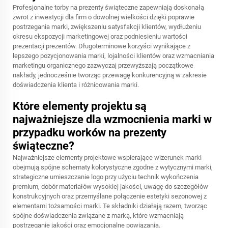
Profesjonalne torby na prezenty świąteczne zapewniają doskonałą
zwrot z inwestycji dla firm o dowolnej wielkości dzięki poprawie
postrzegania marki, zwiększeniu satysfakcji klientów, wydłużeniu
okresu ekspozycji marketingowej oraz podniesieniu wartości
prezentacji prezentów. Długoterminowe korzyści wynikające z
lepszego pozycjonowania marki, lojalności klientów oraz wzmacniania
marketingu organicznego zazwyczaj przewyższają początkowe
nakłady, jednocześnie tworząc przewagę konkurencyjną w zakresie
doświadczenia klienta i różnicowania marki.
Które elementy projektu są
najważniejsze dla wzmocnienia marki w
przypadku worków na prezenty
świąteczne?
Najważniejsze elementy projektowe wspierające wizerunek marki
obejmują spójne schematy kolorystyczne zgodne z wytycznymi marki,
strategiczne umieszczanie logo przy użyciu technik wykończenia
premium, dobór materiałów wysokiej jakości, uwagę do szczegółów
konstrukcyjnych oraz przemyślane połączenie estetyki sezonowej z
elementami tożsamości marki. Te składniki działają razem, tworząc
spójne doświadczenia związane z marką, które wzmacniają
postrzeganie jakości oraz emocjonalne powiązania.