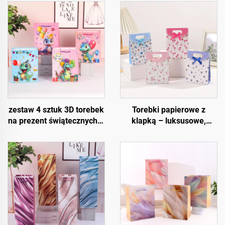
zestaw 4 sztuk 3D torebek
Torebki papierowe z
na prezent świątecznych –
klapką – luksusowe,
wysokiej jakości
wielokrotnego użytku i w
opakowania świąteczne
pełni konfigurowalne
do sprzedaży detalicznej i
prezentów