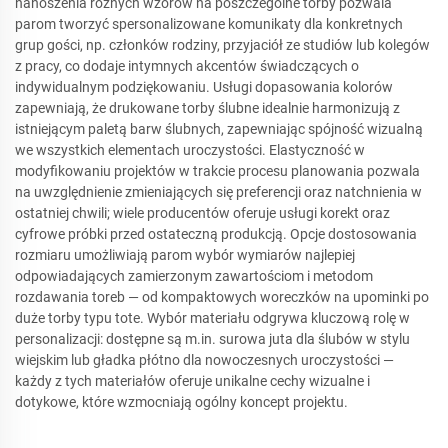
nanoszenia różnych wzorów na poszczególne torby pozwala
parom tworzyć spersonalizowane komunikaty dla konkretnych
grup gości, np. członków rodziny, przyjaciół ze studiów lub kolegów
z pracy, co dodaje intymnych akcentów świadczących o
indywidualnym podziękowaniu. Usługi dopasowania kolorów
zapewniają, że drukowane torby ślubne idealnie harmonizują z
istniejącym paletą barw ślubnych, zapewniając spójność wizualną
we wszystkich elementach uroczystości. Elastyczność w
modyfikowaniu projektów w trakcie procesu planowania pozwala
na uwzględnienie zmieniających się preferencji oraz natchnienia w
ostatniej chwili; wiele producentów oferuje usługi korekt oraz
cyfrowe próbki przed ostateczną produkcją. Opcje dostosowania
rozmiaru umożliwiają parom wybór wymiarów najlepiej
odpowiadających zamierzonym zawartościom i metodom
rozdawania toreb — od kompaktowych woreczków na upominki po
duże torby typu tote. Wybór materiału odgrywa kluczową rolę w
personalizacji: dostępne są m.in. surowa juta dla ślubów w stylu
wiejskim lub gładka płótno dla nowoczesnych uroczystości —
każdy z tych materiałów oferuje unikalne cechy wizualne i
dotykowe, które wzmocniają ogólny koncept projektu.