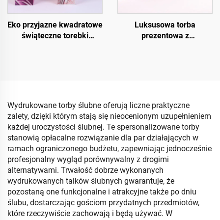
Eko przyjazne kwadratowe
Luksusowa torba
świąteczne torebki
prezentowa z
prezentowe – opakowanie
kryształowym
na wino i butelki z papieru
wykończeniem UV
kraftowego
Wydrukowane torby ślubne oferują liczne praktyczne
zalety, dzięki którym stają się nieocenionym uzupełnieniem
każdej uroczystości ślubnej. Te spersonalizowane torby
stanowią opłacalne rozwiązanie dla par działających w
ramach ograniczonego budżetu, zapewniając jednocześnie
profesjonalny wygląd porównywalny z drogimi
alternatywami. Trwałość dobrze wykonanych
wydrukowanych talków ślubnych gwarantuje, że
pozostaną one funkcjonalne i atrakcyjne także po dniu
ślubu, dostarczając gościom przydatnych przedmiotów,
które rzeczywiście zachowają i będą używać. W