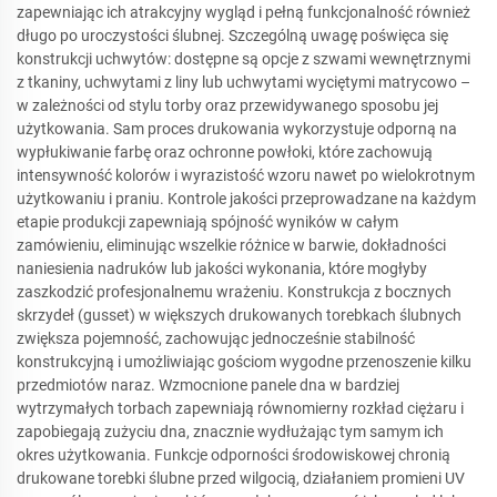
zapewniając ich atrakcyjny wygląd i pełną funkcjonalność również
długo po uroczystości ślubnej. Szczególną uwagę poświęca się
konstrukcji uchwytów: dostępne są opcje z szwami wewnętrznymi
z tkaniny, uchwytami z liny lub uchwytami wyciętymi matrycowo –
w zależności od stylu torby oraz przewidywanego sposobu jej
użytkowania. Sam proces drukowania wykorzystuje odporną na
wypłukiwanie farbę oraz ochronne powłoki, które zachowują
intensywność kolorów i wyrazistość wzoru nawet po wielokrotnym
użytkowaniu i praniu. Kontrole jakości przeprowadzane na każdym
etapie produkcji zapewniają spójność wyników w całym
zamówieniu, eliminując wszelkie różnice w barwie, dokładności
naniesienia nadruków lub jakości wykonania, które mogłyby
zaszkodzić profesjonalnemu wrażeniu. Konstrukcja z bocznych
skrzydeł (gusset) w większych drukowanych torebkach ślubnych
zwiększa pojemność, zachowując jednocześnie stabilność
konstrukcyjną i umożliwiając gościom wygodne przenoszenie kilku
przedmiotów naraz. Wzmocnione panele dna w bardziej
wytrzymałych torbach zapewniają równomierny rozkład ciężaru i
zapobiegają zużyciu dna, znacznie wydłużając tym samym ich
okres użytkowania. Funkcje odporności środowiskowej chronią
drukowane torebki ślubne przed wilgocią, działaniem promieni UV