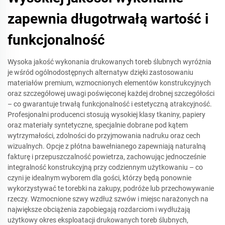
zapewnia długotrwałą wartość i
funkcjonalność
Wysoka jakość wykonania drukowanych toreb ślubnych wyróżnia
je wśród ogólnodostępnych alternatyw dzięki zastosowaniu
materiałów premium, wzmocnionych elementów konstrukcyjnych
oraz szczegółowej uwagi poświęconej każdej drobnej szczegółości
– co gwarantuje trwałą funkcjonalność i estetyczną atrakcyjność.
Profesjonalni producenci stosują wysokiej klasy tkaniny, papiery
oraz materiały syntetyczne, specjalnie dobrane pod kątem
wytrzymałości, zdolności do przyjmowania nadruku oraz cech
wizualnych. Opcje z płótna bawełnianego zapewniają naturalną
fakturę i przepuszczalność powietrza, zachowując jednocześnie
integralność konstrukcyjną przy codziennym użytkowaniu – co
czyni je idealnym wyborem dla gości, którzy będą ponownie
wykorzystywać te torebki na zakupy, podróże lub przechowywanie
rzeczy. Wzmocnione szwy wzdłuż szwów i miejsc narażonych na
największe obciążenia zapobiegają rozdarciom i wydłużają
użytkowy okres eksploatacji drukowanych toreb ślubnych,