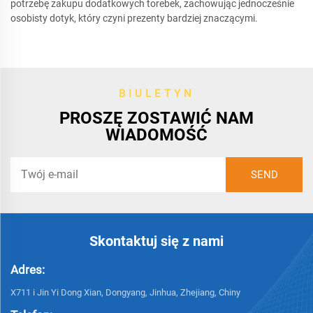
potrzebę zakupu dodatkowych torebek, zachowując jednocześnie
osobisty dotyk, który czyni prezenty bardziej znaczącymi.
BIULETYN
PROSZĘ ZOSTAWIĆ NAM
WIADOMOŚĆ
Skontaktuj się z nami
Adres:
X711 i Jin Yi Dong Xian, Dongyang, Jinhua, Zhejiang, Chiny