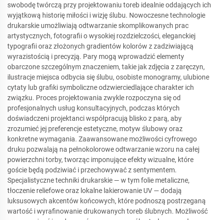
swobodę twórczą przy projektowaniu toreb idealnie oddających ich
wyjątkową historię miłości i wizję ślubu. Nowoczesne technologie
drukarskie umożliwiają odtwarzanie skomplikowanych prac
artystycznych, fotografii o wysokiej rozdzielczości, eleganckiej
typografii oraz złożonych gradientów kolorów z zadziwiającą
wyrazistością i precyzją. Pary mogą wprowadzić elementy
obarczone szczególnym znaczeniem, takie jak zdjęcia z zaręczyn,
ilustracje miejsca odbycia się ślubu, osobiste monogramy, ulubione
cytaty lub grafiki symboliczne odzwierciedlające charakter ich
związku. Proces projektowania zwykle rozpoczyna się od
profesjonalnych usług konsultacyjnych, podczas których
doświadczeni projektanci współpracują blisko z parą, aby
zrozumieć jej preferencje estetyczne, motyw ślubowy oraz
konkretne wymagania. Zaawansowane możliwości cyfrowego
druku pozwalają na pełnokolorowe odtwarzanie wzoru na całej
powierzchni torby, tworząc imponujące efekty wizualne, które
goście będą podziwiać i przechowywać z sentymentem.
Specjalistyczne techniki drukarskie — w tym folie metaliczne,
tłoczenie reliefowe oraz lokalne lakierowanie UV — dodają
luksusowych akcentów końcowych, które podnoszą postrzeganą
wartość i wyrafinowanie drukowanych toreb ślubnych. Możliwość