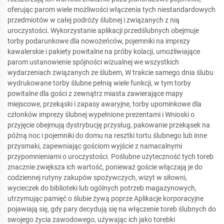
oferując parom wiele możliwości włączenia tych niestandardowych
przedmiotów w całej podróży ślubnej i związanych z nią
uroczystości. Wykorzystanie aplikacji przedślubnych obejmuje
torby podarunkowe dla nowożeńców, pojemniki na imprezy
kawalerskie i pakiety powitalne na próby kolacji, umożliwiające
parom ustanowienie spójności wizualnej we wszystkich
wydarzeniach związanych ze ślubem, W trakcie samego dnia ślubu
wydrukowane torby ślubne pełnią wiele funkcji, w tym torby
powitalne dla gości z zewnątrz miasta zawierające mapy
miejscowe, przekąski i zapasy awaryjne, torby upominkowe dla
członków imprezy ślubnej wypełnione prezentami i Wnioski o
przyjęcie obejmują dystrybucję przysług, pakowanie przekąsek na
późną noc i pojemniki do domu na resztki tortu ślubnego lub inne
przysmaki, zapewniając gościom wyjście z namacalnymi
przypomnieniami o uroczystości. Poślubne użyteczność tych toreb
znacznie zwiększa ich wartość, ponieważ goście włączają je do
codziennej rutyny zakupów spożywczych, wizyt w siłowni,
wycieczek do biblioteki lub ogólnych potrzeb magazynowych,
utrzymując pamięć o ślubie żywą poprze Aplikacje korporacyjne
pojawiają się, gdy pary decydują się na włączenie toreb ślubnych do
swojego życia zawodowego, używając ich jako torebki