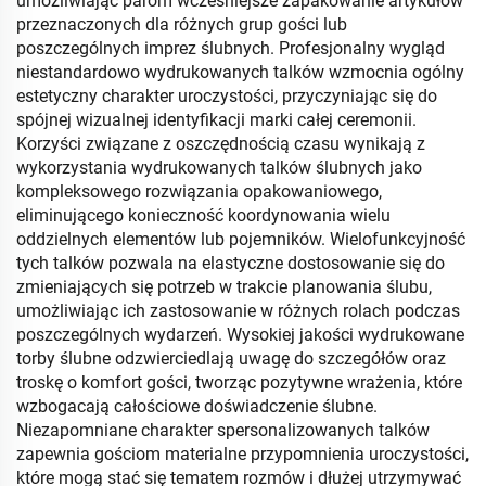
umożliwiając parom wcześniejsze zapakowanie artykułów
przeznaczonych dla różnych grup gości lub
poszczególnych imprez ślubnych. Profesjonalny wygląd
niestandardowo wydrukowanych talków wzmocnia ogólny
estetyczny charakter uroczystości, przyczyniając się do
spójnej wizualnej identyfikacji marki całej ceremonii.
Korzyści związane z oszczędnością czasu wynikają z
wykorzystania wydrukowanych talków ślubnych jako
kompleksowego rozwiązania opakowaniowego,
eliminującego konieczność koordynowania wielu
oddzielnych elementów lub pojemników. Wielofunkcyjność
tych talków pozwala na elastyczne dostosowanie się do
zmieniających się potrzeb w trakcie planowania ślubu,
umożliwiając ich zastosowanie w różnych rolach podczas
poszczególnych wydarzeń. Wysokiej jakości wydrukowane
torby ślubne odzwierciedlają uwagę do szczegółów oraz
troskę o komfort gości, tworząc pozytywne wrażenia, które
wzbogacają całościowe doświadczenie ślubne.
Niezapomniane charakter spersonalizowanych talków
zapewnia gościom materialne przypomnienia uroczystości,
które mogą stać się tematem rozmów i dłużej utrzymywać