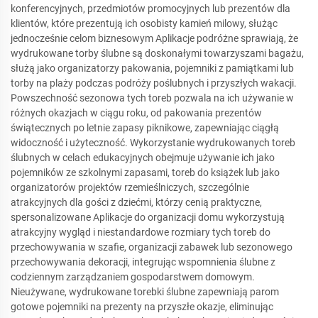
konferencyjnych, przedmiotów promocyjnych lub prezentów dla
klientów, które prezentują ich osobisty kamień milowy, służąc
jednocześnie celom biznesowym Aplikacje podróżne sprawiają, że
wydrukowane torby ślubne są doskonałymi towarzyszami bagażu,
służą jako organizatorzy pakowania, pojemniki z pamiątkami lub
torby na plaży podczas podróży poślubnych i przyszłych wakacji.
Powszechność sezonowa tych toreb pozwala na ich używanie w
różnych okazjach w ciągu roku, od pakowania prezentów
świątecznych po letnie zapasy piknikowe, zapewniając ciągłą
widoczność i użyteczność. Wykorzystanie wydrukowanych toreb
ślubnych w celach edukacyjnych obejmuje używanie ich jako
pojemników ze szkolnymi zapasami, toreb do książek lub jako
organizatorów projektów rzemieślniczych, szczególnie
atrakcyjnych dla gości z dziećmi, którzy cenią praktyczne,
spersonalizowane Aplikacje do organizacji domu wykorzystują
atrakcyjny wygląd i niestandardowe rozmiary tych toreb do
przechowywania w szafie, organizacji zabawek lub sezonowego
przechowywania dekoracji, integrując wspomnienia ślubne z
codziennym zarządzaniem gospodarstwem domowym.
Nieużywane, wydrukowane torebki ślubne zapewniają parom
gotowe pojemniki na prezenty na przyszłe okazje, eliminując