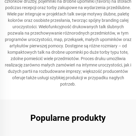
członków drużby, pojemniki na drobne upominki (favors) na stołach
podczas recepcji oraz torby zakupowe na wydarzenia przedślubne.
Wiele par integruje w projektach talk swoje motywy ślubne, paletę
kolorów oraz osobiste przesłania, tworząc spójny branding całej
uroczystości. Wielofunkcyjność drukowanych talk ślubnych
pozwala na przechowywanie różnorodnych przedmiotów, w tym
programów uroczystości, map, przekąsek, małych upominków oraz
artykułów pierwszej pomocy. Dostępne są różne rozmiary – od
kompaktowych talk na drobne upominki po duże torby typu tote,
zdolne pomieścić wiele przedmiotów. Proces druku umożliwia
realizację zarówno małych zamówień na intymne uroczystości, jak i
dużych partii na rozbudowane imprezy; większość producentów
oferuje także usługi szybkiej produkcji w przypadku nagłych
potrzeb.
Popularne produkty