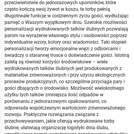
przeciwieństwie do jednorazowych upominków, które
często kończą swój żywot w koszu, te torby pełnią
długotrwałe funkcje w codziennym życiu gości, wydłużając
pamięć o Waszym wyjątkowym dniu. Szerokie możliwości
personalizacji wydrukowanych talków ślubnych pozwalają
parom na wyrażenie własnego stylu i osobowości poprzez
indywidualne wzory, kolory oraz wiadomości. Taki stopień
personalizacji tworzy emocjonalne więzi z odbiorcami i
świadczy o starannej trosce o doświadczenie gości. Istotną
zaletą są również korzyści środowiskowe – wiele
wydrukowanych talków ślubnych jest produkowanych z
materiałów zrównoważonych i przy użyciu ekologicznych
procesów produkcyjnych, co szczególnie przyciąga pary i
gości dbających o środowisko. Możliwość wielokrotnego
użytku tych talków zmniejsza ilość odpadów w
porównaniu z jednorazowymi opakowaniami, co
odpowiada współczesnym wartościom zrównoważonego
rozwoju. Praktyczne rozwiązania związane z
przechowywaniem, jakie oferują wydrukowane torby
ślubne, ułatwiają organizację logistyki dnia ślubu,