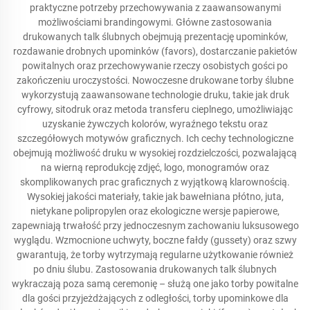
praktyczne potrzeby przechowywania z zaawansowanymi
możliwościami brandingowymi. Główne zastosowania
drukowanych talk ślubnych obejmują prezentację upominków,
rozdawanie drobnych upominków (favors), dostarczanie pakietów
powitalnych oraz przechowywanie rzeczy osobistych gości po
zakończeniu uroczystości. Nowoczesne drukowane torby ślubne
wykorzystują zaawansowane technologie druku, takie jak druk
cyfrowy, sitodruk oraz metoda transferu cieplnego, umożliwiając
uzyskanie żywczych kolorów, wyraźnego tekstu oraz
szczegółowych motywów graficznych. Ich cechy technologiczne
obejmują możliwość druku w wysokiej rozdzielczości, pozwalającą
na wierną reprodukcję zdjęć, logo, monogramów oraz
skomplikowanych prac graficznych z wyjątkową klarownością.
Wysokiej jakości materiały, takie jak bawełniana płótno, juta,
nietykane polipropylen oraz ekologiczne wersje papierowe,
zapewniają trwałość przy jednoczesnym zachowaniu luksusowego
wyglądu. Wzmocnione uchwyty, boczne fałdy (gussety) oraz szwy
gwarantują, że torby wytrzymają regularne użytkowanie również
po dniu ślubu. Zastosowania drukowanych talk ślubnych
wykraczają poza samą ceremonię – służą one jako torby powitalne
dla gości przyjeżdżających z odległości, torby upominkowe dla