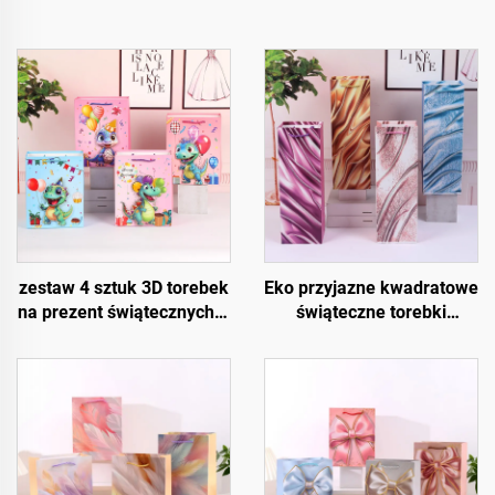
zestaw 4 sztuk 3D torebek
Eko przyjazne kwadratowe
na prezent świątecznych –
świąteczne torebki
wysokiej jakości
prezentowe – opakowanie
opakowania świąteczne
na wino i butelki z papieru
do sprzedaży detalicznej i
kraftowego
prezentów