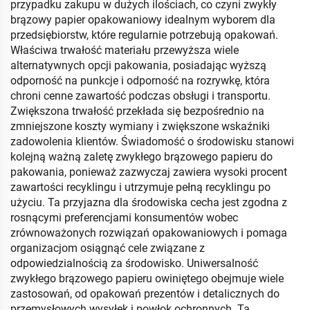
przypadku zakupu w dużych ilościach, co czyni zwykły
brązowy papier opakowaniowy idealnym wyborem dla
przedsiębiorstw, które regularnie potrzebują opakowań.
Właściwa trwałość materiału przewyższa wiele
alternatywnych opcji pakowania, posiadając wyższą
odporność na punkcje i odporność na rozrywkę, która
chroni cenne zawartość podczas obsługi i transportu.
Zwiększona trwałość przekłada się bezpośrednio na
zmniejszone koszty wymiany i zwiększone wskaźniki
zadowolenia klientów. Świadomość o środowisku stanowi
kolejną ważną zaletę zwykłego brązowego papieru do
pakowania, ponieważ zazwyczaj zawiera wysoki procent
zawartości recyklingu i utrzymuje pełną recyklingu po
użyciu. Ta przyjazna dla środowiska cecha jest zgodna z
rosnącymi preferencjami konsumentów wobec
zrównoważonych rozwiązań opakowaniowych i pomaga
organizacjom osiągnąć cele związane z
odpowiedzialnością za środowisko. Uniwersalność
zwykłego brązowego papieru owiniętego obejmuje wiele
zastosowań, od opakowań prezentów i detalicznych do
przemysłowych wysyłek i powłok ochronnych. Ta