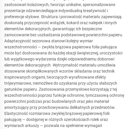
zastosowań kolażowych, tworząc unikalne, spersonalizowane
prezentacje odzwierciedlające indywidualną kreatywność i
preferencje stylowe. Struktura i porowatość materiału zapewniają
doskonałą przyczepność wstążek, kokard oraz nalepek i innych
elementów dekoracyjnych, gwarantując ich bezpieczne
zamocowanie bez uszkadzania podstawowej powierzchni papieru.
Adaptacyjność sezonowa stanowi kolejny wymiar
wszechstronności — zwykła brązowa papierowa folia pakująca
może być dostosowana do każdej okazji świątecznej, uroczystości
lub wyjątkowego wydarzenia dzięki odpowiedniemu doborowi
elementów dekoracyjnych. Wytrzymałość materiału umożliwia
stosowanie skomplikowanych wzorów składania oraz technik
inspirowanych origami, tworzących wyrafinowane efekty
trójwymiarowe, niemożliwe do uzyskania przy użyciu słabszych
gatunków papieru. Zastosowania przemysłowe korzystają z tej
wszechstronności poprzez funkcje ochronne, tymczasową ochronę
powierzchni podczas prac budowlanych oraz jako materiał
amortyzujący przy przechowywaniu delikatnych przedmiotów.
Elastyczność rozmiarowa zwykłej brązowej papierowej folii
pakującej — dostępnej w różnych szerokościach rolek oraz
wymiarach arkuszy — pozwala na spełnienie wymagań