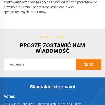
opakowaniowych obejmujących zakres od małych prezentów po
duże meble, eliminując potrzebę stosowania wielu
specjalistycznych materiałów.
BIULETYN
PROSZĘ ZOSTAWIĆ NAM
WIADOMOŚĆ
Skontaktuj się z nami
Adres:
X711 i Jin Yi Dong Xian, Dongyang, Jinhua, Zhejiang, Chiny