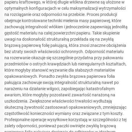
papieru kraftowego, w której długie włókna drzewne są ułożone w
optymalnych konfiguracjach w celu maksymalizacji wytrzymałości
na rozciąganie oraz odporności na przebicie. Proces produkcji
obejmuje kontrolowane techniki mielenia masy papierowej, które
zachowują integralność włókien i jednocześnie zapewniają jednolitą
gęstość materiału na całej powierzchni papieru. Takie skupienie
uwagi na doskonałość strukturalną przekłada się na zwykłą
brązową papierową folię pakującą, która znosi znaczne obciążenia
bez utraty swoich właściwości ochronnych. Odporność materiału
na rozerwanie okazuje się szczególnie przydatna przy pakowaniu
przedmiotów o ostrych krawędziach lub nieregularnych kształtach,
które mogłyby stanowić wyzwanie dla słabszych materiałów
opakowaniowych. Ponadto zwykła brązowa papierowa folia
pakująca zachowuje swoją integralność strukturalną nawet po
narażeniu na działanie wilgoci, zapobiegając katastrofalnym
awariom, które mogłyby pozostawić zawartość narażoną na
uszkodzenia. Zwiększone właściwości trwałości wydłużają
skuteczną żywotność zastosowań opakowaniowych, zmniejszając
częstotliwość konieczności wymiany oraz związane z tym koszty.
Profesjonalne operacje wysyłkowe korzystają w szczególności z tej
zalety odporności, ponieważ paczki owinięte zwykłą brązową
papierową folią pakującą docierają do odbiorców w idealnym