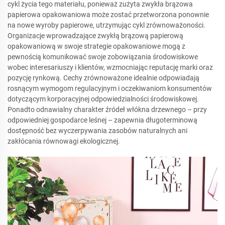
cykl życia tego materiału, ponieważ zużyta zwykła brązowa
papierowa opakowaniowa może zostać przetworzona ponownie
na nowe wyroby papierowe, utrzymując cykl zrównoważoności.
Organizacje wprowadzające zwykłą brązową papierową
opakowaniową w swoje strategie opakowaniowe mogą z
pewnością komunikować swoje zobowiązania środowiskowe
wobec interesariuszy i klientów, wzmocniając reputację marki oraz
pozycję rynkową. Cechy zrównoważone idealnie odpowiadają
rosnącym wymogom regulacyjnym i oczekiwaniom konsumentów
dotyczącym korporacyjnej odpowiedzialności środowiskowej.
Ponadto odnawialny charakter źródeł włókna drzewnego – przy
odpowiedniej gospodarce leśnej – zapewnia długoterminową
dostępność bez wyczerpywania zasobów naturalnych ani
zakłócania równowagi ekologicznej.