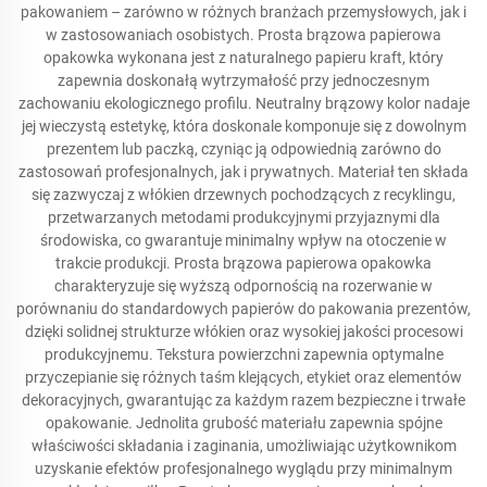
pakowaniem – zarówno w różnych branżach przemysłowych, jak i
w zastosowaniach osobistych. Prosta brązowa papierowa
opakowka wykonana jest z naturalnego papieru kraft, który
zapewnia doskonałą wytrzymałość przy jednoczesnym
zachowaniu ekologicznego profilu. Neutralny brązowy kolor nadaje
jej wieczystą estetykę, która doskonale komponuje się z dowolnym
prezentem lub paczką, czyniąc ją odpowiednią zarówno do
zastosowań profesjonalnych, jak i prywatnych. Materiał ten składa
się zazwyczaj z włókien drzewnych pochodzących z recyklingu,
przetwarzanych metodami produkcyjnymi przyjaznymi dla
środowiska, co gwarantuje minimalny wpływ na otoczenie w
trakcie produkcji. Prosta brązowa papierowa opakowka
charakteryzuje się wyższą odpornością na rozerwanie w
porównaniu do standardowych papierów do pakowania prezentów,
dzięki solidnej strukturze włókien oraz wysokiej jakości procesowi
produkcyjnemu. Tekstura powierzchni zapewnia optymalne
przyczepianie się różnych taśm klejących, etykiet oraz elementów
dekoracyjnych, gwarantując za każdym razem bezpieczne i trwałe
opakowanie. Jednolita grubość materiału zapewnia spójne
właściwości składania i zaginania, umożliwiając użytkownikom
uzyskanie efektów profesjonalnego wyglądu przy minimalnym