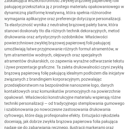
Zaskakująca wszechstronność zwykłej brązowej papierowej folii
pakującej przekształca ją z prostego materiału opakowaniowego w
dynamiczną platformę kreatywną, która spełnia różnorodne
wymagania aplikacyjne oraz preferencje dotyczące personalizacji.
Ta elastyczność wynika z neutralnej brązowej palety barw, która
stanowi doskonały tło dla różnych technik dekoracyjnych, metod
drukowania oraz artystycznych ozdobników. Właściwości
powierzchniowe zwykłej brązowej papierowej folii pakującej
umożliwiają łatwe przyjmowanie różnych formuł atramentów, w
tym atramentów wodnych, olejowych oraz specjalnych
atramentów drukarskich, co zapewnia wyraźne odtwarzanie tekstu
i żywe prezentacje graficzne. Ta zaleta drukowalności czyni zwykłą
brązową papierową folię pakującą idealnym podłożem dla inicjatyw
związanych z brandingiem korporacyjnym, pozwalając
przedsiębiorstwom na bezpośrednie nanoszenie logo, danych
kontaktowych oraz komunikatów promocyjnych na powierzchnie
opakowań. Właściwości konstrukcyjne materiału wspierają różne
techniki personalizacji — od tradycyjnego stemplowania gumowego
i szablonowania po nowoczesne zastosowania drukowania
cyfrowego, które dają profesjonalne efekty. Entuzjaści rękodzieła
doceniają, jak dobrze zwykła brązowa papierowa folia pakująca
nadaje się do zabarwiania ręcznego, ilustracji markerami oraz