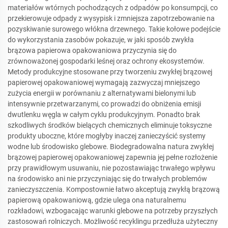
materiałów wtórnych pochodzących z odpadów po konsumpcji, co
przekierowuje odpady z wysypisk i zmniejsza zapotrzebowanie na
pozyskiwanie surowego włókna drzewnego. Takie kołowe podejście
do wykorzystania zasobów pokazuje, w jaki sposób zwykła
brązowa papierowa opakowaniowa przyczynia się do
zrównoważonej gospodarki leśnej oraz ochrony ekosystemów.
Metody produkcyjne stosowane przy tworzeniu zwykłej brązowej
papierowej opakowaniowej wymagają zazwyczaj mniejszego
zużycia energii w porównaniu z alternatywami bielonymi lub
intensywnie przetwarzanymi, co prowadzi do obniżenia emisji
dwutlenku węgla w całym cyklu produkcyjnym. Ponadto brak
szkodliwych środków bielących chemicznych eliminuje toksyczne
produkty uboczne, które mogłyby inaczej zanieczyścić systemy
wodne lub środowisko glebowe. Biodegradowalna natura zwykłej
brązowej papierowej opakowaniowej zapewnia jej pełne rozłożenie
przy prawidłowym usuwaniu, nie pozostawiając trwałego wpływu
na środowisko ani nie przyczyniając się do trwałych problemów
zanieczyszczenia. Kompostownie łatwo akceptują zwykłą brązową
papierową opakowaniową, gdzie ulega ona naturalnemu
rozkładowi, wzbogacając warunki glebowe na potrzeby przyszłych
zastosowań rolniczych. Możliwość recyklingu przedłuża użyteczny