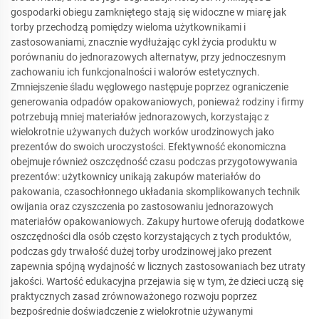
gospodarki obiegu zamkniętego stają się widoczne w miarę jak
torby przechodzą pomiędzy wieloma użytkownikami i
zastosowaniami, znacznie wydłużając cykl życia produktu w
porównaniu do jednorazowych alternatyw, przy jednoczesnym
zachowaniu ich funkcjonalności i walorów estetycznych.
Zmniejszenie śladu węglowego następuje poprzez ograniczenie
generowania odpadów opakowaniowych, ponieważ rodziny i firmy
potrzebują mniej materiałów jednorazowych, korzystając z
wielokrotnie używanych dużych worków urodzinowych jako
prezentów do swoich uroczystości. Efektywność ekonomiczna
obejmuje również oszczędność czasu podczas przygotowywania
prezentów: użytkownicy unikają zakupów materiałów do
pakowania, czasochłonnego układania skomplikowanych technik
owijania oraz czyszczenia po zastosowaniu jednorazowych
materiałów opakowaniowych. Zakupy hurtowe oferują dodatkowe
oszczędności dla osób często korzystających z tych produktów,
podczas gdy trwałość dużej torby urodzinowej jako prezent
zapewnia spójną wydajność w licznych zastosowaniach bez utraty
jakości. Wartość edukacyjna przejawia się w tym, że dzieci uczą się
praktycznych zasad zrównoważonego rozwoju poprzez
bezpośrednie doświadczenie z wielokrotnie używanymi