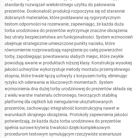
standardy rozwiązań wielokrotnego użytku do pakowania
prezentów. Doskonałość produkcji rozpoczyna się od starannie
dobranych materiałów, które poddawane są rygorystycznym
testom odporności na rozerwanie, zapewniając, że każda duża
torba urodzinowa do prezentów wytrzymuje znaczne obciążenia
bez utraty bezpieczeństwa ani funkcjonalności. System wzmocnień
obejmuje strategicznie umieszczone punkty nacisku, które
równomiernie rozprowadzają naprężenie po całej powierzchni
torby, zapobiegając powstawaniu słabych miejsc, które zwykle
powodują awarie w produktach niższej klasy. Konstrukcja wysokiej
jakości uchwytów wykorzystuje metody montażu przemysłowego
stopnia, które trwale łączą uchwyty z korpusem torby, eliminując
ryzyko ich oderwania w kluczowych momentach. System
wzmocnienia dna dużej torby urodzinowej do prezentów składa się
z wielu warstw materiału ochronnego, tworzących stabilną
platformę dla ciężkich lub nieregularnie ukształtowanych
prezentów, zachowując integralność konstrukcyjną nawet w
warunkach skrajnego obciążenia. Protokoły zapewnienia jakości
potwierdzają, że każda duża torba urodzinowa do prezentów
spełnia surowe kryteria trwałości dzięki kompleksowym
procedurom testowym symulującym rzeczywiste scenariusze