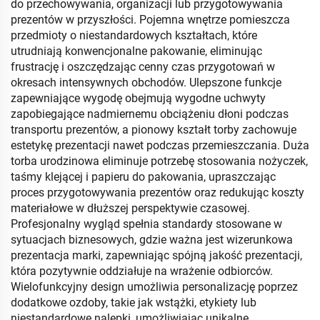
do przechowywania, organizacji lub przygotowywania
prezentów w przyszłości. Pojemna wnętrze pomieszcza
przedmioty o niestandardowych kształtach, które
utrudniają konwencjonalne pakowanie, eliminując
frustrację i oszczędzając cenny czas przygotowań w
okresach intensywnych obchodów. Ulepszone funkcje
zapewniające wygodę obejmują wygodne uchwyty
zapobiegające nadmiernemu obciążeniu dłoni podczas
transportu prezentów, a pionowy kształt torby zachowuje
estetykę prezentacji nawet podczas przemieszczania. Duża
torba urodzinowa eliminuje potrzebę stosowania nożyczek,
taśmy klejącej i papieru do pakowania, upraszczając
proces przygotowywania prezentów oraz redukując koszty
materiałowe w dłuższej perspektywie czasowej.
Profesjonalny wygląd spełnia standardy stosowane w
sytuacjach biznesowych, gdzie ważna jest wizerunkowa
prezentacja marki, zapewniając spójną jakość prezentacji,
która pozytywnie oddziałuje na wrażenie odbiorców.
Wielofunkcyjny design umożliwia personalizację poprzez
dodatkowe ozdoby, takie jak wstążki, etykiety lub
niestandardowe nalepki, umożliwiając unikalne