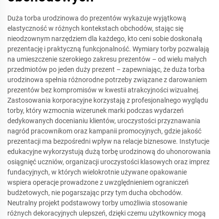
Duża torba urodzinowa do prezentów wykazuje wyjątkową
elastyczność w różnych kontekstach obchodów, stając się
nieodzownym narzędziem dla każdego, kto ceni sobie doskonałą
prezentację i praktyczną funkcjonalność. Wymiary torby pozwalają
na umieszczenie szerokiego zakresu prezentów – od wielu małych
przedmiotów po jeden duży prezent – zapewniając, że duża torba
urodzinowa spełnia różnorodne potrzeby związane z darowaniem
prezentów bez kompromisów w kwestii atrakcyjności wizualnej.
Zastosowania korporacyjne korzystają z profesjonalnego wyglądu
torby, który wzmocnia wizerunek marki podczas wydarzeń
dedykowanych docenianiu klientów, uroczystości przyznawania
nagród pracownikom oraz kampanii promocyjnych, gdzie jakość
prezentacji ma bezpośredni wpływ na relacje biznesowe. Instytucje
edukacyjne wykorzystują dużą torbę urodzinową do uhonorowania
osiągnięć uczniów, organizacji uroczystości klasowych oraz imprez
fundacyjnych, w których wielokrotnie używane opakowanie
wspiera operacje prowadzone z uwzględnieniem ograniczeń
budżetowych, nie pogarszając przy tym ducha obchodów.
Neutralny projekt podstawowy torby umożliwia stosowanie
różnych dekoracyjnych ulepszeń, dzięki czemu użytkownicy mogą