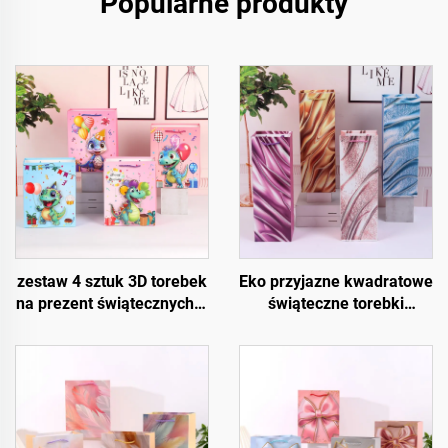
Popularne produkty
zestaw 4 sztuk 3D torebek
Eko przyjazne kwadratowe
na prezent świątecznych –
świąteczne torebki
wysokiej jakości
prezentowe – opakowanie
opakowania świąteczne
na wino i butelki z papieru
do sprzedaży detalicznej i
kraftowego
prezentów