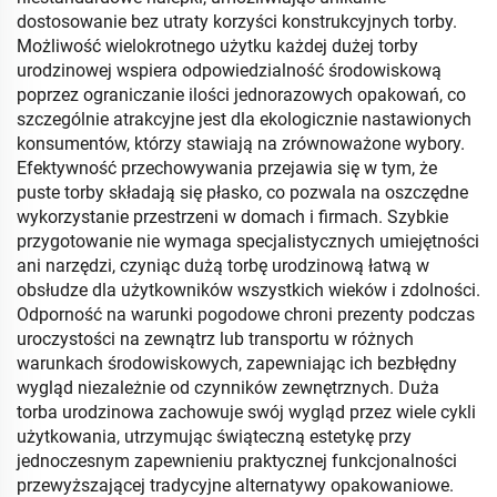
dostosowanie bez utraty korzyści konstrukcyjnych torby.
Możliwość wielokrotnego użytku każdej dużej torby
urodzinowej wspiera odpowiedzialność środowiskową
poprzez ograniczanie ilości jednorazowych opakowań, co
szczególnie atrakcyjne jest dla ekologicznie nastawionych
konsumentów, którzy stawiają na zrównoważone wybory.
Efektywność przechowywania przejawia się w tym, że
puste torby składają się płasko, co pozwala na oszczędne
wykorzystanie przestrzeni w domach i firmach. Szybkie
przygotowanie nie wymaga specjalistycznych umiejętności
ani narzędzi, czyniąc dużą torbę urodzinową łatwą w
obsłudze dla użytkowników wszystkich wieków i zdolności.
Odporność na warunki pogodowe chroni prezenty podczas
uroczystości na zewnątrz lub transportu w różnych
warunkach środowiskowych, zapewniając ich bezbłędny
wygląd niezależnie od czynników zewnętrznych. Duża
torba urodzinowa zachowuje swój wygląd przez wiele cykli
użytkowania, utrzymując świąteczną estetykę przy
jednoczesnym zapewnieniu praktycznej funkcjonalności
przewyższającej tradycyjne alternatywy opakowaniowe.