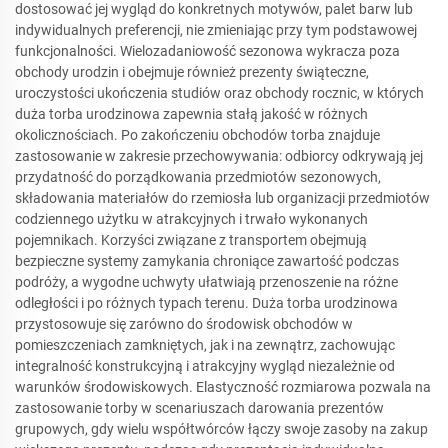
dostosować jej wygląd do konkretnych motywów, palet barw lub
indywidualnych preferencji, nie zmieniając przy tym podstawowej
funkcjonalności. Wielozadaniowość sezonowa wykracza poza
obchody urodzin i obejmuje również prezenty świąteczne,
uroczystości ukończenia studiów oraz obchody rocznic, w których
duża torba urodzinowa zapewnia stałą jakość w różnych
okolicznościach. Po zakończeniu obchodów torba znajduje
zastosowanie w zakresie przechowywania: odbiorcy odkrywają jej
przydatność do porządkowania przedmiotów sezonowych,
składowania materiałów do rzemiosła lub organizacji przedmiotów
codziennego użytku w atrakcyjnych i trwało wykonanych
pojemnikach. Korzyści związane z transportem obejmują
bezpieczne systemy zamykania chroniące zawartość podczas
podróży, a wygodne uchwyty ułatwiają przenoszenie na różne
odległości i po różnych typach terenu. Duża torba urodzinowa
przystosowuje się zarówno do środowisk obchodów w
pomieszczeniach zamkniętych, jak i na zewnątrz, zachowując
integralność konstrukcyjną i atrakcyjny wygląd niezależnie od
warunków środowiskowych. Elastyczność rozmiarowa pozwala na
zastosowanie torby w scenariuszach darowania prezentów
grupowych, gdy wielu współtwórców łączy swoje zasoby na zakup