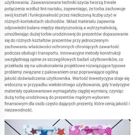
użytkowania. Zaawansowane techniki szycia tworzą trwałe
połączenia wzdłuż linii nacisku, zapewniając, że torba zachowuje
swój kształt i funkcjonalność przez niezliczoną liczbę użyć w
różnych kontekstach obchodów. Skład materiału zapewnia
odpowiedni balans między elastycznością a wytrzymałością,
umożliwiając dużej torbie urodzinowej do prezentów dopasowanie
się do różnych kształtów prezentów przy jednoczesnym
zachowaniu właściwości ochronnych chroniących zawartość
podczas obsługi i transportu. Innowacyjne metody konstrukcji
uwzględniają opinie ze szczegółowych badań użytkowników, co
przekłada się na udoskonalenia projektowe rozwiązujące typowe
problemy związane z pakowaniem oraz poprawiające ogólną
jakość doświadczenia użytkownika. Wartość inwestycyjna staje się
widoczna w przypadku wielokrotnego użytkowania, gdy tradycyjne
materiały opakowaniowe wymagałyby ciągłej wymiany, czyniąc
dużą torbę urodzinową do prezentów mądrym wyborem
finansowym dla osób często dających prezenty, które cenią jakość i
niezawodność.