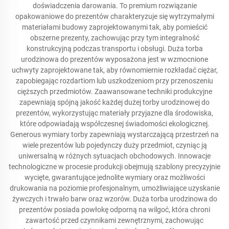
doświadczenia darowania. To premium rozwiązanie
opakowaniowe do prezentów charakteryzuje się wytrzymałymi
materiałami budowy zaprojektowanymi tak, aby pomieścić
obszerne prezenty, zachowując przy tym integralność
konstrukcyjną podczas transportu i obsługi. Duża torba
urodzinowa do prezentów wyposażona jest w wzmocnione
uchwyty zaprojektowane tak, aby równomiernie rozkładać ciężar,
zapobiegając rozdartiom lub uszkodzeniom przy przenoszeniu
cięższych przedmiotów. Zaawansowane techniki produkcyjne
zapewniają spójną jakość każdej dużej torby urodzinowej do
prezentów, wykorzystując materiały przyjazne dla środowiska,
które odpowiadają współczesnej świadomości ekologicznej.
Generous wymiary torby zapewniają wystarczającą przestrzeń na
wiele prezentów lub pojedynczy duży przedmiot, czyniąc ją
uniwersalną w różnych sytuacjach obchodowych. Innowacje
technologiczne w procesie produkcji obejmują szablony precyzyjnie
wycięte, gwarantujące jednolite wymiary oraz możliwości
drukowania na poziomie profesjonalnym, umożliwiające uzyskanie
żywczych i trwało barw oraz wzorów. Duża torba urodzinowa do
prezentów posiada powłokę odporną na wilgoć, która chroni
zawartość przed czynnikami zewnętrznymi, zachowując