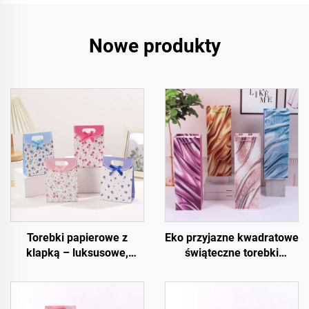
Nowe produkty
Torebki papierowe z
Eko przyjazne kwadratowe
klapką – luksusowe,
świąteczne torebki
wielokrotnego użytku i w
prezentowe – opakowanie
pełni konfigurowalne
na wino i butelki z papieru
kraftowego