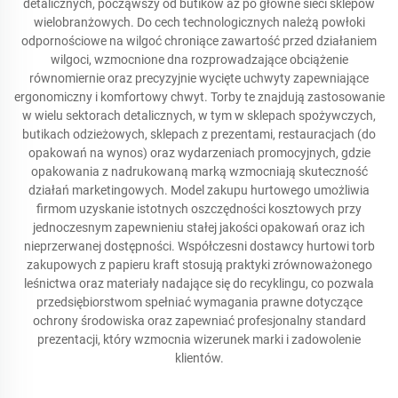
detalicznych, począwszy od butików aż po główne sieci sklepów
wielobranżowych. Do cech technologicznych należą powłoki
odpornościowe na wilgoć chroniące zawartość przed działaniem
wilgoci, wzmocnione dna rozprowadzające obciążenie
równomiernie oraz precyzyjnie wycięte uchwyty zapewniające
ergonomiczny i komfortowy chwyt. Torby te znajdują zastosowanie
w wielu sektorach detalicznych, w tym w sklepach spożywczych,
butikach odzieżowych, sklepach z prezentami, restauracjach (do
opakowań na wynos) oraz wydarzeniach promocyjnych, gdzie
opakowania z nadrukowaną marką wzmocniają skuteczność
działań marketingowych. Model zakupu hurtowego umożliwia
firmom uzyskanie istotnych oszczędności kosztowych przy
jednoczesnym zapewnieniu stałej jakości opakowań oraz ich
nieprzerwanej dostępności. Współczesni dostawcy hurtowi torb
zakupowych z papieru kraft stosują praktyki zrównoważonego
leśnictwa oraz materiały nadające się do recyklingu, co pozwala
przedsiębiorstwom spełniać wymagania prawne dotyczące
ochrony środowiska oraz zapewniać profesjonalny standard
prezentacji, który wzmocnia wizerunek marki i zadowolenie
klientów.