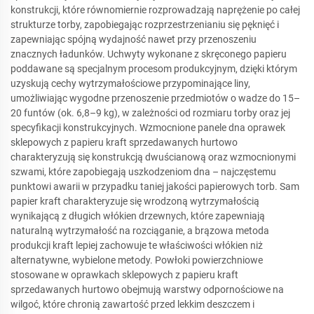
konstrukcji, które równomiernie rozprowadzają naprężenie po całej
strukturze torby, zapobiegając rozprzestrzenianiu się pęknięć i
zapewniając spójną wydajność nawet przy przenoszeniu
znacznych ładunków. Uchwyty wykonane z skręconego papieru
poddawane są specjalnym procesom produkcyjnym, dzięki którym
uzyskują cechy wytrzymałościowe przypominające liny,
umożliwiając wygodne przenoszenie przedmiotów o wadze do 15–
20 funtów (ok. 6,8–9 kg), w zależności od rozmiaru torby oraz jej
specyfikacji konstrukcyjnych. Wzmocnione panele dna oprawek
sklepowych z papieru kraft sprzedawanych hurtowo
charakteryzują się konstrukcją dwuścianową oraz wzmocnionymi
szwami, które zapobiegają uszkodzeniom dna – najczęstemu
punktowi awarii w przypadku taniej jakości papierowych torb. Sam
papier kraft charakteryzuje się wrodzoną wytrzymałością
wynikającą z długich włókien drzewnych, które zapewniają
naturalną wytrzymałość na rozciąganie, a brązowa metoda
produkcji kraft lepiej zachowuje te właściwości włókien niż
alternatywne, wybielone metody. Powłoki powierzchniowe
stosowane w oprawkach sklepowych z papieru kraft
sprzedawanych hurtowo obejmują warstwy odpornościowe na
wilgoć, które chronią zawartość przed lekkim deszczem i