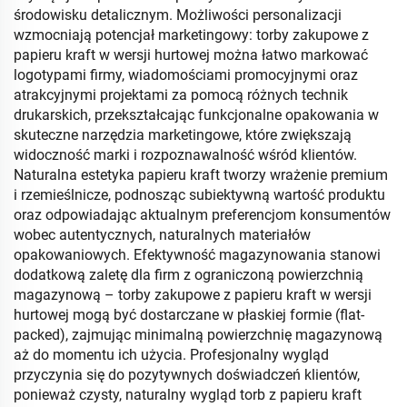
środowisku detalicznym. Możliwości personalizacji
wzmocniają potencjał marketingowy: torby zakupowe z
papieru kraft w wersji hurtowej można łatwo markować
logotypami firmy, wiadomościami promocyjnymi oraz
atrakcyjnymi projektami za pomocą różnych technik
drukarskich, przekształcając funkcjonalne opakowania w
skuteczne narzędzia marketingowe, które zwiększają
widoczność marki i rozpoznawalność wśród klientów.
Naturalna estetyka papieru kraft tworzy wrażenie premium
i rzemieślnicze, podnosząc subiektywną wartość produktu
oraz odpowiadając aktualnym preferencjom konsumentów
wobec autentycznych, naturalnych materiałów
opakowaniowych. Efektywność magazynowania stanowi
dodatkową zaletę dla firm z ograniczoną powierzchnią
magazynową – torby zakupowe z papieru kraft w wersji
hurtowej mogą być dostarczane w płaskiej formie (flat-
packed), zajmując minimalną powierzchnię magazynową
aż do momentu ich użycia. Profesjonalny wygląd
przyczynia się do pozytywnych doświadczeń klientów,
ponieważ czysty, naturalny wygląd torb z papieru kraft