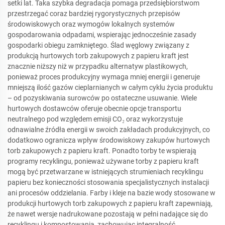
setki lat. Taka szybka degradacja pomaga przedsiębiorstwom
przestrzegać coraz bardziej rygorystycznych przepisów
środowiskowych oraz wymogów lokalnych systemów
gospodarowania odpadami, wspierając jednocześnie zasady
gospodarki obiegu zamkniętego. Ślad węglowy związany z
produkcją hurtowych torb zakupowych z papieru kraft jest
znacznie niższy niż w przypadku alternatyw plastikowych,
ponieważ proces produkcyjny wymaga mniej energii i generuje
mniejszą ilość gazów cieplarnianych w całym cyklu życia produktu
– od pozyskiwania surowców po ostateczne usuwanie. Wiele
hurtowych dostawców oferuje obecnie opcje transportu
neutralnego pod względem emisji CO₂ oraz wykorzystuje
odnawialne źródła energii w swoich zakładach produkcyjnych, co
dodatkowo ogranicza wpływ środowiskowy zakupów hurtowych
torb zakupowych z papieru kraft. Ponadto torby te wspierają
programy recyklingu, ponieważ używane torby z papieru kraft
mogą być przetwarzane w istniejących strumieniach recyklingu
papieru bez konieczności stosowania specjalistycznych instalacji
ani procesów oddzielania. Farby i kleje na bazie wody stosowane w
produkcji hurtowych torb zakupowych z papieru kraft zapewniają,
że nawet wersje nadrukowane pozostają w pełni nadające się do
recyklingu i kompostowania, zachowując integralność