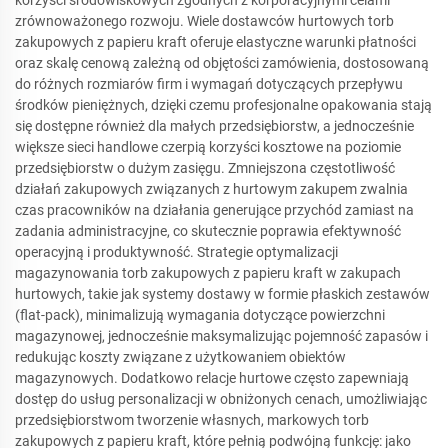
zrównoważonego rozwoju. Wiele dostawców hurtowych torb
zakupowych z papieru kraft oferuje elastyczne warunki płatności
oraz skalę cenową zależną od objętości zamówienia, dostosowaną
do różnych rozmiarów firm i wymagań dotyczących przepływu
środków pieniężnych, dzięki czemu profesjonalne opakowania stają
się dostępne również dla małych przedsiębiorstw, a jednocześnie
większe sieci handlowe czerpią korzyści kosztowe na poziomie
przedsiębiorstw o dużym zasięgu. Zmniejszona częstotliwość
działań zakupowych związanych z hurtowym zakupem zwalnia
czas pracowników na działania generujące przychód zamiast na
zadania administracyjne, co skutecznie poprawia efektywność
operacyjną i produktywność. Strategie optymalizacji
magazynowania torb zakupowych z papieru kraft w zakupach
hurtowych, takie jak systemy dostawy w formie płaskich zestawów
(flat-pack), minimalizują wymagania dotyczące powierzchni
magazynowej, jednocześnie maksymalizując pojemność zapasów i
redukując koszty związane z użytkowaniem obiektów
magazynowych. Dodatkowo relacje hurtowe często zapewniają
dostęp do usług personalizacji w obniżonych cenach, umożliwiając
przedsiębiorstwom tworzenie własnych, markowych torb
zakupowych z papieru kraft, które pełnią podwójną funkcję: jako