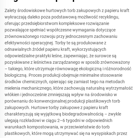
Zalety środowiskowe hurtowych torb zakupowych z papieru kraft
wykraczają daleko poza podstawową możliwość recyklingu,
oferując przedsiębiorstwom kompleksowe rozwiązanie
pozwalające spełniać współczesne wymagania dotyczące
zrównoważonego rozwoju przy jednoczesnym zachowaniu
efektywności operacyjnej. Torby te są produkowane z
odnawialnych źródeł papieru kraft, wykorzystujących
odpowiedzialne praktyki leśne, zapewniając, że surowce są
pozyskiwane z leśnictwa zarządzanego w sposób zrównoważony
– takiego, które utrzymuje równowagę ekologiczną i różnorodność
biologiczną. Proces produkcji obejmuje minimalne stosowanie
środków chemicznych, opierając się zamiast tego na metodach
mielenia mechanicznego, które zachowują naturalną wytrzymałość
włókien i jednocześnie zmniejszają wpływ na środowisko w
porównaniu do konwencjonalnej produkcji plastikowych torb
zakupowych. Hurtowe torby zakupowe z papieru kraft
charakteryzują się wyjątkową biodegradowalnością – zwykle
ulegają rozkładowi w ciągu 2–6 tygodni w odpowiednich
warunkach kompostowania, w przeciwieństwie do torb
plastikowych, które mogą utrzymywać się na wysypiskach przez