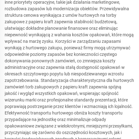
inne priorytety operacyjne, takie jak działania marketingowe,
rozbudowa zapasów lub modernizacja obiektów. Przewidywalna
struktura cenowa wynikająca z umów hurtowych na torby
zakupowe z papieru kraft zapewnia stabilność budżetową,
ułatwiając dokładne planowanie finansowe oraz eliminując
niepewność wynikającą z wahania kosztów opakowań, które mogą
wpływać na marżę zysku. Korzyści w zarządzaniu zapasami
wynikają z hurtowego zakupu, ponieważ firmy mogą utrzymywać
odpowiednie poziomy zapasów bez konieczności częstego
dokonywania ponownych zamówień, co zmniejsza koszty
administracyjne oraz zapewnia stałą dostępność opakowań w
okresach szczytowego popytu lub niespodziewanego wzrostu
zapotrzebowania. Standaryzacja charakterystyczna dla hurtowych
zamówień torb zakupowych z papieru kraft zapewnia spójną
jakość i wygląd wszystkich opakowań, wspierając spójność
wizerunku marki oraz profesjonalne standardy prezentacji, które
poprawiają postrzeganie przez klientów i wzmacniają ich lojalność.
Efektywność transportu hurtowego obniża koszty transportu
przypadające na jednostkę oraz minimalizuje odpady
opakowaniowe związane z wielokrotnymi, mniejszymi przesyłkami,
przyczyniając się zarówno do oszczędności kosztowych, jak i
korzyści środowiskowych zgodnych z korporacyjnymi celami