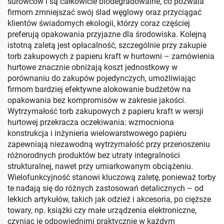
surowców i są całkowicie biodegradowalne, co pozwala
firmom zmniejszać swój ślad węglowy oraz przyciągać
klientów świadomych ekologii, którzy coraz częściej
preferują opakowania przyjazne dla środowiska. Kolejną
istotną zaletą jest opłacalność, szczególnie przy zakupie
torb zakupowych z papieru kraft w hurtowni – zamówienia
hurtowe znacznie obniżają koszt jednostkowy w
porównaniu do zakupów pojedynczych, umożliwiając
firmom bardziej efektywne alokowanie budżetów na
opakowania bez kompromisów w zakresie jakości.
Wytrzymałość torb zakupowych z papieru kraft w wersji
hurtowej przekracza oczekiwania: wzmocniona
konstrukcja i inżynieria wielowarstwowego papieru
zapewniają niezawodną wytrzymałość przy przenoszeniu
różnorodnych produktów bez utraty integralności
strukturalnej, nawet przy umiarkowanym obciążeniu.
Wielofunkcyjność stanowi kluczową zaletę, ponieważ torby
te nadają się do różnych zastosowań detalicznych – od
lekkich artykułów, takich jak odzież i akcesoria, po cięższe
towary, np. książki czy małe urządzenia elektroniczne,
czyniąc je odpowiednimi praktycznie w każdym