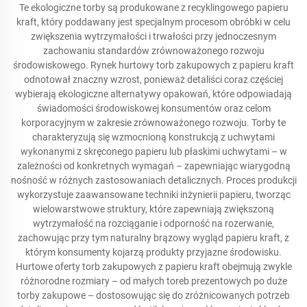
Te ekologiczne torby są produkowane z recyklingowego papieru
kraft, który poddawany jest specjalnym procesom obróbki w celu
zwiększenia wytrzymałości i trwałości przy jednoczesnym
zachowaniu standardów zrównoważonego rozwoju
środowiskowego. Rynek hurtowy torb zakupowych z papieru kraft
odnotował znaczny wzrost, ponieważ detaliści coraz częściej
wybierają ekologiczne alternatywy opakowań, które odpowiadają
świadomości środowiskowej konsumentów oraz celom
korporacyjnym w zakresie zrównoważonego rozwoju. Torby te
charakteryzują się wzmocnioną konstrukcją z uchwytami
wykonanymi z skręconego papieru lub płaskimi uchwytami – w
zależności od konkretnych wymagań – zapewniając wiarygodną
nośność w różnych zastosowaniach detalicznych. Proces produkcji
wykorzystuje zaawansowane techniki inżynierii papieru, tworząc
wielowarstwowe struktury, które zapewniają zwiększoną
wytrzymałość na rozciąganie i odporność na rozerwanie,
zachowując przy tym naturalny brązowy wygląd papieru kraft, z
którym konsumenty kojarzą produkty przyjazne środowisku.
Hurtowe oferty torb zakupowych z papieru kraft obejmują zwykle
różnorodne rozmiary – od małych toreb prezentowych po duże
torby zakupowe – dostosowując się do zróżnicowanych potrzeb