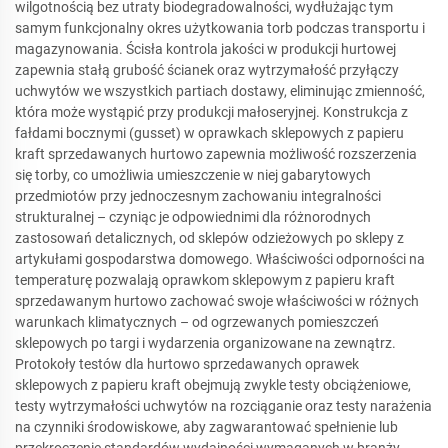
wilgotnością bez utraty biodegradowalności, wydłużając tym
samym funkcjonalny okres użytkowania torb podczas transportu i
magazynowania. Ścisła kontrola jakości w produkcji hurtowej
zapewnia stałą grubość ścianek oraz wytrzymałość przyłączy
uchwytów we wszystkich partiach dostawy, eliminując zmienność,
która może wystąpić przy produkcji małoseryjnej. Konstrukcja z
fałdami bocznymi (gusset) w oprawkach sklepowych z papieru
kraft sprzedawanych hurtowo zapewnia możliwość rozszerzenia
się torby, co umożliwia umieszczenie w niej gabarytowych
przedmiotów przy jednoczesnym zachowaniu integralności
strukturalnej – czyniąc je odpowiednimi dla różnorodnych
zastosowań detalicznych, od sklepów odzieżowych po sklepy z
artykułami gospodarstwa domowego. Właściwości odporności na
temperaturę pozwalają oprawkom sklepowym z papieru kraft
sprzedawanym hurtowo zachować swoje właściwości w różnych
warunkach klimatycznych – od ogrzewanych pomieszczeń
sklepowych po targi i wydarzenia organizowane na zewnątrz.
Protokoły testów dla hurtowo sprzedawanych oprawek
sklepowych z papieru kraft obejmują zwykle testy obciążeniowe,
testy wytrzymałości uchwytów na rozciąganie oraz testy narażenia
na czynniki środowiskowe, aby zagwarantować spełnienie lub
przekroczenie standardów wydajności wymaganych w branży