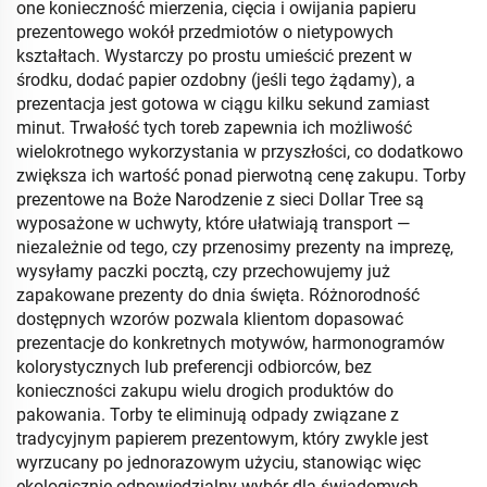
one konieczność mierzenia, cięcia i owijania papieru
prezentowego wokół przedmiotów o nietypowych
kształtach. Wystarczy po prostu umieścić prezent w
środku, dodać papier ozdobny (jeśli tego żądamy), a
prezentacja jest gotowa w ciągu kilku sekund zamiast
minut. Trwałość tych toreb zapewnia ich możliwość
wielokrotnego wykorzystania w przyszłości, co dodatkowo
zwiększa ich wartość ponad pierwotną cenę zakupu. Torby
prezentowe na Boże Narodzenie z sieci Dollar Tree są
wyposażone w uchwyty, które ułatwiają transport —
niezależnie od tego, czy przenosimy prezenty na imprezę,
wysyłamy paczki pocztą, czy przechowujemy już
zapakowane prezenty do dnia święta. Różnorodność
dostępnych wzorów pozwala klientom dopasować
prezentacje do konkretnych motywów, harmonogramów
kolorystycznych lub preferencji odbiorców, bez
konieczności zakupu wielu drogich produktów do
pakowania. Torby te eliminują odpady związane z
tradycyjnym papierem prezentowym, który zwykle jest
wyrzucany po jednorazowym użyciu, stanowiąc więc
ekologicznie odpowiedzialny wybór dla świadomych