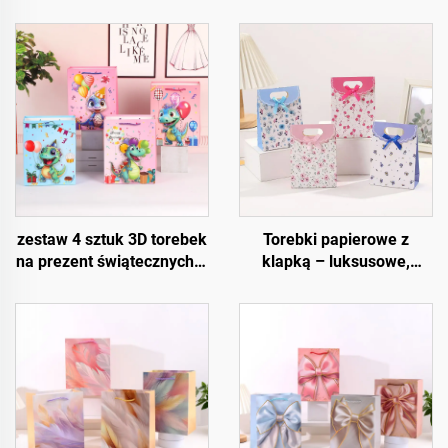
zestaw 4 sztuk 3D torebek
Torebki papierowe z
na prezent świątecznych –
klapką – luksusowe,
wysokiej jakości
wielokrotnego użytku i w
opakowania świąteczne
pełni konfigurowalne
do sprzedaży detalicznej i
prezentów