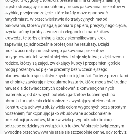
Korzyści z wygody z torebki z prezentami na choinkę zmieniają
często stresujący i czasochłonny proces pakowania prezentów w
szybkie, przyjemne zajęcie, które każdy może opanować
natychmiast. W przeciwieństwie do tradycyjnych metod
pakowania, które wymagają pomiaru papieru, precyzyjnego cięcia,
użycia taśmy i próby stworzenia eleganckich narożników i
krawędzi, te torby eliminują każdy skomplikowany krok,
zapewniając jednocześnie profesjonalne rezultaty. Dzięki
możliwości natychmiastowego pakowania prezentów
przygotowanie ich w ostatniej chwili staje się łatwe, dzięki czemu
rodzice, którzy są zajęci, zwlekający kupcy i przepełnieni goście
mogą prezentywać piękne prezenty bez wcześniejszego
planowania lub specjalistycznych umiejętności. Torby z prezentami
na choinkę zawierają nieregularne kształty, które mogą być trudne
nawet dla doświadczonych opakowań z konwencjonalnych
materiałów, od dziwnych butelek i gadżetów kuchennych po
ubrania i urządzenia elektroniczne z wystającymi elementami.
Konstrukcja uchwytu służy wielu celom wygodnych poza prostym
noszeniem, funkcjonując jako wbudowane udoskonalenie
prezentacji prezentów, które w wielu przypadkach eliminuje
potrzebę oddzielnych wstążek lub łuków. W okresie świątecznym
wygodne przechowywanie staje się szczególnie cenne, gdy torby z