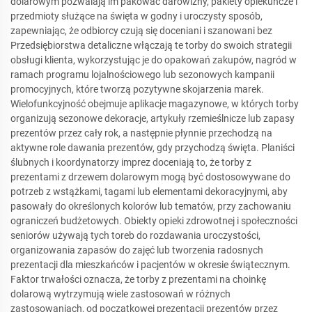
dolarowym pozwalają im pakować darowizny, pakiety opiekuńcze i
przedmioty służące na święta w godny i uroczysty sposób,
zapewniając, że odbiorcy czują się doceniani i szanowani bez
Przedsiębiorstwa detaliczne włączają te torby do swoich strategii
obsługi klienta, wykorzystując je do opakowań zakupów, nagród w
ramach programu lojalnościowego lub sezonowych kampanii
promocyjnych, które tworzą pozytywne skojarzenia marek.
Wielofunkcyjność obejmuje aplikacje magazynowe, w których torby
organizują sezonowe dekoracje, artykuły rzemieślnicze lub zapasy
prezentów przez cały rok, a następnie płynnie przechodzą na
aktywne role dawania prezentów, gdy przychodzą święta. Planiści
ślubnych i koordynatorzy imprez doceniają to, że torby z
prezentami z drzewem dolarowym mogą być dostosowywane do
potrzeb z wstążkami, tagami lub elementami dekoracyjnymi, aby
pasowały do określonych kolorów lub tematów, przy zachowaniu
ograniczeń budżetowych. Obiekty opieki zdrowotnej i społeczności
seniorów używają tych toreb do rozdawania uroczystości,
organizowania zapasów do zajęć lub tworzenia radosnych
prezentacji dla mieszkańców i pacjentów w okresie świątecznym.
Faktor trwałości oznacza, że torby z prezentami na choinkę
dolarową wytrzymują wiele zastosowań w różnych
zastosowaniach, od początkowej prezentacji prezentów przez