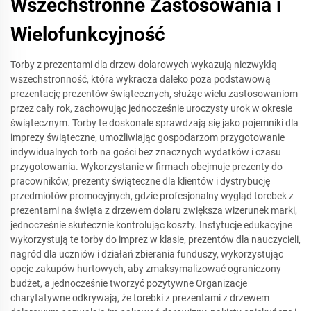
Wszechstronne Zastosowania i
Wielofunkcyjność
Torby z prezentami dla drzew dolarowych wykazują niezwykłą
wszechstronność, która wykracza daleko poza podstawową
prezentację prezentów świątecznych, służąc wielu zastosowaniom
przez cały rok, zachowując jednocześnie uroczysty urok w okresie
świątecznym. Torby te doskonale sprawdzają się jako pojemniki dla
imprezy świąteczne, umożliwiając gospodarzom przygotowanie
indywidualnych torb na gości bez znacznych wydatków i czasu
przygotowania. Wykorzystanie w firmach obejmuje prezenty do
pracowników, prezenty świąteczne dla klientów i dystrybucję
przedmiotów promocyjnych, gdzie profesjonalny wygląd torebek z
prezentami na święta z drzewem dolaru zwiększa wizerunek marki,
jednocześnie skutecznie kontrolując koszty. Instytucje edukacyjne
wykorzystują te torby do imprez w klasie, prezentów dla nauczycieli,
nagród dla uczniów i działań zbierania funduszy, wykorzystując
opcje zakupów hurtowych, aby zmaksymalizować ograniczony
budżet, a jednocześnie tworzyć pozytywne Organizacje
charytatywne odkrywają, że torebki z prezentami z drzewem