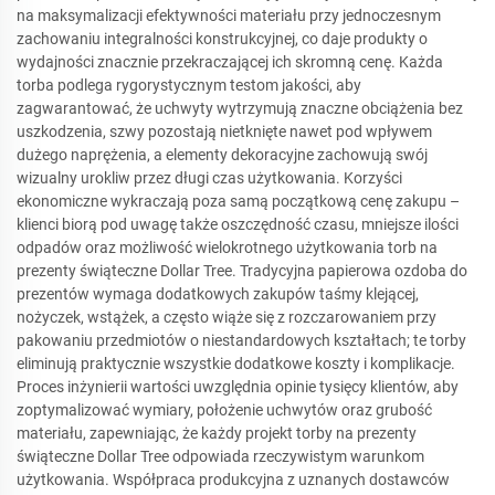
na maksymalizacji efektywności materiału przy jednoczesnym
zachowaniu integralności konstrukcyjnej, co daje produkty o
wydajności znacznie przekraczającej ich skromną cenę. Każda
torba podlega rygorystycznym testom jakości, aby
zagwarantować, że uchwyty wytrzymują znaczne obciążenia bez
uszkodzenia, szwy pozostają nietknięte nawet pod wpływem
dużego naprężenia, a elementy dekoracyjne zachowują swój
wizualny urokliw przez długi czas użytkowania. Korzyści
ekonomiczne wykraczają poza samą początkową cenę zakupu –
klienci biorą pod uwagę także oszczędność czasu, mniejsze ilości
odpadów oraz możliwość wielokrotnego użytkowania torb na
prezenty świąteczne Dollar Tree. Tradycyjna papierowa ozdoba do
prezentów wymaga dodatkowych zakupów taśmy klejącej,
nożyczek, wstążek, a często wiąże się z rozczarowaniem przy
pakowaniu przedmiotów o niestandardowych kształtach; te torby
eliminują praktycznie wszystkie dodatkowe koszty i komplikacje.
Proces inżynierii wartości uwzględnia opinie tysięcy klientów, aby
zoptymalizować wymiary, położenie uchwytów oraz grubość
materiału, zapewniając, że każdy projekt torby na prezenty
świąteczne Dollar Tree odpowiada rzeczywistym warunkom
użytkowania. Współpraca produkcyjna z uznanych dostawców