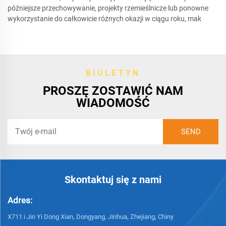
późniejsze przechowywanie, projekty rzemieślnicze lub ponowne
wykorzystanie do całkowicie różnych okazji w ciągu roku, mak
BIULETYN
PROSZĘ ZOSTAWIĆ NAM
WIADOMOŚĆ
Skontaktuj się z nami
Adres:
X711 i Jin Yi Dong Xian, Dongyang, Jinhua, Zhejiang, Chiny