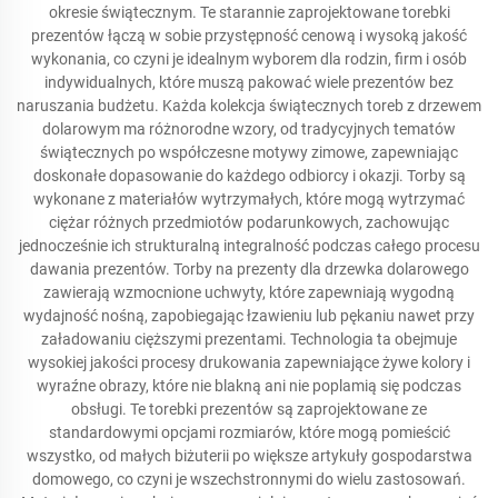
okresie świątecznym. Te starannie zaprojektowane torebki
prezentów łączą w sobie przystępność cenową i wysoką jakość
wykonania, co czyni je idealnym wyborem dla rodzin, firm i osób
indywidualnych, które muszą pakować wiele prezentów bez
naruszania budżetu. Każda kolekcja świątecznych toreb z drzewem
dolarowym ma różnorodne wzory, od tradycyjnych tematów
świątecznych po współczesne motywy zimowe, zapewniając
doskonałe dopasowanie do każdego odbiorcy i okazji. Torby są
wykonane z materiałów wytrzymałych, które mogą wytrzymać
ciężar różnych przedmiotów podarunkowych, zachowując
jednocześnie ich strukturalną integralność podczas całego procesu
dawania prezentów. Torby na prezenty dla drzewka dolarowego
zawierają wzmocnione uchwyty, które zapewniają wygodną
wydajność nośną, zapobiegając łzawieniu lub pękaniu nawet przy
załadowaniu cięższymi prezentami. Technologia ta obejmuje
wysokiej jakości procesy drukowania zapewniające żywe kolory i
wyraźne obrazy, które nie blakną ani nie poplamią się podczas
obsługi. Te torebki prezentów są zaprojektowane ze
standardowymi opcjami rozmiarów, które mogą pomieścić
wszystko, od małych biżuterii po większe artykuły gospodarstwa
domowego, co czyni je wszechstronnymi do wielu zastosowań.