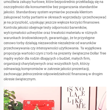
umożliwia zakupy hurtowe, które bezpośrednio przekładają się na
oszczędności dla konsumentów bez pogarszania standardów
jakości. Standardowy system wymiarów pozwala klientom
zakupować torby partiami w okresach wyprzedaży i przechowywać
je na przyszłość, uzyskując jeszcze większe korzyści finansowe.
Kontrola jakości obejmuje testy odporności barwników,
wytrzymałości uchwytów oraz trwałości materiału w różnych
warunkach środowiskowych, gwarantując, że te przystępne
cenowo torby działają niezawodnie niezależnie od warunków
przechowywania czy intensywności użytkowania. Ta wyjątkowa
propozycja wartości czyni z torb na prezenty świąteczne Dollar Tree
mądry wybór dla rodzin dbających o budżet, małych firm,
organizacji charytatywnych oraz wszystkich tych, którzy
odmawiają kompromisów w zakresie jakości prezentacji,
zachowując jednocześnie odpowiedzialność finansową w drogim
okresie świątecznym.