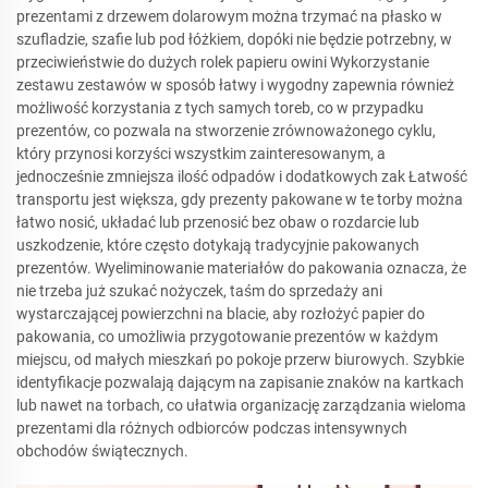
prezentami z drzewem dolarowym można trzymać na płasko w
szufladzie, szafie lub pod łóżkiem, dopóki nie będzie potrzebny, w
przeciwieństwie do dużych rolek papieru owini Wykorzystanie
zestawu zestawów w sposób łatwy i wygodny zapewnia również
możliwość korzystania z tych samych toreb, co w przypadku
prezentów, co pozwala na stworzenie zrównoważonego cyklu,
który przynosi korzyści wszystkim zainteresowanym, a
jednocześnie zmniejsza ilość odpadów i dodatkowych zak Łatwość
transportu jest większa, gdy prezenty pakowane w te torby można
łatwo nosić, układać lub przenosić bez obaw o rozdarcie lub
uszkodzenie, które często dotykają tradycyjnie pakowanych
prezentów. Wyeliminowanie materiałów do pakowania oznacza, że
nie trzeba już szukać nożyczek, taśm do sprzedaży ani
wystarczającej powierzchni na blacie, aby rozłożyć papier do
pakowania, co umożliwia przygotowanie prezentów w każdym
miejscu, od małych mieszkań po pokoje przerw biurowych. Szybkie
identyfikacje pozwalają dającym na zapisanie znaków na kartkach
lub nawet na torbach, co ułatwia organizację zarządzania wieloma
prezentami dla różnych odbiorców podczas intensywnych
obchodów świątecznych.