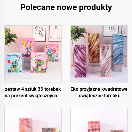
Polecane nowe produkty
zestaw 4 sztuk 3D torebek
Eko przyjazne kwadratowe
na prezent świątecznych –
świąteczne torebki
wysokiej jakości
prezentowe – opakowanie
opakowania świąteczne
na wino i butelki z papieru
do sprzedaży detalicznej i
kraftowego
prezentów