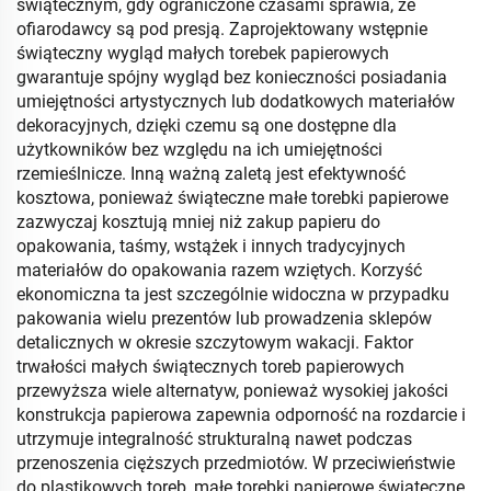
świątecznym, gdy ograniczone czasami sprawia, że
ofiarodawcy są pod presją. Zaprojektowany wstępnie
świąteczny wygląd małych torebek papierowych
gwarantuje spójny wygląd bez konieczności posiadania
umiejętności artystycznych lub dodatkowych materiałów
dekoracyjnych, dzięki czemu są one dostępne dla
użytkowników bez względu na ich umiejętności
rzemieślnicze. Inną ważną zaletą jest efektywność
kosztowa, ponieważ świąteczne małe torebki papierowe
zazwyczaj kosztują mniej niż zakup papieru do
opakowania, taśmy, wstążek i innych tradycyjnych
materiałów do opakowania razem wziętych. Korzyść
ekonomiczna ta jest szczególnie widoczna w przypadku
pakowania wielu prezentów lub prowadzenia sklepów
detalicznych w okresie szczytowym wakacji. Faktor
trwałości małych świątecznych toreb papierowych
przewyższa wiele alternatyw, ponieważ wysokiej jakości
konstrukcja papierowa zapewnia odporność na rozdarcie i
utrzymuje integralność strukturalną nawet podczas
przenoszenia cięższych przedmiotów. W przeciwieństwie
do plastikowych toreb, małe torebki papierowe świąteczne