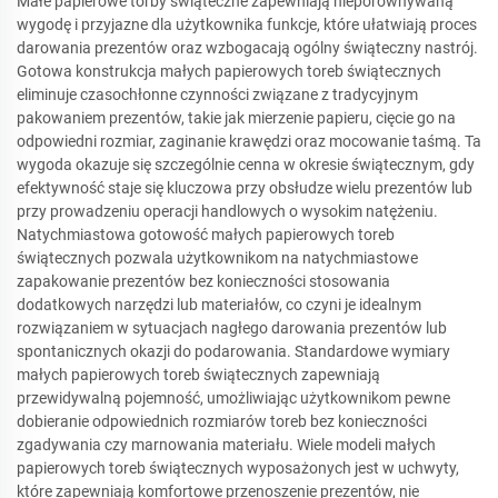
Małe papierowe torby świąteczne zapewniają nieporównywaną
wygodę i przyjazne dla użytkownika funkcje, które ułatwiają proces
darowania prezentów oraz wzbogacają ogólny świąteczny nastrój.
Gotowa konstrukcja małych papierowych toreb świątecznych
eliminuje czasochłonne czynności związane z tradycyjnym
pakowaniem prezentów, takie jak mierzenie papieru, cięcie go na
odpowiedni rozmiar, zaginanie krawędzi oraz mocowanie taśmą. Ta
wygoda okazuje się szczególnie cenna w okresie świątecznym, gdy
efektywność staje się kluczowa przy obsłudze wielu prezentów lub
przy prowadzeniu operacji handlowych o wysokim natężeniu.
Natychmiastowa gotowość małych papierowych toreb
świątecznych pozwala użytkownikom na natychmiastowe
zapakowanie prezentów bez konieczności stosowania
dodatkowych narzędzi lub materiałów, co czyni je idealnym
rozwiązaniem w sytuacjach nagłego darowania prezentów lub
spontanicznych okazji do podarowania. Standardowe wymiary
małych papierowych toreb świątecznych zapewniają
przewidywalną pojemność, umożliwiając użytkownikom pewne
dobieranie odpowiednich rozmiarów toreb bez konieczności
zgadywania czy marnowania materiału. Wiele modeli małych
papierowych toreb świątecznych wyposażonych jest w uchwyty,
które zapewniają komfortowe przenoszenie prezentów, nie