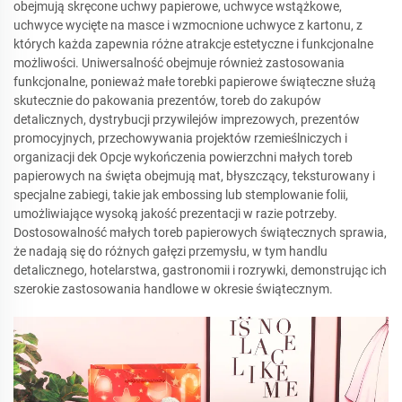
obejmują skręcone uchwy papierowe, uchwyce wstążkowe,
uchwyce wycięte na masce i wzmocnione uchwyce z kartonu, z
których każda zapewnia różne atrakcje estetyczne i funkcjonalne
możliwości. Uniwersalność obejmuje również zastosowania
funkcjonalne, ponieważ małe torebki papierowe świąteczne służą
skutecznie do pakowania prezentów, toreb do zakupów
detalicznych, dystrybucji przywilejów imprezowych, prezentów
promocyjnych, przechowywania projektów rzemieślniczych i
organizacji dek Opcje wykończenia powierzchni małych toreb
papierowych na święta obejmują mat, błyszczący, teksturowany i
specjalne zabiegi, takie jak embossing lub stemplowanie folii,
umożliwiające wysoką jakość prezentacji w razie potrzeby.
Dostosowalność małych toreb papierowych świątecznych sprawia,
że nadają się do różnych gałęzi przemysłu, w tym handlu
detalicznego, hotelarstwa, gastronomii i rozrywki, demonstrując ich
szerokie zastosowania handlowe w okresie świątecznym.