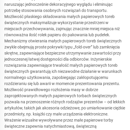
naruszając jednocześnie dekoracyjnego wyglądu i eliminując
potrzebę stosowania osobnych rozwiązań do transportu.
Możliwość płaskiego składowania małych papierowych toreb
świątecznych maksymalizuje wykorzystanie przestrzeni w
miejscach przechowywania, zajmując znacznie mniej miejsca niż
równoważna ilość rolek papieru do pakowania lub pudełek.
Mechanizmy otwierania małych papierowych toreb świątecznych
zwykle obejmują proste pokrywki typu „fold-over” lub zamknięcia
skrętne, zapewniające bezpieczne utrzymywanie zawartości przy
jednoczesnej łatwej dostępności dla odbiorców. Inżynierskie
rozwiązania zapewniające trwałość małych papierowych toreb
świątecznych gwarantują ich niezawodne działanie w warunkach
normalnego użytkowania, zapobiegając zakłopotującemu
rozdzieraniu się lub awarii w momencie prezentowania prezentu.
Możliwość prawidłowego rozłożenia masy w dobrze
zaprojektowanych małych papierowych torbach świątecznych
pozwala na przenoszenie różnych rodzajów prezentów – od lekkich
artykułów, takich jak akcesoria odzieżowe, po umiarkowanie ciężkie
przedmioty, np. książki czy małe urządzenia elektroniczne.
Wrażenie wizualne wywoływane przez małe papierowe torby
świąteczne zapewnia natychmiastową, świąteczną