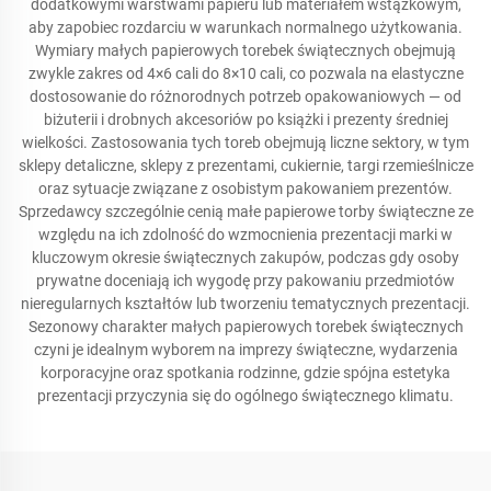
dodatkowymi warstwami papieru lub materiałem wstążkowym,
aby zapobiec rozdarciu w warunkach normalnego użytkowania.
Wymiary małych papierowych torebek świątecznych obejmują
zwykle zakres od 4×6 cali do 8×10 cali, co pozwala na elastyczne
dostosowanie do różnorodnych potrzeb opakowaniowych — od
biżuterii i drobnych akcesoriów po książki i prezenty średniej
wielkości. Zastosowania tych toreb obejmują liczne sektory, w tym
sklepy detaliczne, sklepy z prezentami, cukiernie, targi rzemieślnicze
oraz sytuacje związane z osobistym pakowaniem prezentów.
Sprzedawcy szczególnie cenią małe papierowe torby świąteczne ze
względu na ich zdolność do wzmocnienia prezentacji marki w
kluczowym okresie świątecznych zakupów, podczas gdy osoby
prywatne doceniają ich wygodę przy pakowaniu przedmiotów
nieregularnych kształtów lub tworzeniu tematycznych prezentacji.
Sezonowy charakter małych papierowych torebek świątecznych
czyni je idealnym wyborem na imprezy świąteczne, wydarzenia
korporacyjne oraz spotkania rodzinne, gdzie spójna estetyka
prezentacji przyczynia się do ogólnego świątecznego klimatu.