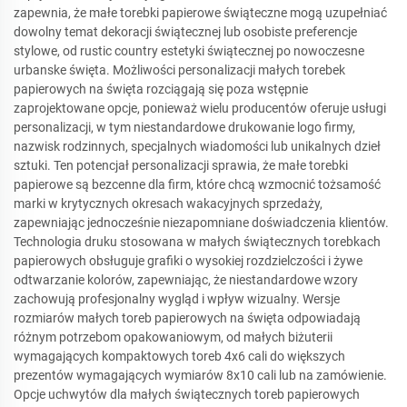
zapewnia, że małe torebki papierowe świąteczne mogą uzupełniać
dowolny temat dekoracji świątecznej lub osobiste preferencje
stylowe, od rustic country estetyki świątecznej po nowoczesne
urbanske święta. Możliwości personalizacji małych torebek
papierowych na święta rozciągają się poza wstępnie
zaprojektowane opcje, ponieważ wielu producentów oferuje usługi
personalizacji, w tym niestandardowe drukowanie logo firmy,
nazwisk rodzinnych, specjalnych wiadomości lub unikalnych dzieł
sztuki. Ten potencjał personalizacji sprawia, że małe torebki
papierowe są bezcenne dla firm, które chcą wzmocnić tożsamość
marki w krytycznych okresach wakacyjnych sprzedaży,
zapewniając jednocześnie niezapomniane doświadczenia klientów.
Technologia druku stosowana w małych świątecznych torebkach
papierowych obsługuje grafiki o wysokiej rozdzielczości i żywe
odtwarzanie kolorów, zapewniając, że niestandardowe wzory
zachowują profesjonalny wygląd i wpływ wizualny. Wersje
rozmiarów małych toreb papierowych na święta odpowiadają
różnym potrzebom opakowaniowym, od małych biżuterii
wymagających kompaktowych toreb 4x6 cali do większych
prezentów wymagających wymiarów 8x10 cali lub na zamówienie.
Opcje uchwytów dla małych świątecznych toreb papierowych