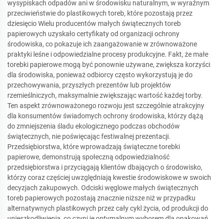
wysypiskach odpadów ani w środowisku naturalnym, w wyraźnym
przeciwieństwie do plastikowych toreb, które pozostają przez
dziesięcio Wielu producentów małych świątecznych toreb
papierowych uzyskało certyfikaty od organizacji ochrony
środowiska, co pokazuje ich zaangażowanie w zrównoważone
praktyki leśne i odpowiedzialne procesy produkcyjne. Fakt, że małe
torebki papierowe mogą być ponownie używane, zwiększa korzyści
dla środowiska, ponieważ odbiorcy często wykorzystują je do
przechowywania, przyszłych prezentów lub projektów
rzemieślniczych, maksymalnie zwiększając wartość każdej torby.
Ten aspekt zrównoważonego rozwoju jest szczególnie atrakcyjny
dla konsumentów świadomych ochrony środowiska, którzy dążą
do zmniejszenia śladu ekologicznego podczas obchodów
świątecznych, nie poświęcając festiwalnej prezentacji.
Przedsiębiorstwa, które wprowadzają świąteczne torebki
papierowe, demonstrują społeczną odpowiedzialność
przedsiębiorstwa i przyciągają klientów dbających o środowisko,
którzy coraz częściej uwzględniają kwestie środowiskowe w swoich
decyzjach zakupowych. Odciski węglowe małych świątecznych
toreb papierowych pozostają znacznie niższe niż w przypadku
alternatywnych plastikowych przez cały cykl życia, od produkcji do
unieszkodliwienia, co czyni je optymalnym wyborem dla opakowań