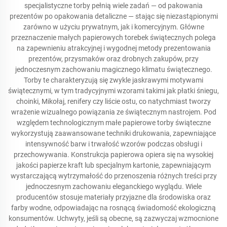
specjalistyczne torby pełnią wiele zadań — od pakowania
prezentów po opakowania detaliczne — stając się niezastąpionymi
zarówno w użyciu prywatnym, jak i komercyjnym. Główne
przeznaczenie małych papierowych torebek świątecznych polega
na zapewnieniu atrakcyjnej i wygodnej metody prezentowania
prezentów, przysmaków oraz drobnych zakupów, przy
jednoczesnym zachowaniu magicznego klimatu świątecznego.
Torby te charakteryzują się zwykle jaskrawymi motywami
świątecznymi, w tym tradycyjnymi wzorami takimi jak płatki śniegu,
choinki, Mikołaj, renifery czy liście ostu, co natychmiast tworzy
wrażenie wizualnego powiązania ze świątecznym nastrojem. Pod
względem technologicznym małe papierowe torby świąteczne
wykorzystują zaawansowane techniki drukowania, zapewniające
intensywność barw i trwałość wzorów podczas obsługi i
przechowywania. Konstrukcja papierowa opiera się na wysokiej
jakości papierze kraft lub specjalnym kartonie, zapewniającym
wystarczającą wytrzymałość do przenoszenia różnych treści przy
jednoczesnym zachowaniu eleganckiego wyglądu. Wiele
producentów stosuje materiały przyjazne dla środowiska oraz
farby wodne, odpowiadając na rosnącą świadomość ekologiczną
konsumentów. Uchwyty, jeśli są obecne, są zazwyczaj wzmocnione