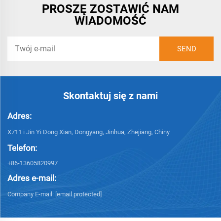
PROSZĘ ZOSTAWIĆ NAM
WIADOMOŚĆ
Skontaktuj się z nami
Adres:
X711 i Jin Yi Dong Xian, Dongyang, Jinhua, Zhejiang, Chiny
Telefon:
+86-13605820997
Adres e-mail:
Company E-mail:
[email protected]