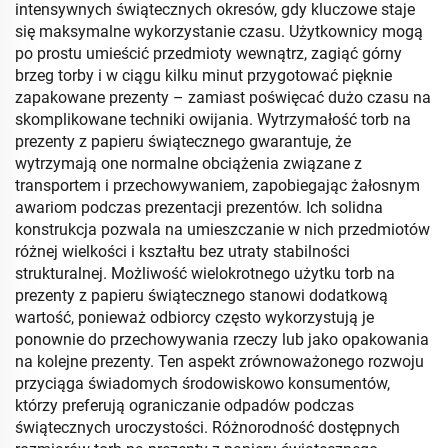
intensywnych świątecznych okresów, gdy kluczowe staje
się maksymalne wykorzystanie czasu. Użytkownicy mogą
po prostu umieścić przedmioty wewnątrz, zagiąć górny
brzeg torby i w ciągu kilku minut przygotować pięknie
zapakowane prezenty – zamiast poświęcać dużo czasu na
skomplikowane techniki owijania. Wytrzymałość torb na
prezenty z papieru świątecznego gwarantuje, że
wytrzymają one normalne obciążenia związane z
transportem i przechowywaniem, zapobiegając żałosnym
awariom podczas prezentacji prezentów. Ich solidna
konstrukcja pozwala na umieszczanie w nich przedmiotów
różnej wielkości i kształtu bez utraty stabilności
strukturalnej. Możliwość wielokrotnego użytku torb na
prezenty z papieru świątecznego stanowi dodatkową
wartość, ponieważ odbiorcy często wykorzystują je
ponownie do przechowywania rzeczy lub jako opakowania
na kolejne prezenty. Ten aspekt zrównoważonego rozwoju
przyciąga świadomych środowiskowo konsumentów,
którzy preferują ograniczanie odpadów podczas
świątecznych uroczystości. Różnorodność dostępnych