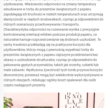
użytkowania. Właściwości odporności na zmiany temperatury
wbudowane w torby do prezentów świątecznych z papieru
zapobiegają ich kruchości w niskich temperaturach oraz utrzymują
elastyczność w ciepłych środowiskach, czyniąc je odpowiednimi do
różnych scenariuszy przechowywania i transportu.
Charakterystyka odporności na rozerwanie wynika z precyzyjnie
kontrolowanej orientacji włókien podczas produkcji papieru, co
naturalnie hamuje rozprzestrzenianie się drobnych uszkodzeń. Te
cechy trwałości przekładają się na praktyczne korzyści dla
użytkowników, którzy mogą z pewnością wypełniać torby do
prezentów świątecznych z papieru cięższymi przedmiotami bez
obawy o uszkodzenie strukturalne, czyniąc je odpowiednimi do
pakowania gęstych przysmaków, takich jak orzechy, cukierki lub
małe zabawki. Wydłużona żywotność tych toreb przynosi korzyści
ekonomiczne, ponieważ mogą być wielokrotnie wykorzystywane w
różnych okazjach, redukując ogólny koszt opakowań dla osób
często nadających prezenty.