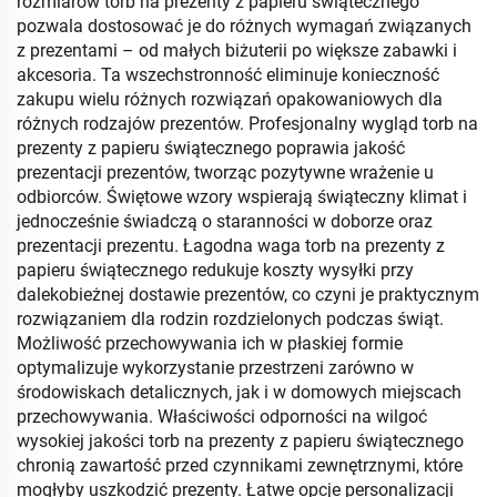
rozmiarów torb na prezenty z papieru świątecznego
pozwala dostosować je do różnych wymagań związanych
z prezentami – od małych biżuterii po większe zabawki i
akcesoria. Ta wszechstronność eliminuje konieczność
zakupu wielu różnych rozwiązań opakowaniowych dla
różnych rodzajów prezentów. Profesjonalny wygląd torb na
prezenty z papieru świątecznego poprawia jakość
prezentacji prezentów, tworząc pozytywne wrażenie u
odbiorców. Świętowe wzory wspierają świąteczny klimat i
jednocześnie świadczą o staranności w doborze oraz
prezentacji prezentu. Łagodna waga torb na prezenty z
papieru świątecznego redukuje koszty wysyłki przy
dalekobieżnej dostawie prezentów, co czyni je praktycznym
rozwiązaniem dla rodzin rozdzielonych podczas świąt.
Możliwość przechowywania ich w płaskiej formie
optymalizuje wykorzystanie przestrzeni zarówno w
środowiskach detalicznych, jak i w domowych miejscach
przechowywania. Właściwości odporności na wilgoć
wysokiej jakości torb na prezenty z papieru świątecznego
chronią zawartość przed czynnikami zewnętrznymi, które
mogłyby uszkodzić prezenty. Łatwe opcje personalizacji