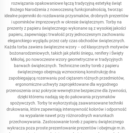
rozwiązania opakowaniowe łączą tradycyjną estetykę świąt
Bożego Narodzenia z nowoczesną funkcjonalnością, tworząc
idealne pojemniki do rozdawania przysmaków, drobnych prezentów
i upominków imprezowych w okresie świątecznym. Torby na
prezenty z papieru świątecznego wykonane są z wysokiej jakości
papieru, zapewniając trwałość przy jednoczesnym zachowaniu
eleganckiego wyglądu przez cały czas obchodów świątecznych.
Każda torba zawiera świąteczne wzory – od klasycznych motywów
bożonarodzeniowych, takich jak płatki śniegu, renifery i Święty
Mikołaj, po nowoczesne wzory geometryczne w tradycyjnych
barwach świątecznych. Techniczne cechy toreb z papieru
świątecznego obejmują wzmocnioną konstrukcję dna
zapobiegającą rozerwaniu pod ciężarem różnych przedmiotów,
ergonomiczne uchwyty zaprojektowane dla wygodnego
przenoszenia oraz pokrycie wewnętrzne bezpieczne dla żywności,
dzięki któremu nadają się do pakowania przysmaków
spożywczych. Torby te wykorzystują zaawansowane techniki
drukowania, które zapewniają intensywność kolorów i odporność
na wypalanie nawet przy różnorodnych warunkach
przechowywania. Zastosowanie toreb z papieru świątecznego
wykracza poza proste prezentowanie prezentów i obejmuje m.in.