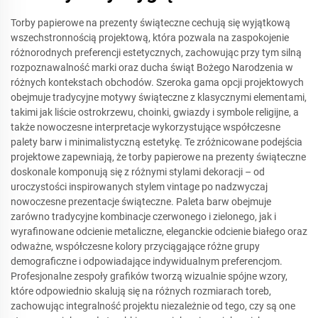
Torby papierowe na prezenty świąteczne cechują się wyjątkową
wszechstronnością projektową, która pozwala na zaspokojenie
różnorodnych preferencji estetycznych, zachowując przy tym silną
rozpoznawalność marki oraz ducha świąt Bożego Narodzenia w
różnych kontekstach obchodów. Szeroka gama opcji projektowych
obejmuje tradycyjne motywy świąteczne z klasycznymi elementami,
takimi jak liście ostrokrzewu, choinki, gwiazdy i symbole religijne, a
także nowoczesne interpretacje wykorzystujące współczesne
palety barw i minimalistyczną estetykę. Te zróżnicowane podejścia
projektowe zapewniają, że torby papierowe na prezenty świąteczne
doskonale komponują się z różnymi stylami dekoracji – od
uroczystości inspirowanych stylem vintage po nadzwyczaj
nowoczesne prezentacje świąteczne. Paleta barw obejmuje
zarówno tradycyjne kombinacje czerwonego i zielonego, jak i
wyrafinowane odcienie metaliczne, eleganckie odcienie białego oraz
odważne, współczesne kolory przyciągające różne grupy
demograficzne i odpowiadające indywidualnym preferencjom.
Profesjonalne zespoły grafików tworzą wizualnie spójne wzory,
które odpowiednio skalują się na różnych rozmiarach toreb,
zachowując integralność projektu niezależnie od tego, czy są one