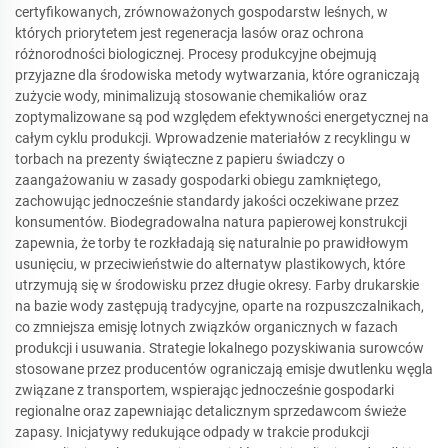
certyfikowanych, zrównoważonych gospodarstw leśnych, w
których priorytetem jest regeneracja lasów oraz ochrona
różnorodności biologicznej. Procesy produkcyjne obejmują
przyjazne dla środowiska metody wytwarzania, które ograniczają
zużycie wody, minimalizują stosowanie chemikaliów oraz
zoptymalizowane są pod względem efektywności energetycznej na
całym cyklu produkcji. Wprowadzenie materiałów z recyklingu w
torbach na prezenty świąteczne z papieru świadczy o
zaangażowaniu w zasady gospodarki obiegu zamkniętego,
zachowując jednocześnie standardy jakości oczekiwane przez
konsumentów. Biodegradowalna natura papierowej konstrukcji
zapewnia, że torby te rozkładają się naturalnie po prawidłowym
usunięciu, w przeciwieństwie do alternatyw plastikowych, które
utrzymują się w środowisku przez długie okresy. Farby drukarskie
na bazie wody zastępują tradycyjne, oparte na rozpuszczalnikach,
co zmniejsza emisję lotnych związków organicznych w fazach
produkcji i usuwania. Strategie lokalnego pozyskiwania surowców
stosowane przez producentów ograniczają emisje dwutlenku węgla
związane z transportem, wspierając jednocześnie gospodarki
regionalne oraz zapewniając detalicznym sprzedawcom świeże
zapasy. Inicjatywy redukujące odpady w trakcie produkcji