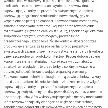
wzmocnienia w kluczowych punktach nacisku, szczególnie w
okolicach miejsc mocowania uchwytów oraz szwów dna,
zapewniając, że torby do prezentów świątecznych z papieru
zachowują integralność strukturalną nawet wtedy, gdy są
wypełnione do pełnej pojemności. Zaawansowane mechanizmy
składania stosowane przy produkcji tych toreb równomiernie
rozprowadzają ciężar na całą ich strukturę, zapobiegając lokalnym
skupieniom naprężeń, które mogłyby prowadzić do
przedwczesnego uszkodzenia. Ścisłe kontrole jakości podczas
produkcji gwarantują, że każda partia torb do prezentów
świątecznych z papieru spełnia rygorystyczne standardy trwałości
dzięki szczegółowym protokołom testów. Proces doboru papieru
koncentruje się na materiałach, które łączą wytrzymałość z
atrakcyjnym wyglądem, tworząc torby o solidnym wrażeniu w
dotyku, jednocześnie zachowujące elegancką prezencję.
Zaawansowane techniki laminacji chronią powierzchniowe wzory
przed zadrapaniami, blaknięciem lub uszkodzeniem przez wilgoć,
zapewniając, że torby do prezentów świątecznych z papieru
zachowują swój wizualny urokliw przez dłuższy czas użytkowania.
Konstrukcja uchwytów wykorzystuje specjalne metody mocowania,
które rozprowadzają siły ciągnące na większe powierzchnie,
zapobiegając odłączeniu się uchwytów w warunkach normalnego