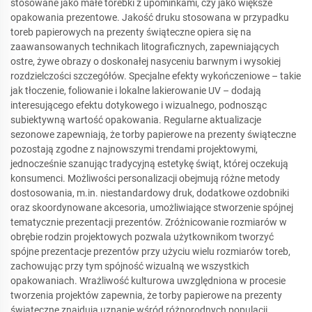
stosowane jako małe torebki z upominkami, czy jako większe
opakowania prezentowe. Jakość druku stosowana w przypadku
toreb papierowych na prezenty świąteczne opiera się na
zaawansowanych technikach litograficznych, zapewniających
ostre, żywe obrazy o doskonałej nasyceniu barwnym i wysokiej
rozdzielczości szczegółów. Specjalne efekty wykończeniowe – takie
jak tłoczenie, foliowanie i lokalne lakierowanie UV – dodają
interesującego efektu dotykowego i wizualnego, podnosząc
subiektywną wartość opakowania. Regularne aktualizacje
sezonowe zapewniają, że torby papierowe na prezenty świąteczne
pozostają zgodne z najnowszymi trendami projektowymi,
jednocześnie szanując tradycyjną estetykę świąt, której oczekują
konsumenci. Możliwości personalizacji obejmują różne metody
dostosowania, m.in. niestandardowy druk, dodatkowe ozdobniki
oraz skoordynowane akcesoria, umożliwiające stworzenie spójnej
tematycznie prezentacji prezentów. Zróżnicowanie rozmiarów w
obrębie rodzin projektowych pozwala użytkownikom tworzyć
spójne prezentacje prezentów przy użyciu wielu rozmiarów toreb,
zachowując przy tym spójność wizualną we wszystkich
opakowaniach. Wrażliwość kulturowa uwzględniona w procesie
tworzenia projektów zapewnia, że torby papierowe na prezenty
świąteczne znajdują uznanie wśród różnorodnych populacji,