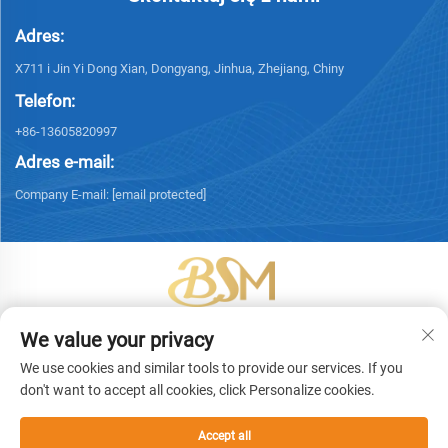
Adres:
X711 i Jin Yi Dong Xian, Dongyang, Jinhua, Zhejiang, Chiny
Telefon:
+86-13605820997
Adres e-mail:
Company E-mail:
[email protected]
Copyright © 2026 Yiwu Bingsheng Packaging Technology Co., Ltd.
We value your privacy
Wszelkie prawa zastrzeżone. -
Polityka prywatności
We use cookies and similar tools to provide our services. If you
don't want to accept all cookies, click Personalize cookies.
Accept all