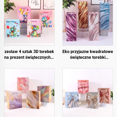
zestaw 4 sztuk 3D torebek
Eko przyjazne kwadratowe
na prezent świątecznych –
świąteczne torebki
wysokiej jakości
prezentowe – opakowanie
opakowania świąteczne
na wino i butelki z papieru
do sprzedaży detalicznej i
kraftowego
prezentów