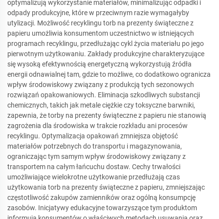
optymalizują wykorzystanie materiałów, minimalizując odpadki i
odpady produkcyjne, które w przeciwnym razie wymagałyby
utylizacji. Możliwość recyklingu torb na prezenty świąteczne z
papieru umożliwia konsumentom uczestnictwo w istniejących
programach recyklingu, przedłużając cykl życia materiału po jego
pierwotnym użytkowaniu. Zakłady produkcyjne charakteryzujące
się wysoką efektywnością energetyczną wykorzystują źródła
energii odnawialnej tam, gdzie to możliwe, co dodatkowo ogranicza
wpływ środowiskowy związany z produkcją tych sezonowych
rozwiązań opakowaniowych. Eliminacja szkodliwych substancji
chemicznych, takich jak metale ciężkie czy toksyczne barwniki,
zapewnia, że torby na prezenty świąteczne z papieru nie stanowią
zagrożenia dla środowiska w trakcie rozkładu ani procesów
recyklingu. Optymalizacja opakowań zmniejsza objętość
materiałów potrzebnych do transportu i magazynowania,
ograniczając tym samym wpływ środowiskowy związany z
transportem na całym łańcuchu dostaw. Cechy trwałości
umożliwiające wielokrotne użytkowanie przedłużają czas
użytkowania torb na prezenty świąteczne z papieru, zmniejszając
częstotliwość zakupów zamienników oraz ogólną konsumpcję
zasobów. Inicjatywy edukacyjne towarzyszące tym produktom
informują konsumentów o właściwych metodach usuwania oraz