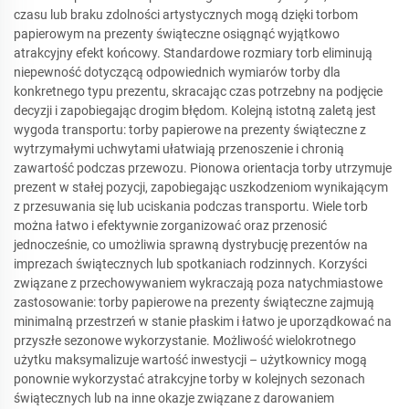
czasu lub braku zdolności artystycznych mogą dzięki torbom
papierowym na prezenty świąteczne osiągnąć wyjątkowo
atrakcyjny efekt końcowy. Standardowe rozmiary torb eliminują
niepewność dotyczącą odpowiednich wymiarów torby dla
konkretnego typu prezentu, skracając czas potrzebny na podjęcie
decyzji i zapobiegając drogim błędom. Kolejną istotną zaletą jest
wygoda transportu: torby papierowe na prezenty świąteczne z
wytrzymałymi uchwytami ułatwiają przenoszenie i chronią
zawartość podczas przewozu. Pionowa orientacja torby utrzymuje
prezent w stałej pozycji, zapobiegając uszkodzeniom wynikającym
z przesuwania się lub uciskania podczas transportu. Wiele torb
można łatwo i efektywnie zorganizować oraz przenosić
jednocześnie, co umożliwia sprawną dystrybucję prezentów na
imprezach świątecznych lub spotkaniach rodzinnych. Korzyści
związane z przechowywaniem wykraczają poza natychmiastowe
zastosowanie: torby papierowe na prezenty świąteczne zajmują
minimalną przestrzeń w stanie płaskim i łatwo je uporządkować na
przyszłe sezonowe wykorzystanie. Możliwość wielokrotnego
użytku maksymalizuje wartość inwestycji – użytkownicy mogą
ponownie wykorzystać atrakcyjne torby w kolejnych sezonach
świątecznych lub na inne okazje związane z darowaniem