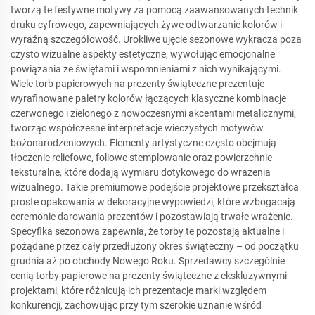
tworzą te festywne motywy za pomocą zaawansowanych technik
druku cyfrowego, zapewniających żywe odtwarzanie kolorów i
wyraźną szczegółowość. Urokliwe ujęcie sezonowe wykracza poza
czysto wizualne aspekty estetyczne, wywołując emocjonalne
powiązania ze świętami i wspomnieniami z nich wynikającymi.
Wiele torb papierowych na prezenty świąteczne prezentuje
wyrafinowane paletry kolorów łączących klasyczne kombinacje
czerwonego i zielonego z nowoczesnymi akcentami metalicznymi,
tworząc współczesne interpretacje wieczystych motywów
bożonarodzeniowych. Elementy artystyczne często obejmują
tłoczenie reliefowe, foliowe stemplowanie oraz powierzchnie
teksturalne, które dodają wymiaru dotykowego do wrażenia
wizualnego. Takie premiumowe podejście projektowe przekształca
proste opakowania w dekoracyjne wypowiedzi, które wzbogacają
ceremonie darowania prezentów i pozostawiają trwałe wrażenie.
Specyfika sezonowa zapewnia, że torby te pozostają aktualne i
pożądane przez cały przedłużony okres świąteczny – od początku
grudnia aż po obchody Nowego Roku. Sprzedawcy szczególnie
cenią torby papierowe na prezenty świąteczne z ekskluzywnymi
projektami, które różnicują ich prezentacje marki względem
konkurencji, zachowując przy tym szerokie uznanie wśród