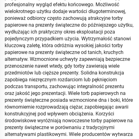
profesjonalny wygląd efektu końcowego. Możliwość
wielokrotnego użytku dodaje wartości długoterminowej,
ponieważ odbiorcy często zachowują atrakcyjne torby
papierowe na prezenty świąteczne do późniejszego użytku,
wydłużając ich praktyczny okres eksploatacji poza
pojedynczym przypadkiem użycia. Wytrzymałość stanowi
kluczową zaletę, która odróżnia wysokiej jakości torby
papierowe na prezenty świąteczne od tanich, kruchych
alternatyw. Wzmocnione uchwyty zapewniają bezpieczne
przenoszenie nawet wtedy, gdy torby zawierają wiele
przedmiotów lub cięższe prezenty. Solidna konstrukcja
zapobiega niezręcznym rozdarciom lub pęknięciom
podczas transportu, zachowując integralność prezentu
oraz jakość jego prezentacji. Wiele torb papierowych na
prezenty świąteczne posiada wzmocnione dna i boki, które
równomiernie rozprowadzają ciężar, zapobiegając awarii
konstrukcyjnej pod wpływem obciążenia. Korzyści
środowiskowe wyróżniają nowoczesne torby papierowe na
prezenty świąteczne w porównaniu z tradycyjnymi
alternatywami plastikowymi. Wiele producentów wytwarza