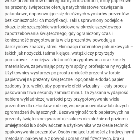
wokół przedmiotów o nieregularnych kształtach, torby papierowe
na prezenty świąteczne oferują natychmiastowe rozwiązania
pakunkowe, dopasowujące się do różnych wymiarów prezentów
bez konieczności ich modyfikacji. Taki usprawniony podejście
okazuje się szczególnie wartościowe w okresie szczytowego
zapotrzebowania świątecznego, gdy ograniczony czas i
konieczność przygotowania wielu prezentów powodują u
darczyńców znaczny stres. Eliminacja materiałów pakunkowych –
takich jak nożyczki, taśma klejąca, wstążki czy przyrządy
pomiarowe – zmniejsza złożoność przygotowania oraz koszty
materiałowe, zapewniając przy tym spójny, profesjonalny wygląd.
Użytkownicy wystarczy po prostu umieścić prezent w torbie
papierowej na prezenty świąteczne i opcjonalnie dodać papier
ozdobny (np. welin), aby poprawić efekt wizualny – cały proces
pakowania trwa sekundy zamiast minut. Ta zyskana wydajność
nabiera wykładniczej wartości przy przygotowywaniu wielu
prezentów dla członków rodziny, współpracowników lub dużych
zgromadzeń świątecznych. Bezawaryjność torb papierowych na
prezenty świąteczne gwarantuje sukces niezależnie od poziomu
umiejętności lub doświadczenia użytkownika w zakresie technik
opakowywania prezentów. Osoby mające trudności z tradycyjnymi
metodami pakowania z powodu ograniczeń fizycznych, braku