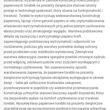
Doskonałość inżynierska w zakresie konstrukcji nowoczesnych
papierowych torebek na prezenty świąteczne stanowi istotny
postęp w technologii opakowań, który stawia na funkcjonalność i
trwałość. Torebki te wykorzystują wielowarstwową konstrukcję
papierową, łącząc różne gatunki papieru w celu zoptymalizowania
właściwości wytrzymałościowych przy jednoczesnym zachowaniu
elastyczności oraz atrakcyjnego wyglądu. Warstwa podstawowa
składa się zazwyczaj z wytrzymałego papieru kraft,
zapewniającego podstawową wytrzymałość i odporność na
rozdzieranie, podczas gdy warstwy pośrednie dodają ochrony
przed przebiciem oraz stabilności wymiarowej. Zewnętrzna
warstwa dekoracyjna zawiera specjalne powłoki chroniące nadruki
przed wilgocią, odciskami palców oraz zużyciem wynikającym z
normalnego użytkowania. Ten zaawansowany sposób
warstwowania zapewnia, że papierowe torebki na prezenty
świąteczne wytrzymują typowe obciążenia występujące w okresie
świąt – takie jak zatłoczone środowiska zakupowe,
przechowywanie w pojeździe czy wielokrotne przemieszczanie.
Konstrukcja uchwytów stanowi kluczowy aspekt inżynierski, który
ma bezpośredni wpływ na komfort użytkowania oraz trwałość
torebki. Wysokiej klasy papierowe torebki na prezenty świąteczne
charakteryzują się wzmocnionymi punktami mocowania uchwytów,