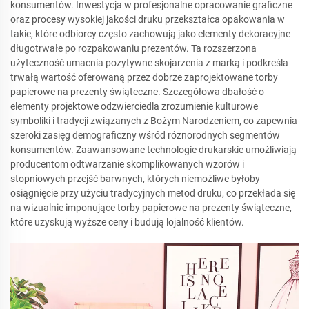
konsumentów. Inwestycja w profesjonalne opracowanie graficzne
oraz procesy wysokiej jakości druku przekształca opakowania w
takie, które odbiorcy często zachowują jako elementy dekoracyjne
długotrwałe po rozpakowaniu prezentów. Ta rozszerzona
użyteczność umacnia pozytywne skojarzenia z marką i podkreśla
trwałą wartość oferowaną przez dobrze zaprojektowane torby
papierowe na prezenty świąteczne. Szczegółowa dbałość o
elementy projektowe odzwierciedla zrozumienie kulturowe
symboliki i tradycji związanych z Bożym Narodzeniem, co zapewnia
szeroki zasięg demograficzny wśród różnorodnych segmentów
konsumentów. Zaawansowane technologie drukarskie umożliwiają
producentom odtwarzanie skomplikowanych wzorów i
stopniowych przejść barwnych, których niemożliwe byłoby
osiągnięcie przy użyciu tradycyjnych metod druku, co przekłada się
na wizualnie imponujące torby papierowe na prezenty świąteczne,
które uzyskują wyższe ceny i budują lojalność klientów.