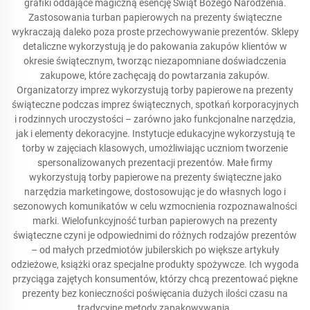
grafiki oddające magiczną esencję Świąt Bożego Narodzenia.
Zastosowania turban papierowych na prezenty świąteczne
wykraczają daleko poza proste przechowywanie prezentów. Sklepy
detaliczne wykorzystują je do pakowania zakupów klientów w
okresie świątecznym, tworząc niezapomniane doświadczenia
zakupowe, które zachęcają do powtarzania zakupów.
Organizatorzy imprez wykorzystują torby papierowe na prezenty
świąteczne podczas imprez świątecznych, spotkań korporacyjnych
i rodzinnych uroczystości – zarówno jako funkcjonalne narzędzia,
jak i elementy dekoracyjne. Instytucje edukacyjne wykorzystują te
torby w zajęciach klasowych, umożliwiając uczniom tworzenie
spersonalizowanych prezentacji prezentów. Małe firmy
wykorzystują torby papierowe na prezenty świąteczne jako
narzędzia marketingowe, dostosowując je do własnych logo i
sezonowych komunikatów w celu wzmocnienia rozpoznawalności
marki. Wielofunkcyjność turban papierowych na prezenty
świąteczne czyni je odpowiednimi do różnych rodzajów prezentów
– od małych przedmiotów jubilerskich po większe artykuły
odzieżowe, książki oraz specjalne produkty spożywcze. Ich wygoda
przyciąga zajętych konsumentów, którzy chcą prezentować piękne
prezenty bez konieczności poświęcania dużych ilości czasu na
tradycyjne metody zapakowywania.