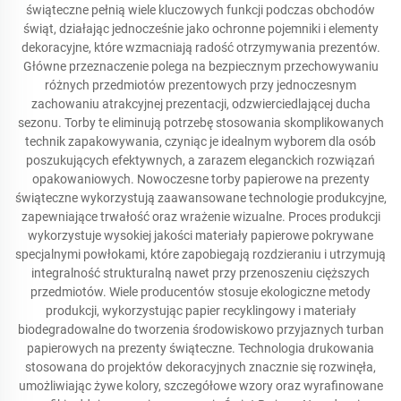
świąteczne pełnią wiele kluczowych funkcji podczas obchodów
świąt, działając jednocześnie jako ochronne pojemniki i elementy
dekoracyjne, które wzmacniają radość otrzymywania prezentów.
Główne przeznaczenie polega na bezpiecznym przechowywaniu
różnych przedmiotów prezentowych przy jednoczesnym
zachowaniu atrakcyjnej prezentacji, odzwierciedlającej ducha
sezonu. Torby te eliminują potrzebę stosowania skomplikowanych
technik zapakowywania, czyniąc je idealnym wyborem dla osób
poszukujących efektywnych, a zarazem eleganckich rozwiązań
opakowaniowych. Nowoczesne torby papierowe na prezenty
świąteczne wykorzystują zaawansowane technologie produkcyjne,
zapewniające trwałość oraz wrażenie wizualne. Proces produkcji
wykorzystuje wysokiej jakości materiały papierowe pokrywane
specjalnymi powłokami, które zapobiegają rozdzieraniu i utrzymują
integralność strukturalną nawet przy przenoszeniu cięższych
przedmiotów. Wiele producentów stosuje ekologiczne metody
produkcji, wykorzystując papier recyklingowy i materiały
biodegradowalne do tworzenia środowiskowo przyjaznych turban
papierowych na prezenty świąteczne. Technologia drukowania
stosowana do projektów dekoracyjnych znacznie się rozwinęła,
umożliwiając żywe kolory, szczegółowe wzory oraz wyrafinowane