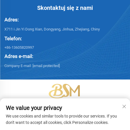
Skontaktuj się z nami
Adres:
X711 i Jin Yi Dong Xian, Dongyang, Jinhua, Zhejiang, Chiny
Telefon:
+86-13605820997
Adres e-mail:
Company E-mail:
[email protected]
Copyright © 2026 Yiwu Bingsheng Packaging Technology Co., Ltd.
We value your privacy
Wszelkie prawa zastrzeżone. -
Polityka prywatności
We use cookies and similar tools to provide our services. If you
don't want to accept all cookies, click Personalize cookies.