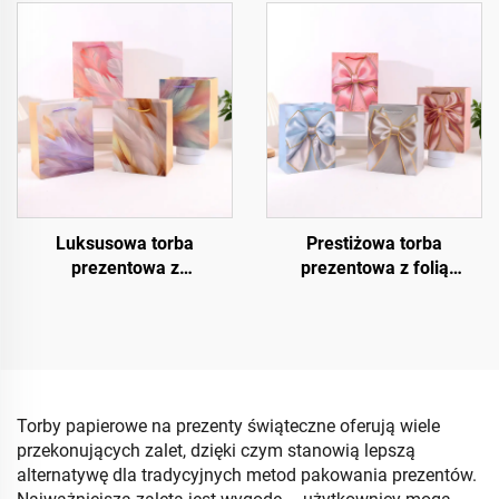
pełni konfigurowalne
na wino i butelki z papieru
kraftowego
Luksusowa torba
Prestiżowa torba
prezentowa z
prezentowa z folią
kryształowym
termotransferową
wykończeniem UV
Torby papierowe na prezenty świąteczne oferują wiele
przekonujących zalet, dzięki czym stanowią lepszą
alternatywę dla tradycyjnych metod pakowania prezentów.