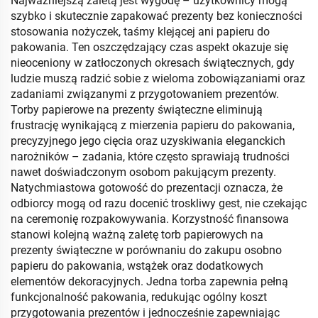
Najważniejszą zaletą jest wygodę – użytkownicy mogą
szybko i skutecznie zapakować prezenty bez konieczności
stosowania nożyczek, taśmy klejącej ani papieru do
pakowania. Ten oszczędzający czas aspekt okazuje się
nieoceniony w zatłoczonych okresach świątecznych, gdy
ludzie muszą radzić sobie z wieloma zobowiązaniami oraz
zadaniami związanymi z przygotowaniem prezentów.
Torby papierowe na prezenty świąteczne eliminują
frustrację wynikającą z mierzenia papieru do pakowania,
precyzyjnego jego cięcia oraz uzyskiwania eleganckich
narożników – zadania, które często sprawiają trudności
nawet doświadczonym osobom pakującym prezenty.
Natychmiastowa gotowość do prezentacji oznacza, że
odbiorcy mogą od razu docenić troskliwy gest, nie czekając
na ceremonię rozpakowywania. Korzystność finansowa
stanowi kolejną ważną zaletę torb papierowych na
prezenty świąteczne w porównaniu do zakupu osobno
papieru do pakowania, wstążek oraz dodatkowych
elementów dekoracyjnych. Jedna torba zapewnia pełną
funkcjonalność pakowania, redukując ogólny koszt
przygotowania prezentów i jednocześnie zapewniając