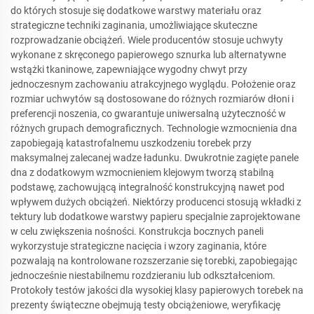
do których stosuje się dodatkowe warstwy materiału oraz
strategiczne techniki zaginania, umożliwiające skuteczne
rozprowadzanie obciążeń. Wiele producentów stosuje uchwyty
wykonane z skręconego papierowego sznurka lub alternatywne
wstążki tkaninowe, zapewniające wygodny chwyt przy
jednoczesnym zachowaniu atrakcyjnego wyglądu. Położenie oraz
rozmiar uchwytów są dostosowane do różnych rozmiarów dłoni i
preferencji noszenia, co gwarantuje uniwersalną użyteczność w
różnych grupach demograficznych. Technologie wzmocnienia dna
zapobiegają katastrofalnemu uszkodzeniu torebek przy
maksymalnej zalecanej wadze ładunku. Dwukrotnie zagięte panele
dna z dodatkowym wzmocnieniem klejowym tworzą stabilną
podstawę, zachowującą integralność konstrukcyjną nawet pod
wpływem dużych obciążeń. Niektórzy producenci stosują wkładki z
tektury lub dodatkowe warstwy papieru specjalnie zaprojektowane
w celu zwiększenia nośności. Konstrukcja bocznych paneli
wykorzystuje strategiczne nacięcia i wzory zaginania, które
pozwalają na kontrolowane rozszerzanie się torebki, zapobiegając
jednocześnie niestabilnemu rozdzieraniu lub odkształceniom.
Protokoły testów jakości dla wysokiej klasy papierowych torebek na
prezenty świąteczne obejmują testy obciążeniowe, weryfikację