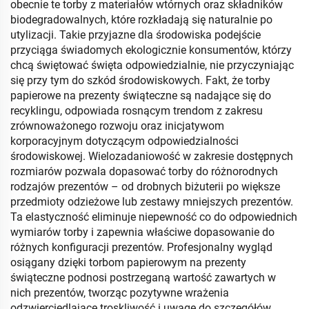
obecnie te torby z materiałów wtórnych oraz składników
biodegradowalnych, które rozkładają się naturalnie po
utylizacji. Takie przyjazne dla środowiska podejście
przyciąga świadomych ekologicznie konsumentów, którzy
chcą świętować święta odpowiedzialnie, nie przyczyniając
się przy tym do szkód środowiskowych. Fakt, że torby
papierowe na prezenty świąteczne są nadające się do
recyklingu, odpowiada rosnącym trendom z zakresu
zrównoważonego rozwoju oraz inicjatywom
korporacyjnym dotyczącym odpowiedzialności
środowiskowej. Wielozadaniowość w zakresie dostępnych
rozmiarów pozwala dopasować torby do różnorodnych
rodzajów prezentów – od drobnych biżuterii po większe
przedmioty odzieżowe lub zestawy mniejszych prezentów.
Ta elastyczność eliminuje niepewność co do odpowiednich
wymiarów torby i zapewnia właściwe dopasowanie do
różnych konfiguracji prezentów. Profesjonalny wygląd
osiągany dzięki torbom papierowym na prezenty
świąteczne podnosi postrzeganą wartość zawartych w
nich prezentów, tworząc pozytywne wrażenia
odzwierciedlające troskliwość i uwagę do szczegółów.