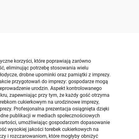
m
termotransferową
UV
yczne korzyści, które poprawiają zarówno
ść, eliminując potrzebę stosowania wielu
odycze, drobne upominki oraz pamiątki z imprezy.
trakcie przygotowań do imprezy: gospodarze mogą
przeprowadzenie urodzin. Aspekt kontrolowanego
ru, zapewniając przy tym, że każdy gość otrzyma
 torebkom cukierkowym na urodzinowe imprezy,
ezy. Profesjonalna prezentacja osiągnięta dzięki
odne publikacji w mediach społecznościowych
 zawartości, umożliwiając gospodarzom dopasowanie
ość wysokiej jakości torebek cukierkowych na
zy i rozczarowaniom, które mogłyby obniżyć