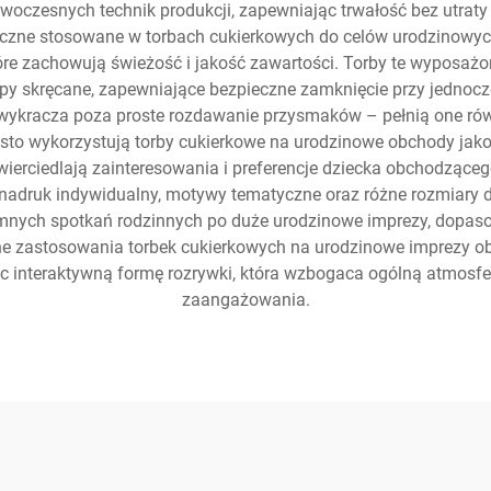
oczesnych technik produkcji, zapewniając trwałość bez utraty 
giczne stosowane w torbach cukierkowych do celów urodzinowy
tóre zachowują świeżość i jakość zawartości. Torby te wyposaż
epy skręcane, zapewniające bezpieczne zamknięcie przy jednocz
ykracza poza proste rozdawanie przysmaków – pełnią one rów
zęsto wykorzystują torby cukierkowe na urodzinowe obchody jako
ierciedlają zainteresowania i preferencje dziecka obchodzącego
adruk indywidualny, motywy tematyczne oraz różne rozmiary do
ymnych spotkań rodzinnych po duże urodzinowe imprezy, dop
ne zastosowania torbek cukierkowych na urodzinowe imprezy obe
c interaktywną formę rozrywki, która wzbogaca ogólną atmosfe
zaangażowania.