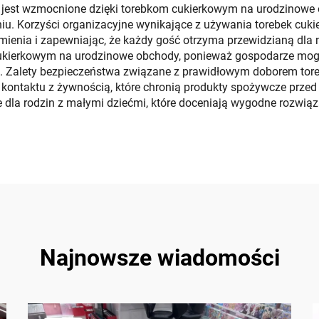
jest wzmocnione dzięki torebkom cukierkowym na urodzinowe 
niu. Korzyści organizacyjne wynikające z używania torebek cu
mienia i zapewniając, że każdy gość otrzyma przewidzianą dla
 cukierkowym na urodzinowe obchody, ponieważ gospodarze mogą
ek. Zalety bezpieczeństwa związane z prawidłowym doborem tor
ontaktu z żywnością, które chronią produkty spożywcze przed z
nie dla rodzin z małymi dziećmi, które doceniają wygodne rozwią
Najnowsze wiadomości