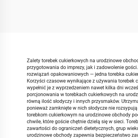
wielokrotnego użytku i w
tor
pełni konfigurowalne
opa
b
Zalety torebek cukierkowych na urodzinowe obchod
przygotowania do imprezy, jak i zadowolenie gości
rozwiązań opakowaniowych — jedna torebka cukier
Korzyści czasowe wynikające z używania torebek c
wypełnić je z wyprzedzeniem nawet kilka dni wcześ
porcjonowania w torebkach cukierkowych na urodz
równą ilość słodyczy i innych przysmaków. Utrzyma
ponieważ zamknięte w nich słodycze nie rozsypują 
torebkom cukierkowym na urodzinowe obchody podn
chwile, które goście chętnie dzielą się w sieci. 
zawartości do ograniczeń dietetycznych, grup wiek
urodzinowe obchody zapewnia bezpieczeństwo zawa