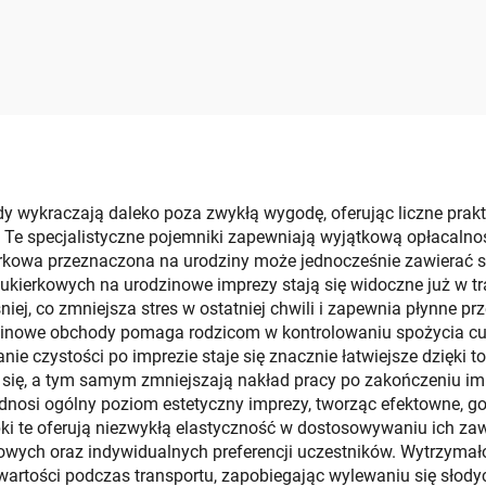
ebki prezentowe –
kryształowy
kowanie na wino i
wykończeniem 
utelki z papieru
kraftowego
y wykraczają daleko poza zwykłą wygodę, oferując liczne prakt
. Te specjalistyczne pojemniki zapewniają wyjątkową opłacalno
kowa przeznaczona na urodziny może jednocześnie zawierać sł
ukierkowych na urodzinowe imprezy stają się widoczne już w 
niej, co zmniejsza stres w ostatniej chwili i zapewnia płynne 
inowe obchody pomaga rodzicom w kontrolowaniu spożycia cuk
nie czystości po imprezie staje się znacznie łatwiejsze dzięki
się, a tym samym zmniejszają nakład pracy po zakończeniu impr
osi ogólny poziom estetyczny imprezy, tworząc efektowne, g
Torebki te oferują niezwykłą elastyczność w dostosowywaniu ich
owych oraz indywidualnych preferencji uczestników. Wytrzymał
rtości podczas transportu, zapobiegając wylewaniu się słodyc