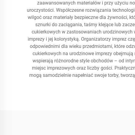
zaawansowanych materiałów i przy użyciu now
uroczystości. Współczesne rozwiązania technolo
wilgoć oraz materiały bezpieczne dla żywności, k
sznurki do zaciągania, taśmy klejące lub zacz
cukierkowych w zastosowaniach urodzinowych w
imprezy i jej kolorystyką. Organizatorzy imprez c
odpowiednimi dla wieku przedmiotami, które odzw
cukierkowych na urodzinowe imprezy obejmują n
wspierają różnorodne style obchodów – od int
miejsc imprezowych oraz liczby gości. Praktycz
mogą samodzielnie napełniać swoje torby, tworzą