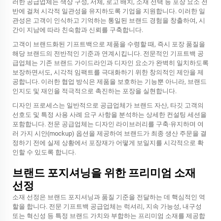
러한 공급업체는 색상 구성, 서체, 로고 배치, 소재 선택 등 포장 요소 전
반에 걸쳐 시각적 일관성을 유지하도록 기업을 지원합니다. 이러한 일
관성은 고객이 인식하고 기억하는 통일된 브랜드 경험을 창출하여, 시
간이 지남에 따라 친숙함과 신뢰를 구축합니다.
고객이 브랜드화된 기프트백으로 제품을 수령할 때, 즉시 포장 품질을
해당 브랜드의 전반적인 기준과 연계시킵니다. 전문적인 기프트백 공
급업체는 기존 브랜드 가이드라인과 디자인 요소가 완벽히 일치하도록
보장하면서도, 시각적 임팩트를 극대화하기 위한 창의적인 제안을 제
공합니다. 이러한 협업 방식은 제품을 보호하는 기능뿐 아니라, 브랜드
인지도 및 재인을 적극적으로 촉진하는 포장을 실현합니다.
디자인 프로세스는 일반적으로 공급업체가 브랜드 자산, 타깃 고객의
선호도 및 특정 사용 사례 요구 사항을 분석하는 상세한 컨설팅 세션을
포함합니다. 전문 공급업체는 디자인 라이브러리를 구축·유지하며 여
러 가지 시안(mockup) 옵션을 제공하여 브랜드가 최종 생산 주문을 결
정하기 전에 실제 상황에서 포장재가 어떻게 보일지를 시각적으로 확
인할 수 있도록 합니다.
브랜드 포지셔닝을 위한 프리미엄 소재
선정
소재 선정은 브랜드 포지셔닝과 품질 기준을 전달하는 데 핵심적인 역
할을 합니다. 전문 기프트백 공급업체는 럭셔리, 지속 가능성, 내구성
또는 혁신성 등 특정 브랜드 가치와 부합하는 프리미엄 소재를 제공합